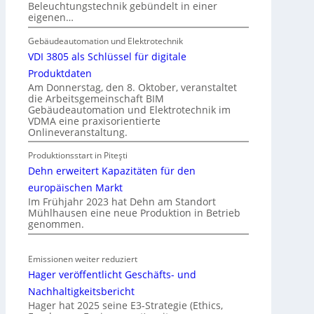
Beleuchtungstechnik gebündelt in einer
r
e
eigenen…
E
g
l
Gebäudeautomation und Elektrotechnik
e
e
VDI 3805 als Schlüssel für digitale
l
k
n
Produktdaten
t
Am Donnerstag, den 8. Oktober, veranstaltet
die Arbeitsgemeinschaft BIM
r
Gebäudeautomation und Elektrotechnik im
o
VDMA eine praxisorientierte
m
Onlineveranstaltung.
o
Produktionsstart in Piteşti
b
Dehn erweitert Kapazitäten für den
i
l
europäischen Markt
Im Frühjahr 2023 hat Dehn am Standort
i
Mühlhausen eine neue Produktion in Betrieb
t
genommen.
ä
t
Emissionen weiter reduziert
i
Hager veröffentlicht Geschäfts- und
n
d
Nachhaltigkeitsbericht
e
Hager hat 2025 seine E3-Strategie (Ethics,