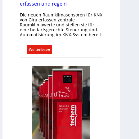
erfassen und regeln
l
e
Die neuen Raumklimasensoren für KNX
U
von Gira erfassen zentrale
Raumklimawerte und stellen sie für
n
eine bedarfsgerechte Steuerung und
t
Automatisierung im KNX-System bereit.
e
r
:
Weiterlesen
g
R
r
a
ü
u
n
m
d
k
e
l
i
m
a
b
e
d
a