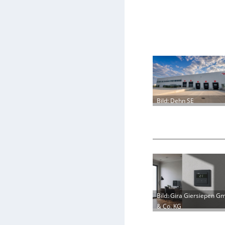
Bild: Dehn SE
Bild: Gira Giersiepen G
& Co. KG