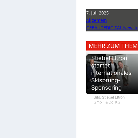
7. Juli 2025
Allgemein
GEBÄUDEDIGITAL Newslet
MEHR ZUM THEM
Stiebel Eltron
startet
internationales
Skisprung-
Sponsoring
Bild: Stiebel Eltron
GmbH & Co. KG