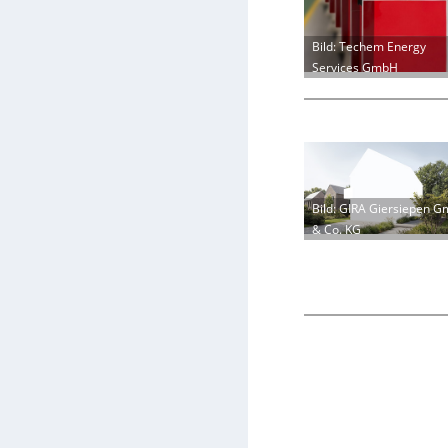
Bild: Techem Energy
Services GmbH
Bild: GIRA Giersiepen 
& Co. KG