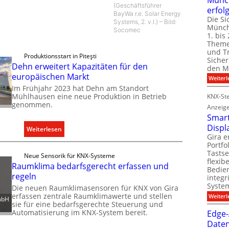
(Geschäftsführer
erfol
BayWa r.e. Solar Energy
Die Si
Systems, 2. v.l.) – Bild:
Münch
Socomec
1. bis 
Theme
und T
Produktionsstart in Piteşti
Sicher
Dehn erweitert Kapazitäten für den
den Mi
europäischen Markt
Weiterl
Im Frühjahr 2023 hat Dehn am Standort
Mühlhausen eine neue Produktion in Betrieb
KNX-Ste
genommen.
Anzeig
Smart
Displ
:
Weiterlesen
Gira e
D
Portf
e
Tastse
Neue Sensorik für KNX-Systeme
flexib
h
Raumklima bedarfsgerecht erfassen und
Bedien
n
regeln
integr
e
System
Die neuen Raumklimasensoren für KNX von Gira
r
erfassen zentrale Raumklimawerte und stellen
Weiterl
mbH
sie für eine bedarfsgerechte Steuerung und
w
Automatisierung im KNX-System bereit.
Edge-
e
Daten
i