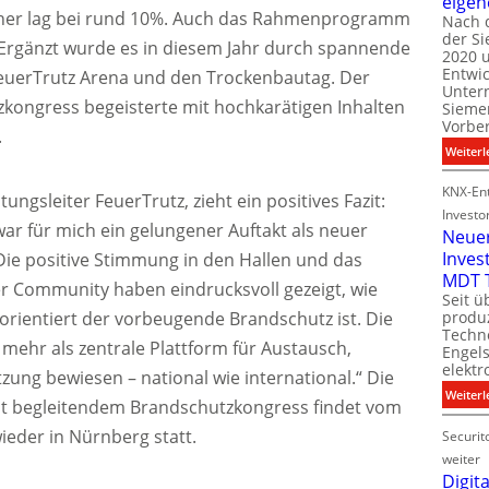
eigen
cher lag bei rund 10%. Auch das Rahmenprogramm
Nach 
der S
i
Ergänzt wurde es in diesem Jahr durch spannende
2020 u
l
Entwi
euerTrutz Arena und den Trockenbautag. Der
i
Unter
t
zkongress begeisterte mit hochkarätigen Inhalten
Sieme
Vorbe
.
l
Weiterl
t
KNX-Ent
ltungsleiter FeuerTrutz, zieht ein positives Fazit:
Investo
war für mich ein gelungener Auftakt als neuer
Neue
Inves
 Die positive Stimmung in den Hallen und das
t
MDT 
r Community haben eindrucksvoll gezeigt, wie
Seit ü
t
orientiert der vorbeugende Brandschutz ist. Die
produ
Techno
 mehr als zentrale Plattform für Austausch,
Engel
i
elektr
t
zung bewiesen – national wie international.“ Die
Weiterl
it begleitendem Brandschutzkongress findet vom
wieder in Nürnberg statt.
Securit
weiter
Digita