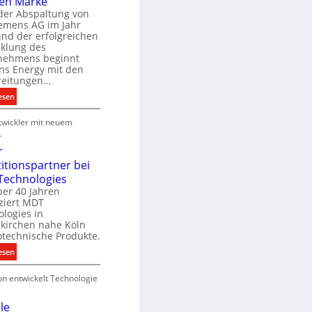
en Marke
B
der Abspaltung von
d
e
iemens AG im Jahr
nd der erfolgreichen
g
cklung des
e
nehmens beginnt
u
ns Energy mit den
c
a
reitungen…
h
:
esen
e
S
u
P
wickler mit neuem
i
n
r
e
r
g
o
m
r
s
d
e
titionspartner bei
u
n
Technologies
e
k
s
ber 40 Jahren
c
ziert MDT
E
h
d
logies in
n
n
skirchen nahe Köln
a
e
otechnische Produkte.
r
k
e
:
esen
g
n
N
y
on entwickelt Technologie
e
w
u
i
e
le
r