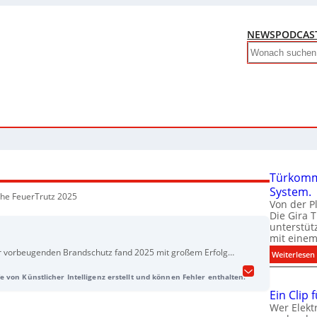
NEWS
PODCAS
Search
Türkomm
System.
che FeuerTrutz 2025
Von der P
Die Gira 
unterstüt
mit eine
ür vorbeugenden Brandschutz fand 2025 mit großem Erfolg
:
Weiterlesen
ler aus 22 Ländern präsentierten ihre Innovationen auf einer
e von Künstlicher Intelligenz erstellt und können Fehler enthalten.
63 Quadratmetern. Rund 6.600 Fachbesucher aus 46 Ländern
l internationaler Besucher bei etwa 10 Prozent lag. Das
Ein Clip 
t durch Neuerungen wie die Feuertrutz Arena und den
Wer Elekt