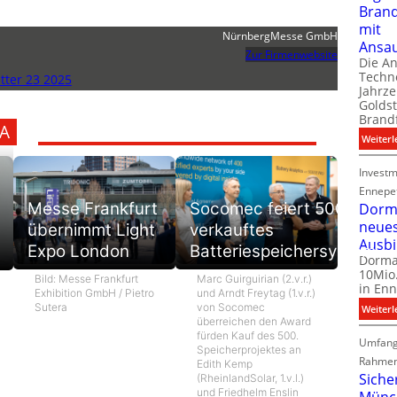
Bran
mit
NürnbergMesse GmbH
Ansa
Zur Firmenwebsite
Die A
Techno
ter 23 2025
Jahrze
Goldst
Brand
A
Weiterl
Investm
Ennepe
Messe Frankfurt
Socomec feiert 500.
Dorma
neue
übernimmt Light
verkauftes
Ausb
Expo London
Batteriespeichersystem
Dorma
10Mio.
Bild: Messe Frankfurt
Marc Guirguirian (2.v.r.)
in Enn
Exhibition GmbH / Pietro
und Arndt Freytag (1.v.r.)
Sutera
von Socomec
Weiterl
überreichen den Award
fürden Kauf des 500.
Umfang
Speicherprojektes an
Rahmen
Edith Kemp
Siche
(RheinlandSolar, 1.v.l.)
und Friedhelm Enslin
Münc