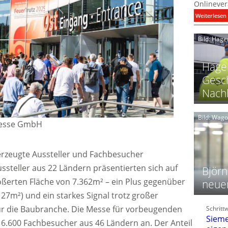
Onlinever
:
Weiterlesen
i
Bild: Hage
I
Hager
Gesch
Nachh
l
Bild: Wag
Messe GmbH
l
t
l
erzeugte Aussteller und Fachbesucher
ssteller aus 22 Ländern präsentierten sich auf
i
Björn
ßerten Fläche von 7.362m² – ein Plus gegenüber
neue
27m²) und ein starkes Signal trotz großer
t
l
r die Baubranche. Die Messe für vorbeugenden
Schritt
f
Sieme
6.600 Fachbesucher aus 46 Ländern an. Der Anteil