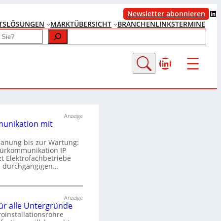
LinkedIn
Newsletter abonnieren
TS
LÖSUNGEN
MARKTÜBERSICHT
BRANCHENLINKS
TERMINE
LinkedIn
Anzeige
unikation mit
lanung bis zur Wartung:
Türkommunikation IP
zt Elektrofachbetriebe
m durchgängigen…
T
ü
Anzeige
für alle Untergründe
r
roinstallationsrohre
k