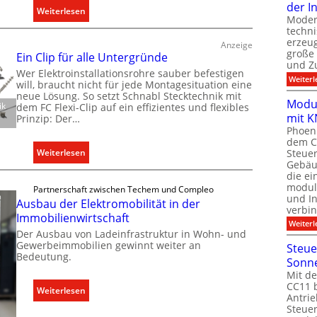
der I
t
:
Weiterlesen
Moder
e
R
techn
r
a
erzeug
Anzeige
große
t
u
Ein Clip für alle Untergründe
und Z
K
m
Wer Elektroinstallationsrohre sauber befestigen
Weiterl
will, braucht nicht für jede Montagesituation eine
a
k
neue Lösung. So setzt Schnabl Stecktechnik mit
p
l
Modul
ik
dem FC Flexi-Clip auf ein effizientes und flexibles
a
i
mit K
Prinzip: Der…
z
m
Phoeni
dem C
i
a
:
Steuer
Weiterlesen
t
b
Gebäu
E
ä
e
die ei
i
modula
t
d
Partnerschaft zwischen Techem und Compleo
n
und In
Ausbau der Elektromobilität in der
e
a
verbin
C
Immobilienwirtschaft
n
r
Weiterl
l
f
Der Ausbau von Ladeinfrastruktur in Wohn- und
f
i
Gewerbeimmobilien gewinnt weiter an
Steue
ü
s
Bedeutung.
p
Sonn
r
g
f
Mit de
d
e
CC11 b
ü
:
Weiterlesen
e
r
Antrie
r
A
n
e
Steue
a