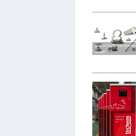
Bild: Schnabl Stecktechn
GmbH