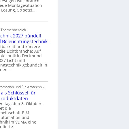
festigen will, braucht
o
 jede Montagesituation
m
 Lösung. So setzt…
m
u
E
n
d Themenbereich
n
k
echnik 2027 bündelt
C
a
d Beleuchtungstechnik
tbarkeit und kürzere
die Lichtbranche: Auf
p
rotechnik in Dortmund
o
27 Licht und
n
ngstechnik gebündelt in
ü
m
enen…
r
a
E
S
omation und Elektrotechnik
y
als Schlüssel für
e
e
s
 Produktdaten
k
U
stag, den 8. Oktober,
n
e
et die
r
m
meinschaft BIM
o
e
utomation und
r
chnik im VDMA eine
e
g
ntierte