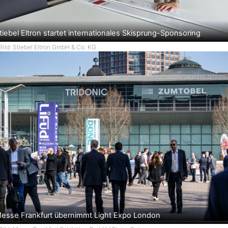
tiebel Eltron startet internationales Skisprung-Sponsoring
Bild: Stiebel Eltron GmbH & Co. KG
esse Frankfurt übernimmt Light Expo London