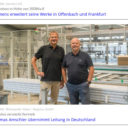
Bild: Siemens AG
stition in Höhe von 300Mio.€
mens erweitert seine Werke in Offenbach und Frankfurt
Bild: ©Alexander Maier / Regiolux GmbH
olux verstärkt Vertrieb
mas Amschler übernimmt Leitung in Deutschland