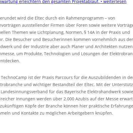
nwartung erleichtern den gesamten Projektablauf.
‣ weiterlesen
erundet wird die Eltec durch ein Rahmenprogramm – von
hvorträgen ausstellender Firmen über Foren sowie weitere Vorträg
uellen Themen wie Lichtplanung, Normen, § 14A in der Praxis und
r. Die Besucher und Besucherinnen kommen vornehmlich aus d
dwerk und der Industrie aber auch Planer und Architekten nutzen
hmesse, um Produkte, Technologien und Lösungen der Elektrobra
entdecken.
 TechnoCamp ist der Praxis Parcours für die Auszubildenden in de
ktrobranche und wichtiger Bestandteil der Eltec. Mit der Unterstüt
 Landesinnungsverband für das Bayerische Elektrohandwerk sowi
lreicher Innungen werden über 2.000 Azubis auf der Messe erwart
 zukünftigen Köpfe der Branche können hier praktische Erfahrung
meln und Kontakte zu möglichen Arbeitgebern knüpfen.