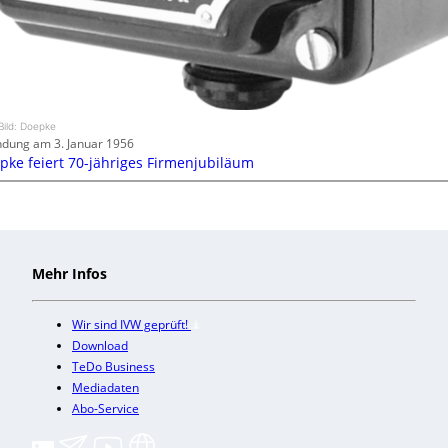
Bild: Doepke
dung am 3. Januar 1956
pke feiert 70-jähriges Firmenjubiläum
Mehr Infos
Wir sind IVW geprüft!
Download
TeDo Business
Mediadaten
Abo-Service