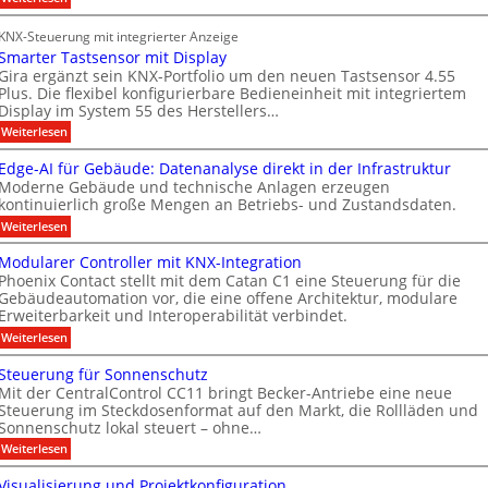
a
d
a
n
S
b
i
f
r
e
KNX-Steuerung mit integrierter Anzeige
c
a
r
t
n
Smarter Tastsensor mit Display
h
e
ü
n
M
e
Gira ergänzt sein KNX-Portfolio um den neuen Tastsensor 4.55
r
r
h
Plus. Die flexibel konfigurierbare Bedieneinheit mit integriertem
e
a
h
ö
Display im System 55 des Herstellers…
e
r
r
e
f
s
:
Weiterlesen
b
i
k
S
t
f
t
e
e
m
s
Edge-AI für Gebäude: Datenanalyse direkt in der Infrastruktur
n
e
i
a
e
Moderne Gebäude und technische Anlagen erzeugen
e
r
r
M
x
kontinuierlich große Mengen an Betriebs- und Zustandsdaten.
t
p
t
k
D
e
:
o
Weiterlesen
n
e
T
r
E
M
T
e
n
d
ü
T
Modularer Controller mit KNX-Integration
a
g
n
u
n
e
Phoenix Contact stellt mit dem Catan C1 eine Steuerung für die
s
e
c
e
u
Gebäudeautomation vor, die eine offene Architektur, modulare
c
t
-
h
s
Erweiterbarkeit und Interoperabilität verbindet.
s
A
e
n
h
e
I
n
A
:
Weiterlesen
g
n
n
f
2
M
u
m
s
o
ü
0
o
Steuerung für Sonnenschutz
o
s
r
2
i
l
d
r
Mit der CentralControl CC11 bringt Becker-Antriebe eine neue
G
6
u
b
t
o
m
e
Steuerung im Steckdosenformat auf den Markt, die Rollläden und
g
l
i
A
i
g
b
e
Sonnenschutz lokal steuert – ohne…
a
t
ä
h
l
n
i
r
:
Weiterlesen
D
u
t
e
d
s
S
e
i
d
e
r
t
u
s
a
Visualisierung und Projektkonfiguration
e
s
r