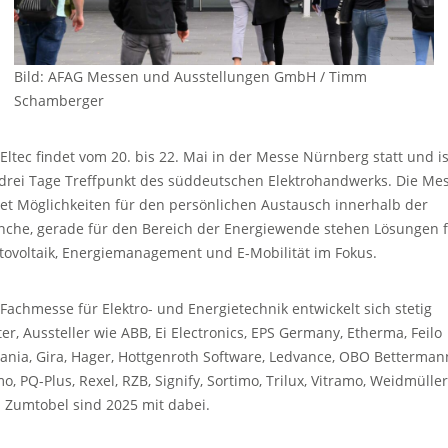
Bild: AFAG Messen und Ausstellungen GmbH / Timm
Schamberger
 Eltec findet vom 20. bis 22. Mai in der Messe Nürnberg statt und is
 drei Tage Treffpunkt des süddeutschen Elektrohandwerks. Die Me
tet Möglichkeiten für den persönlichen Austausch innerhalb der
nche, gerade für den Bereich der Energiewende stehen Lösungen 
tovoltaik, Energiemanagement und E-Mobilität im Fokus.
 Fachmesse für Elektro- und Energietechnik entwickelt sich stetig
ter, Aussteller wie ABB, Ei Electronics, EPS Germany, Etherma, Feilo
vania, Gira, Hager, Hottgenroth Software, Ledvance, OBO Betterman
o, PQ-Plus, Rexel, RZB, Signify, Sortimo, Trilux, Vitramo, Weidmüller
 Zumtobel sind 2025 mit dabei.