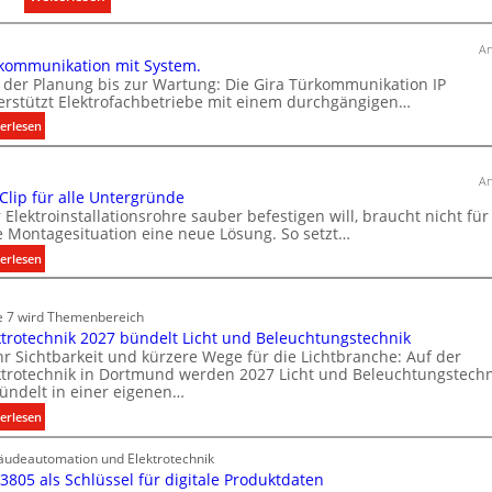
A
u
An
kommunikation mit System.
s
 der Planung bis zur Wartung: Die Gira Türkommunikation IP
b
erstützt Elektrofachbetriebe mit einem durchgängigen…
a
:
erlesen
u
T
d
ü
e
An
r
 Clip für alle Untergründe
r
k
 Elektroinstallationsrohre sauber befestigen will, braucht nicht für
E
o
e Montagesituation eine neue Lösung. So setzt…
l
m
:
erlesen
e
m
E
u
k
i
n
e 7 wird Themenbereich
t
n
i
ktrotechnik 2027 bündelt Licht und Beleuchtungstechnik
r
C
k
r Sichtbarkeit und kürzere Wege für die Lichtbranche: Auf der
l
o
ktrotechnik in Dortmund werden 2027 Licht und Beleuchtungstechn
a
i
m
ündelt in einer eigenen…
t
p
o
:
erlesen
i
f
b
E
o
ü
i
udeautomation und Elektrotechnik
l
n
r
 3805 als Schlüssel für digitale Produktdaten
l
e
m
a