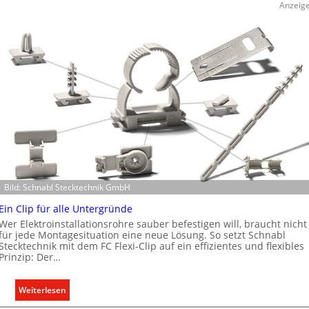
Anzeig
Bild: Schnabl Stecktechnik GmbH
Ein Clip für alle Untergründe
Wer Elektroinstallationsrohre sauber befestigen will, braucht nicht
für jede Montagesituation eine neue Lösung. So setzt Schnabl
Stecktechnik mit dem FC Flexi-Clip auf ein effizientes und flexibles
Prinzip: Der…
:
Weiterlesen
E