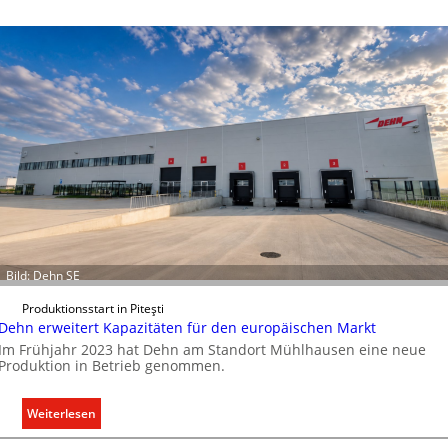
i
n
C
l
i
p
f
ü
r
a
l
l
e
Bild: Dehn SE
U
n
Produktionsstart in Piteşti
Dehn erweitert Kapazitäten für den europäischen Markt
t
Im Frühjahr 2023 hat Dehn am Standort Mühlhausen eine neue
e
Produktion in Betrieb genommen.
r
g
r
:
Weiterlesen
ü
D