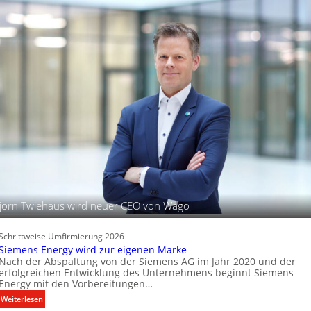
r
ü
c
t
r
h
s
d
t
c
i
u
h
g
n
i
a
d
t
f
B
a
e
t
l
l
e
e
P
u
r
c
o
h
d
t
u
u
jörn Twiehaus wird neuer CEO von Wago
k
n
t
g
d
s
Schrittweise Umfirmierung 2026
a
t
Siemens Energy wird zur eigenen Marke
t
Nach der Abspaltung von der Siemens AG im Jahr 2020 und der
e
e
erfolgreichen Entwicklung des Unternehmens beginnt Siemens
c
Energy mit den Vorbereitungen…
n
h
:
Weiterlesen
n