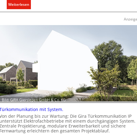
:
Weiterlesen
n
R
f
a
ü
Anzeig
u
r
m
d
k
e
l
n
i
e
m
u
a
r
b
o
e
p
d
ä
a
i
r
s
Bild: GIRA Giersiepen GmbH & Co. KG
f
c
s
Türkommunikation mit System.
h
g
e
Von der Planung bis zur Wartung: Die Gira Türkommunikation IP
e
unterstützt Elektrofachbetriebe mit einem durchgängigen System.
n
Zentrale Projektierung, modulare Erweiterbarkeit und sichere
r
M
Fernwartung erleichtern den gesamten Projektablauf.
e
a