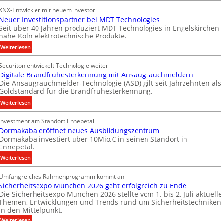
S
i
KNX-Entwickler mit neuem Investor
i
k
Neuer Investitionspartner bei MDT Technologies
e
Seit über 40 Jahren produziert MDT Technologies in Engelskirchen
m
nahe Köln elektrotechnische Produkte.
e
:
Weiterlesen
n
N
s
Securiton entwickelt Technologie weiter
e
E
Digitale Brandfrühesterkennung mit Ansaugrauchmeldern
u
n
Die Ansaugrauchmelder-Technologie (ASD) gilt seit Jahrzehnten als
e
e
Goldstandard für die Brandfrühesterkennung.
r
r
:
Weiterlesen
I
g
D
n
y
Investment am Standort Ennepetal
i
v
w
Dormakaba eröffnet neues Ausbildungszentrum
g
e
i
Dormakaba investiert über 10Mio.€ in seinen Standort in
i
s
r
Ennepetal.
t
t
d
:
Weiterlesen
a
i
z
D
l
t
u
Umfangreiches Rahmenprogramm kommt an
o
e
i
r
Sicherheitsexpo München 2026 geht erfolgreich zu Ende
r
B
o
e
Die Sicherheitsexpo München 2026 stellte vom 1. bis 2. Juli aktuell
m
r
n
i
Themen, Entwicklungen und Trends rund um Sicherheitstechniken
a
a
s
g
in den Mittelpunkt.
k
n
p
e
:
Weiterlesen