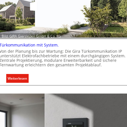
ü
e
r
u
a
r
l
o
l
p
e
ä
Bild: GIRA Giersiepen GmbH & Co. KG
U
i
n
s
Türkommunikation mit System.
t
c
Von der Planung bis zur Wartung: Die Gira Türkommunikation IP
e
h
unterstützt Elektrofachbetriebe mit einem durchgängigen System.
Zentrale Projektierung, modulare Erweiterbarkeit und sichere
r
e
Fernwartung erleichtern den gesamten Projektablauf.
g
n
r
M
:
Weiterlesen
ü
a
T
n
r
ü
d
k
r
e
t
k
o
m
m
u