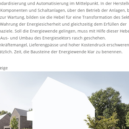
ndardisierung und Automatisierung im Mittelpunkt. In der Herstel
 Komponenten und Schaltanlagen, über den Betrieb der Anlagen, b
 zur Wartung, bilden sie die Hebel für eine Transformation des Sekt
 Wahrung der Energiesicherheit und gleichzeitig dem Erfüllen der
maziele. Soll die Energiewende gelingen, muss mit Hilfe dieser Heb
 Aus- und Umbau des Energiesektors rasch geschehen.
hkräftemangel, Lieferengpässe und hoher Kostendruck erschwere
ätzlich. Zeit, die Bausteine der Energiewende klar zu benennen.
eige