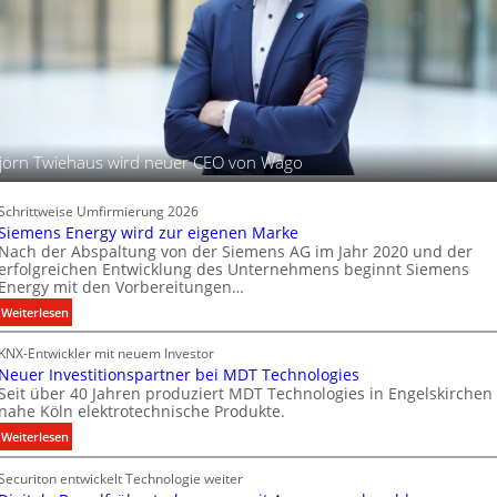
l
l
e
e
P
u
r
c
o
h
d
t
u
u
jörn Twiehaus wird neuer CEO von Wago
k
n
t
g
d
s
Schrittweise Umfirmierung 2026
a
t
Siemens Energy wird zur eigenen Marke
t
Nach der Abspaltung von der Siemens AG im Jahr 2020 und der
e
e
erfolgreichen Entwicklung des Unternehmens beginnt Siemens
c
Energy mit den Vorbereitungen…
n
h
:
Weiterlesen
n
S
i
KNX-Entwickler mit neuem Investor
i
k
Neuer Investitionspartner bei MDT Technologies
e
Seit über 40 Jahren produziert MDT Technologies in Engelskirchen
m
nahe Köln elektrotechnische Produkte.
e
:
Weiterlesen
n
N
s
Securiton entwickelt Technologie weiter
e
E