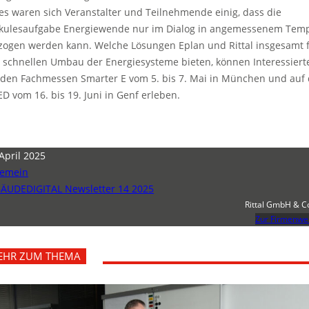
es waren sich Veranstalter und Teilnehmende einig, dass die
kulesaufgabe Energiewende nur im Dialog in angemessenem Tem
lzogen werden kann. Welche Lösungen Eplan und Rittal insgesamt 
 schnellen Umbau der Energiesysteme bieten, können Interessiert
 den Fachmessen Smarter E vom 5. bis 7. Mai in München und auf 
ED vom 16. bis 19. Juni in Genf erleben.
 April 2025
gemein
ÄUDEDIGITAL Newsletter 14 2025
Rittal GmbH & C
Zur Firmenwe
EHR ZUM THEMA