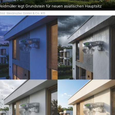
u
eidmüller legt Grundstein für neuen asiatischen Hauptsitz
n
g
Bild: Weidmüller GmbH & Co. KG
i
n
G
i
e
ß
e
n