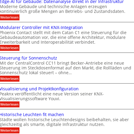
s
Edge-AI für Gebäude: Datenanalyse direkt in der Infrastruktur
n
e
i
a
e
Moderne Gebäude und technische Anlagen erzeugen
e
r
r
M
x
kontinuierlich große Mengen an Betriebs- und Zustandsdaten.
t
p
t
k
D
e
:
o
Weiterlesen
n
e
T
r
E
M
T
e
n
d
ü
T
Modularer Controller mit KNX-Integration
a
g
n
u
n
e
Phoenix Contact stellt mit dem Catan C1 eine Steuerung für die
s
e
c
e
u
Gebäudeautomation vor, die eine offene Architektur, modulare
c
t
-
h
s
Erweiterbarkeit und Interoperabilität verbindet.
s
A
e
n
h
e
I
n
A
:
Weiterlesen
g
n
n
f
2
M
u
m
s
o
ü
0
o
Steuerung für Sonnenschutz
o
s
r
2
i
l
d
r
Mit der CentralControl CC11 bringt Becker-Antriebe eine neue
G
6
u
b
t
o
m
e
Steuerung im Steckdosenformat auf den Markt, die Rollläden und
g
l
i
A
i
g
b
e
Sonnenschutz lokal steuert – ohne…
a
t
ä
h
l
n
i
r
:
Weiterlesen
D
u
t
e
d
s
S
e
i
d
e
r
t
u
s
a
Visualisierung und Projektkonfiguration
e
s
r
C
e
p
:
f
n
Peaknx veröffentlicht eine neue Version seiner KNX-
u
o
u
l
D
o
n
Visualisierungssoftware Youvi.
g
g
e
a
a
l
t
r
:
y
s
Weiterlesen
r
t
g
r
u
V
e
r
z
o
a
n
i
n
e
Historische Leuchten fit machen
l
e
g
u
s
a
i
l
Städte wollen historische Leuchtendesigns beibehalten, sie aber
f
u
n
n
c
c
e
gleichzeitig als smarte, digitale Infrastruktur nutzen.
ü
a
a
h
t
r
h
r
l
:
l
z
Weiterlesen
m
S
r
m
i