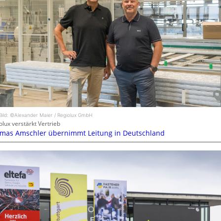
Bild: ©Alexander Maier / Regiolux GmbH
olux verstärkt Vertrieb
mas Amschler übernimmt Leitung in Deutschland