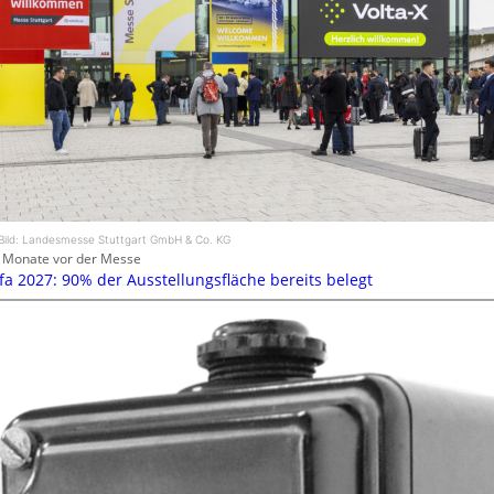
Bild: Landesmesse Stuttgart GmbH & Co. KG
 Monate vor der Messe
efa 2027: 90% der Ausstellungsfläche bereits belegt