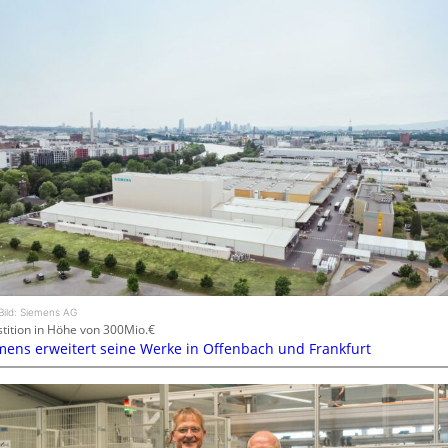
Bild: Siemens AG
stition in Höhe von 300Mio.€
mens erweitert seine Werke in Offenbach und Frankfurt