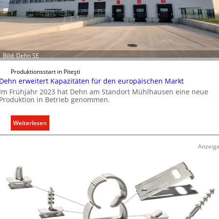
Bild: Dehn SE
Produktionsstart in Piteşti
Dehn erweitert Kapazitäten für den europäischen Markt
Im Frühjahr 2023 hat Dehn am Standort Mühlhausen eine neue
Produktion in Betrieb genommen.
:
Weiterlesen
D
e
Anzeig
h
n
e
r
w
e
i