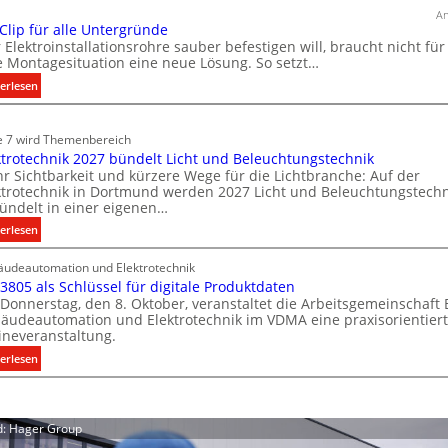
ü
e
An
r
 Clip für alle Untergründe
r
k
 Elektroinstallationsrohre sauber befestigen will, braucht nicht für
E
o
e Montagesituation eine neue Lösung. So setzt…
l
m
:
erlesen
e
m
E
u
k
i
n
e 7 wird Themenbereich
t
n
i
ktrotechnik 2027 bündelt Licht und Beleuchtungstechnik
r
C
k
r Sichtbarkeit und kürzere Wege für die Lichtbranche: Auf der
l
o
ktrotechnik in Dortmund werden 2027 Licht und Beleuchtungstechn
a
i
m
ündelt in einer eigenen…
t
p
o
:
erlesen
i
f
b
E
o
ü
i
udeautomation und Elektrotechnik
l
n
r
 3805 als Schlüssel für digitale Produktdaten
l
e
m
a
Donnerstag, den 8. Oktober, veranstaltet die Arbeitsgemeinschaft
k
i
i
l
äudeautomation und Elektrotechnik im VDMA eine praxisorientier
t
t
t
l
ineveranstaltung.
r
S
ä
e
:
erlesen
o
y
U
t
V
t
s
n
i
D
e
t
t
n
I
c
e
e
d: Hager Group
d
3
h
m
r