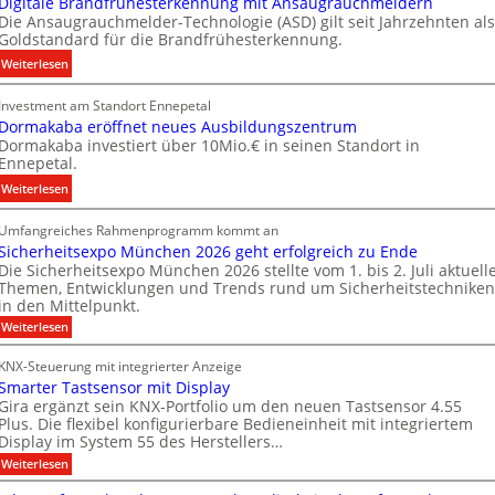
Digitale Brandfrühesterkennung mit Ansaugrauchmeldern
u
n
Die Ansaugrauchmelder-Technologie (ASD) gilt seit Jahrzehnten als
e
e
Goldstandard für die Brandfrühesterkennung.
r
r
:
Weiterlesen
I
g
D
n
y
Investment am Standort Ennepetal
i
v
w
Dormakaba eröffnet neues Ausbildungszentrum
g
e
i
Dormakaba investiert über 10Mio.€ in seinen Standort in
i
s
r
Ennepetal.
t
t
d
:
Weiterlesen
a
i
z
D
l
t
u
Umfangreiches Rahmenprogramm kommt an
o
e
i
r
Sicherheitsexpo München 2026 geht erfolgreich zu Ende
r
B
o
e
Die Sicherheitsexpo München 2026 stellte vom 1. bis 2. Juli aktuell
m
r
n
i
Themen, Entwicklungen und Trends rund um Sicherheitstechniken
a
a
s
g
in den Mittelpunkt.
k
n
p
e
:
Weiterlesen
a
d
a
n
S
b
i
f
r
e
KNX-Steuerung mit integrierter Anzeige
c
a
r
t
n
Smarter Tastsensor mit Display
h
e
ü
n
M
e
Gira ergänzt sein KNX-Portfolio um den neuen Tastsensor 4.55
r
r
h
Plus. Die flexibel konfigurierbare Bedieneinheit mit integriertem
e
a
h
ö
Display im System 55 des Herstellers…
e
r
r
e
f
s
:
Weiterlesen
b
i
k
S
t
f
t
e
e
m