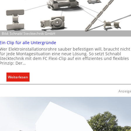
t
e
r
t
K
Bild: Schnabl Stecktechnik GmbH
a
p
Ein Clip für alle Untergründe
a
Wer Elektroinstallationsrohre sauber befestigen will, braucht nicht
z
für jede Montagesituation eine neue Lösung. So setzt Schnabl
Stecktechnik mit dem FC Flexi-Clip auf ein effizientes und flexibles
i
Prinzip: Der…
t
ä
:
Weiterlesen
t
E
e
i
n
Anzeig
n
f
C
ü
l
r
i
d
p
e
f
n