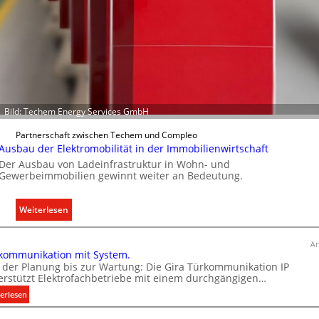
s
s
e
n
u
n
d
Bild: Techem Energy Services GmbH
r
e
Partnerschaft zwischen Techem und Compleo
g
Ausbau der Elektromobilität in der Immobilienwirtschaft
e
Der Ausbau von Ladeinfrastruktur in Wohn- und
Gewerbeimmobilien gewinnt weiter an Bedeutung.
l
n
:
Weiterlesen
A
u
An
kommunikation mit System.
s
 der Planung bis zur Wartung: Die Gira Türkommunikation IP
b
erstützt Elektrofachbetriebe mit einem durchgängigen…
a
:
erlesen
u
T
d