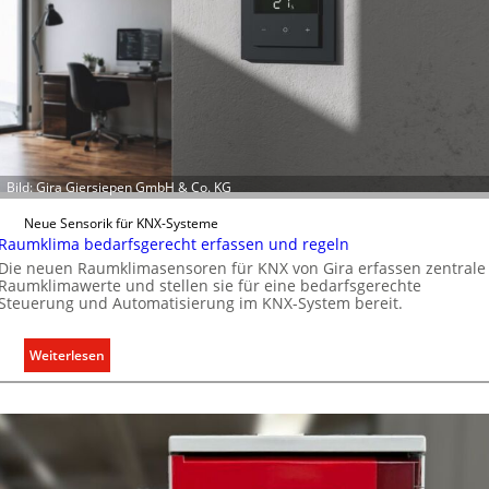
n
i
k
a
t
i
o
n
Bild: Gira Giersiepen GmbH & Co. KG
m
Neue Sensorik für KNX-Systeme
i
Raumklima bedarfsgerecht erfassen und regeln
t
Die neuen Raumklimasensoren für KNX von Gira erfassen zentrale
S
Raumklimawerte und stellen sie für eine bedarfsgerechte
y
Steuerung und Automatisierung im KNX-System bereit.
s
t
:
Weiterlesen
e
R
m
a
.
u
m
k