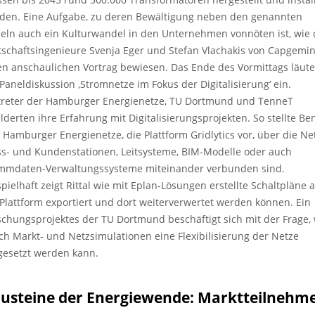
den. Eine Aufgabe, zu deren Bewältigung neben den genannten
eln auch ein Kulturwandel in den Unternehmen vonnöten ist, wie 
tschaftsingenieure Svenja Eger und Stefan Vlachakis von Capgemin
en anschaulichen Vortrag bewiesen. Das Ende des Vormittags läute
 Paneldiskussion ‚Stromnetze im Fokus der Digitalisierung‘ ein.
treter der Hamburger Energienetze, TU Dortmund und TenneT
ilderten ihre Erfahrung mit Digitalisierungsprojekten. So stellte Be
t, Hamburger Energienetze, die Plattform Gridlytics vor, über die Net
s- und Kundenstationen, Leitsysteme, BIM-Modelle oder auch
mmdaten-Verwaltungssysteme miteinander verbunden sind.
spielhaft zeigt Rittal wie mit Eplan-Lösungen erstellte Schaltpläne 
 Plattform exportiert und dort weiterverwertet werden können. Ein
schungsprojektes der TU Dortmund beschäftigt sich mit der Frage,
ch Markt- und Netzsimulationen eine Flexibilisierung der Netze
esetzt werden kann.
usteine der Energiewende: Marktteilnehm