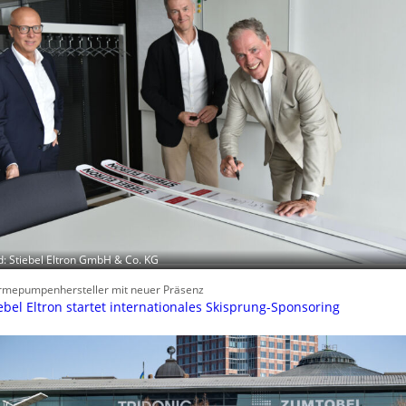
d: Stiebel Eltron GmbH & Co. KG
mepumpenhersteller mit neuer Präsenz
ebel Eltron startet internationales Skisprung-Sponsoring