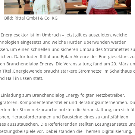
Bild: Rittal GmbH & Co. KG
 Energiesektor ist im Umbruch – jetzt gilt es auszuloten, welche
hnologien eingesetzt und welche Hürden überwunden werden
sen, um einen schnellen und sicheren Umbau des Stromnetzes z
eichen. Dafür luden Rittal und Eplan Akteure des Energiesektors z
ten Branchendialog Energy. Die Veranstaltung fand am 20. März un
 Titel ‚Energiewende braucht stärkere Stromnetze‘ im Schalthaus 
nd Hall in Essen statt.
 Einladung zum Branchendialog Energy folgten Netzbetreiber,
egratoren, Komponentenhersteller und Beratungsunternehmen. Di
erten der Stromnetzbranche nutzten die Veranstaltung, um sich ü
ionen, Herausforderungen und Bausteine eines zukunftsfähigen
zes auszutauschen. Die Referierenden stellten Lösungsansätze un
etzungsbeispiele vor. Dabei standen die Themen Digitalisierung,