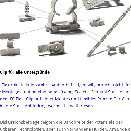
 Clip für alle Untergründe
 Elektroinstallationsrohre sauber befestigen will, braucht nicht für
e Montagesituation eine neue Lösung. So setzt Schnabl Stecktechni
dem FC Flexi-Clip auf ein effizientes und flexibles Prinzip: Der Clip
ibt, die Steck-Anbindung wechselt.
‣ weiterlesen
 Diskussionsbeiträge zeigten die Bandbreite der Potenziale der
fügbaren Technologien, aber auch vorhandene Hürden. Am Ende d