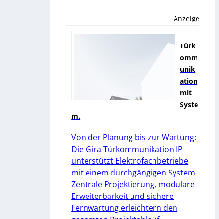
Anzeige
Türk
omm
unik
ation
mit
Syste
m.
Von der Planung bis zur Wartung:
Die Gira Türkommunikation IP
unterstützt Elektrofachbetriebe
mit einem durchgängigen System.
Zentrale Projektierung, modulare
Erweiterbarkeit und sichere
Fernwartung erleichtern den