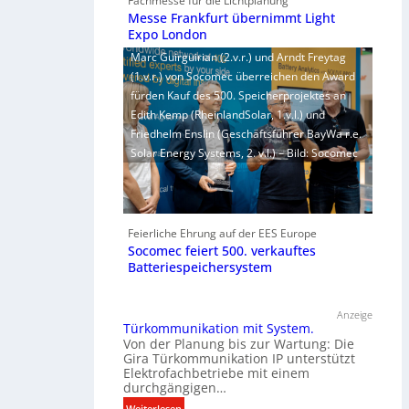
Fachmesse für die Lichtplanung
Messe Frankfurt übernimmt Light
Expo London
Marc Guirguirian (2.v.r.) und Arndt Freytag
(1.v.r.) von Socomec überreichen den Award
fürden Kauf des 500. Speicherprojektes an
Edith Kemp (RheinlandSolar, 1.v.l.) und
Friedhelm Enslin (Geschäftsführer BayWa r.e.
Solar Energy Systems, 2. v.l.) – Bild: Socomec
Feierliche Ehrung auf der EES Europe
Socomec feiert 500. verkauftes
Batteriespeichersystem
Anzeige
Türkommunikation mit System.
Von der Planung bis zur Wartung: Die
Gira Türkommunikation IP unterstützt
Elektrofachbetriebe mit einem
durchgängigen…
:
Weiterlesen