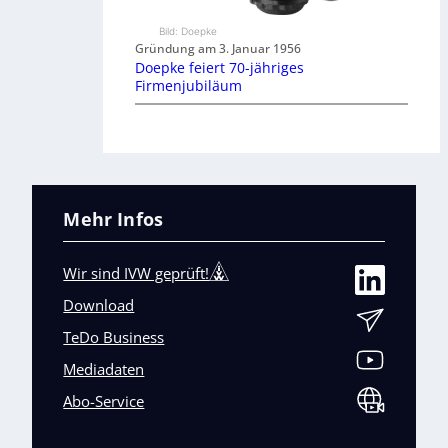
Bild: Doepke
Gründung am 3. Januar 1956
Doepke feiert 70-jähriges
Firmenjubiläum
Mehr Infos
Wir sind IVW geprüft!
Download
TeDo Business
Mediadaten
Abo-Service