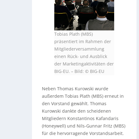
Tobias Plath (MBS)
präsentiert im Rahmen der
Mitgliederversammlung
einen Rück- und Ausblick
der Marketingaktivitäten der
BIG-EU.
–
Bild: © BIG-EU
Neben Thomas Kurowski wurde
außerdem Tobias Plath (MBS) erneut in
den Vorstand gewählt. Thomas
Kurowski dankte den scheidenen
Mitgliedern Konstantinos Kafandaris
(Honeywell) und Nils-Gunnar Fritz (MBS)
für die hervorragende Vorstandsarbeit.