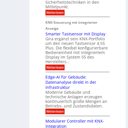
a
Sicherheitstechniken in den
h
i
e
Mittelpunkt.
e
M
r
:
Weiterlesen
s
D
S
ö
t
T
i
f
KNX-Steuerung mit integrierter
e
c
T
f
h
Anzeige
r
e
e
n
Smarter Tastsensor mit Display
k
r
c
e
Gira ergänzt sein KNX-Portfolio
e
h
h
um den neuen Tastsensor 4.55
t
e
n
n
Plus. Die flexibel konfigurierbare
i
n
n
Bedieneinheit mit integriertem
t
o
e
s
u
Display im System 55 des
l
u
e
Herstellers…
n
o
x
e
g
:
Weiterlesen
p
g
s
S
o
m
i
m
M
A
Edge-AI für Gebäude:
i
a
e
ü
Datenanalyse direkt in der
u
r
t
n
s
Infrastruktur
t
s
c
A
e
Moderne Gebäude und
h
b
n
r
e
technische Anlagen erzeugen
i
T
s
n
kontinuierlich große Mengen an
a
l
2
a
Betriebs- und Zustandsdaten.
s
0
d
u
t
:
Weiterlesen
2
u
s
E
g
6
e
d
n
g
Modularer Controller mit KNX-
r
n
g
e
g
Integration
a
s
e