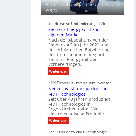
h
f
Björn Twiehaus wird neuer CEO von
t
ü
Wago
u
r
n
d
d
Schrittweise Umfirmierung 2026
i
Siemens Energy wird zur
B
g
eigenen Marke
e
i
Nach der Abspaltung von der
l
t
Siemens AG im Jahr 2020 und
e
a
der erfolgreichen Entwicklung
u
des Unternehmens beginnt
l
c
Siemens Energy mit den
e
h
Vorbereitungen…
P
t
:
Weiterlesen
r
u
S
o
n
KNX-Entwickler mit neuem Investor
i
d
g
Neuer Investitionspartner bei
e
u
s
MDT Technologies
m
k
t
Seit über 40 Jahren produziert
e
t
MDT Technologies in
e
n
d
Engelskirchen nahe Köln
c
s
a
elektrotechnische Produkte.
h
E
t
:
Weiterlesen
n
n
e
N
i
e
n
Securiton entwickelt Technologie
e
k
r