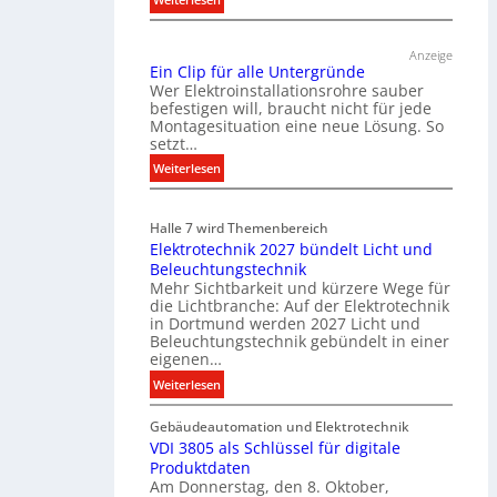
T
ü
Anzeige
r
Ein Clip für alle Untergründe
k
Wer Elektroinstallationsrohre sauber
o
befestigen will, braucht nicht für jede
Montagesituation eine neue Lösung. So
m
setzt…
m
u
:
Weiterlesen
n
E
i
i
Halle 7 wird Themenbereich
k
n
Elektrotechnik 2027 bündelt Licht und
a
C
Beleuchtungstechnik
t
l
Mehr Sichtbarkeit und kürzere Wege für
i
i
die Lichtbranche: Auf der Elektrotechnik
o
p
in Dortmund werden 2027 Licht und
n
f
Beleuchtungstechnik gebündelt in einer
m
eigenen…
ü
i
r
:
Weiterlesen
t
a
E
S
l
Gebäudeautomation und Elektrotechnik
l
y
l
VDI 3805 als Schlüssel für digitale
e
s
e
Produktdaten
k
t
U
Am Donnerstag, den 8. Oktober,
t