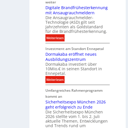
u
weiter
g
e
Digitale Brandfrühesterkennung
y
mit Ansaugrauchmeldern
r
w
Die Ansaugrauchmelder-
I
i
Technologie (ASD) gilt seit
n
r
Jahrzehnten als Goldstandard
v
für die Brandfrühesterkennung.
d
e
z
:
Weiterlesen
s
u
D
t
r
Investment am Standort Ennepetal
i
i
e
Dormakaba eröffnet neues
g
t
i
Ausbildungszentrum
i
i
Dormakaba investiert über
g
t
o
10Mio.€ in seinen Standort in
e
a
n
Ennepetal.
n
l
s
:
Weiterlesen
e
e
p
D
n
B
a
Umfangreiches Rahmenprogramm
o
M
r
r
r
kommt an
a
a
t
m
Sicherheitsexpo München 2026
r
n
n
geht erfolgreich zu Ende
a
k
d
e
Die Sicherheitsexpo München
k
e
f
r
2026 stellte vom 1. bis 2. Juli
a
r
aktuelle Themen, Entwicklungen
b
b
ü
und Trends rund um
e