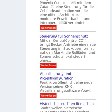
h
Phoenix Contact stellt mit dem
s
o
-
t
u
r
Catan C1 eine Steuerung für die
A
z
e
c
m
I
Gebäudeautomation vor, die
r
e
h
i
f
f
eine offene Architektur,
n
t
ü
o
m
modulare Erweiterbarkeit und
D
r
l
t
Interoperabilität verbindet.
e
i
G
g
r
s
e
:
l
Weiterlesen
r
p
u
b
M
e
d
l
ä
o
i
m
Steuerung für Sonnenschutz
e
a
u
d
c
Mit der CentralControl CC11
y
d
u
r
h
bringt Becker-Antriebe eine neue
e
l
z
n
Steuerung im Steckdosenformat
:
a
u
D
auf den Markt, die Rollläden und
r
E
a
e
Sonnenschutz lokal steuert –
n
t
r
d
ohne…
e
C
e
:
Weiterlesen
n
o
S
a
n
t
n
t
Visualisierung und
e
a
r
Projektkonfiguration
u
l
o
Peaknx veröffentlicht eine neue
e
y
l
Version seiner KNX-
r
s
l
u
Visualisierungssoftware Youvi.
e
e
n
d
r
:
Weiterlesen
g
i
m
V
f
r
i
i
Historische Leuchten fit machen
ü
e
t
s
r
Städte wollen historische
k
K
u
S
t
N
Leuchtendesigns beibehalten,