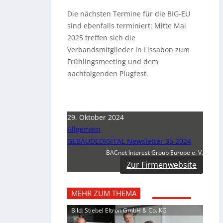
Die nächsten Termine für die BIG-EU
sind ebenfalls terminiert: Mitte Mai
2025 treffen sich die
Verbandsmitglieder in Lissabon zum
Frühlingsmeeting und dem
nachfolgenden Plugfest.
29. Oktober 2024
Allgemein
GEBÄUDEDIGITAL Newsletter 35 2024
BACnet Interest Group Europe e. V.
Zur Firmenwebsite
MEHR ZUM THEMA
Bild: Stiebel Eltron GmbH & Co. KG