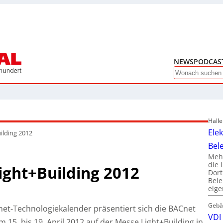
NEWS
PODCAS
Search
Hall
Ele
ilding 2012
Bel
Mehr
die 
ight+Building 2012
Dor
Bele
eig
Gebä
et-Technologiekalender präsentiert sich die BACnet
VDI 
 15. bis 19. April 2012 auf der Messe Light+Building in