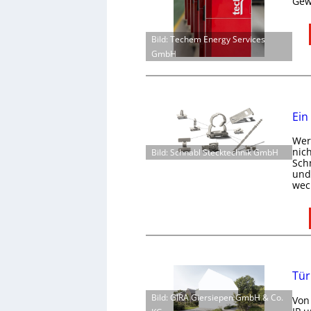
Gew
Bild: Techem Energy Services
GmbH
Ein
Wer 
nic
Bild: Schnabl Stecktechnik GmbH
Schn
und 
wec
Tür
Bild: GIRA Giersiepen GmbH & Co.
Von