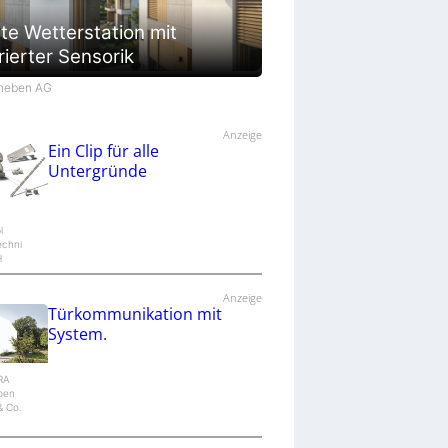
te Wetterstation mit
rierter Sensorik
Theben AG
Anzeige
Ein Clip für alle
Untergründe
l
echni
H
Anzeige
Türkommunikation mit
System.
IRA
epen
 Co.