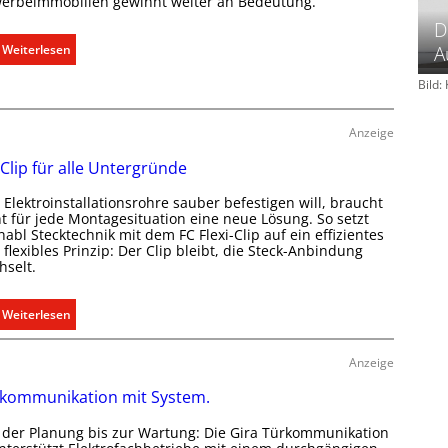
m
erbeimmobilien gewinnt weiter an Bedeutung.
a
D
b
:
Weiterlesen
A
e
A
d
Bild
u
a
s
r
b
Anzeige
f
a
 Clip für alle Untergründe
s
u
g
d
Elektroinstallationsrohre sauber befestigen will, braucht
e
e
ht für jede Montagesituation eine neue Lösung. So setzt
r
abl Stecktechnik mit dem FC Flexi-Clip auf ein effizientes
r
flexibles Prinzip: Der Clip bleibt, die Steck-Anbindung
e
E
hselt.
c
l
h
e
:
Weiterlesen
t
k
E
e
t
i
r
Anzeige
r
n
f
o
kommunikation mit System.
C
a
m
l
s
o
 der Planung bis zur Wartung: Die Gira Türkommunikation
i
s
b