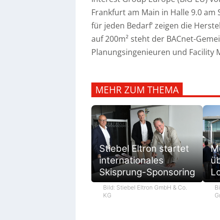
Frankfurt am Main in Halle 9.0 am
für jeden Bedarf‘ zeigen die Herste
auf 200m² steht der BACnet-Geme
Planungsingenieuren und Facility 
MEHR ZUM THEMA
M
Stiebel Eltron startet
ü
internationales
L
Skisprung-Sponsoring
Bi
Bild: Stiebel Eltron GmbH & Co.
G
KG