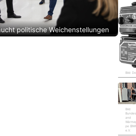
cht politische Weichenstellungen
Bild: D
Bild:
Bundes
and
Wärme
pe (BW
e.V.