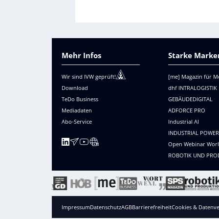
Mehr Infos
Starke Marken
Wir sind IVW geprüft!
[me] Magazin für M
Download
dhf INTRALOGISTIK
TeDo Business
GEBÄUDEDIGITAL
Mediadaten
ADFORCE PRO
Abo-Service
Industrial AI
INDUSTRIAL POWE
Open Webinar Wor
ROBOTIK UND PRO
Impressum
Datenschutz
AGB
Barrierefreiheit
Cookies & Datenve