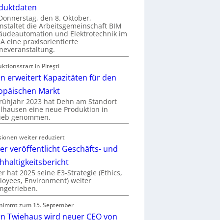
duktdaten
onnerstag, den 8. Oktober,
nstaltet die Arbeitsgemeinschaft BIM
udeautomation und Elektrotechnik im
 eine praxisorientierte
neveranstaltung.
ktionsstart in Piteşti
n erweitert Kapazitäten für den
opäischen Markt
rühjahr 2023 hat Dehn am Standort
hausen eine neue Produktion in
rieb genommen.
sionen weiter reduziert
er veröffentlicht Geschäfts- und
hhaltigkeitsbericht
r hat 2025 seine E3-Strategie (Ethics,
oyees, Environment) weiter
ngetrieben.
nimmt zum 15. September
rn Twiehaus wird neuer CEO von