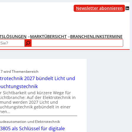
LinkedIn
Newsletter abonnieren
TS
LÖSUNGEN
MARKTÜBERSICHT
BRANCHENLINKS
TERMINE
e 7 wird Themenbereich
ktrotechnik 2027 bündelt Licht und
euchtungstechnik
 Sichtbarkeit und kürzere Wege für
Lichtbranche: Auf der Elektrotechnik in
tmund werden 2027 Licht und
uchtungstechnik gebündelt in einer
enen…
udeautomation und Elektrotechnik
3805 als Schlüssel für digitale