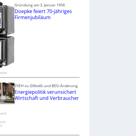
Gründung am 3. Januar 1956
Doepke feiert 70-jähriges
Firmenjubiläum
oepke
ZVEH zu GModG und BEG-Änderung
Energiepolitik verunsichert
Wirtschaft und Verbraucher
verb
pum
P)