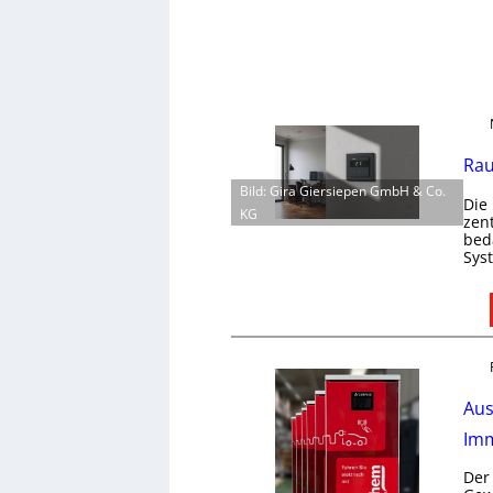
Rau
Bild: Gira Giersiepen GmbH & Co.
Die
KG
zen
bed
Sys
Aus
Imm
Der