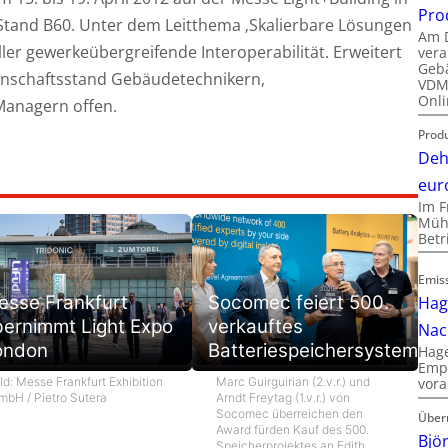
Pro
 Stand B60. Unter dem Leitthema ‚Skalierbare Lösungen
Am D
ller gewerkeübergreifende Interoperabilität. Erweitert
vera
Gebä
inschaftsstand Gebäudetechnikern,
VDMA
Onli
Managern offen.
Produ
Deh
eur
Im F
Mühl
Bet
Emis
esse Frankfurt
Socomec feiert 500.
Hag
bernimmt Light Expo
verkauftes
Nac
ondon
Batteriespeichersystem
Hage
Empl
ld: Messe Frankfurt Exhibition
Marc Guirguirian (2.v.r.) und
vora
mbH / Pietro Sutera
Arndt Freytag (1.v.r.) von
Socomec überreichen den
Über
Award fürden Kauf des 500.
Bjö
Speicherprojektes an Edith