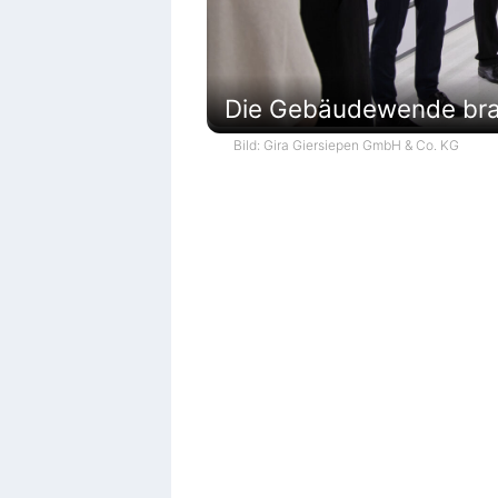
Die Gebäudewende brau
Bild: Gira Giersiepen GmbH & Co. KG