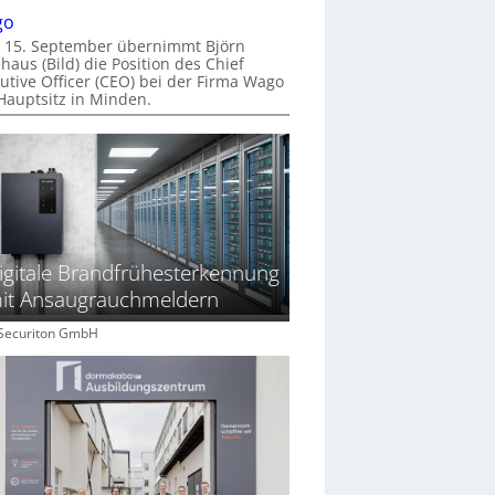
go
 15. September übernimmt Björn
haus (Bild) die Position des Chief
utive Officer (CEO) bei der Firma Wago
Hauptsitz in Minden.
igitale Brandfrühesterkennung
it Ansaugrauchmeldern
: Securiton GmbH