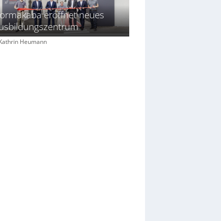
ormakaba eröffnet neues
usbildungszentrum
: Kathrin Heumann