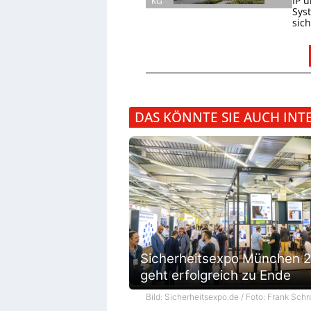
IP 
KG
Sys
sic
DAS KÖNNTE SIE AUCH INT
Sicherheitsexpo München 
geht erfolgreich zu Ende
Bild: Sicherheitsexpo.de / Foto: Frank Schr