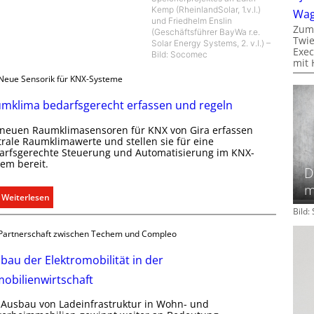
Kemp (RheinlandSolar, 1.v.l.)
Wa
und Friedhelm Enslin
Zum
(Geschäftsführer BayWa r.e.
Twie
Solar Energy Systems, 2. v.l.) –
Exec
Bild: Socomec
mit 
Neue Sensorik für KNX-Systeme
mklima bedarfsgerecht erfassen und regeln
 neuen Raumklimasensoren für KNX von Gira erfassen
trale Raumklimawerte und stellen sie für eine
arfsgerechte Steuerung und Automatisierung im KNX-
tem bereit.
D
m
:
Weiterlesen
R
Bild
a
Partnerschaft zwischen Techem und Compleo
u
m
bau der Elektromobilität in der
k
obilienwirtschaft
l
i
 Ausbau von Ladeinfrastruktur in Wohn- und