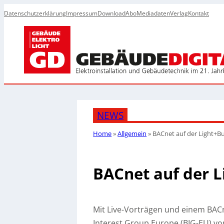
Datenschutzerklärung
Impressum
Download
Abo
Mediadaten
Verlag
Kontakt
NEWS
Home
»
Allgemein
»
BACnet auf der Light+Bu
BACnet auf der L
Mit Live-Vorträgen und einem BACn
Interest Group Europe (BIG-EU) vom