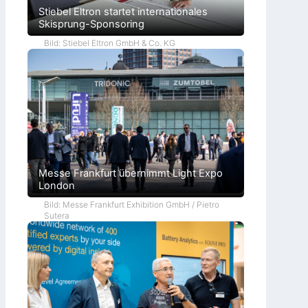
Stiebel Eltron startet internationales
Skisprung-Sponsoring
Bild: Stiebel Eltron GmbH & Co. KG
Messe Frankfurt übernimmt Light Expo
London
Bild: Messe Frankfurt Exhibition GmbH / Pietro
Sutera