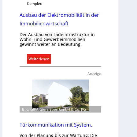
e
g
Compleo
r
e
Ausbau der Elektromobilität in der
g
l
r
n
Immobilienwirtschaft
ü
n
Der Ausbau von Ladeinfrastruktur in
Wohn- und Gewerbeimmobilien
d
gewinnt weiter an Bedeutung.
e
:
Weiterlesen
A
u
Anzeige
s
b
a
u
d
Bild: GIRA Giersiepen GmbH & Co. KG
e
r
E
Türkommunikation mit System.
l
Von der Planung bis zur Wartung: Die
e