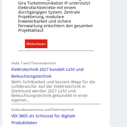
Gira Türkommunikation IP unterstützt
k
Elektrofachbetriebe mit einem
t
durchgängigen System. Zentrale
Projektierung, modulare
r
Erweiterbarkeit und sichere
o
Fernwartung erleichtern den gesamten
m
Projektablauf.
o
b
:
Weiterlesen
i
T
l
ü
i
r
Halle 7 wird Themenbereich
t
k
Elektrotechnik 2027 bündelt Licht und
ä
o
Beleuchtungstechnik
t
m
Mehr Sichtbarkeit und kürzere Wege für die
i
m
Lichtbranche: Auf der Elektrotechnik in
n
Dortmund werden 2027 Licht und
u
d
Beleuchtungstechnik gebündelt in einer
n
eigenen…
e
i
r
k
Gebäudeautomation und Elektrotechnik
I
a
VDI 3805 als Schlüssel für digitale
m
t
Produktdaten
m
i