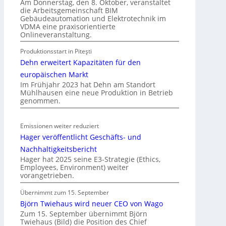
Am Donnerstag, den 8. Oktober, veranstaltet
o
die Arbeitsgemeinschaft BIM
o
b
Gebäudeautomation und Elektrotechnik im
n
VDMA eine praxisorientierte
i
m
Onlineveranstaltung.
l
i
i
Produktionsstart in Piteşti
t
e
Dehn erweitert Kapazitäten für den
S
n
y
europäischen Markt
w
Im Frühjahr 2023 hat Dehn am Standort
s
i
Mühlhausen eine neue Produktion in Betrieb
t
r
genommen.
e
t
m
s
Emissionen weiter reduziert
.
c
Hager veröffentlicht Geschäfts- und
h
Nachhaltigkeitsbericht
a
Hager hat 2025 seine E3-Strategie (Ethics,
f
Employees, Environment) weiter
t
vorangetrieben.
Übernimmt zum 15. September
Björn Twiehaus wird neuer CEO von Wago
Zum 15. September übernimmt Björn
Twiehaus (Bild) die Position des Chief