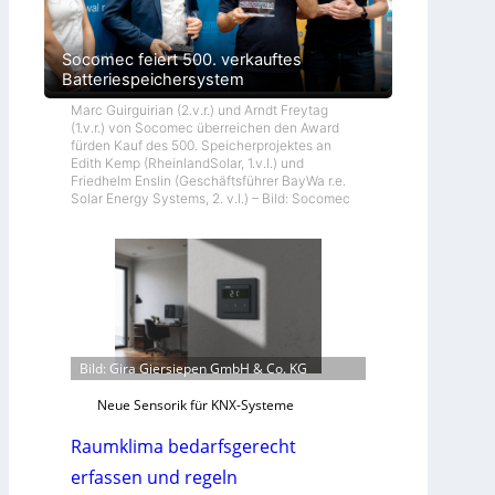
Socomec feiert 500. verkauftes
Batteriespeichersystem
Marc Guirguirian (2.v.r.) und Arndt Freytag
(1.v.r.) von Socomec überreichen den Award
fürden Kauf des 500. Speicherprojektes an
Edith Kemp (RheinlandSolar, 1.v.l.) und
Friedhelm Enslin (Geschäftsführer BayWa r.e.
Solar Energy Systems, 2. v.l.) – Bild: Socomec
Bild: Gira Giersiepen GmbH & Co. KG
Neue Sensorik für KNX-Systeme
Raumklima bedarfsgerecht
erfassen und regeln