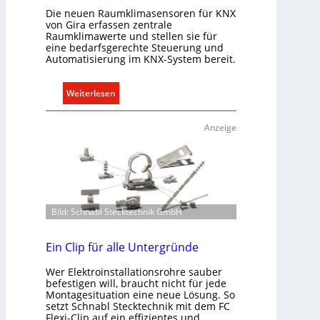
Die neuen Raumklimasensoren für KNX
von Gira erfassen zentrale
Raumklimawerte und stellen sie für
eine bedarfsgerechte Steuerung und
Automatisierung im KNX-System bereit.
:
Weiterlesen
R
a
Anzeige
u
m
k
l
i
Bild: Schnabl Stecktechnik GmbH
m
a
b
Ein Clip für alle Untergründe
e
Wer Elektroinstallationsrohre sauber
d
befestigen will, braucht nicht für jede
a
Montagesituation eine neue Lösung. So
r
setzt Schnabl Stecktechnik mit dem FC
Flexi-Clip auf ein effizientes und
f