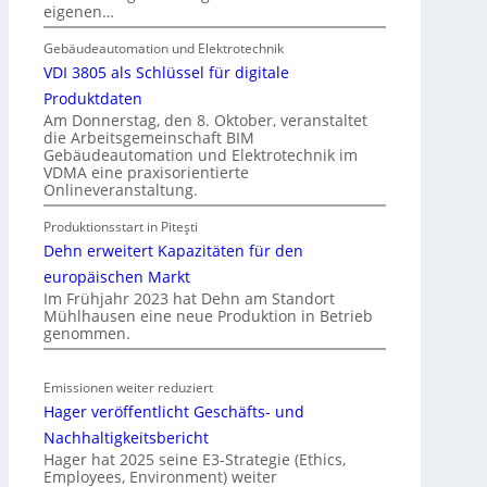
r
e
eigenen…
E
g
l
Gebäudeautomation und Elektrotechnik
e
e
VDI 3805 als Schlüssel für digitale
l
k
n
Produktdaten
t
Am Donnerstag, den 8. Oktober, veranstaltet
die Arbeitsgemeinschaft BIM
r
Gebäudeautomation und Elektrotechnik im
o
VDMA eine praxisorientierte
m
Onlineveranstaltung.
o
Produktionsstart in Piteşti
b
Dehn erweitert Kapazitäten für den
i
l
europäischen Markt
Im Frühjahr 2023 hat Dehn am Standort
i
Mühlhausen eine neue Produktion in Betrieb
t
genommen.
ä
t
Emissionen weiter reduziert
i
Hager veröffentlicht Geschäfts- und
n
d
Nachhaltigkeitsbericht
e
Hager hat 2025 seine E3-Strategie (Ethics,
Employees, Environment) weiter
r