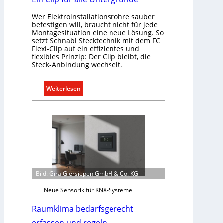
k
Wer Elektroinstallationsrohre sauber
a
befestigen will, braucht nicht für jede
t
Montagesituation eine neue Lösung. So
i
setzt Schnabl Stecktechnik mit dem FC
Flexi-Clip auf ein effizientes und
o
flexibles Prinzip: Der Clip bleibt, die
n
Steck-Anbindung wechselt.
m
i
:
Weiterlesen
t
E
S
i
y
n
s
C
t
l
e
i
m
p
.
f
Bild: Gira Giersiepen GmbH & Co. KG
ü
Neue Sensorik für KNX-Systeme
r
a
Raumklima bedarfsgerecht
l
erfassen und regeln