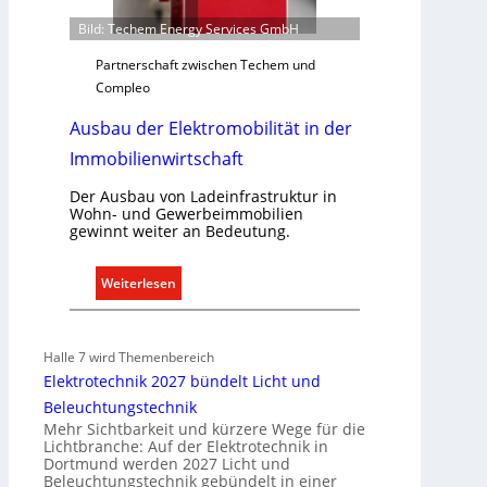
f
Bild: Techem Energy Services GmbH
s
g
Partnerschaft zwischen Techem und
e
Compleo
r
Ausbau der Elektromobilität in der
e
c
Immobilienwirtschaft
h
t
Der Ausbau von Ladeinfrastruktur in
Wohn- und Gewerbeimmobilien
e
gewinnt weiter an Bedeutung.
r
f
:
Weiterlesen
a
A
s
u
s
s
e
Halle 7 wird Themenbereich
b
n
Elektrotechnik 2027 bündelt Licht und
a
u
Beleuchtungstechnik
u
n
Mehr Sichtbarkeit und kürzere Wege für die
d
Lichtbranche: Auf der Elektrotechnik in
d
Dortmund werden 2027 Licht und
e
r
Beleuchtungstechnik gebündelt in einer