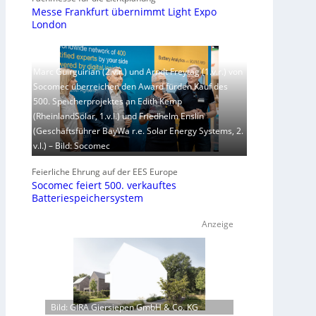
Messe Frankfurt übernimmt Light Expo
London
Marc Guirguirian (2.v.r.) und Arndt Freytag (1.v.r.) von
Socomec überreichen den Award fürden Kauf des
500. Speicherprojektes an Edith Kemp
(RheinlandSolar, 1.v.l.) und Friedhelm Enslin
(Geschäftsführer BayWa r.e. Solar Energy Systems, 2.
v.l.) – Bild: Socomec
Feierliche Ehrung auf der EES Europe
Socomec feiert 500. verkauftes
Batteriespeichersystem
Anzeige
Bild: GIRA Giersiepen GmbH & Co. KG