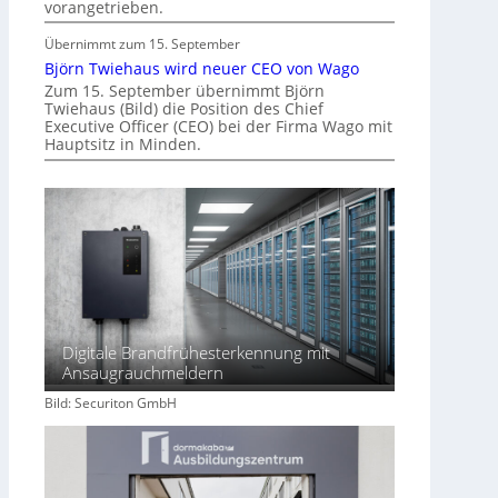
vorangetrieben.
I
m
Übernimmt zum 15. September
m
Björn Twiehaus wird neuer CEO von Wago
o
Zum 15. September übernimmt Björn
Twiehaus (Bild) die Position des Chief
b
Executive Officer (CEO) bei der Firma Wago mit
i
Hauptsitz in Minden.
l
i
e
n
w
i
r
t
s
Digitale Brandfrühesterkennung mit
c
Ansaugrauchmeldern
h
Bild: Securiton GmbH
a
f
t