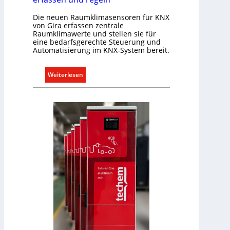
l
e
Die neuen Raumklimasensoren für KNX
U
von Gira erfassen zentrale
Raumklimawerte und stellen sie für
n
eine bedarfsgerechte Steuerung und
t
Automatisierung im KNX-System bereit.
e
r
:
Weiterlesen
g
R
r
a
ü
u
n
m
d
k
e
l
i
m
a
b
e
d
a
r