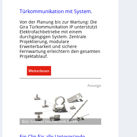
Türkommunikation mit System.
Von der Planung bis zur Wartung: Die
Gira Türkommunikation IP unterstützt
Elektrofachbetriebe mit einem
durchgängigen System. Zentrale
Projektierung, modulare
Erweiterbarkeit und sichere
Fernwartung erleichtern den gesamten
Projektablauf.
:
Weiterlesen
T
ü
Anzeige
r
k
o
m
m
Bild: Schnabl Stecktechnik GmbH
u
n
i
Ein Clip für alle Untergründe