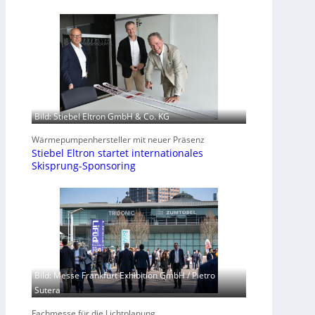
Bild: Stiebel Eltron GmbH & Co. KG
Wärmepumpenhersteller mit neuer Präsenz
Stiebel Eltron startet internationales
Skisprung-Sponsoring
Bild: Messe Frankfurt Exhibition GmbH / Pietro
Sutera
Fachmesse für die Lichtplanung