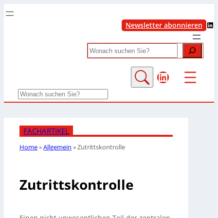
LinkedIn
Newsletter abonnieren
Search
LinkedIn
Search
FACHARTIKEL
Home
»
Allgemein
»
Zutrittskontrolle
Zutrittskontrolle
Einen nicht unwesentlichen Teil der zentralen