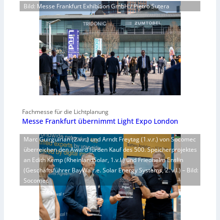
Bild: Messe Frankfurt Exhibition GmbH / Pietro Sutera
Fachmesse für die Lichtplanung
Messe Frankfurt übernimmt Light Expo London
Marc Guirguirian (2.v.r.) und Arndt Freytag (1.v.r.) von Socomec
überreichen den Award fürden Kauf des 500. Speicherprojektes
an Edith Kemp (RheinlandSolar, 1.v.l.) und Friedhelm Enslin
(Geschäftsführer BayWa r.e. Solar Energy Systems, 2. v.l.) – Bild:
Socomec