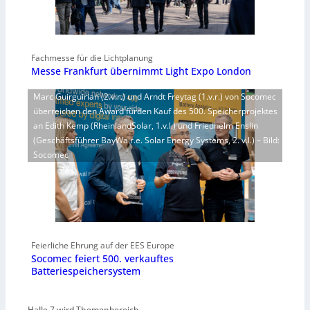
Fachmesse für die Lichtplanung
Messe Frankfurt übernimmt Light Expo London
Marc Guirguirian (2.v.r.) und Arndt Freytag (1.v.r.) von Socomec
überreichen den Award fürden Kauf des 500. Speicherprojektes
an Edith Kemp (RheinlandSolar, 1.v.l.) und Friedhelm Enslin
(Geschäftsführer BayWa r.e. Solar Energy Systems, 2. v.l.) – Bild:
Socomec
Feierliche Ehrung auf der EES Europe
Socomec feiert 500. verkauftes
Batteriespeichersystem
Halle 7 wird Themenbereich