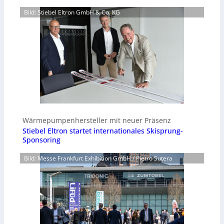
Bild: Stiebel Eltron GmbH & Co. KG
Wärmepumpenhersteller mit neuer Präsenz
Stiebel Eltron startet internationales Skisprung-
Sponsoring
Bild: Messe Frankfurt Exhibition GmbH / Pietro Sutera