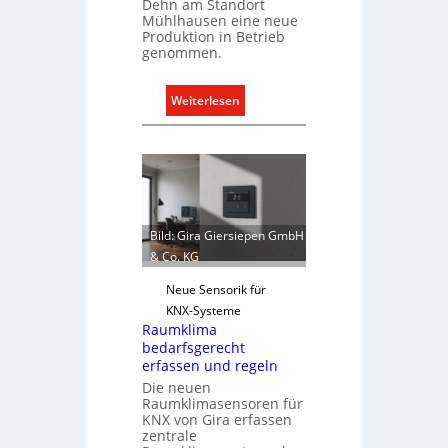
Dehn am Standort
i
Mühlhausen eine neue
o
Produktion in Betrieb
n
genommen.
m
i
:
Weiterlesen
t
D
S
e
y
h
s
n
t
e
e
r
Bild: Gira Giersiepen GmbH
m
w
& Co. KG
.
e
i
Neue Sensorik für
t
KNX-Systeme
Raumklima
e
bedarfsgerecht
r
erfassen und regeln
t
Die neuen
K
Raumklimasensoren für
a
KNX von Gira erfassen
zentrale
p