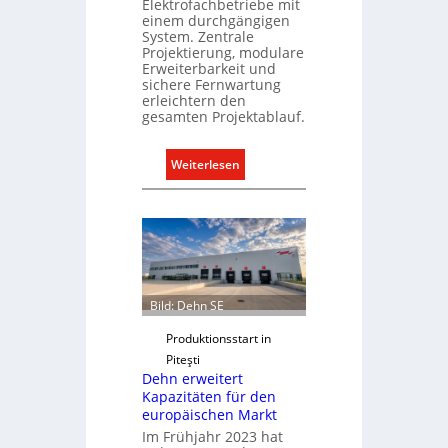
Elektrofachbetriebe mit
e
einem durchgängigen
U
System. Zentrale
n
Projektierung, modulare
Erweiterbarkeit und
t
sichere Fernwartung
e
erleichtern den
r
gesamten Projektablauf.
g
r
:
Weiterlesen
ü
T
n
ü
d
r
e
k
o
m
Bild: Dehn SE
m
u
Produktionsstart in
n
Piteşti
i
Dehn erweitert
k
Kapazitäten für den
europäischen Markt
a
Im Frühjahr 2023 hat
t