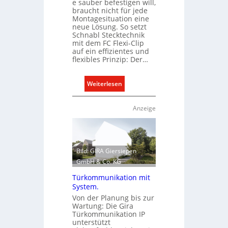
e sauber befestigen will,
braucht nicht für jede
Montagesituation eine
neue Lösung. So setzt
Schnabl Stecktechnik
mit dem FC Flexi-Clip
auf ein effizientes und
flexibles Prinzip: Der…
:
Weiterlesen
E
i
Anzeige
n
C
l
i
Bild: GIRA Giersiepen
p
GmbH & Co. KG
f
Türkommunikation mit
ü
System.
r
Von der Planung bis zur
a
Wartung: Die Gira
l
Türkommunikation IP
unterstützt
l