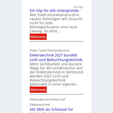
g
ü
E
Anzeige
e
r
l
Ein Clip für alle Untergründe
k
l
Wer Elektroinstallationsrohre
e
o
sauber befestigen will, braucht
n
k
nicht für jede
m
t
Montagesituation eine neue
m
Lösung. So setzt…
r
u
:
o
Weiterlesen
n
E
m
i
i
k
o
Halle 7 wird Themenbereich
n
a
b
Elektrotechnik 2027 bündelt
C
t
i
Licht und Beleuchtungstechnik
l
i
l
Mehr Sichtbarkeit und kürzere
i
o
Wege für die Lichtbranche: Auf
i
p
n
der Elektrotechnik in Dortmund
t
f
m
werden 2027 Licht und
ä
Beleuchtungstechnik
ü
i
gebündelt in einer eigenen…
t
r
t
a
i
:
Weiterlesen
S
l
E
y
n
l
Gebäudeautomation und
l
s
d
e
e
t
Elektrotechnik
e
U
k
VDI 3805 als Schlüssel für
e
r