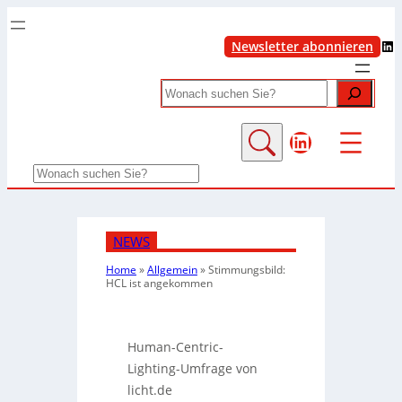
LinkedIn
Newsletter abonnieren
Search
LinkedIn
Search
NEWS
Home
»
Allgemein
»
Stimmungsbild:
HCL ist angekommen
Human-Centric-
Lighting-Umfrage von
licht.de