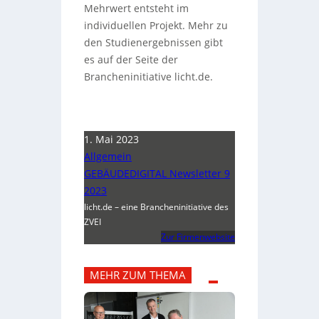
Mehrwert entsteht im
individuellen Projekt. Mehr zu
den Studienergebnissen gibt
es auf der Seite der
Brancheninitiative licht.de.
1. Mai 2023
Allgemein
GEBÄUDEDIGITAL Newsletter 9
2023
licht.de – eine Brancheninitiative des
ZVEI
Zur Firmenwebsite
MEHR ZUM THEMA