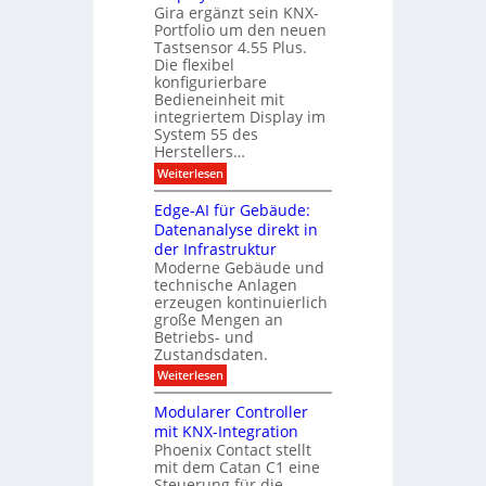
m
Gira ergänzt sein KNX-
e
e
i
Portfolio um den neuen
i
s
t
t
Tastsensor 4.55 Plus.
A
s
Die flexibel
A
e
u
konfigurierbare
n
x
Bedieneinheit mit
s
p
s
integriertem Display im
o
b
a
System 55 des
M
i
u
Herstellers…
ü
l
n
g
:
Weiterlesen
c
d
r
S
h
m
u
Edge-AI für Gebäude:
a
e
a
n
n
Datenanalyse direkt in
u
r
2
g
der Infrastruktur
t
c
0
e
s
Moderne Gebäude und
h
2
r
technische Anlagen
z
6
m
T
erzeugen kontinuierlich
g
e
a
e
e
große Mengen an
s
n
l
h
Betriebs- und
t
t
t
Zustandsdaten.
d
s
e
r
e
e
:
Weiterlesen
r
n
u
E
f
r
s
d
o
m
Modularer Controller
n
o
g
l
mit KNX-Integration
r
e
g
m
Phoenix Contact stellt
-
r
i
mit dem Catan C1 eine
A
e
t
I
Steuerung für die
i