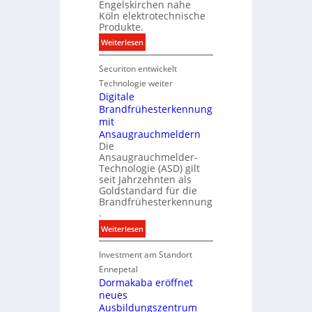
t
Engelskirchen nahe
e
Köln elektrotechnische
e
r
Produkte.
n
g
:
Weiterlesen
y
N
w
Securiton entwickelt
e
i
u
Technologie weiter
r
e
Digitale
d
Brandfrühesterkennung
r
z
mit
I
u
Ansaugrauchmeldern
n
r
Die
v
Ansaugrauchmelder-
e
e
Technologie (ASD) gilt
i
s
seit Jahrzehnten als
g
t
Goldstandard für die
e
Brandfrühesterkennung
i
n
.
t
e
i
:
Weiterlesen
n
o
D
M
n
Investment am Standort
i
a
s
g
Ennepetal
r
p
i
Dormakaba eröffnet
k
a
neues
t
e
r
Ausbildungszentrum
a