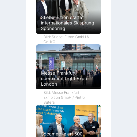
Stiebel Eltron startet
internationales Skisprung-
Sponsoring
Bild: Stiebel Eltron GmbH &
Co. KG
Messe Frankfurt
übernimmt Light Expo
London
Bild: Messe Frankfurt
Exhibition GmbH / Pietro
Sutera
Socomec feiert 500.