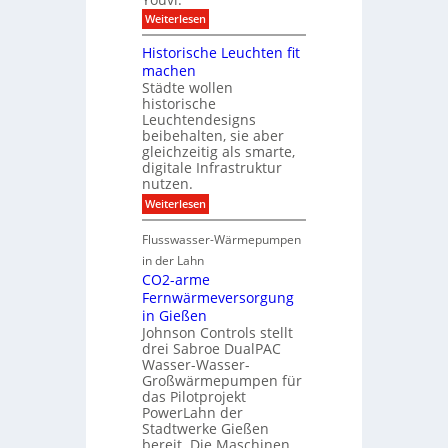
N
f
e
X
:
Weiterlesen
ü
r
-
V
r
I
I
i
S
Historische Leuchten fit
n
n
s
o
f
machen
t
u
n
r
e
Städte wollen
a
n
a
g
historische
l
e
s
r
i
n
Leuchtendesigns
t
a
s
s
beibehalten, sie aber
r
t
i
c
u
gleichzeitig als smarte,
i
e
h
k
digitale Infrastruktur
o
r
u
t
nutzen.
n
u
t
u
n
z
:
Weiterlesen
r
g
H
u
i
Flusswasser-Wärmepumpen
n
s
d
t
in der Lahn
P
o
CO2-arme
r
r
Fernwärmeversorgung
o
i
j
in Gießen
s
e
c
Johnson Controls stellt
k
h
drei Sabroe DualPAC
t
e
Wasser-Wasser-
k
L
Großwärmepumpen für
o
e
das Pilotprojekt
n
u
f
PowerLahn der
c
i
Stadtwerke Gießen
h
g
t
bereit. Die Maschinen