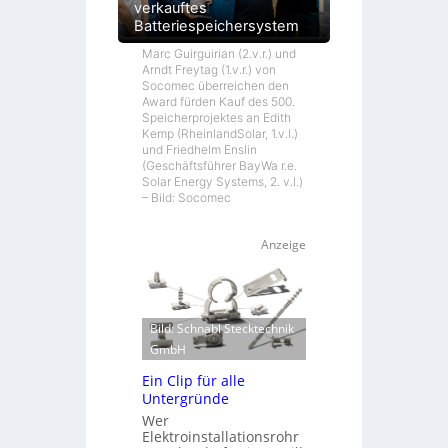
verkauftes
Batteriespeichersystem
Marc Guirguirian (2.v.r.) und
Arndt Freytag (1.v.r.) von
Socomec überreichen den
Award fürden Kauf des 500.
Speicherprojektes an Edith
Kemp (RheinlandSolar, 1.v.l.)
und Friedhelm Enslin
(Geschäftsführer BayWa r.e.
Solar Energy Systems, 2. v.l.)
– Bild: Socomec
Anzeige
Bild: Schnabl Stecktechnik
GmbH
Ein Clip für alle
Untergründe
Wer
Elektroinstallationsrohr