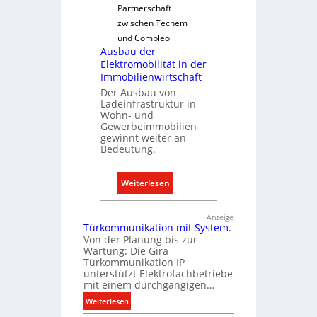
s
Partnerschaft
s
c
zwischen Techem
g
h
und Compleo
e
e
Ausbau der
r
n
Elektromobilität in der
e
M
Immobilienwirtschaft
c
a
Der Ausbau von
h
Ladeinfrastruktur in
r
Wohn- und
t
k
Gewerbeimmobilien
e
t
gewinnt weiter an
r
Bedeutung.
f
a
:
Weiterlesen
s
A
s
u
Anzeige
e
Türkommunikation mit System.
s
n
Von der Planung bis zur
b
Wartung: Die Gira
u
a
Türkommunikation IP
n
u
unterstützt Elektrofachbetriebe
d
mit einem durchgängigen…
d
r
:
e
Weiterlesen
e
T
r