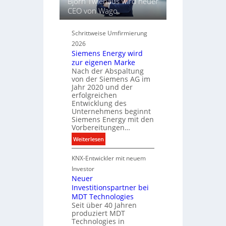
Björn Twiehaus wird neuer
h
s
CEO von Wago
t
e
u
l
Schrittweise Umfirmierung
n
f
2026
d
ü
Siemens Energy wird
B
r
zur eigenen Marke
e
d
Nach der Abspaltung
l
i
von der Siemens AG im
e
g
Jahr 2020 und der
u
i
erfolgreichen
c
Entwicklung des
t
Unternehmens beginnt
h
a
Siemens Energy mit den
t
l
Vorbereitungen…
u
e
:
Weiterlesen
n
P
S
g
r
KNX-Entwickler mit neuem
i
s
o
e
t
Investor
d
m
Neuer
e
u
Investitionspartner bei
e
c
k
MDT Technologies
n
h
t
Seit über 40 Jahren
s
n
d
produziert MDT
E
i
a
Technologies in
n
k