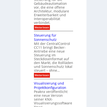
D
f
c
Gebäudeautomation
i
ü
h
vor, die eine offene
s
r
z
Architektur, modulare
p
G
u
l
Erweiterbarkeit und
e
E
a
Interoperabilität
b
n
y
verbindet.
ä
d
u
e
:
Weiterlesen
d
M
e
o
Steuerung für
:
d
D
Sonnenschutz
u
a
Mit der CentralControl
l
t
CC11 bringt Becker-
a
e
r
Antriebe eine neue
n
e
Steuerung im
a
r
Steckdosenformat auf
n
C
a
den Markt, die Rollläden
o
l
und Sonnenschutz lokal
n
y
steuert – ohne…
t
s
r
:
Weiterlesen
e
o
S
d
l
t
i
Visualisierung und
l
e
r
Projektkonfiguration
e
u
e
r
Peaknx veröffentlicht
e
k
m
eine neue Version
r
t
i
u
seiner KNX-
i
t
n
n
Visualisierungssoftware
K
g
d
Youvi.