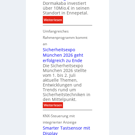
Dormakaba investiert
t
l
über 10Mio.€ in seinen
n
e
Standort in Ennepetal.
e
B
:
Weiterlesen
r
r
D
b
a
Umfangreiches
o
e
n
r
Rahmenprogramm kommt
i
d
m
M
an
f
a
Sicherheitsexpo
D
r
k
München 2026 geht
T
ü
a
erfolgreich zu Ende
T
h
Die Sicherheitsexpo
b
e
e
München 2026 stellte
a
c
s
vom 1. bis 2. Juli
e
h
t
aktuelle Themen,
r
n
e
Entwicklungen und
ö
Trends rund um
o
r
Sicherheitstechniken in
f
l
k
den Mittelpunkt.
f
o
e
:
Weiterlesen
n
g
n
S
e
i
n
i
KNX-Steuerung mit
t
c
e
u
h
integrierter Anzeige
n
s
n
e
Smarter Tastsensor mit
e
g
r
Display
u
h