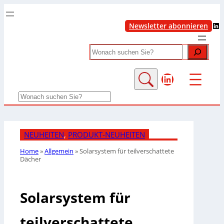
LinkedIn
Newsletter abonnieren
Search
LinkedIn
Search
NEUHEITEN
, 
PRODUKT-NEUHEITEN
Home
»
Allgemein
»
Solarsystem für teilverschattete
Dächer
Solarsystem für
teilverschattete