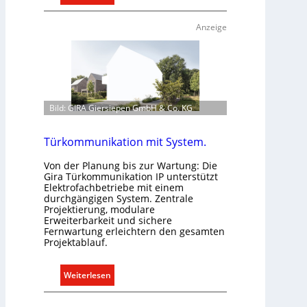
E
e
i
c
Anzeige
n
h
C
t
l
e
i
r
p
f
Bild: GIRA Giersiepen GmbH & Co. KG
f
a
ü
s
r
Türkommunikation mit System.
s
a
e
Von der Planung bis zur Wartung: Die
l
n
Gira Türkommunikation IP unterstützt
l
u
Elektrofachbetriebe mit einem
e
durchgängigen System. Zentrale
n
Projektierung, modulare
U
d
Erweiterbarkeit und sichere
n
r
Fernwartung erleichtern den gesamten
t
e
Projektablauf.
e
g
r
e
:
Weiterlesen
g
l
T
r
n
ü