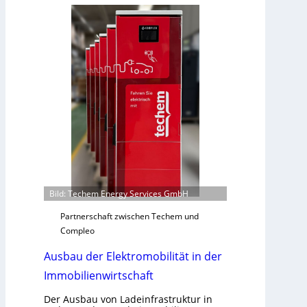
ü
r
n
k
d
o
e
m
m
u
n
i
k
a
t
i
o
Bild: Techem Energy Services GmbH
n
m
Partnerschaft zwischen Techem und
i
Compleo
t
Ausbau der Elektromobilität in der
S
y
Immobilienwirtschaft
s
t
Der Ausbau von Ladeinfrastruktur in