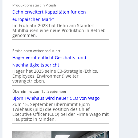
Produktionsstart in Piteşti
b
Dehn erweitert Kapazitäten für den
i
l
europäischen Markt
Im Frühjahr 2023 hat Dehn am Standort
i
Mühlhausen eine neue Produktion in Betrieb
t
genommen.
ä
t
Emissionen weiter reduziert
i
Hager veröffentlicht Geschäfts- und
n
d
Nachhaltigkeitsbericht
e
Hager hat 2025 seine E3-Strategie (Ethics,
Employees, Environment) weiter
r
vorangetrieben.
I
m
Übernimmt zum 15. September
m
Björn Twiehaus wird neuer CEO von Wago
o
Zum 15. September übernimmt Björn
Twiehaus (Bild) die Position des Chief
b
Executive Officer (CEO) bei der Firma Wago mit
i
Hauptsitz in Minden.
l
i
e