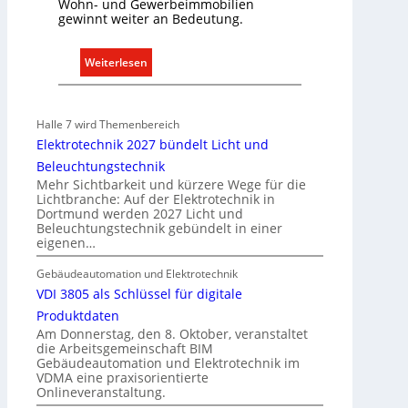
Wohn- und Gewerbeimmobilien
e
gewinnt weiter an Bedeutung.
m
.
:
Weiterlesen
A
u
s
Halle 7 wird Themenbereich
b
Elektrotechnik 2027 bündelt Licht und
a
Beleuchtungstechnik
u
Mehr Sichtbarkeit und kürzere Wege für die
d
Lichtbranche: Auf der Elektrotechnik in
Dortmund werden 2027 Licht und
e
Beleuchtungstechnik gebündelt in einer
r
eigenen…
E
l
Gebäudeautomation und Elektrotechnik
e
VDI 3805 als Schlüssel für digitale
k
Produktdaten
t
Am Donnerstag, den 8. Oktober, veranstaltet
die Arbeitsgemeinschaft BIM
r
Gebäudeautomation und Elektrotechnik im
o
VDMA eine praxisorientierte
m
Onlineveranstaltung.
o