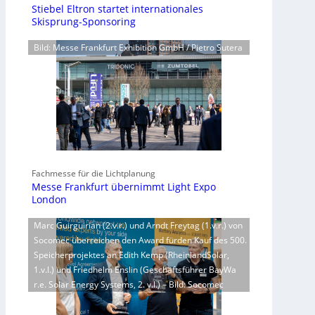
Stiebel Eltron startet internationales
Skisprung-Sponsoring
Bild: Messe Frankfurt Exhibition GmbH / Pietro Sutera
Fachmesse für die Lichtplanung
Messe Frankfurt übernimmt Light Expo
London
Marc Guirguirian (2.v.r.) und Arndt Freytag (1.v.r.) von
Socomec überreichen den Award fürden Kauf des 500.
Speicherprojektes an Edith Kemp (RheinlandSolar,
1.v.l.) und Friedhelm Enslin (Geschäftsführer BayWa
r.e. Solar Energy Systems, 2. v.l.) – Bild: Socomec