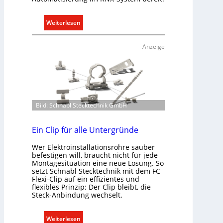
:
Weiterlesen
R
a
Anzeige
u
m
k
l
i
Bild: Schnabl Stecktechnik GmbH
m
a
b
Ein Clip für alle Untergründe
e
Wer Elektroinstallationsrohre sauber
d
befestigen will, braucht nicht für jede
a
Montagesituation eine neue Lösung. So
r
setzt Schnabl Stecktechnik mit dem FC
Flexi-Clip auf ein effizientes und
f
flexibles Prinzip: Der Clip bleibt, die
s
Steck-Anbindung wechselt.
g
e
:
Weiterlesen
r