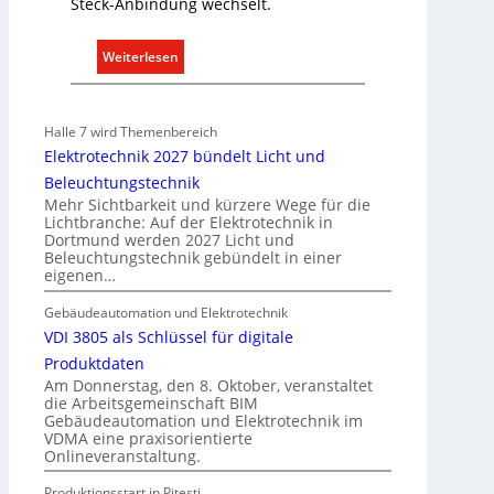
i
Steck-Anbindung wechselt.
m
l
i
i
:
Weiterlesen
t
e
E
S
n
i
y
w
n
s
Halle 7 wird Themenbereich
i
C
t
Elektrotechnik 2027 bündelt Licht und
r
l
e
Beleuchtungstechnik
t
i
m
Mehr Sichtbarkeit und kürzere Wege für die
s
p
Lichtbranche: Auf der Elektrotechnik in
.
c
Dortmund werden 2027 Licht und
f
Beleuchtungstechnik gebündelt in einer
h
ü
eigenen…
a
r
f
a
Gebäudeautomation und Elektrotechnik
t
l
VDI 3805 als Schlüssel für digitale
l
Produktdaten
e
Am Donnerstag, den 8. Oktober, veranstaltet
die Arbeitsgemeinschaft BIM
U
Gebäudeautomation und Elektrotechnik im
n
VDMA eine praxisorientierte
t
Onlineveranstaltung.
e
Produktionsstart in Piteşti