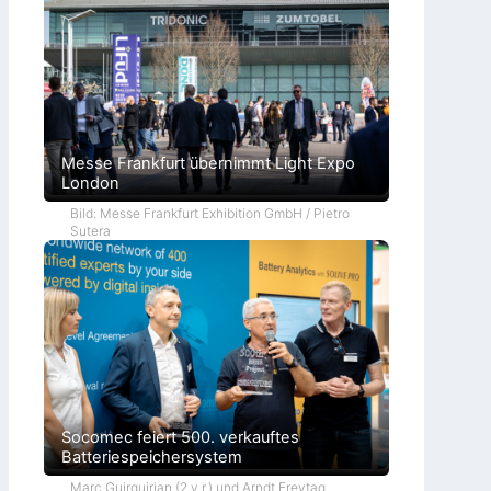
Messe Frankfurt übernimmt Light Expo
London
Bild: Messe Frankfurt Exhibition GmbH / Pietro
Sutera
Socomec feiert 500. verkauftes
Batteriespeichersystem
Marc Guirguirian (2.v.r.) und Arndt Freytag