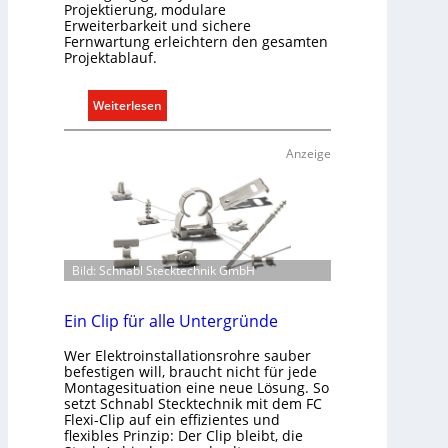
Projektierung, modulare
r
Erweiterbarkeit und sichere
o
Fernwartung erleichtern den gesamten
m
Projektablauf.
o
b
:
Weiterlesen
i
T
l
ü
Anzeige
i
r
t
k
ä
o
t
m
i
m
n
Bild: Schnabl Stecktechnik GmbH
u
d
n
e
i
Ein Clip für alle Untergründe
r
k
I
Wer Elektroinstallationsrohre sauber
a
m
befestigen will, braucht nicht für jede
t
Montagesituation eine neue Lösung. So
m
i
setzt Schnabl Stecktechnik mit dem FC
o
Flexi-Clip auf ein effizientes und
o
b
flexibles Prinzip: Der Clip bleibt, die
n