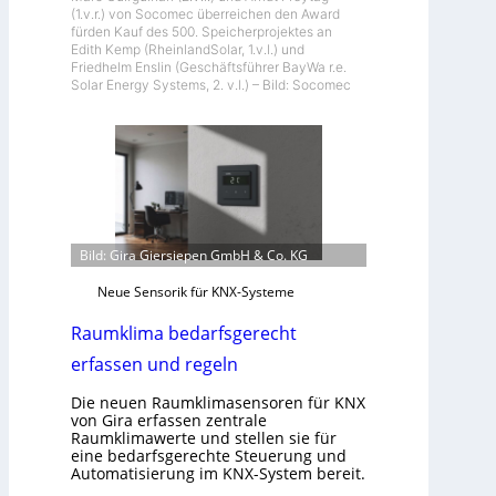
(1.v.r.) von Socomec überreichen den Award
fürden Kauf des 500. Speicherprojektes an
Edith Kemp (RheinlandSolar, 1.v.l.) und
Friedhelm Enslin (Geschäftsführer BayWa r.e.
Solar Energy Systems, 2. v.l.) – Bild: Socomec
Bild: Gira Giersiepen GmbH & Co. KG
Neue Sensorik für KNX-Systeme
Raumklima bedarfsgerecht
erfassen und regeln
Die neuen Raumklimasensoren für KNX
von Gira erfassen zentrale
Raumklimawerte und stellen sie für
eine bedarfsgerechte Steuerung und
Automatisierung im KNX-System bereit.