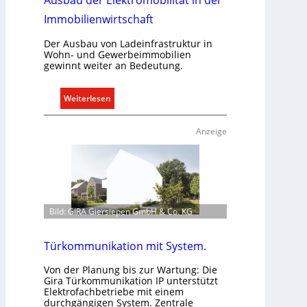
Ausbau der Elektromobilität in der
c
Immobilienwirtschaft
h
t
Der Ausbau von Ladeinfrastruktur in
Wohn- und Gewerbeimmobilien
e
gewinnt weiter an Bedeutung.
r
f
:
Weiterlesen
a
A
s
u
s
Anzeige
s
e
b
n
a
u
u
n
d
d
Bild: GIRA Giersiepen GmbH & Co. KG
e
r
r
e
E
g
Türkommunikation mit System.
l
e
Von der Planung bis zur Wartung: Die
e
l
Gira Türkommunikation IP unterstützt
k
n
Elektrofachbetriebe mit einem
t
durchgängigen System. Zentrale