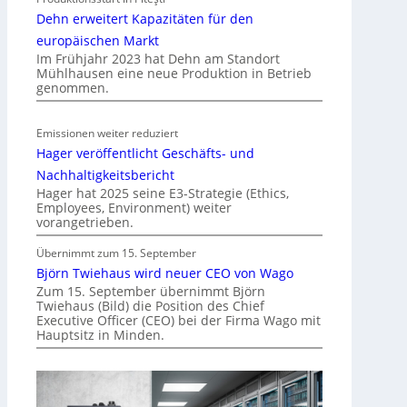
r
Dehn erweitert Kapazitäten für den
g
r
europäischen Markt
Im Frühjahr 2023 hat Dehn am Standort
ü
Mühlhausen eine neue Produktion in Betrieb
n
genommen.
d
e
Emissionen weiter reduziert
Hager veröffentlicht Geschäfts- und
Nachhaltigkeitsbericht
Hager hat 2025 seine E3-Strategie (Ethics,
Employees, Environment) weiter
vorangetrieben.
Übernimmt zum 15. September
Björn Twiehaus wird neuer CEO von Wago
Zum 15. September übernimmt Björn
Twiehaus (Bild) die Position des Chief
Executive Officer (CEO) bei der Firma Wago mit
Hauptsitz in Minden.