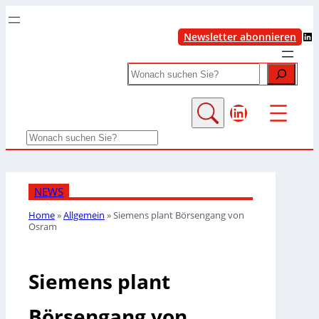
LinkedIn
Newsletter abonnieren
Search
LinkedIn
Search
NEWS
Home
»
Allgemein
»
Siemens plant Börsengang von
Osram
Siemens plant
Börsengang von