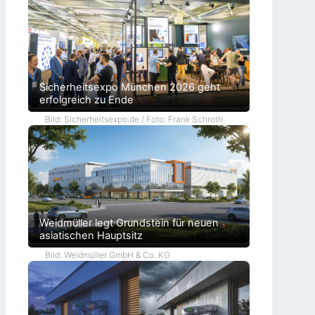
Sicherheitsexpo München 2026 geht
erfolgreich zu Ende
Bild: Sicherheitsexpo.de / Foto: Frank Schroth
Weidmüller legt Grundstein für neuen
asiatischen Hauptsitz
Bild: Weidmüller GmbH & Co. KG