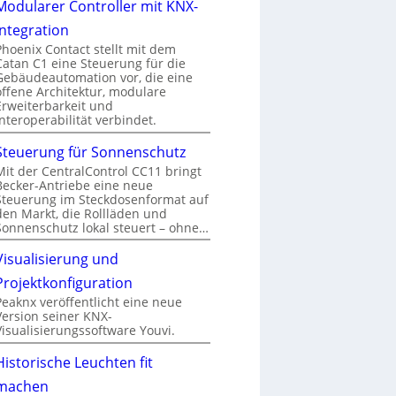
Modularer Controller mit KNX-
Integration
Phoenix Contact stellt mit dem
Catan C1 eine Steuerung für die
Gebäudeautomation vor, die eine
offene Architektur, modulare
Erweiterbarkeit und
Interoperabilität verbindet.
Steuerung für Sonnenschutz
Mit der CentralControl CC11 bringt
Becker-Antriebe eine neue
Steuerung im Steckdosenformat auf
den Markt, die Rollläden und
Sonnenschutz lokal steuert – ohne…
Visualisierung und
Projektkonfiguration
Peaknx veröffentlicht eine neue
Version seiner KNX-
Visualisierungssoftware Youvi.
Historische Leuchten fit
machen