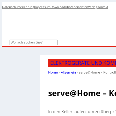
Datenschutzerklärung
Impressum
Download
Abo
Mediadaten
Verlag
Kontakt
Search
ELEKTROGERÄTE UND KOM
Home
»
Allgemein
»
serve@Home – Kontrolle 
serve@Home – Kon
In den Keller laufen, um zu überpr