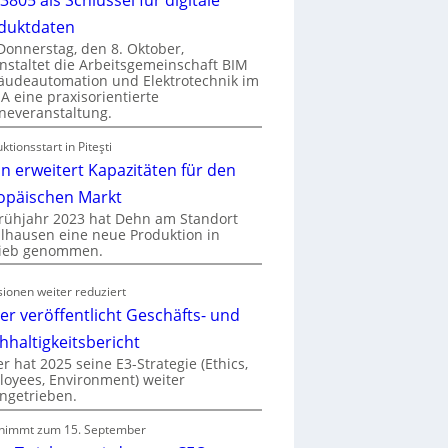
duktdaten
onnerstag, den 8. Oktober,
nstaltet die Arbeitsgemeinschaft BIM
udeautomation und Elektrotechnik im
 eine praxisorientierte
neveranstaltung.
ktionsstart in Piteşti
n erweitert Kapazitäten für den
opäischen Markt
rühjahr 2023 hat Dehn am Standort
hausen eine neue Produktion in
rieb genommen.
ionen weiter reduziert
er veröffentlicht Geschäfts- und
hhaltigkeitsbericht
r hat 2025 seine E3-Strategie (Ethics,
oyees, Environment) weiter
ngetrieben.
nimmt zum 15. September