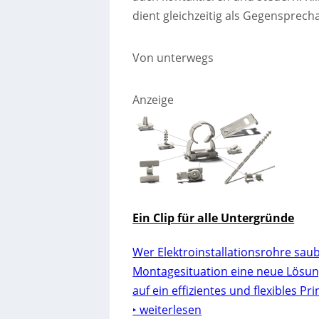
dient gleichzeitig als Gegensprech
Von unterwegs
Anzeige
Ein Clip für alle Untergründe
Wer Elektroinstallationsrohre saube
Montagesituation eine neue Lösung.
auf ein effizientes und flexibles Pr
‣ weiterlesen