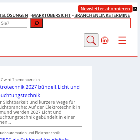
LinkedIn
Newsletter abonnieren
TS
LÖSUNGEN
MARKTÜBERSICHT
BRANCHENLINKS
TERMINE
LinkedIn
e 7 wird Themenbereich
ktrotechnik 2027 bündelt Licht und
euchtungstechnik
 Sichtbarkeit und kürzere Wege für
Lichtbranche: Auf der Elektrotechnik in
tmund werden 2027 Licht und
uchtungstechnik gebündelt in einer
enen…
udeautomation und Elektrotechnik
3805 als Schlüssel für digitale