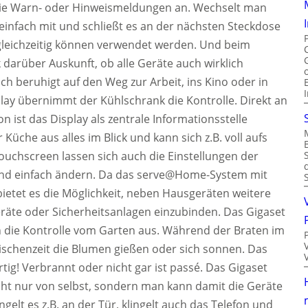
owie Warn- oder Hinweismeldungen an. Wechselt man
nfach mit und schließt es an der nächsten Steckdose
leichzeitig können verwendet werden. Und beim
k darüber Auskunft, ob alle Geräte auch wirklich
ch beruhigt auf den Weg zur Arbeit, ins Kino oder in
ay übernimmt der Kühlschrank die Kontrolle. Direkt an
n ist das Display als zentrale Informationsstelle
Küche aus alles im Blick und kann sich z.B. voll aufs
uchscreen lassen sich auch die Einstellungen der
und einfach ändern. Da das serve@Home-System mit
bietet es die Möglichkeit, neben Hausgeräten weitere
eräte oder Sicherheitsanlagen einzubinden. Das Gigaset
h die Kontrolle vom Garten aus. Während der Braten im
ischenzeit die Blumen gießen oder sich sonnen. Das
ertig! Verbrannt oder nicht gar ist passé. Das Gigaset
ht nur von selbst, sondern man kann damit die Geräte
gelt es z.B. an der Tür, klingelt auch das Telefon und