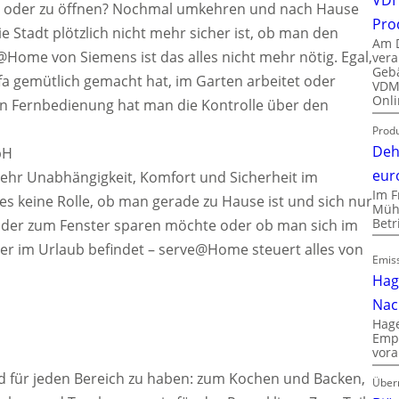
en oder zu öffnen? Nochmal umkehren und nach Hause
Pro
e Stadt plötzlich nicht mehr sicher ist, ob man den
Am D
@Home von Siemens ist das alles nicht mehr nötig. Egal,
vera
Gebä
a gemütlich gemacht hat, im Garten arbeitet oder
VDMA
Onli
ten Fernbedienung hat man die Kontrolle über den
Produ
Deh
bH
eur
mehr Unabhängigkeit, Komfort und Sicherheit im
Im F
 es keine Rolle, ob man gerade zu Hause ist und sich nur
Mühl
Bet
 oder zum Fenster sparen möchte oder ob man sich im
er im Urlaub befindet – serve@Home steuert alles von
Emiss
Hag
Nac
Hage
Empl
vora
d für jeden Bereich zu haben: zum Kochen und Backen,
Über