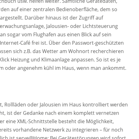
hbuch usw. helfen weiter. Sämtliche Gerätedaten,
en auf einer zentralen Bedienoberfläche, dem so
rgestellt. Darüber hinaus ist der Zugriff auf
wachungsanlage, Jalousien- oder Lichtsteuerung
an sogar vom Flughafen aus einen Blick auf sein
 Internet-Café frei ist. Über den Passwort-geschützten
sen sich z.B. das Wetter am Wohnort recherchieren
ick Heizung und Klimaanlage anpassen. So ist es je
arm oder angenehm kühl im Haus, wenn man ankommt.
, Rollläden oder Jalousien im Haus kontrolliert werden
ht, ist der Gedanke nach einem komplett vernetzen
er eine XML-Schnittstelle besteht die Möglichkeit,
eits vorhandene Netzwerk zu integrieren – für noch
lich ist serve@Home: Bei Gerätestörungen wird sofort