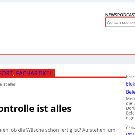
NEWS
PODCAS
Search
FORT
, 
FACHARTIKEL
Hall
Ele
ist alles
Bel
Mehr
die 
trolle ist alles
Dor
Bele
eig
Gebä
üfen, ob die Wäsche schon fertig ist? Aufstehen, um
VDI 