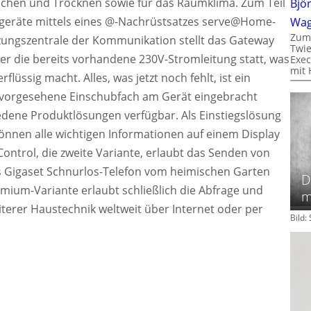
schen und Trocknen sowie für das Raumklima. Zum Teil
Bjö
eräte mittels eines @-Nachrüstsatzes serve@Home-
Wa
Zum
zungszentrale der Kommunikation stellt das Gateway
Twie
er die bereits vorhandene 230V-Stromleitung statt, was
Exec
mit 
lüssig macht. Alles, was jetzt noch fehlt, ist ein
r vorgesehene Einschubfach am Gerät eingebracht
edene Produktlösungen verfügbar. Als Einstiegslösung
können alle wichtigen Informationen auf einem Display
ntrol, die zweite Variante, erlaubt das Senden von
ls Gigaset Schnurlos-Telefon vom heimischen Garten
D
mium-Variante erlaubt schließlich die Abfrage und
m
erer Haustechnik weltweit über Internet oder per
Bild