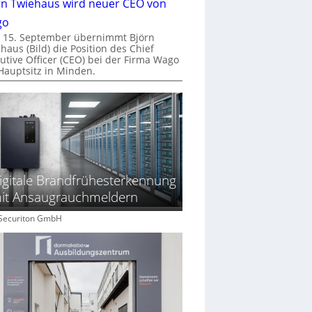
rn Twiehaus wird neuer CEO von
go
 15. September übernimmt Björn
haus (Bild) die Position des Chief
utive Officer (CEO) bei der Firma Wago
Hauptsitz in Minden.
igitale Brandfrühesterkennung
it Ansaugrauchmeldern
: Securiton GmbH