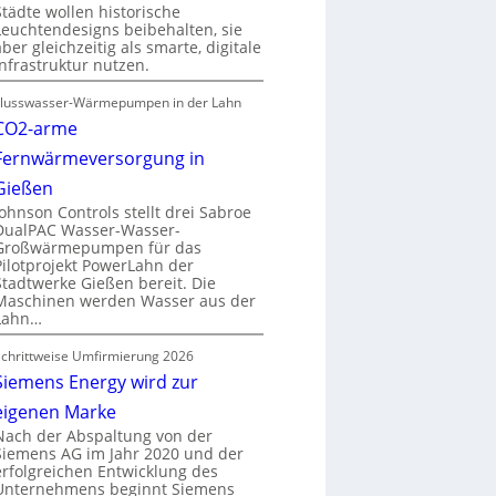
Städte wollen historische
Leuchtendesigns beibehalten, sie
aber gleichzeitig als smarte, digitale
Infrastruktur nutzen.
Flusswasser-Wärmepumpen in der Lahn
CO2-arme
Fernwärmeversorgung in
Gießen
Johnson Controls stellt drei Sabroe
DualPAC Wasser-Wasser-
Großwärmepumpen für das
Pilotprojekt PowerLahn der
Stadtwerke Gießen bereit. Die
Maschinen werden Wasser aus der
Lahn…
Schrittweise Umfirmierung 2026
Siemens Energy wird zur
eigenen Marke
Nach der Abspaltung von der
Siemens AG im Jahr 2020 und der
erfolgreichen Entwicklung des
Unternehmens beginnt Siemens