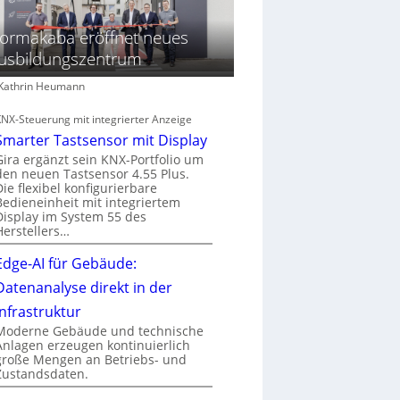
ormakaba eröffnet neues
usbildungszentrum
: Kathrin Heumann
KNX-Steuerung mit integrierter Anzeige
Smarter Tastsensor mit Display
Gira ergänzt sein KNX-Portfolio um
den neuen Tastsensor 4.55 Plus.
Die flexibel konfigurierbare
Bedieneinheit mit integriertem
Display im System 55 des
Herstellers…
Edge-AI für Gebäude:
Datenanalyse direkt in der
Infrastruktur
Moderne Gebäude und technische
Anlagen erzeugen kontinuierlich
große Mengen an Betriebs- und
Zustandsdaten.