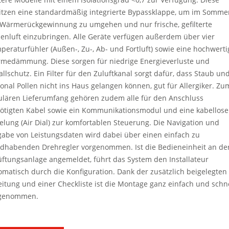
itzen eine standardmäßig integrierte Bypassklappe, um im Somme
 Wärmerückgewinnung zu umgehen und nur frische, gefilterte
enluft einzubringen. Alle Geräte verfügen außerdem über vier
peraturfühler (Außen-, Zu-, Ab- und Fortluft) sowie eine hochwerti
medämmung. Diese sorgen für niedrige Energieverluste und
allschutz. Ein Filter für den Zuluftkanal sorgt dafür, dass Staub un
ional Pollen nicht ins Haus gelangen können, gut für Allergiker. Zu
ulären Lieferumfang gehören zudem alle für den Anschluss
ötigten Kabel sowie ein Kommunikationsmodul und eine kabellose
elung (Air Dial) zur komfortablen Steuerung. Die Navigation und
gabe von Leistungsdaten wird dabei über einen einfach zu
dhabenden Drehregler vorgenommen. Ist die Bedieneinheit an de
üftungsanlage angemeldet, führt das System den Instal­lateur
omatisch durch die Konfiguration. Dank der zusätzlich beigelegten
eitung und einer Checkliste ist die Montage ganz einfach und schn
genommen.