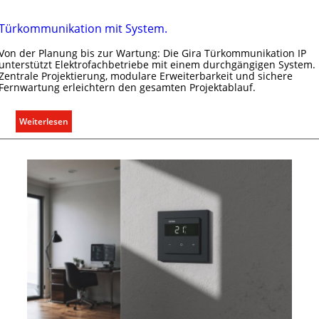
Türkommunikation mit System.
Von der Planung bis zur Wartung: Die Gira Türkommunikation IP
unterstützt Elektrofachbetriebe mit einem durchgängigen System.
Zentrale Projektierung, modulare Erweiterbarkeit und sichere
Fernwartung erleichtern den gesamten Projektablauf.
:
Weiterlesen
T
ü
r
k
o
m
m
u
n
i
k
a
t