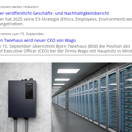
o
sionen weiter reduziert
b
er veröffentlicht Geschäfts- und Nachhaltigkeitsbericht
i
er hat 2025 seine E3-Strategie (Ethics, Employees, Environment) we
l
angetrieben.
i
t
rnimmt zum 15. September
ä
rn Twiehaus wird neuer CEO von Wago
t
 15. September übernimmt Björn Twiehaus (Bild) die Position des
ef Executive Officer (CEO) bei der Firma Wago mit Hauptsitz in Min
i
n
d
e
r
I
m
m
o
b
i
l
i