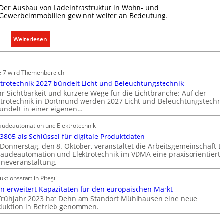
Der Ausbau von Ladeinfrastruktur in Wohn- und
Gewerbeimmobilien gewinnt weiter an Bedeutung.
:
Weiterlesen
A
u
s
e 7 wird Themenbereich
b
ktrotechnik 2027 bündelt Licht und Beleuchtungstechnik
a
r Sichtbarkeit und kürzere Wege für die Lichtbranche: Auf der
ktrotechnik in Dortmund werden 2027 Licht und Beleuchtungstechn
u
ündelt in einer eigenen…
d
e
udeautomation und Elektrotechnik
r
 3805 als Schlüssel für digitale Produktdaten
E
Donnerstag, den 8. Oktober, veranstaltet die Arbeitsgemeinschaft
l
äudeautomation und Elektrotechnik im VDMA eine praxisorientier
ineveranstaltung.
e
k
uktionsstart in Piteşti
t
n erweitert Kapazitäten für den europäischen Markt
r
Frühjahr 2023 hat Dehn am Standort Mühlhausen eine neue
o
duktion in Betrieb genommen.
m