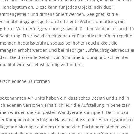
 Kanalsystem an. Diese kann für jedes Objekt individuell
ammengestellt und dimensioniert werden. Geeignet ist die
zerunabhängig geregelte und effiziente Wohnraumlüftung mit
egrierter Wärmerückgewinnung sowohl für den Neubau als auch fü
 Sanierung. Ein zusätzlich eingebauter Feuchtigkeitsfühler regelt d
tmengen bedarfsgeführt, sodass bei hoher Feuchtigkeit die
tmengen erhöht werden und bei niedriger Luftfeuchtigkeit reduzie
den. Die drohende Gefahr von Schimmelbildung und schlechter
tqualität wird so selbstständig verhindert.
erschiedliche Bauformen
 sogenannten Air Units haben ein klassisches Design und sind in
schiedenen Versionen erhältlich: Für die Aufstellung in beheizten
men wurden die kompakten Wandgeräte konzipiert. Der Einbau
ser Komponenten erfolgt in Hausanschluss- oder Heizungsräumen.
 liegende Montage auf dem unbeheizten Dachboden stehen zwei
tere Modelle mit einem Isolationsgrad <0,7 zur Verfügung. Diese