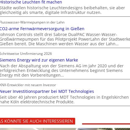
Historische Leuchten fit machen
Städte wollen historische Leuchtendesigns beibehalten, sie aber
gleichzeitig als smarte, digitale Infrastruktur nutzen.
Flusswasser-Wärmepumpen in der Lahn
CO2-arme Fernwärmeversorgung in Gießen
Johnson Controls stellt drei Sabroe DualPAC Wasser-Wasser-
Großwärmepumpen für das Pilotprojekt PowerLahn der Stadtwerk
Gießen bereit. Die Maschinen werden Wasser aus der Lahn…
Schrittweise Umfirmierung 2026
Siemens Energy wird zur eigenen Marke
Nach der Abspaltung von der Siemens AG im Jahr 2020 und der
erfolgreichen Entwicklung des Unternehmens beginnt Siemens
Energy mit den Vorbereitungen…
KNX-Entwickler mit neuem Investor
Neuer Investitionspartner bei MDT Technologies
Seit über 40 Jahren produziert MDT Technologies in Engelskirchen
nahe Köln elektrotechnische Produkte.
S KÖNNTE SIE AUCH INTERESSIEREN