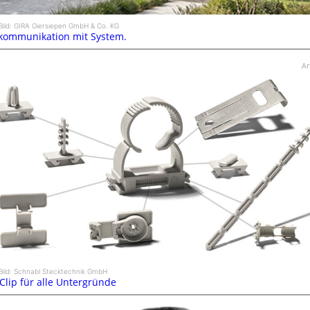
Bild: GIRA Giersiepen GmbH & Co. KG
kommunikation mit System.
An
Bild: Schnabl Stecktechnik GmbH
 Clip für alle Untergründe