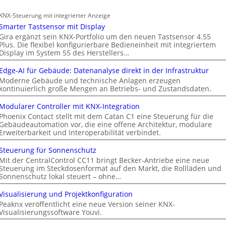
KNX-Steuerung mit integrierter Anzeige
Smarter Tastsensor mit Display
Gira ergänzt sein KNX-Portfolio um den neuen Tastsensor 4.55
Plus. Die flexibel konfigurierbare Bedieneinheit mit integriertem
Display im System 55 des Herstellers…
Edge-AI für Gebäude: Datenanalyse direkt in der Infrastruktur
Moderne Gebäude und technische Anlagen erzeugen
kontinuierlich große Mengen an Betriebs- und Zustandsdaten.
Modularer Controller mit KNX-Integration
Phoenix Contact stellt mit dem Catan C1 eine Steuerung für die
Gebäudeautomation vor, die eine offene Architektur, modulare
Erweiterbarkeit und Interoperabilität verbindet.
Steuerung für Sonnenschutz
Mit der CentralControl CC11 bringt Becker-Antriebe eine neue
Steuerung im Steckdosenformat auf den Markt, die Rollläden und
Sonnenschutz lokal steuert – ohne…
Visualisierung und Projektkonfiguration
Peaknx veröffentlicht eine neue Version seiner KNX-
Visualisierungssoftware Youvi.