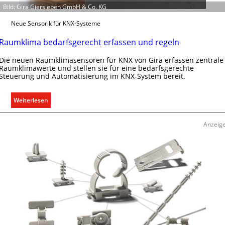
Bild: Gira Giersiepen GmbH & Co. KG
i
o
Neue Sensorik für KNX-Systeme
n
m
Raumklima bedarfsgerecht erfassen und regeln
i
Die neuen Raumklimasensoren für KNX von Gira erfassen zentrale
t
Raumklimawerte und stellen sie für eine bedarfsgerechte
S
Steuerung und Automatisierung im KNX-System bereit.
y
s
:
Weiterlesen
t
R
e
a
m
Anzeig
u
.
m
k
l
i
m
a
b
e