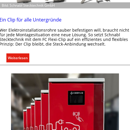
d
Bild: Schnabl Stecktechnik GmbH
a
r
f
Ein Clip für alle Untergründe
s
Wer Elektroinstallationsrohre sauber befestigen will, braucht nicht
g
für jede Montagesituation eine neue Lösung. So setzt Schnabl
e
Stecktechnik mit dem FC Flexi-Clip auf ein effizientes und flexibles
r
Prinzip: Der Clip bleibt, die Steck-Anbindung wechselt.
e
c
:
Weiterlesen
h
E
t
i
e
n
r
C
f
l
a
i
s
p
s
f
e
ü
n
r
u
a
n