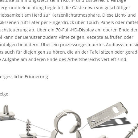
estufte Stimmungswechsel im Koch- und Essbereich: Farbige
tergrundbeleuchtung begleitet die Gäste etwa von geschäftiger
riebsamkeit am Herd zur Kerzenlichtatmosphäre. Diese Licht- und
ikszenen ruft Lafer per Fingerdruck über Touch-Panels oder mitte
achsteuerung ab. Über ein 70-Full-HD-Display am oberen Ende der
el kann der Benutzer zudem Filme zeigen, Rezepte aufrufen oder
üfolgen bebildern. Über ein prozessorgesteuertes Audiosystem s
ps auch für diejenigen zu hören, die an der Tafel sitzen oder gerad
e Aufgabe am anderen Ende des Arbeitsbereichs vertieft sind.
ergessliche Erinnerung
eige