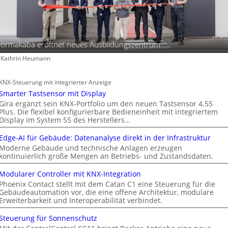
ormakaba eröffnet neues Ausbildungszentrum
: Kathrin Heumann
KNX-Steuerung mit integrierter Anzeige
Smarter Tastsensor mit Display
Gira ergänzt sein KNX-Portfolio um den neuen Tastsensor 4.55
Plus. Die flexibel konfigurierbare Bedieneinheit mit integriertem
Display im System 55 des Herstellers…
Edge-AI für Gebäude: Datenanalyse direkt in der Infrastruktur
Moderne Gebäude und technische Anlagen erzeugen
kontinuierlich große Mengen an Betriebs- und Zustandsdaten.
Modularer Controller mit KNX-Integration
Phoenix Contact stellt mit dem Catan C1 eine Steuerung für die
Gebäudeautomation vor, die eine offene Architektur, modulare
Erweiterbarkeit und Interoperabilität verbindet.
Steuerung für Sonnenschutz