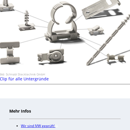
Bild: Schnabl Stecktechnik GmbH
 Clip für alle Untergründe
Mehr Infos
Wir sind IVW geprüft!