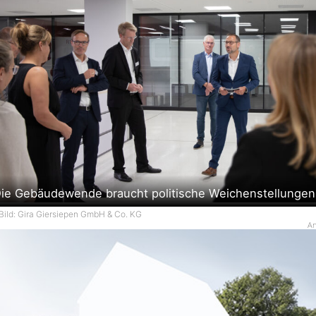
ie Gebäudewende braucht politische Weichenstellungen
Bild: Gira Giersiepen GmbH & Co. KG
An