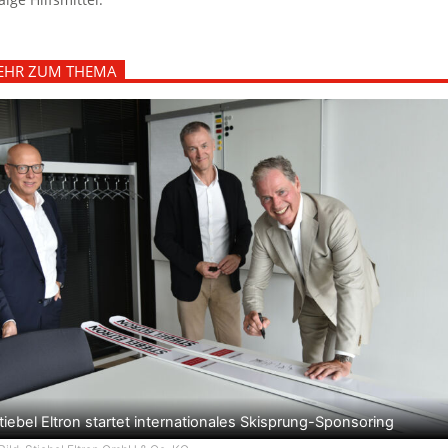
EHR ZUM THEMA
tiebel Eltron startet internationales Skisprung-Sponsoring