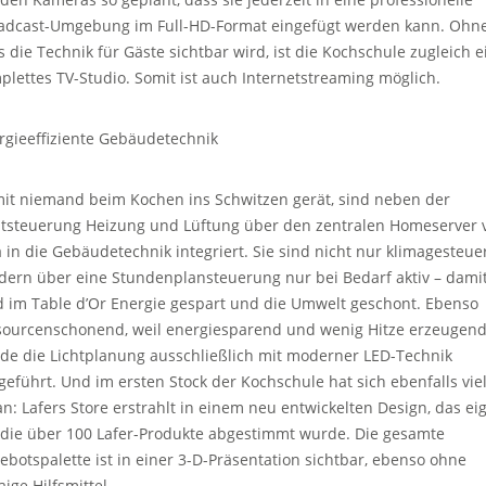
adcast-Umgebung im Full-HD-Format eingefügt werden kann. Ohn
s die Technik für Gäste sichtbar wird, ist die Kochschule zugleich e
plettes TV-Studio. Somit ist auch Internetstreaming möglich.
rgieeffiziente Gebäudetechnik
it niemand beim Kochen ins Schwitzen gerät, sind neben der
htsteuerung Heizung und Lüftung über den zentralen Homeserver 
a in die Gebäudetechnik integriert. Sie sind nicht nur klimagesteuer
dern über eine Stundenplansteuerung nur bei Bedarf aktiv – dami
d im Table d’Or Energie gespart und die Umwelt geschont. Ebenso
sourcenschonend, weil energiesparend und wenig Hitze erzeugend
de die Lichtplanung ausschließlich mit moderner LED-Technik
geführt. Und im ersten Stock der Kochschule hat sich ebenfalls vie
an: Lafers Store erstrahlt in einem neu entwickelten Design, das ei
 die über 100 Lafer-Produkte abgestimmt wurde. Die gesamte
ebotspalette ist in einer 3-D-Präsentation sichtbar, ebenso ohne
ige Hilfsmittel.