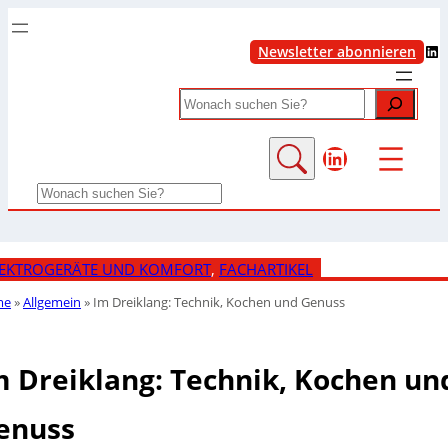
LinkedIn
Newsletter abonnieren
Search
LinkedIn
Search
LEKTROGERÄTE UND KOMFORT
, 
FACHARTIKEL
me
»
Allgemein
»
Im Dreiklang: Technik, Kochen und Genuss
m Dreiklang: Technik, Kochen un
enuss