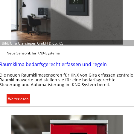
u
n
i
k
a
t
Bild: Gira Giersiepen GmbH & Co. KG
i
o
Neue Sensorik für KNX-Systeme
n
m
Raumklima bedarfsgerecht erfassen und regeln
i
Die neuen Raumklimasensoren für KNX von Gira erfassen zentrale
t
Raumklimawerte und stellen sie für eine bedarfsgerechte
S
Steuerung und Automatisierung im KNX-System bereit.
y
s
:
Weiterlesen
t
R
e
a
m
u
.
m
k