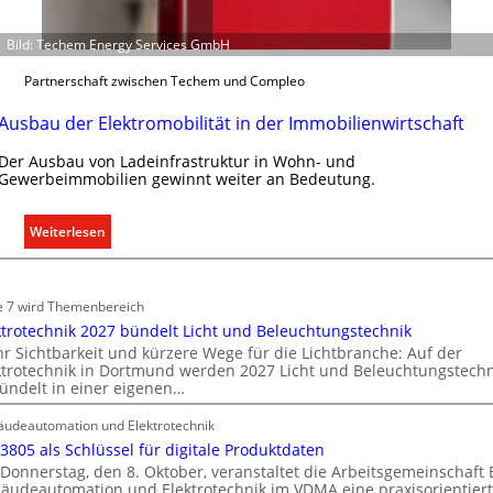
a
s
Bild: Techem Energy Services GmbH
s
e
Partnerschaft zwischen Techem und Compleo
n
u
Ausbau der Elektromobilität in der Immobilienwirtschaft
n
Der Ausbau von Ladeinfrastruktur in Wohn- und
d
Gewerbeimmobilien gewinnt weiter an Bedeutung.
r
e
:
g
Weiterlesen
A
e
u
l
s
n
e 7 wird Themenbereich
b
ktrotechnik 2027 bündelt Licht und Beleuchtungstechnik
a
r Sichtbarkeit und kürzere Wege für die Lichtbranche: Auf der
ktrotechnik in Dortmund werden 2027 Licht und Beleuchtungstechn
u
ündelt in einer eigenen…
d
e
udeautomation und Elektrotechnik
r
 3805 als Schlüssel für digitale Produktdaten
E
Donnerstag, den 8. Oktober, veranstaltet die Arbeitsgemeinschaft
l
äudeautomation und Elektrotechnik im VDMA eine praxisorientier