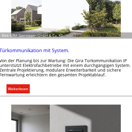
f
ü
r
a
l
Bild: GIRA Giersiepen GmbH & Co. KG
l
e
U
Türkommunikation mit System.
n
Von der Planung bis zur Wartung: Die Gira Türkommunikation IP
t
unterstützt Elektrofachbetriebe mit einem durchgängigen System.
e
Zentrale Projektierung, modulare Erweiterbarkeit und sichere
r
Fernwartung erleichtern den gesamten Projektablauf.
g
r
:
Weiterlesen
ü
T
n
ü
d
r
e
k
o
m
m