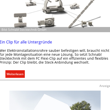
Bild: Schnabl Stecktechnik GmbH
Ein Clip für alle Untergründe
Wer Elektroinstallationsrohre sauber befestigen will, braucht nicht
für jede Montagesituation eine neue Lösung. So setzt Schnabl
Stecktechnik mit dem FC Flexi-Clip auf ein effizientes und flexibles
Prinzip: Der Clip bleibt, die Steck-Anbindung wechselt.
:
Weiterlesen
E
i
Anzeig
n
C
l
i
p