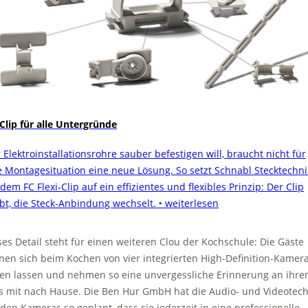
 Clip für alle Untergründe
 Elektroinstallationsrohre sauber befestigen will, braucht nicht für
e Montagesituation eine neue Lösung. So setzt Schnabl Stecktechni
dem FC Flexi-Clip auf ein effizientes und flexibles Prinzip: Der Clip
ibt, die Steck-Anbindung wechselt.
‣ weiterlesen
ses Detail steht für einen weiteren Clou der Kochschule: Die Gäste
nen sich beim Kochen von vier integrierten High-Definition-Kamer
men lassen und nehmen so eine unvergessliche Erinnerung an ihre
s mit nach Hause. Die Ben Hur GmbH hat die Audio- und Videotech
 den Kameras so geplant, dass sie jederzeit in eine professionelle