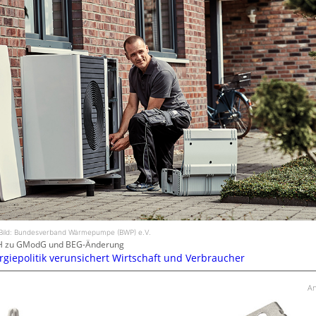
Bild: Bundesverband Wärmepumpe (BWP) e.V.
H zu GModG und BEG-Änderung
rgiepolitik verunsichert Wirtschaft und Verbraucher
An