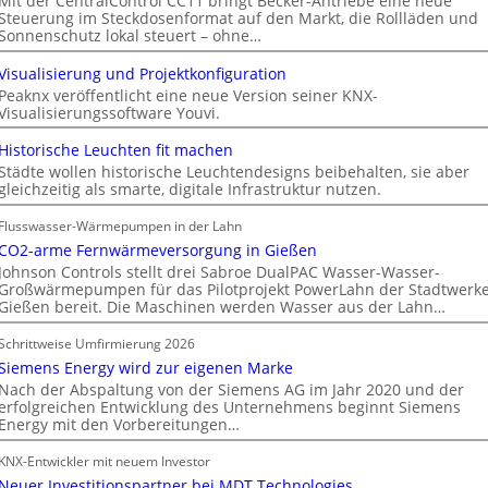
Mit der CentralControl CC11 bringt Becker-Antriebe eine neue
Steuerung im Steckdosenformat auf den Markt, die Rollläden und
Sonnenschutz lokal steuert – ohne…
Visualisierung und Projektkonfiguration
Peaknx veröffentlicht eine neue Version seiner KNX-
Visualisierungssoftware Youvi.
Historische Leuchten fit machen
Städte wollen historische Leuchtendesigns beibehalten, sie aber
gleichzeitig als smarte, digitale Infrastruktur nutzen.
Flusswasser-Wärmepumpen in der Lahn
CO2-arme Fernwärmeversorgung in Gießen
Johnson Controls stellt drei Sabroe DualPAC Wasser-Wasser-
Großwärmepumpen für das Pilotprojekt PowerLahn der Stadtwerk
Gießen bereit. Die Maschinen werden Wasser aus der Lahn…
Schrittweise Umfirmierung 2026
Siemens Energy wird zur eigenen Marke
Nach der Abspaltung von der Siemens AG im Jahr 2020 und der
erfolgreichen Entwicklung des Unternehmens beginnt Siemens
Energy mit den Vorbereitungen…
KNX-Entwickler mit neuem Investor
Neuer Investitionspartner bei MDT Technologies