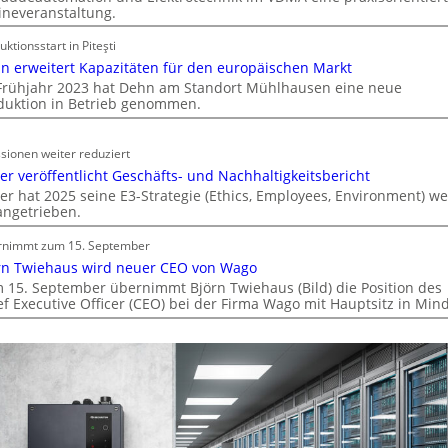
ineveranstaltung.
e
k
uktionsstart in Piteşti
t
n erweitert Kapazitäten für den europäischen Markt
r
Frühjahr 2023 hat Dehn am Standort Mühlhausen eine neue
o
duktion in Betrieb genommen.
m
o
sionen weiter reduziert
b
er veröffentlicht Geschäfts- und Nachhaltigkeitsbericht
i
er hat 2025 seine E3-Strategie (Ethics, Employees, Environment) we
l
angetrieben.
i
t
rnimmt zum 15. September
ä
rn Twiehaus wird neuer CEO von Wago
t
 15. September übernimmt Björn Twiehaus (Bild) die Position des
ef Executive Officer (CEO) bei der Firma Wago mit Hauptsitz in Min
i
n
d
e
r
I
m