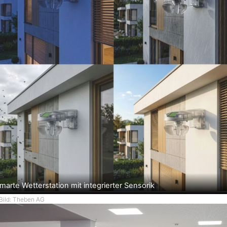
marte Wetterstation mit integrierter Sensorik
Bild: Theben AG