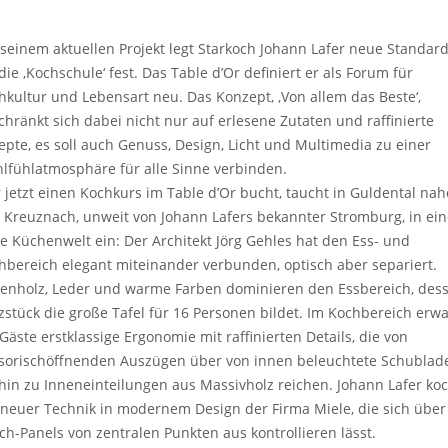
 seinem aktuellen Projekt legt Starkoch Johann Lafer neue Standar
die ‚Kochschule‘ fest. Das Table d’Or definiert er als Forum für
hkultur und Lebensart neu. Das Konzept, ‚Von allem das Beste‘,
chränkt sich dabei nicht nur auf erlesene Zutaten und raffinierte
epte, es soll auch Genuss, Design, Licht und Multimedia zu einer
lfühlatmosphäre für alle Sinne verbinden.
 jetzt einen Kochkurs im Table d’Or bucht, taucht in Guldental nah
 Kreuznach, unweit von Johann Lafers bekannter Stromburg, in ein
e Küchenwelt ein: Der Architekt Jörg Gehles hat den Ess- und
hbereich elegant miteinander verbunden, optisch aber separiert.
venholz, Leder und warme Farben dominieren den Essbereich, des
zstück die große Tafel für 16 Personen bildet. Im Kochbereich erwa
 Gäste erstklassige Ergonomie mit raffinierten Details, die von
sorischöffnenden Auszügen über von innen beleuchtete Schublad
 hin zu Inneneinteilungen aus Massivholz reichen. Johann Lafer ko
 neuer Technik in modernem Design der Firma Miele, die sich über
ch-Panels von zentralen Punkten aus kontrollieren lässt.