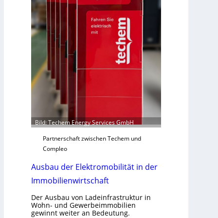
r
a
l
l
e
U
n
t
e
r
g
r
Bild: Techem Energy Services GmbH
ü
Partnerschaft zwischen Techem und
n
Compleo
d
e
Ausbau der Elektromobilität in der
Immobilienwirtschaft
Der Ausbau von Ladeinfrastruktur in
Wohn- und Gewerbeimmobilien
gewinnt weiter an Bedeutung.