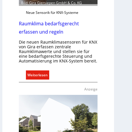
Bild: Gira Giersiepen GmbH & Co. KG
Neue Sensorik für KNX-Systeme
Raumklima bedarfsgerecht
erfassen und regeln
Die neuen Raumklimasensoren für KNX
von Gira erfassen zentrale
Raumklimawerte und stellen sie für
eine bedarfsgerechte Steuerung und
Automatisierung im KNX-System bereit.
:
Weiterlesen
R
a
Anzeige
u
m
k
l
i
m
a