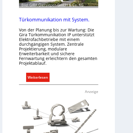
b
Bild: GIRA Giersiepen GmbH & Co. KG
e
d
Türkommunikation mit System.
a
r
Von der Planung bis zur Wartung: Die
Gira Türkommunikation IP unterstützt
f
Elektrofachbetriebe mit einem
s
durchgängigen System. Zentrale
g
Projektierung, modulare
Erweiterbarkeit und sichere
e
Fernwartung erleichtern den gesamten
r
Projektablauf.
e
c
:
Weiterlesen
h
T
t
ü
Anzeige
e
r
r
k
f
o
a
m
s
m
s
u
e