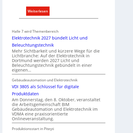
:
Weiterlesen
A
u
s
Halle 7 wird Themenbereich
b
Elektrotechnik 2027 bündelt Licht und
a
Beleuchtungstechnik
u
Mehr Sichtbarkeit und kürzere Wege für die
d
Lichtbranche: Auf der Elektrotechnik in
Dortmund werden 2027 Licht und
e
Beleuchtungstechnik gebündelt in einer
r
eigenen…
E
l
Gebäudeautomation und Elektrotechnik
e
VDI 3805 als Schlüssel für digitale
k
Produktdaten
t
Am Donnerstag, den 8. Oktober, veranstaltet
die Arbeitsgemeinschaft BIM
r
Gebäudeautomation und Elektrotechnik im
o
VDMA eine praxisorientierte
m
Onlineveranstaltung.
o
Produktionsstart in Piteşti
b