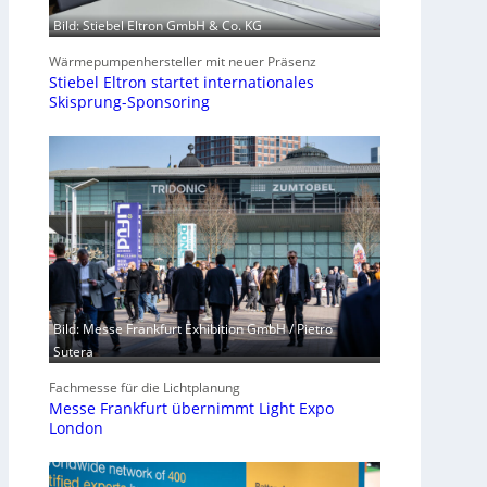
Bild: Stiebel Eltron GmbH & Co. KG
Wärmepumpenhersteller mit neuer Präsenz
Stiebel Eltron startet internationales
Skisprung-Sponsoring
Bild: Messe Frankfurt Exhibition GmbH / Pietro
Sutera
Fachmesse für die Lichtplanung
Messe Frankfurt übernimmt Light Expo
London