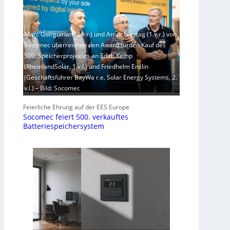
Marc Guirguirian (2.v.r.) und Arndt Freytag (1.v.r.) von
Socomec überreichen den Award fürden Kauf des
500. Speicherprojektes an Edith Kemp
(RheinlandSolar, 1.v.l.) und Friedhelm Enslin
(Geschäftsführer BayWa r.e. Solar Energy Systems, 2.
v.l.) – Bild: Socomec
Feierliche Ehrung auf der EES Europe
Socomec feiert 500. verkauftes
Batteriespeichersystem