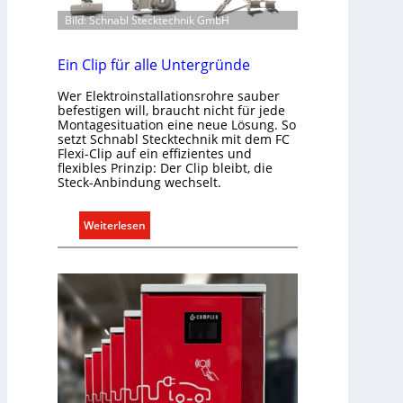
n
n
i
Bild: Schnabl Stecktechnik GmbH
u
k
n
a
Ein Clip für alle Untergründe
d
t
r
Wer Elektroinstallationsrohre sauber
i
e
befestigen will, braucht nicht für jede
o
g
Montagesituation eine neue Lösung. So
n
setzt Schnabl Stecktechnik mit dem FC
e
m
Flexi-Clip auf ein effizientes und
l
flexibles Prinzip: Der Clip bleibt, die
i
n
Steck-Anbindung wechselt.
t
S
:
Weiterlesen
y
E
s
i
t
n
e
C
m
l
.
i
p
f
ü