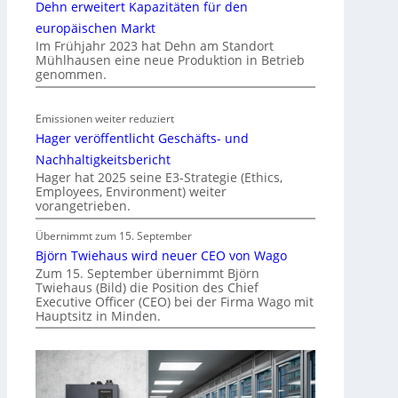
Dehn erweitert Kapazitäten für den
i
l
europäischen Markt
Im Frühjahr 2023 hat Dehn am Standort
i
Mühlhausen eine neue Produktion in Betrieb
t
genommen.
ä
t
Emissionen weiter reduziert
i
Hager veröffentlicht Geschäfts- und
n
d
Nachhaltigkeitsbericht
e
Hager hat 2025 seine E3-Strategie (Ethics,
Employees, Environment) weiter
r
vorangetrieben.
I
m
Übernimmt zum 15. September
m
Björn Twiehaus wird neuer CEO von Wago
o
Zum 15. September übernimmt Björn
Twiehaus (Bild) die Position des Chief
b
Executive Officer (CEO) bei der Firma Wago mit
i
Hauptsitz in Minden.
l
i
e
n