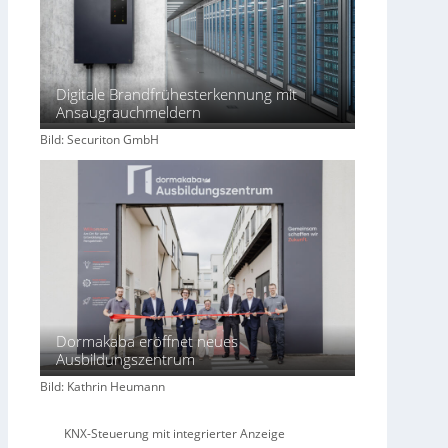
w
i
r
t
s
Digitale Brandfrühesterkennung mit
c
Ansaugrauchmeldern
h
Bild: Securiton GmbH
a
f
t
Dormakaba eröffnet neues
Ausbildungszentrum
Bild: Kathrin Heumann
KNX-Steuerung mit integrierter Anzeige