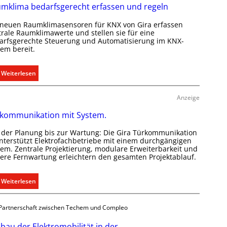
C
mklima bedarfsgerecht erfassen und regeln
l
 neuen Raumklimasensoren für KNX von Gira erfassen
i
trale Raumklimawerte und stellen sie für eine
p
arfsgerechte Steuerung und Automatisierung im KNX-
f
tem bereit.
ü
r
:
Weiterlesen
a
R
l
a
Anzeige
l
u
e
kommunikation mit System.
m
U
k
n
 der Planung bis zur Wartung: Die Gira Türkommunikation
l
unterstützt Elektrofachbetriebe mit einem durchgängigen
t
i
tem. Zentrale Projektierung, modulare Erweiterbarkeit und
e
here Fernwartung erleichtern den gesamten Projektablauf.
m
r
a
g
b
:
Weiterlesen
r
e
T
ü
d
ü
n
Partnerschaft zwischen Techem und Compleo
a
r
d
r
k
bau der Elektromobilität in der
e