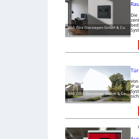
Rau
Die
zen
bed
Bild: Gira Giersiepen GmbH & Co.
Sys
KG
Tür
Von
IP 
Sys
Bild: GIRA Giersiepen GmbH & Co.
sic
KG
Aus