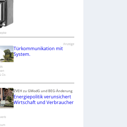
oepke
Anzeige
Türkommunikation mit
System.
IRA
epen
 Co.
ZVEH zu GModG und BEG-Änderung
Energiepolitik verunsichert
Wirtschaft und Verbraucher
verb
pum