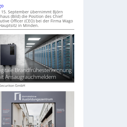
go
 15. September übernimmt Björn
haus (Bild) die Position des Chief
utive Officer (CEO) bei der Firma Wago
Hauptsitz in Minden.
igitale Brandfrühesterkennung
it Ansaugrauchmeldern
: Securiton GmbH