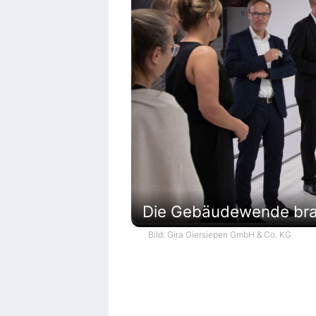
Die Gebäudewende brau
Bild: Gira Giersiepen GmbH & Co. KG