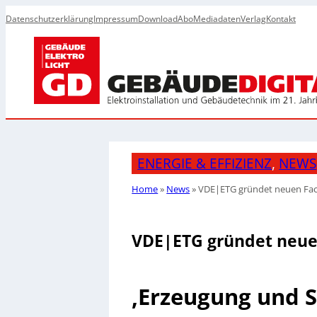
Datenschutzerklärung
Impressum
Download
Abo
Mediadaten
Verlag
Kontakt
ENERGIE & EFFIZIENZ
, 
NEWS
Home
»
News
»
VDE|ETG gründet neuen Fac
VDE|ETG gründet neue
‚Erzeugung und S