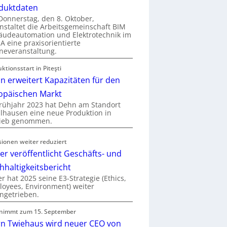
duktdaten
onnerstag, den 8. Oktober,
nstaltet die Arbeitsgemeinschaft BIM
udeautomation und Elektrotechnik im
 eine praxisorientierte
neveranstaltung.
ktionsstart in Piteşti
n erweitert Kapazitäten für den
opäischen Markt
rühjahr 2023 hat Dehn am Standort
hausen eine neue Produktion in
rieb genommen.
sionen weiter reduziert
er veröffentlicht Geschäfts- und
hhaltigkeitsbericht
r hat 2025 seine E3-Strategie (Ethics,
oyees, Environment) weiter
ngetrieben.
nimmt zum 15. September
rn Twiehaus wird neuer CEO von