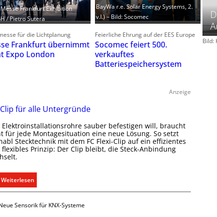
BayWa r.e. Solar Energy Systems, 2.
: Messe Frankfurt Exhibition
D
v.l.) – Bild: Socomec
 / Pietro Sutera
A
esse für die Lichtplanung
Feierliche Ehrung auf der EES Europe
Bild
se Frankfurt übernimmt
Socomec feiert 500.
ht Expo London
verkauftes
Batteriespeichersystem
Anzeige
 Clip für alle Untergründe
Elektroinstallationsrohre sauber befestigen will, braucht
ht für jede Montagesituation eine neue Lösung. So setzt
abl Stecktechnik mit dem FC Flexi-Clip auf ein effizientes
flexibles Prinzip: Der Clip bleibt, die Steck-Anbindung
hselt.
:
Weiterlesen
E
i
Neue Sensorik für KNX-Systeme
n