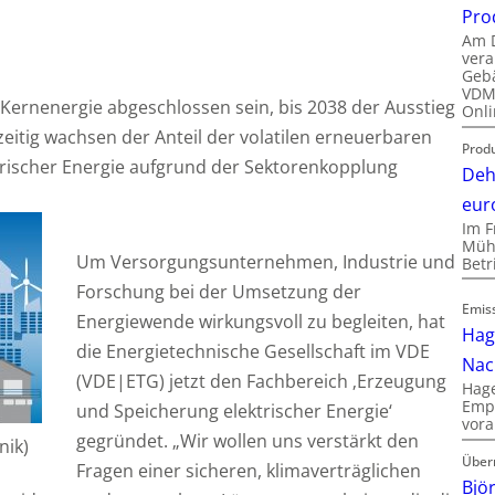
Pro
Am D
vera
Gebä
VDMA
 Kernenergie abgeschlossen sein, bis 2038 der Ausstieg
Onli
eitig wachsen der Anteil der volatilen erneuerbaren
Produ
trischer Energie aufgrund der Sektorenkopplung
Deh
eur
Im F
Mühl
Um Versorgungsunternehmen, Industrie und
Bet
Forschung bei der Umsetzung der
Emis
Energiewende wirkungsvoll zu begleiten, hat
Hag
die Energietechnische Gesellschaft im VDE
Nac
(VDE|ETG) jetzt den Fachbereich ‚Erzeugung
Hage
Empl
und Speicherung elektrischer Energie‘
vora
gegründet. „Wir wollen uns verstärkt den
nik)
Über
Fragen einer sicheren, klimaverträglichen
Bjö