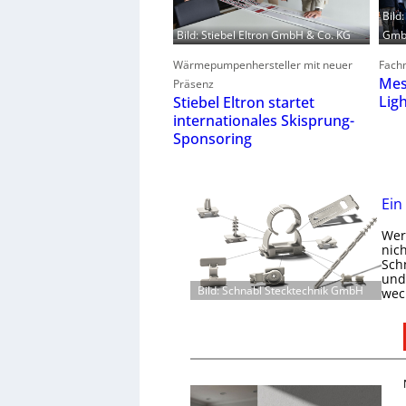
Bild
GmbH
Bild: Stiebel Eltron GmbH & Co. KG
Fachm
Wärmepumpenhersteller mit neuer
Mes
Präsenz
Lig
Stiebel Eltron startet
internationales Skisprung-
Sponsoring
Ein
Wer 
nic
Schn
und 
Bild: Schnabl Stecktechnik GmbH
wec