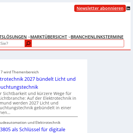
LinkedIn
Newsletter abonnieren
TS
LÖSUNGEN
MARKTÜBERSICHT
BRANCHENLINKS
TERMINE
e 7 wird Themenbereich
ktrotechnik 2027 bündelt Licht und
euchtungstechnik
 Sichtbarkeit und kürzere Wege für
Lichtbranche: Auf der Elektrotechnik in
tmund werden 2027 Licht und
uchtungstechnik gebündelt in einer
enen…
udeautomation und Elektrotechnik
3805 als Schlüssel für digitale