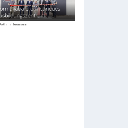
ormakaba eröffnet neues
usbildungszentrum
: Kathrin Heumann