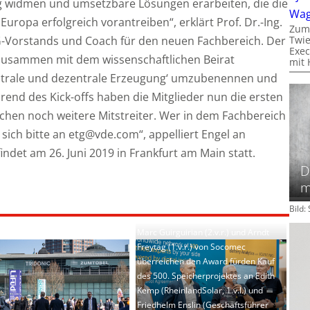
 widmen und umsetzbare Lösungen erarbeiten, die die
Wa
ropa erfolgreich vorantreiben“, erklärt Prof. Dr.-Ing.
Zum
G-Vorstands und Coach für den neuen Fachbereich. Der
Twie
Exec
usammen mit dem wissenschaftlichen Beirat
mit 
entrale und dezentrale Erzeugung‘ umzubenennen und
end des Kick-offs haben die Mitglieder nun die ersten
uchen noch weitere Mitstreiter. Wer in dem Fachbereich
sich bitte an etg@vde.com“, appelliert Engel an
findet am 26. Juni 2019 in Frankfurt am Main statt.
D
m
Bild
Marc Guirguirian (2.v.r.) und Arndt
Freytag (1.v.r.) von Socomec
überreichen den Award fürden Kauf
des 500. Speicherprojektes an Edith
Kemp (RheinlandSolar, 1.v.l.) und
Friedhelm Enslin (Geschäftsführer