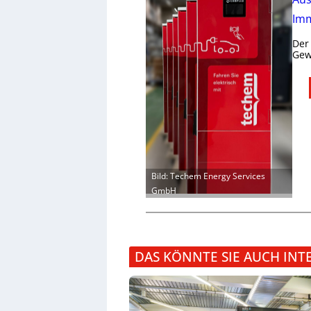
Imm
Der
Gew
Bild: Techem Energy Services
GmbH
DAS KÖNNTE SIE AUCH INT