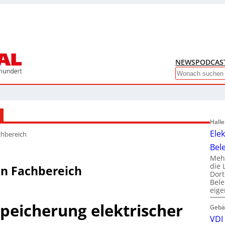
NEWS
PODCAS
Search
Hall
Ele
hbereich
Bel
Mehr
die 
n Fachbereich
Dor
Bele
eig
peicherung elektrischer
Gebä
VDI 