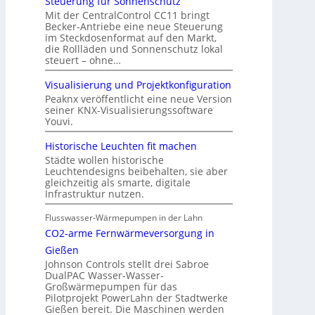
Steuerung für Sonnenschutz
Mit der CentralControl CC11 bringt
Becker-Antriebe eine neue Steuerung
im Steckdosenformat auf den Markt,
die Rollläden und Sonnenschutz lokal
steuert – ohne…
Visualisierung und Projektkonfiguration
Peaknx veröffentlicht eine neue Version
seiner KNX-Visualisierungssoftware
Youvi.
Historische Leuchten fit machen
Städte wollen historische
Leuchtendesigns beibehalten, sie aber
gleichzeitig als smarte, digitale
Infrastruktur nutzen.
Flusswasser-Wärmepumpen in der Lahn
CO2-arme Fernwärmeversorgung in
Gießen
Johnson Controls stellt drei Sabroe
DualPAC Wasser-Wasser-
Großwärmepumpen für das
Pilotprojekt PowerLahn der Stadtwerke
Gießen bereit. Die Maschinen werden