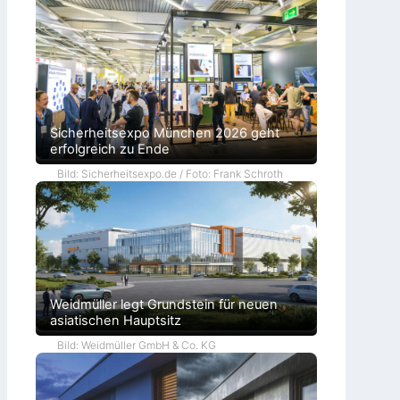
Sicherheitsexpo München 2026 geht
erfolgreich zu Ende
Bild: Sicherheitsexpo.de / Foto: Frank Schroth
Weidmüller legt Grundstein für neuen
asiatischen Hauptsitz
Bild: Weidmüller GmbH & Co. KG