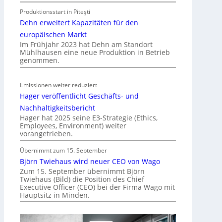
i
Produktionsstart in Piteşti
t
Dehn erweitert Kapazitäten für den
S
y
europäischen Markt
Im Frühjahr 2023 hat Dehn am Standort
s
Mühlhausen eine neue Produktion in Betrieb
t
genommen.
e
m
Emissionen weiter reduziert
.
Hager veröffentlicht Geschäfts- und
Nachhaltigkeitsbericht
Hager hat 2025 seine E3-Strategie (Ethics,
Employees, Environment) weiter
vorangetrieben.
Übernimmt zum 15. September
Björn Twiehaus wird neuer CEO von Wago
Zum 15. September übernimmt Björn
Twiehaus (Bild) die Position des Chief
Executive Officer (CEO) bei der Firma Wago mit
Hauptsitz in Minden.