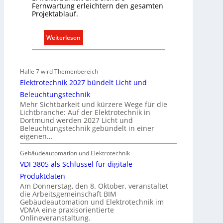
n
b
Fernwartung erleichtern den gesamten
t
i
Projektablauf.
e
l
r
i
:
Weiterlesen
g
e
T
r
n
ü
ü
w
r
Halle 7 wird Themenbereich
n
i
k
Elektrotechnik 2027 bündelt Licht und
d
r
o
Beleuchtungstechnik
e
t
m
Mehr Sichtbarkeit und kürzere Wege für die
s
m
Lichtbranche: Auf der Elektrotechnik in
c
Dortmund werden 2027 Licht und
u
Beleuchtungstechnik gebündelt in einer
h
n
eigenen…
a
i
f
k
Gebäudeautomation und Elektrotechnik
t
a
VDI 3805 als Schlüssel für digitale
t
Produktdaten
i
Am Donnerstag, den 8. Oktober, veranstaltet
die Arbeitsgemeinschaft BIM
o
Gebäudeautomation und Elektrotechnik im
n
VDMA eine praxisorientierte
m
Onlineveranstaltung.