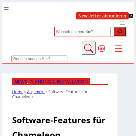
LinkedIn
Newsletter abonnieren
Search
LinkedIn
Search
NEWS
, 
PLANUNG & INSTALLATION
Home
»
Allgemein
»
Software-Features für
Chameleon
Software-Features für
Chameleon