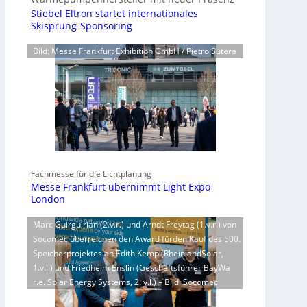
Stiebel Eltron startet internationales
Skisprung-Sponsoring
Bild: Messe Frankfurt Exhibition GmbH / Pietro Sutera
Fachmesse für die Lichtplanung
Messe Frankfurt übernimmt Light Expo
London
Marc Guirguirian (2.v.r.) und Arndt Freytag (1.v.r.) von
Socomec überreichen den Award fürden Kauf des 500.
Speicherprojektes an Edith Kemp (RheinlandSolar,
1.v.l.) und Friedhelm Enslin (Geschäftsführer BayWa
r.e. Solar Energy Systems, 2. v.l.) – Bild: Socomec