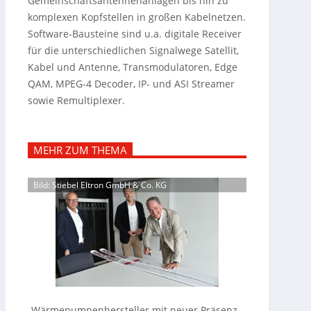
Gemeinschaftsantennenanlagen bis hin zu
komplexen Kopfstellen in großen Kabelnetzen.
Software-Bausteine sind u.a. digitale Receiver
für die unterschiedlichen Signalwege Satellit,
Kabel und Antenne, Transmodulatoren, Edge
QAM, MPEG-4 Decoder, IP- und ASI Streamer
sowie Remultiplexer.
MEHR ZUM THEMA
Bild: Stiebel Eltron GmbH & Co. KG
Wärmepumpenhersteller mit neuer Präsenz