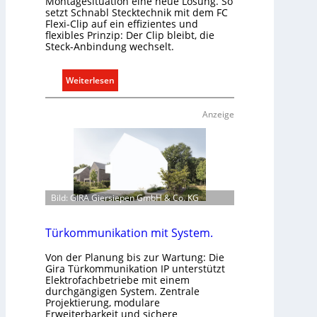
Montagesituation eine neue Lösung. So
t
setzt Schnabl Stecktechnik mit dem FC
Flexi-Clip auf ein effizientes und
r
flexibles Prinzip: Der Clip bleibt, die
o
Steck-Anbindung wechselt.
m
o
:
Weiterlesen
b
E
i
i
l
Anzeige
n
i
C
t
l
ä
i
t
p
i
Bild: GIRA Giersiepen GmbH & Co. KG
f
n
ü
d
r
Türkommunikation mit System.
e
a
r
Von der Planung bis zur Wartung: Die
l
I
Gira Türkommunikation IP unterstützt
l
m
Elektrofachbetriebe mit einem
e
durchgängigen System. Zentrale
m
Projektierung, modulare
U
o
Erweiterbarkeit und sichere