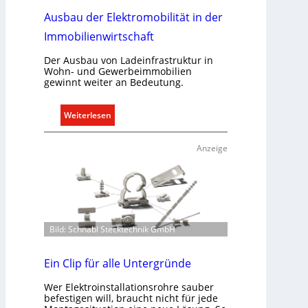
r
Ausbau der Elektromobilität in der
e
c
Immobilienwirtschaft
h
t
Der Ausbau von Ladeinfrastruktur in
Wohn- und Gewerbeimmobilien
e
gewinnt weiter an Bedeutung.
r
f
:
Weiterlesen
a
A
s
u
s
Anzeige
s
e
b
n
a
u
u
n
d
d
Bild: Schnabl Stecktechnik GmbH
e
r
r
e
E
Ein Clip für alle Untergründe
g
l
e
Wer Elektroinstallationsrohre sauber
e
l
befestigen will, braucht nicht für jede
k
n