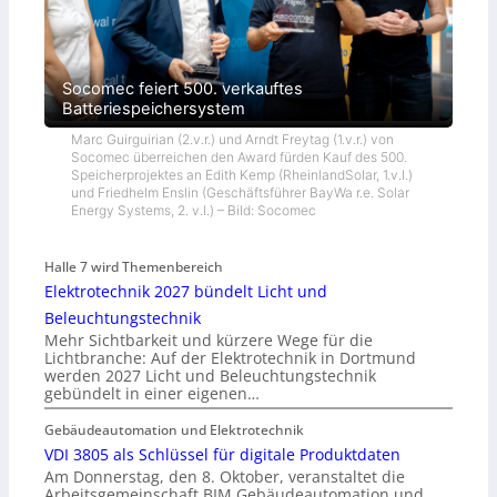
Socomec feiert 500. verkauftes
Batteriespeichersystem
Marc Guirguirian (2.v.r.) und Arndt Freytag (1.v.r.) von
Socomec überreichen den Award fürden Kauf des 500.
Speicherprojektes an Edith Kemp (RheinlandSolar, 1.v.l.)
und Friedhelm Enslin (Geschäftsführer BayWa r.e. Solar
Energy Systems, 2. v.l.) – Bild: Socomec
Halle 7 wird Themenbereich
Elektrotechnik 2027 bündelt Licht und
Beleuchtungstechnik
Mehr Sichtbarkeit und kürzere Wege für die
Lichtbranche: Auf der Elektrotechnik in Dortmund
werden 2027 Licht und Beleuchtungstechnik
gebündelt in einer eigenen…
Gebäudeautomation und Elektrotechnik
VDI 3805 als Schlüssel für digitale Produktdaten
Am Donnerstag, den 8. Oktober, veranstaltet die
Arbeitsgemeinschaft BIM Gebäudeautomation und