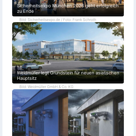
Sicherheitsexpo München 2026 geht erfolgreich
zu Ende
Bild: Sicherheitsexpo.de / Foto: Frank Schroth
Weidmüller legt Grundstein für neuen asiatischen
Hauptsitz
Bild: Weidmüller GmbH & Co. KG