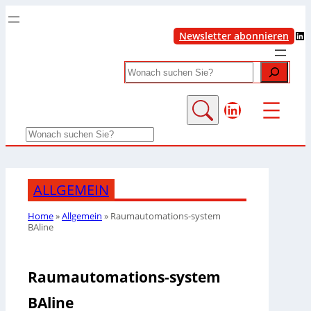
LinkedIn
Newsletter abonnieren
Search
LinkedIn
Search
ALLGEMEIN
Home
»
Allgemein
»
Raumautomations-system
BAline
Raumautomations-system
BAline