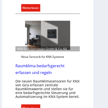
:
Weiterlesen
T
ü
r
k
o
m
m
u
Bild: Gira Giersiepen GmbH & Co. KG
n
Neue Sensorik für KNX-Systeme
i
k
Raumklima bedarfsgerecht
a
erfassen und regeln
t
i
Die neuen Raumklimasensoren für KNX
o
von Gira erfassen zentrale
Raumklimawerte und stellen sie für
n
eine bedarfsgerechte Steuerung und
m
Automatisierung im KNX-System bereit.
i
t
: