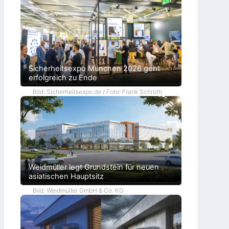
Sicherheitsexpo München 2026 geht
erfolgreich zu Ende
Bild: Sicherheitsexpo.de / Foto: Frank Schroth
Weidmüller legt Grundstein für neuen
asiatischen Hauptsitz
Bild: Weidmüller GmbH & Co. KG