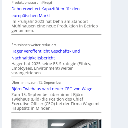
Produktionsstart in Piteşti
b
Dehn erweitert Kapazitäten für den
i
l
europäischen Markt
Im Frühjahr 2023 hat Dehn am Standort
i
Mühlhausen eine neue Produktion in Betrieb
t
genommen.
ä
t
Emissionen weiter reduziert
i
Hager veröffentlicht Geschäfts- und
n
d
Nachhaltigkeitsbericht
e
Hager hat 2025 seine E3-Strategie (Ethics,
Employees, Environment) weiter
r
vorangetrieben.
I
m
Übernimmt zum 15. September
m
Björn Twiehaus wird neuer CEO von Wago
o
Zum 15. September übernimmt Björn
Twiehaus (Bild) die Position des Chief
b
Executive Officer (CEO) bei der Firma Wago mit
i
Hauptsitz in Minden.
l
i
e