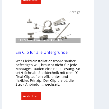
Weiterlesen
S
R
y
a
s
Anzeige
u
t
m
e
k
m
l
.
i
Bild: Schnabl Stecktechnik GmbH
m
a
b
Ein Clip für alle Untergründe
e
Wer Elektroinstallationsrohre sauber
d
befestigen will, braucht nicht für jede
a
Montagesituation eine neue Lösung. So
r
setzt Schnabl Stecktechnik mit dem FC
Flexi-Clip auf ein effizientes und
f
flexibles Prinzip: Der Clip bleibt, die
s
Steck-Anbindung wechselt.
g
e
:
Weiterlesen
r
E
e
i
c