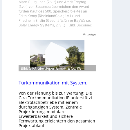
Marc Guirguirian (2.v.r.) und Arndt Freytag
(1.v.r.) von Socomec überreichen den Award
fürden Kauf des 500. Speicherprojektes an
Edith Kemp (RheinlandSolar, 1.v.l.) und
Friedhelm Enslin (Geschäftsführer BayWa r.e.
Solar Energy Systems, 2. v.l.) – Bild: Socomec
Anzeige
Bild: GIRA Giersiepen GmbH & Co. KG
Türkommunikation mit System.
Von der Planung bis zur Wartung: Die
Gira Türkommunikation IP unterstützt
Elektrofachbetriebe mit einem
durchgängigen System. Zentrale
Projektierung, modulare
Erweiterbarkeit und sichere
Fernwartung erleichtern den gesamten
Projektablauf.