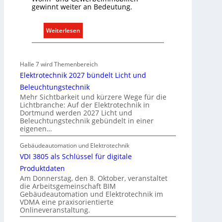
d
gewinnt weiter an Bedeutung.
e
:
Weiterlesen
A
u
s
Halle 7 wird Themenbereich
b
Elektrotechnik 2027 bündelt Licht und
a
Beleuchtungstechnik
u
Mehr Sichtbarkeit und kürzere Wege für die
d
Lichtbranche: Auf der Elektrotechnik in
Dortmund werden 2027 Licht und
e
Beleuchtungstechnik gebündelt in einer
r
eigenen…
E
l
Gebäudeautomation und Elektrotechnik
e
VDI 3805 als Schlüssel für digitale
k
Produktdaten
t
Am Donnerstag, den 8. Oktober, veranstaltet
die Arbeitsgemeinschaft BIM
r
Gebäudeautomation und Elektrotechnik im
o
VDMA eine praxisorientierte
m
Onlineveranstaltung.
o