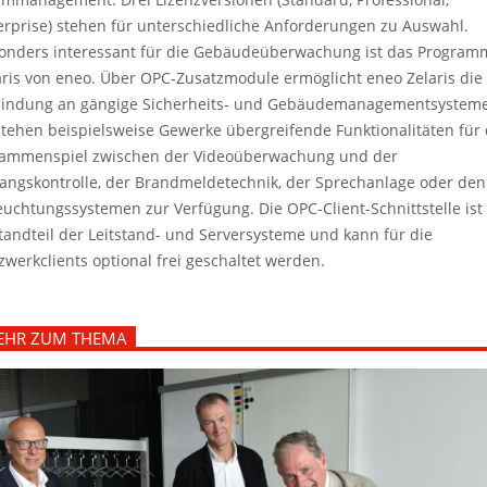
erprise) stehen für unterschiedliche Anforderungen zu Auswahl.
onders interessant für die Gebäudeüberwachung ist das Program
aris von eneo. Über OPC-Zusatzmodule ermöglicht eneo Zelaris die
indung an gängige Sicherheits- und Gebäudemanagementsysteme
stehen beispielsweise Gewerke übergreifende Funktionalitäten für
ammenspiel zwischen der Videoüberwachung und der
angskontrolle, der Brandmeldetechnik, der Sprechanlage oder den
euchtungssystemen zur Verfügung. Die OPC-Client-Schnittstelle ist
tandteil der Leitstand- und Serversysteme und kann für die
zwerkclients optional frei geschaltet werden.
EHR ZUM THEMA