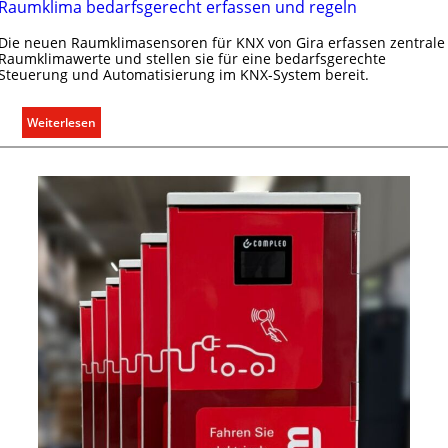
Raumklima bedarfsgerecht erfassen und regeln
Die neuen Raumklimasensoren für KNX von Gira erfassen zentrale
Raumklimawerte und stellen sie für eine bedarfsgerechte
Steuerung und Automatisierung im KNX-System bereit.
:
Weiterlesen
R
a
u
m
k
l
i
m
a
b
e
d
a
r
f