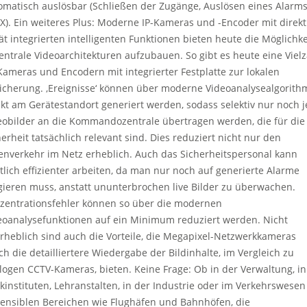
omatisch auslösbar (Schließen der Zugänge, Auslösen eines Alarm
 X). Ein weiteres Plus: Moderne IP-Kameras und -Encoder mit direkt
ät integrierten intelligenten Funktionen bieten heute die Möglichke
entrale Videoarchitekturen aufzubauen. So gibt es heute eine Vielz
Kameras und Encodern mit integrierter Festplatte zur lokalen
icherung. ‚Ereignisse‘ können über moderne Videoanalysealgorit
ekt am Gerätestandort generiert werden, sodass selektiv nur noch 
eobilder an die Kommandozentrale übertragen werden, die für die
herheit tatsächlich relevant sind. Dies reduziert nicht nur den
enverkehr im Netz erheblich. Auch das Sicherheitspersonal kann
tlich effizienter arbeiten, da man nur noch auf generierte Alarme
gieren muss, anstatt ununterbrochen live Bilder zu überwachen.
zentrationsfehler können so über die modernen
eoanalysefunktionen auf ein Minimum reduziert werden. Nicht
rheblich sind auch die Vorteile, die Megapixel-Netzwerkkameras
ch die detailliertere Wiedergabe der Bildinhalte, im Vergleich zu
logen CCTV-Kameras, bieten. Keine Frage: Ob in der Verwaltung, in
kinstituten, Lehranstalten, in der Industrie oder im Verkehrswesen
sensiblen Bereichen wie Flughäfen und Bahnhöfen, die