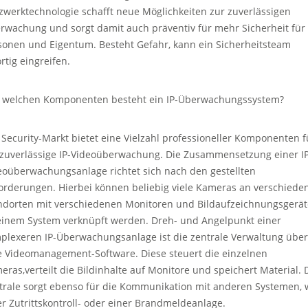
zwerktechnologie schafft neue Möglichkeiten zur zuverlässigen
rwachung und sorgt damit auch präventiv für mehr Sicherheit für
sonen und Eigentum. Besteht Gefahr, kann ein Sicherheitsteam
rtig eingreifen.
 welchen Komponenten besteht ein IP-Überwachungssystem?
 Security-Markt bietet eine Vielzahl professioneller Komponenten f
 zuverlässige IP-Videoüberwachung. Die Zusammensetzung einer IP
eoüberwachungsanlage richtet sich nach den gestellten
orderungen. Hierbei können beliebig viele Kameras an verschiede
ndorten mit verschiedenen Monitoren und Bildaufzeichnungsgerä
einem System verknüpft werden. Dreh- und Angelpunkt einer
plexeren IP-Überwachungsanlage ist die zentrale Verwaltung über
e Videomanagement-Software. Diese steuert die einzelnen
eras,verteilt die Bildinhalte auf Monitore und speichert Material. 
trale sorgt ebenso für die Kommunikation mit anderen Systemen, 
er Zutrittskontroll- oder einer Brandmeldeanlage.