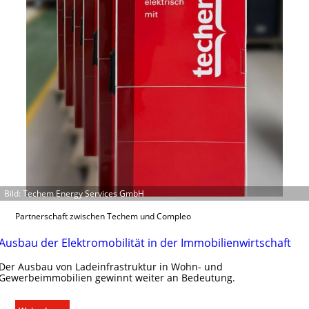
s
g
e
r
e
c
h
t
e
r
f
a
s
Bild: Techem Energy Services GmbH
s
e
Partnerschaft zwischen Techem und Compleo
n
u
Ausbau der Elektromobilität in der Immobilienwirtschaft
n
Der Ausbau von Ladeinfrastruktur in Wohn- und
d
Gewerbeimmobilien gewinnt weiter an Bedeutung.
r
e