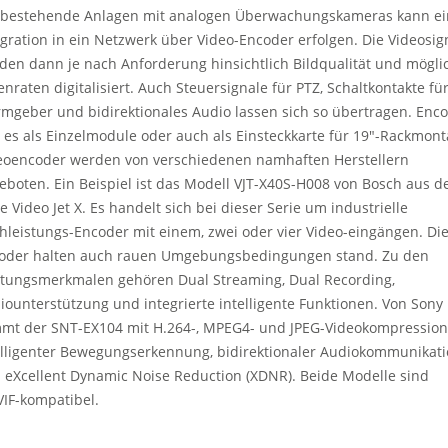
 bestehende Anlagen mit analogen Überwachungskameras kann ei
egration in ein Netzwerk über Video-Encoder erfolgen. Die Videosig
den dann je nach Anforderung hinsichtlich Bildqualität und mögli
enraten digitalisiert. Auch Steuersignale für PTZ, Schaltkontakte fü
rmgeber und bidirektionales Audio lassen sich so übertragen. Enc
t es als Einzelmodule oder auch als Einsteckkarte für 19″-Rackmont
eoencoder werden von verschiedenen namhaften Herstellern
eboten. Ein Beispiel ist das Modell VJT-X40S-H008 von Bosch aus d
e Video Jet X. Es handelt sich bei dieser Serie um industrielle
hleistungs-Encoder mit einem, zwei oder vier Video-eingängen. Di
oder halten auch rauen Umgebungsbedingungen stand. Zu den
stungsmerkmalen gehören Dual Streaming, Dual Recording,
iounterstützung und integrierte intelligente Funktionen. Von Sony
mt der SNT-EX104 mit H.264-, MPEG4- und JPEG-Videokompression
elligenter Bewegungserkennung, bidirektionaler Audiokommunikat
 eXcellent Dynamic Noise Reduction (XDNR). Beide Modelle sind
IF-kompatibel.