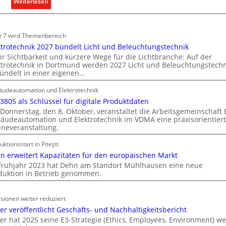
:
Weiterlesen
r
s
E
t
t
i
s
e
n
e 7 wird Themenbereich
c
m
C
ktrotechnik 2027 bündelt Licht und Beleuchtungstechnik
h
.
l
r Sichtbarkeit und kürzere Wege für die Lichtbranche: Auf der
a
ktrotechnik in Dortmund werden 2027 Licht und Beleuchtungstechn
i
f
ündelt in einer eigenen…
p
t
f
udeautomation und Elektrotechnik
ü
 3805 als Schlüssel für digitale Produktdaten
r
Donnerstag, den 8. Oktober, veranstaltet die Arbeitsgemeinschaft
a
äudeautomation und Elektrotechnik im VDMA eine praxisorientier
ineveranstaltung.
l
l
uktionsstart in Piteşti
e
n erweitert Kapazitäten für den europäischen Markt
U
Frühjahr 2023 hat Dehn am Standort Mühlhausen eine neue
n
duktion in Betrieb genommen.
t
e
sionen weiter reduziert
r
er veröffentlicht Geschäfts- und Nachhaltigkeitsbericht
g
er hat 2025 seine E3-Strategie (Ethics, Employees, Environment) we
r