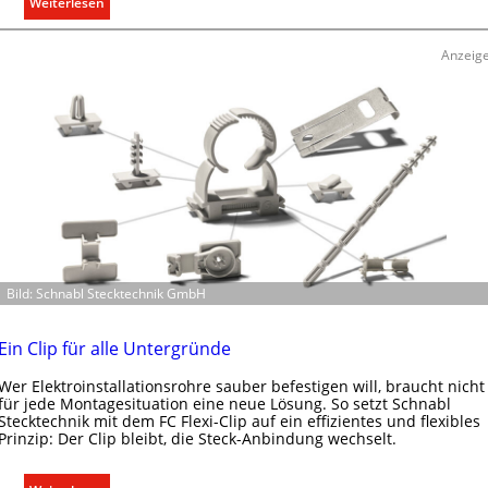
:
Weiterlesen
i
T
t
ü
Anzeig
ä
r
t
k
i
o
n
m
d
m
e
u
r
n
I
i
m
k
m
a
o
Bild: Schnabl Stecktechnik GmbH
t
b
i
i
o
Ein Clip für alle Untergründe
l
n
i
Wer Elektroinstallationsrohre sauber befestigen will, braucht nicht
m
für jede Montagesituation eine neue Lösung. So setzt Schnabl
e
i
Stecktechnik mit dem FC Flexi-Clip auf ein effizientes und flexibles
n
t
Prinzip: Der Clip bleibt, die Steck-Anbindung wechselt.
w
S
i
y