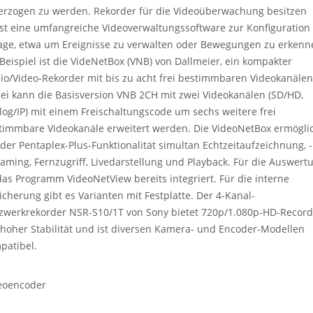
erzogen zu werden. Rekorder für die Videoüberwachung besitzen
st eine umfangreiche Videoverwaltungssoftware zur Konfiguration
age, etwa um Ereignisse zu verwalten oder Bewegungen zu erkenn
 Beispiel ist die VideNetBox (VNB) von Dallmeier, ein kompakter
io/Video-Rekorder mit bis zu acht frei bestimmbaren Videokanälen
ei kann die Basisversion VNB 2CH mit zwei Videokanälen (SD/HD,
log/IP) mit einem Freischaltungscode um sechs weitere frei
timmbare Videokanäle erweitert werden. Die VideoNetBox ermögli
 der Pentaplex-Plus-Funktionalität simultan Echtzeitaufzeichnung, -
eaming, Fernzugriff, Livedarstellung und Playback. Für die Auswert
 das Programm VideoNetView bereits integriert. Für die interne
icherung gibt es Varianten mit Festplatte. Der 4-Kanal-
zwerkrekorder NSR-S10/1T von Sony bietet 720p/1.080p-HD-Record
 hoher Stabilität und ist diversen Kamera- und Encoder-Modellen
patibel.
eoencoder