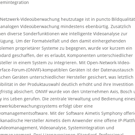
temintegration
 Netzwerk-Videoüberwachung heutzutage ist in puncto Bildqualität
 analogen Videoüberwachung mindestens ebenbürtig. Zusätzlich
hen diverse Sonderfunktionen wie intelligente Videoanalyse zur
fügung. Um der Formatvielfalt und den damit einhergehenden
blemen proprietärer Systeme zu begegnen, wurde vor kurzem ein
ndard geschaffen, der es erlaubt, Komponenten unterschiedlicher
steller in einem System zu integrieren. Mit Open-Network-Video-
erface-Forum-(ONVIF)-kompatiblen Geräten ist der Datenaustausch
schen Geräten unterschiedlicher Hersteller gesichert, was letztlich 
xibilität in der Produktauswahl deutlich erhöht und ihre Investition
gfristig absichert. ONVIF wurde von den Unternehmen Axis, Bosch
y ins Leben gerufen. Die zentrale Verwaltung und Bedienung eine
zwerküberwachungssystems erfolgt über eine
eomanagementsoftware. Mit der Software Aimetis Symphony offeri
 kanadische Hersteller Aimetis dem Anwender eine offene IP-Platt
 Videomanagement, Videoanalyse, Systemintegration und
rmmanagement. Drei Lizenzversionen (Standard, Professional,