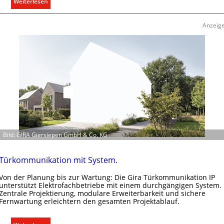
:
g
Weiterlesen
A
e
u
l
Anzeig
s
n
b
a
u
d
e
r
E
l
e
Bild: GIRA Giersiepen GmbH & Co. KG
k
t
r
Türkommunikation mit System.
o
Von der Planung bis zur Wartung: Die Gira Türkommunikation IP
m
unterstützt Elektrofachbetriebe mit einem durchgängigen System.
o
Zentrale Projektierung, modulare Erweiterbarkeit und sichere
b
Fernwartung erleichtern den gesamten Projektablauf.
i
l