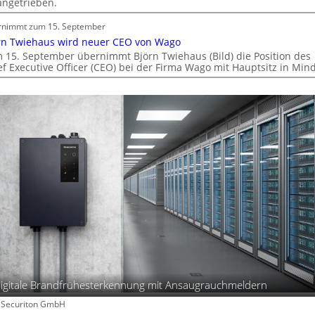
angetrieben.
ü
n
rnimmt zum 15. September
d
rn Twiehaus wird neuer CEO von Wago
e
 15. September übernimmt Björn Twiehaus (Bild) die Position des
ef Executive Officer (CEO) bei der Firma Wago mit Hauptsitz in Min
igitale Brandfrühesterkennung mit Ansaugrauchmeldern
: Securiton GmbH