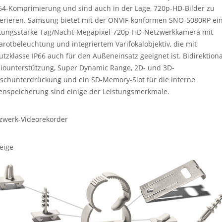
64-Komprimierung und sind auch in der Lage, 720p-HD-Bilder zu
erieren. Samsung bietet mit der ONVIF-konformen SNO-5080RP ei
stungsstarke Tag/Nacht-Megapixel-720p-HD-Netzwerkkamera mit
rarotbeleuchtung und integriertem Varifokalobjektiv, die mit
utzklasse IP66 auch für den Außeneinsatz geeignet ist. Bidirektion
iounterstützung, Super Dynamic Range, 2D- und 3D-
schunterdrückung und ein SD-Memory-Slot für die interne
enspeicherung sind einige der Leistungsmerkmale.
zwerk-Videorekorder
eige