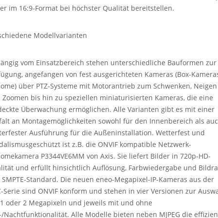
der im 16:9-Format bei höchster Qualität bereitstellen.
schiedene Modellvarianten
ängig vom Einsatzbereich stehen unterschiedliche Bauformen zur
fügung, angefangen von fest ausgerichteten Kameras (Box-Kameras
dome) über PTZ-Systeme mit Motorantrieb zum Schwenken, Neigen
 Zoomen bis hin zu speziellen miniaturisierten Kameras, die eine
deckte Überwachung ermöglichen. Alle Varianten gibt es mit einer
lfalt an Montagemöglichkeiten sowohl für den Innenbereich als auc
terfester Ausführung für die Außeninstallation. Wetterfest und
dalismusgeschützt ist z.B. die ONVIF kompatible Netzwerk-
domekamera P3344VE6MM von Axis. Sie liefert Bilder in 720p-HD-
lität und erfüllt hinsichtlich Auflösung, Farbwiedergabe und Bildra
 SMPTE-Standard. Die neuen eneo-Megapixel-IP-Kameras aus der
-Serie sind ONVIF konform und stehen in vier Versionen zur Auswa
 1 oder 2 Megapixeln und jeweils mit und ohne
-/Nachtfunktionalität. Alle Modelle bieten neben MJPEG die effizien