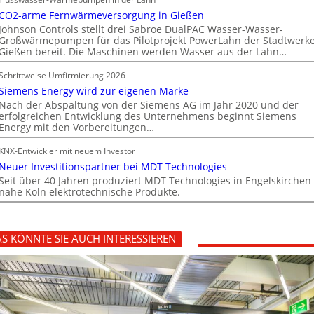
CO2-arme Fernwärmeversorgung in Gießen
Johnson Controls stellt drei Sabroe DualPAC Wasser-Wasser-
Großwärmepumpen für das Pilotprojekt PowerLahn der Stadtwerk
Gießen bereit. Die Maschinen werden Wasser aus der Lahn…
Schrittweise Umfirmierung 2026
Siemens Energy wird zur eigenen Marke
Nach der Abspaltung von der Siemens AG im Jahr 2020 und der
erfolgreichen Entwicklung des Unternehmens beginnt Siemens
Energy mit den Vorbereitungen…
KNX-Entwickler mit neuem Investor
Neuer Investitionspartner bei MDT Technologies
Seit über 40 Jahren produziert MDT Technologies in Engelskirchen
nahe Köln elektrotechnische Produkte.
S KÖNNTE SIE AUCH INTERESSIEREN