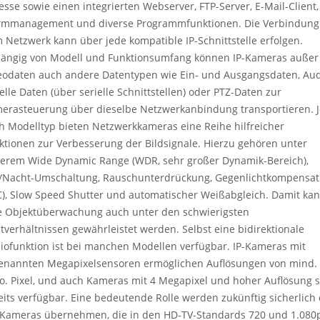
esse sowie einen integrierten Webserver, FTP-Server, E-Mail-Client,
rmmanagement und diverse Programmfunktionen. Die Verbindung
 Netzwerk kann über jede kompatible IP-Schnittstelle erfolgen.
ängig von Modell und Funktionsumfang können IP-Kameras außer
eodaten auch andere Datentypen wie Ein- und Ausgangsdaten, Aud
ielle Daten (über serielle Schnittstellen) oder PTZ-Daten zur
erasteuerung über dieselbe Netzwerkanbindung transportieren. J
h Modelltyp bieten Netzwerkkameras eine Reihe hilfreicher
ktionen zur Verbesserung der Bildsignale. Hierzu gehören unter
erem Wide Dynamic Range (WDR, sehr großer Dynamik-Bereich),
/Nacht-Umschaltung, Rauschunterdrückung, Gegenlichtkompensat
C), Slow Speed Shutter und automatischer Weißabgleich. Damit ka
e Objektüberwachung auch unter den schwierigsten
htverhältnissen gewährleistet werden. Selbst eine bidirektionale
iofunktion ist bei manchen Modellen verfügbar. IP-Kameras mit
enannten Megapixelsensoren ermöglichen Auflösungen von mind.
o. Pixel, und auch Kameras mit 4 Megapixel und hoher Auflösung 
eits verfügbar. Eine bedeutende Rolle werden zukünftig sicherlich 
Kameras übernehmen, die in den HD-TV-Standards 720 und 1.080