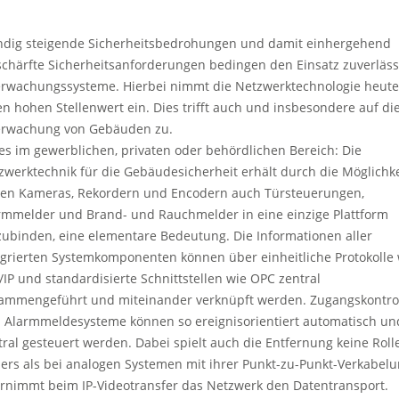
ndig steigende Sicherheitsbedrohungen und damit einhergehend
schärfte Sicherheitsanforderungen bedingen den Einsatz zuverläss
rwachungssysteme. Hierbei nimmt die Netzwerktechnologie heute
en hohen Stellenwert ein. Dies trifft auch und insbesondere auf di
rwachung von Gebäuden zu.
 es im gewerblichen, privaten oder behördlichen Bereich: Die
zwerktechnik für die Gebäudesicherheit erhält durch die Möglichke
en Kameras, Rekordern und Encodern auch Türsteuerungen,
rmmelder und Brand- und Rauchmelder in eine einzige Plattform
zubinden, eine elementare Bedeutung. Die Informationen aller
egrierten Systemkomponenten können über einheitliche Protokolle 
/IP und standardisierte Schnittstellen wie OPC zentral
ammengeführt und miteinander verknüpft werden. Zugangskontro
 Alarmmeldesysteme können so ereignisorientiert automatisch un
tral gesteuert werden. Dabei spielt auch die Entfernung keine Roll
ers als bei analogen Systemen mit ihrer Punkt-zu-Punkt-Verkabelu
rnimmt beim IP-Videotransfer das Netzwerk den Datentransport.