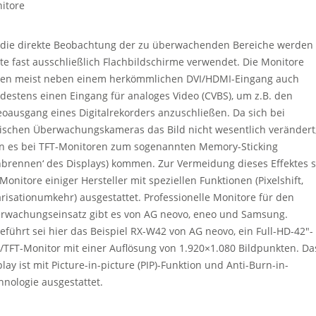
itore
 die direkte Beobachtung der zu überwachenden Bereiche werden
te fast ausschließlich Flachbildschirme verwendet. Die Monitore
en meist neben einem herkömmlichen DVI/HDMI-Eingang auch
destens einen Eingang für analoges Video (CVBS), um z.B. den
eoausgang eines Digitalrekorders anzuschließen. Da sich bei
tischen Überwachungskameras das Bild nicht wesentlich verändert
n es bei TFT-Monitoren zum sogenannten Memory-Sticking
inbrennen‘ des Displays) kommen. Zur Vermeidung dieses Effektes 
 Monitore einiger Hersteller mit speziellen Funktionen (Pixelshift,
arisationumkehr) ausgestattet. Professionelle Monitore für den
rwachungseinsatz gibt es von AG neovo, eneo und Samsung.
eführt sei hier das Beispiel RX-W42 von AG neovo, ein Full-HD-42″-
/TFT-Monitor mit einer Auflösung von 1.920×1.080 Bildpunkten. Da
lay ist mit Picture-in-picture (PIP)-Funktion und Anti-Burn-in-
hnologie ausgestattet.