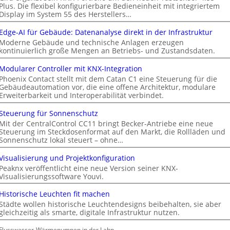
Plus. Die flexibel konfigurierbare Bedieneinheit mit integriertem
Display im System 55 des Herstellers…
Edge-AI für Gebäude: Datenanalyse direkt in der Infrastruktur
Moderne Gebäude und technische Anlagen erzeugen
kontinuierlich große Mengen an Betriebs- und Zustandsdaten.
Modularer Controller mit KNX-Integration
Phoenix Contact stellt mit dem Catan C1 eine Steuerung für die
Gebäudeautomation vor, die eine offene Architektur, modulare
Erweiterbarkeit und Interoperabilität verbindet.
Steuerung für Sonnenschutz
Mit der CentralControl CC11 bringt Becker-Antriebe eine neue
Steuerung im Steckdosenformat auf den Markt, die Rollläden und
Sonnenschutz lokal steuert – ohne…
Visualisierung und Projektkonfiguration
Peaknx veröffentlicht eine neue Version seiner KNX-
Visualisierungssoftware Youvi.
Historische Leuchten fit machen
Städte wollen historische Leuchtendesigns beibehalten, sie aber
gleichzeitig als smarte, digitale Infrastruktur nutzen.
Flusswasser-Wärmepumpen in der Lahn