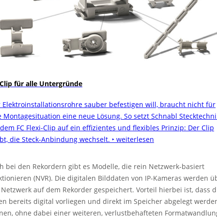
 Clip für alle Untergründe
 Elektroinstallationsrohre sauber befestigen will, braucht nicht für
e Montagesituation eine neue Lösung. So setzt Schnabl Stecktechni
dem FC Flexi-Clip auf ein effizientes und flexibles Prinzip: Der Clip
ibt, die Steck-Anbindung wechselt.
‣ weiterlesen
h bei den Rekordern gibt es Modelle, die rein Netzwerk-basiert
ktionieren (NVR). Die digitalen Bilddaten von IP-Kameras werden ü
 Netzwerk auf dem Rekorder gespeichert. Vorteil hierbei ist, dass d
en bereits digital vorliegen und direkt im Speicher abgelegt werde
nen, ohne dabei einer weiteren, verlustbehafteten Formatwandlun