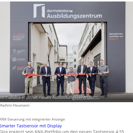
ormakaba eröffnet neues Ausbildungszentrum
: Kathrin Heumann
KNX-Steuerung mit integrierter Anzeige
Smarter Tastsensor mit Display
Gira ergänzt sein KNX-Portfolio um den neuen Tastsensor 4.55