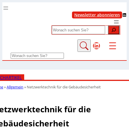
LinkedIn
Newsletter abonnieren
Search
LinkedIn
Search
CHARTIKEL
me
»
Allgemein
»
Netzwerktechnik für die Gebäudesicherheit
etzwerktechnik für die
ebäudesicherheit