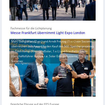
Fachmesse für die Lichtplanung
Messe Frankfurt übernimmt Light Expo London
Marc Guirguirian (2.v.r.) und Arndt Freytag (1.v.r.) von Socomec
überreichen den Award fürden Kauf des 500. Speicherprojektes
an Edith Kemp (RheinlandSolar, 1.v.l.) und Friedhelm Enslin
(Geschäftsführer BayWa r.e. Solar Energy Systems, 2. v.l.) – Bild:
Socomec
Feierliche Ehrung auf der EES Europe