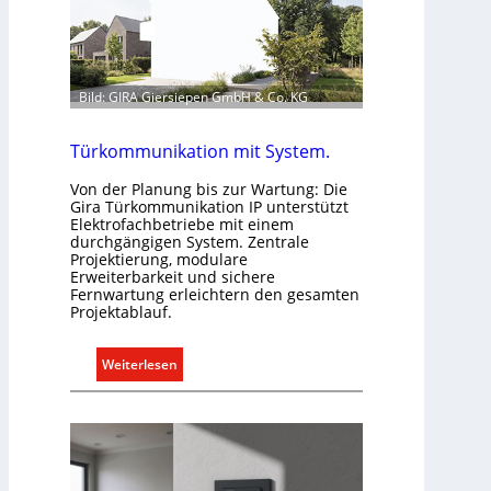
Bild: GIRA Giersiepen GmbH & Co. KG
Türkommunikation mit System.
Von der Planung bis zur Wartung: Die
Gira Türkommunikation IP unterstützt
Elektrofachbetriebe mit einem
durchgängigen System. Zentrale
Projektierung, modulare
Erweiterbarkeit und sichere
Fernwartung erleichtern den gesamten
Projektablauf.
:
Weiterlesen
T
ü
r
k
o