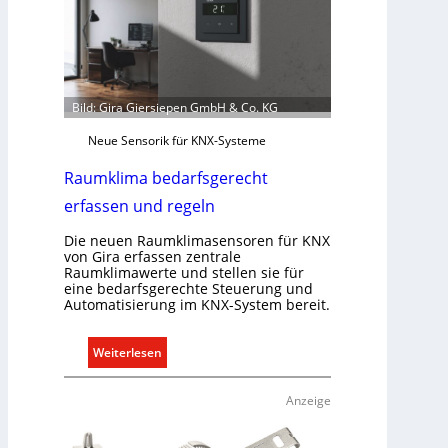
m
m
u
n
i
Bild: Gira Giersiepen GmbH & Co. KG
k
a
Neue Sensorik für KNX-Systeme
t
Raumklima bedarfsgerecht
i
o
erfassen und regeln
n
Die neuen Raumklimasensoren für KNX
m
von Gira erfassen zentrale
i
Raumklimawerte und stellen sie für
t
eine bedarfsgerechte Steuerung und
S
Automatisierung im KNX-System bereit.
y
s
:
Weiterlesen
t
R
e
a
Anzeige
m
u
.
m