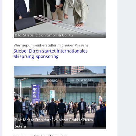
Bild: Stiebel Eltron GmbH & Co. KG
Wärmepumpenhersteller mit neuer Präsenz
Stiebel Eltron startet internationales
Skisprung-Sponsoring
Bild: Messe Frankfurt Exhibition GmbH / Pietro
Sutera