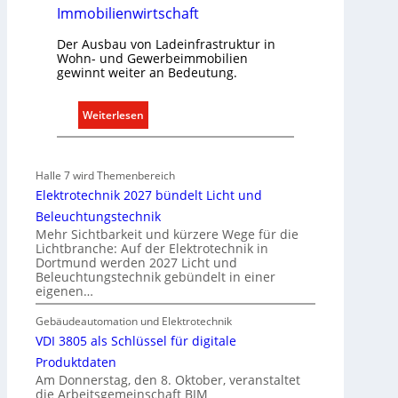
Immobilienwirtschaft
Der Ausbau von Ladeinfrastruktur in
Wohn- und Gewerbeimmobilien
gewinnt weiter an Bedeutung.
:
Weiterlesen
A
u
s
Halle 7 wird Themenbereich
b
Elektrotechnik 2027 bündelt Licht und
a
Beleuchtungstechnik
u
Mehr Sichtbarkeit und kürzere Wege für die
d
Lichtbranche: Auf der Elektrotechnik in
Dortmund werden 2027 Licht und
e
Beleuchtungstechnik gebündelt in einer
r
eigenen…
E
l
Gebäudeautomation und Elektrotechnik
e
VDI 3805 als Schlüssel für digitale
k
Produktdaten
t
Am Donnerstag, den 8. Oktober, veranstaltet
die Arbeitsgemeinschaft BIM
r