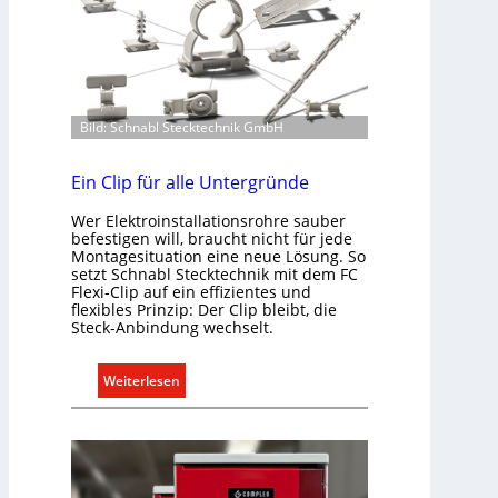
k
l
i
m
a
b
Bild: Schnabl Stecktechnik GmbH
e
d
Ein Clip für alle Untergründe
a
Wer Elektroinstallationsrohre sauber
r
befestigen will, braucht nicht für jede
f
Montagesituation eine neue Lösung. So
s
setzt Schnabl Stecktechnik mit dem FC
g
Flexi-Clip auf ein effizientes und
flexibles Prinzip: Der Clip bleibt, die
e
Steck-Anbindung wechselt.
r
e
:
Weiterlesen
c
E
h
i
t
n
e
C
r
l