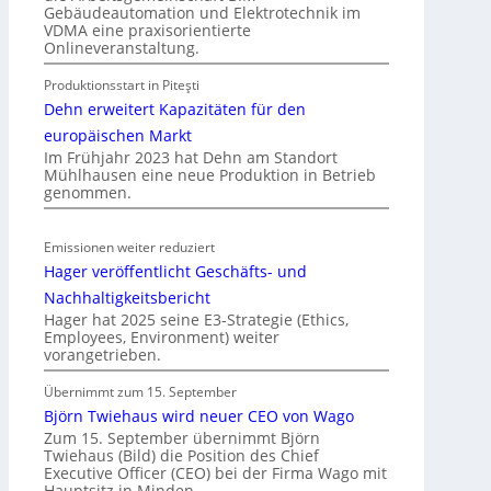
Gebäudeautomation und Elektrotechnik im
o
VDMA eine praxisorientierte
m
Onlineveranstaltung.
o
Produktionsstart in Piteşti
b
Dehn erweitert Kapazitäten für den
i
l
europäischen Markt
Im Frühjahr 2023 hat Dehn am Standort
i
Mühlhausen eine neue Produktion in Betrieb
t
genommen.
ä
t
Emissionen weiter reduziert
i
Hager veröffentlicht Geschäfts- und
n
d
Nachhaltigkeitsbericht
e
Hager hat 2025 seine E3-Strategie (Ethics,
Employees, Environment) weiter
r
vorangetrieben.
I
m
Übernimmt zum 15. September
m
Björn Twiehaus wird neuer CEO von Wago
o
Zum 15. September übernimmt Björn
Twiehaus (Bild) die Position des Chief
b
Executive Officer (CEO) bei der Firma Wago mit
i
Hauptsitz in Minden.