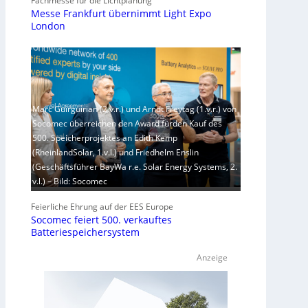
Fachmesse für die Lichtplanung
Messe Frankfurt übernimmt Light Expo
London
Marc Guirguirian (2.v.r.) und Arndt Freytag (1.v.r.) von
Socomec überreichen den Award fürden Kauf des
500. Speicherprojektes an Edith Kemp
(RheinlandSolar, 1.v.l.) und Friedhelm Enslin
(Geschäftsführer BayWa r.e. Solar Energy Systems, 2.
v.l.) – Bild: Socomec
Feierliche Ehrung auf der EES Europe
Socomec feiert 500. verkauftes
Batteriespeichersystem
Anzeige