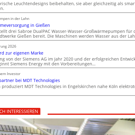
rische Leuchtendesigns beibehalten, sie aber gleichzeitig als smart
en.
mpen in der Lahn
meversorgung in Gießen
stellt drei Sabroe DualPAC Wasser-Wasser-Großwärmepumpen für da
dtwerke Gießen bereit. Die Maschinen werden Wasser aus der La
rung 2026
rd zur eigenen Marke
ng von der Siemens AG im Jahr 2020 und der erfolgreichen Entwic
innt Siemens Energy mit den Vorbereitungen…
uem Investor
spartner bei MDT Technologies
n produziert MDT Technologies in Engelskirchen nahe Köln elektro
CH INTERESSIEREN