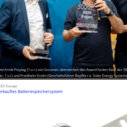
 und Arndt Freytag (1.v.r.) von Socomec überreichen den Award fürden Kauf des 5
, 1.v.l.) und Friedhelm Enslin (Geschäftsführer BayWa r.e. Solar Energy Systems, 
 EES Europe
erkauftes Batteriespeichersystem