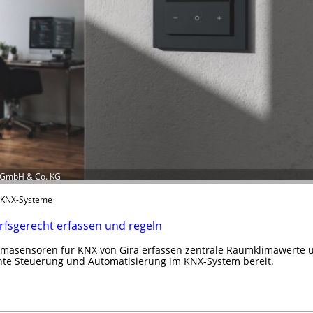
n GmbH & Co. KG
r KNX-Systeme
fsgerecht erfassen und regeln
masensoren für KNX von Gira erfassen zentrale Raumklimawerte un
hte Steuerung und Automatisierung im KNX-System bereit.