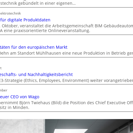
stechnik gebündelt in einer eigenen…
ektrotechnik
 für digitale Produktdaten
. Oktober, veranstaltet die Arbeitsgemeinschaft BIM Gebäudeauto
A eine praxisorientierte Onlineveranstaltung.
täten für den europäischen Markt
 Dehn am Standort Mühlhausen eine neue Produktion in Betrieb 
t
eschäfts- und Nachhaltigkeitsbericht
3-Strategie (Ethics, Employees, Environment) weiter vorangetriebe
mber
neuer CEO von Wago
rnimmt Björn Twiehaus (Bild) die Position des Chief Executive Offi
itz in Minden.