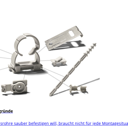
rgründe
nsrohre sauber befestigen will, braucht nicht für jede Montagesitu