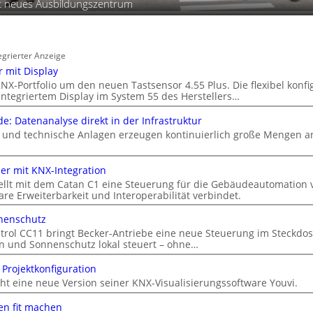
t neues Ausbildungszentrum
egrierter Anzeige
 mit Display
KNX-Portfolio um den neuen Tastsensor 4.55 Plus. Die flexibel konfi
integriertem Display im System 55 des Herstellers…
e: Datenanalyse direkt in der Infrastruktur
nd technische Anlagen erzeugen kontinuierlich große Mengen an
er mit KNX-Integration
ellt mit dem Catan C1 eine Steuerung für die Gebäudeautomation v
are Erweiterbarkeit und Interoperabilität verbindet.
nenschutz
ntrol CC11 bringt Becker-Antriebe eine neue Steuerung im Steckdo
en und Sonnenschutz lokal steuert – ohne…
 Projektkonfiguration
cht eine neue Version seiner KNX-Visualisierungssoftware Youvi.
en fit machen