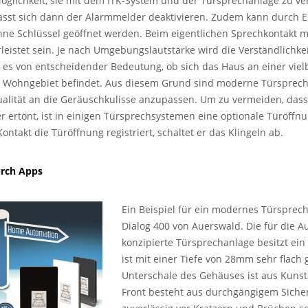
Möglichkeit, sie mit dem ITK-System und der Türsprechanlage zu ve
ässt sich dann der Alarmmelder deaktivieren. Zudem kann durch E
ne Schlüssel geöffnet werden. Beim eigentlichen Sprechkontakt m
eistet sein. Je nach Umgebungslautstärke wird die Verständlichkei
ist es von entscheidender Bedeutung, ob sich das Haus an einer vie
n Wohngebiet befindet. Aus diesem Grund sind moderne Türsprech
ualität an die Geräuschkulisse anzupassen. Um zu vermeiden, dass
r ertönt, ist in einigen Türsprechsystemen eine optionale Türöff
Kontakt die Türöffnung registriert, schaltet er das Klingeln ab.
urch Apps
Ein Beispiel für ein modernes Türsprech
Dialog 400 von Auerswald. Die für die 
konzipierte Türsprechanlage besitzt ei
ist mit einer Tiefe von 28mm sehr flach 
Unterschale des Gehäuses ist aus Kunsts
Front besteht aus durchgängigem Sicher