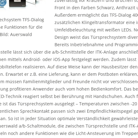
zuverlässig vor Kratzern und Brüchen sch
Front in den Farben Schwarz, Anthrazit 
Außerdem ermöglicht das TFS-Dialog 40
echsystem TFS-Dialog
zusätzlichen Klingeltransformator eine 
ne Funktionen für die
Umfeldbeleuchtung mit weißen LEDs. 
Bild: Auerswald
Design weist das Türsprechsystem diver
Bereits Inbetriebnahme und Programmie
stelle lässt sich über die a/b-Schnittstelle der ITK-Anlage anschlie
en mittels Android- oder iOS-App festgelegt werden. Zudem lässt 
obiltelefon realisieren. Auf diese Weise kann der Hausbesitzer de
 Erwartet er z.B. eine Lieferung, kann er dem Postboten erklären,
m müssen Familienmitglieder und Freunde nicht vor verschlossene
ung profitieren Anwender auch vom hohen Bedienkomfort. Das be
D-Technik reagiert selbst bei Berührung mit Handschuhen. Auch f
e ist das Türsprechsystem ausgelegt – Temperaturen zwischen -20 
entlichen Sprechkontakt passen sich zwei Empfindlichkeitspegel ge
. So ist in jeder Situation optimale Verständlichkeit gewährleist
uerswald a/b-Schaltmodule, die zwischen Türsprechstelle und ITK-
eln noch andere Funktionen wie die Licht-Ansteuerung im Treppen