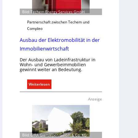
e
n
U
d
Bild: Techem Energy Services GmbH
n
r
t
e
Partnerschaft zwischen Techem und
e
g
Compleo
r
e
Ausbau der Elektromobilität in der
g
l
r
n
Immobilienwirtschaft
ü
n
Der Ausbau von Ladeinfrastruktur in
Wohn- und Gewerbeimmobilien
d
gewinnt weiter an Bedeutung.
e
:
Weiterlesen
A
u
Anzeige
s
b
a
u
d
Bild: GIRA Giersiepen GmbH & Co. KG
e