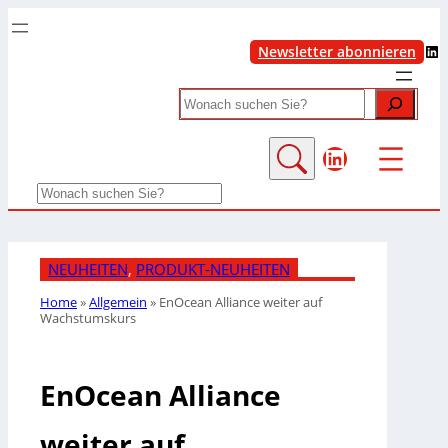
LinkedIn
Newsletter abonnieren
Search
LinkedIn
Search
NEUHEITEN
, 
PRODUKT-NEUHEITEN
Home
»
Allgemein
»
EnOcean Alliance weiter auf
Wachstumskurs
EnOcean Alliance
weiter auf