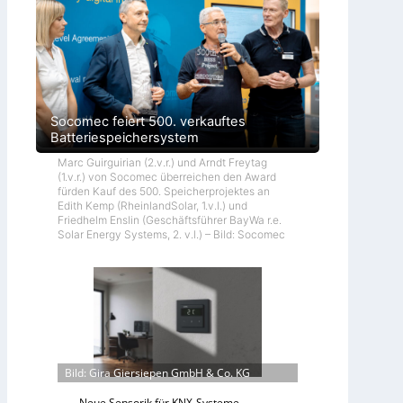
Socomec feiert 500. verkauftes
Batteriespeichersystem
Marc Guirguirian (2.v.r.) und Arndt Freytag
(1.v.r.) von Socomec überreichen den Award
fürden Kauf des 500. Speicherprojektes an
Edith Kemp (RheinlandSolar, 1.v.l.) und
Friedhelm Enslin (Geschäftsführer BayWa r.e.
Solar Energy Systems, 2. v.l.) – Bild: Socomec
Bild: Gira Giersiepen GmbH & Co. KG
Neue Sensorik für KNX-Systeme