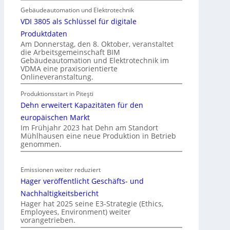
r
k
Gebäudeautomation und Elektrotechnik
I
a
VDI 3805 als Schlüssel für digitale
m
t
Produktdaten
m
i
Am Donnerstag, den 8. Oktober, veranstaltet
o
die Arbeitsgemeinschaft BIM
o
b
Gebäudeautomation und Elektrotechnik im
n
VDMA eine praxisorientierte
i
m
Onlineveranstaltung.
l
i
i
Produktionsstart in Piteşti
t
e
Dehn erweitert Kapazitäten für den
S
n
y
europäischen Markt
w
Im Frühjahr 2023 hat Dehn am Standort
s
i
Mühlhausen eine neue Produktion in Betrieb
t
r
genommen.
e
t
m
s
Emissionen weiter reduziert
.
c
Hager veröffentlicht Geschäfts- und
h
Nachhaltigkeitsbericht
a
Hager hat 2025 seine E3-Strategie (Ethics,
f
Employees, Environment) weiter
t
vorangetrieben.