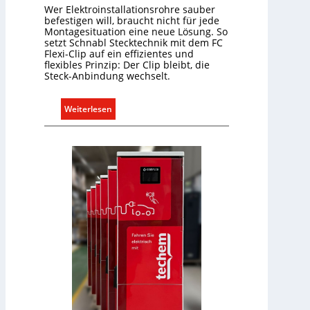
Wer Elektroinstallationsrohre sauber
d
befestigen will, braucht nicht für jede
a
Montagesituation eine neue Lösung. So
r
setzt Schnabl Stecktechnik mit dem FC
Flexi-Clip auf ein effizientes und
f
flexibles Prinzip: Der Clip bleibt, die
s
Steck-Anbindung wechselt.
g
e
:
Weiterlesen
r
E
e
i
c
n
h
C
t
l
e
i
r
p
f
f
a
ü
s
r
s
a
e
l
n
l
u