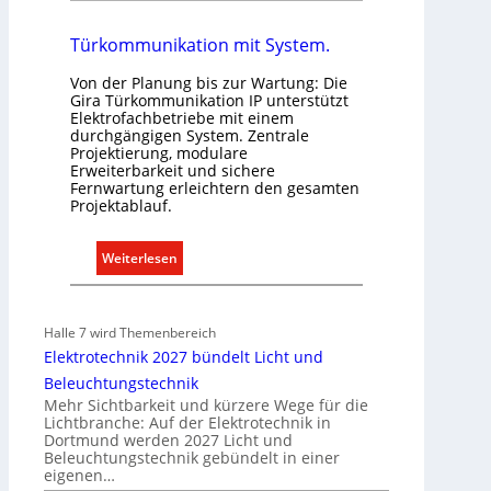
r
E
Türkommunikation mit System.
l
Von der Planung bis zur Wartung: Die
e
Gira Türkommunikation IP unterstützt
k
Elektrofachbetriebe mit einem
t
durchgängigen System. Zentrale
Projektierung, modulare
r
Erweiterbarkeit und sichere
o
Fernwartung erleichtern den gesamten
m
Projektablauf.
o
b
:
Weiterlesen
i
T
l
ü
i
r
Halle 7 wird Themenbereich
t
k
Elektrotechnik 2027 bündelt Licht und
ä
o
Beleuchtungstechnik
t
m
Mehr Sichtbarkeit und kürzere Wege für die
i
m
Lichtbranche: Auf der Elektrotechnik in
n
Dortmund werden 2027 Licht und
u
d
Beleuchtungstechnik gebündelt in einer
n
eigenen…
e
i