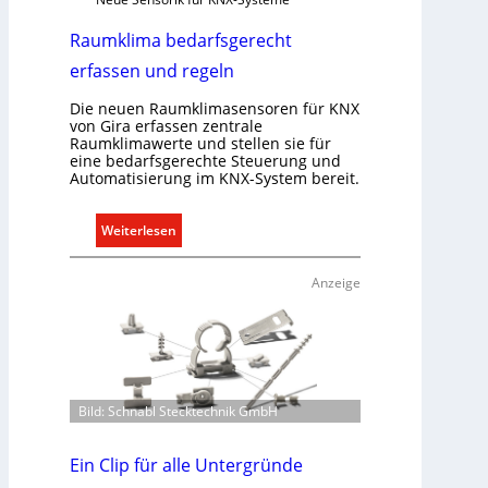
Raumklima bedarfsgerecht
erfassen und regeln
Die neuen Raumklimasensoren für KNX
von Gira erfassen zentrale
Raumklimawerte und stellen sie für
eine bedarfsgerechte Steuerung und
Automatisierung im KNX-System bereit.
:
Weiterlesen
R
a
Anzeige
u
m
k
l
i
Bild: Schnabl Stecktechnik GmbH
m
a
b
Ein Clip für alle Untergründe
e