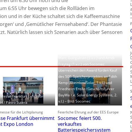
ahren um 6:30 Uhr hoch und die
m 6:55 Uhr bewegen sich die Rollläden im
ion und in der Küche schaltet sich die Kaffeemaschine
orgen‘ und ‚Gemütlicher Fernsehabend‘. Der Phantasie
tzt. Natürlich lassen sich Szenarien auch über Sensoren
Marc Guirguirian (2.v.r.) und Arndt
Freytag (1.v.r.) von Socomec
überreichen den Award fürden Kauf
des 500. Speicherprojektes an Edith
Kemp (RheinlandSolar, 1.v.l.) und
Friedhelm Enslin (Geschäftsführer
BayWa r.e. Solar Energy Systems, 2.
: Messe Frankfurt Exhibition
v.l.) – Bild: Socomec
 / Pietro Sutera
esse für die Lichtplanung
Feierliche Ehrung auf der EES Europe
se Frankfurt übernimmt
Socomec feiert 500.
ht Expo London
verkauftes
Batteriespeichersystem