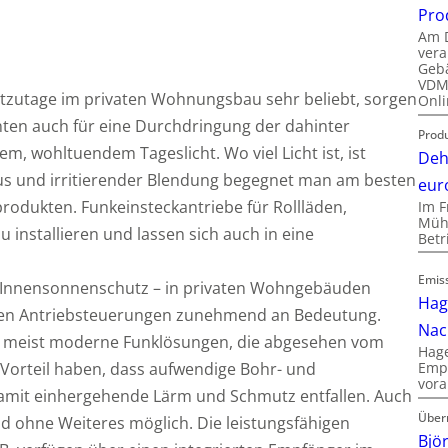
Pro
Am D
vera
Gebä
VDMA
tzutage im privaten Wohnungsbau sehr beliebt, sorgen
Onli
nten auch für eine Durchdringung der dahinter
Produ
m, wohltuendem Tageslicht. Wo viel Licht ist, ist
Deh
aus und irritierender Blendung begegnet man am besten
eur
odukten. Funkeinsteckantriebe für Rollläden,
Im F
Mühl
zu installieren und lassen sich auch in eine
Bet
Emis
er Innensonnenschutz – in privaten Wohngebäuden
Hag
elten Antriebsteuerungen zunehmend an Bedeutung.
Nac
 meist moderne Funklösungen, die abgesehen vom
Hage
orteil haben, dass aufwendige Bohr- und
Empl
vora
amit einhergehende Lärm und Schmutz entfallen. Auch
Über
ohne Weiteres möglich. Die leistungsfähigen
Bjö