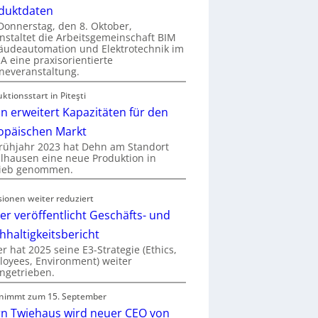
duktdaten
onnerstag, den 8. Oktober,
nstaltet die Arbeitsgemeinschaft BIM
udeautomation und Elektrotechnik im
 eine praxisorientierte
neveranstaltung.
ktionsstart in Piteşti
n erweitert Kapazitäten für den
opäischen Markt
rühjahr 2023 hat Dehn am Standort
hausen eine neue Produktion in
rieb genommen.
sionen weiter reduziert
er veröffentlicht Geschäfts- und
hhaltigkeitsbericht
r hat 2025 seine E3-Strategie (Ethics,
oyees, Environment) weiter
ngetrieben.
nimmt zum 15. September
rn Twiehaus wird neuer CEO von