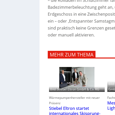
– die Rollläden im Schlafzimmer f
Badezimmerbeleuchtung geht an, u
Erdgeschoss in eine Zwischenposit
ein – oder ‚Entspannter Samstagm
sind praktisch keine Grenzen gese
oder manuell aktivieren.
MEHR ZUM THEMA
Bild
GmbH
Bild: Stiebel Eltron GmbH & Co. KG
Fachm
Wärmepumpenhersteller mit neuer
Mes
Präsenz
Lig
Stiebel Eltron startet
internationales Skisprung-