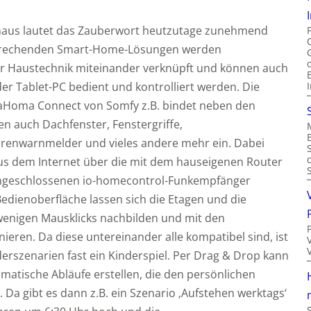
naus lautet das Zauberwort heutzutage zunehmend
tsprechenden Smart-Home-Lösungen werden
r Haustechnik miteinander verknüpft und können auch
r Tablet-PC bedient und kontrolliert werden. Die
TaHoma Connect von Somfy z.B. bindet neben den
n auch Dachfenster, Fenstergriffe,
enwarnmelder und vieles andere mehr ein. Dabei
aus dem Internet über die mit dem hauseigenen Router
ngeschlossenen io-homecontrol-Funkempfänger
Bedienoberfläche lassen sich die Etagen und die
enigen Mausklicks nachbilden und mit den
ren. Da diese untereinander alle kompatibel sind, ist
derszenarien fast ein Kinderspiel. Per Drag & Drop kann
atische Abläufe erstellen, die den persönlichen
a gibt es dann z.B. ein Szenario ‚Aufstehen werktags‘