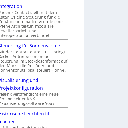
Integration
Phoenix Contact stellt mit dem
Catan C1 eine Steuerung für die
Gebäudeautomation vor, die eine
offene Architektur, modulare
Erweiterbarkeit und
Interoperabilität verbindet.
Steuerung für Sonnenschutz
Mit der CentralControl CC11 bringt
Becker-Antriebe eine neue
Steuerung im Steckdosenformat auf
den Markt, die Rollläden und
Sonnenschutz lokal steuert – ohne…
Visualisierung und
Projektkonfiguration
Peaknx veröffentlicht eine neue
Version seiner KNX-
Visualisierungssoftware Youvi.
Historische Leuchten fit
machen
Städte wollen historische