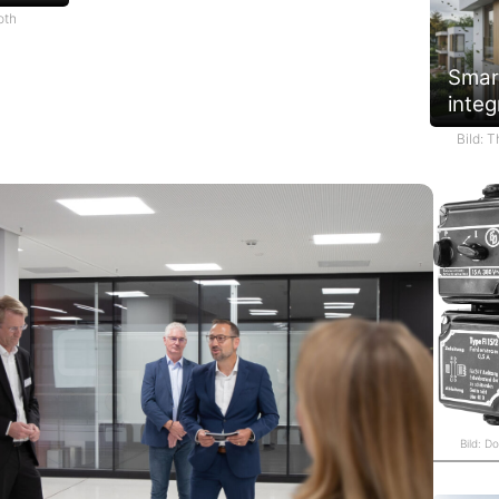
oth
Smar
integ
Bild: 
Bild: D