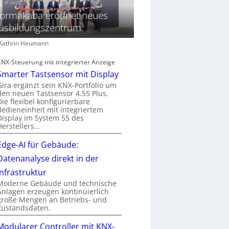
ormakaba eröffnet neues
usbildungszentrum
: Kathrin Heumann
KNX-Steuerung mit integrierter Anzeige
Smarter Tastsensor mit Display
Gira ergänzt sein KNX-Portfolio um
den neuen Tastsensor 4.55 Plus.
Die flexibel konfigurierbare
Bedieneinheit mit integriertem
Display im System 55 des
Herstellers…
Edge-AI für Gebäude:
Datenanalyse direkt in der
Infrastruktur
Moderne Gebäude und technische
Anlagen erzeugen kontinuierlich
große Mengen an Betriebs- und
Zustandsdaten.
Modularer Controller mit KNX-