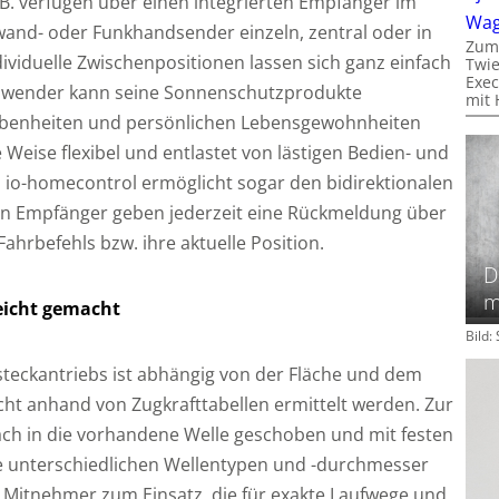
B. verfügen über einen integrierten Empfänger im
Wa
nd- oder Funkhandsender einzeln, zentral oder in
Zum
viduelle Zwischenpositionen lassen sich ganz einfach
Twie
Exec
Anwender kann seine Sonnenschutzprodukte
mit 
benheiten und persönlichen Lebensgewohnheiten
Weise flexibel und entlastet von lästigen Bedien- und
 io-homecontrol ermöglicht sogar den bidirektionalen
en Empfänger geben jederzeit eine Rückmeldung über
ahrbefehls bzw. ihre aktuelle Position.
D
m
leicht gemacht
Bild
steckantriebs ist abhängig von der Fläche und dem
cht anhand von Zugkrafttabellen ermittelt werden. Zur
ch in die vorhandene Welle geschoben und mit festen
ie unterschiedlichen Wellentypen und -durchmesser
itnehmer zum Einsatz, die für exakte Laufwege und