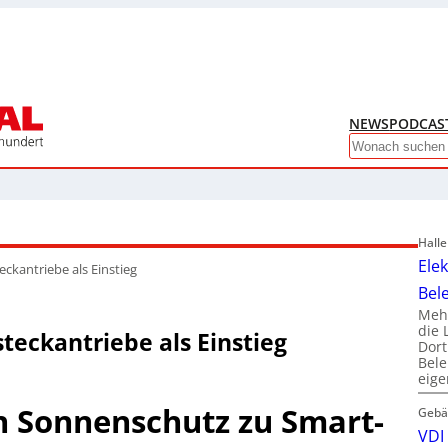
NEWS
PODCAS
Search
Hall
Ele
eckantriebe als Einstieg
Bel
Mehr
die 
teckantriebe als Einstieg
Dor
Bele
eig
n Sonnenschutz zu Smart-
Gebä
VDI 