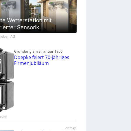
te Wetterstation mit
rierter Sensorik
Theben AG
Gründung am 3. Januar 1956
Doepke feiert 70-jähriges
Firmenjubiläum
oepke
Anzeige