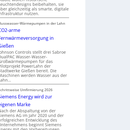
Leuchtendesigns beibehalten, sie
aber gleichzeitig als smarte, digitale
Infrastruktur nutzen.
Flusswasser-Wärmepumpen in der Lahn
CO2-arme
Fernwärmeversorgung in
Gießen
Johnson Controls stellt drei Sabroe
DualPAC Wasser-Wasser-
Großwärmepumpen für das
Pilotprojekt PowerLahn der
Stadtwerke Gießen bereit. Die
Maschinen werden Wasser aus der
Lahn…
Schrittweise Umfirmierung 2026
Siemens Energy wird zur
eigenen Marke
Nach der Abspaltung von der
Siemens AG im Jahr 2020 und der
erfolgreichen Entwicklung des
Unternehmens beginnt Siemens
Energy mit den Vorbereitungen…