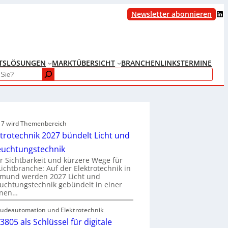
LinkedIn
Newsletter abonnieren
TS
LÖSUNGEN
MARKTÜBERSICHT
BRANCHENLINKS
TERMINE
e 7 wird Themenbereich
ktrotechnik 2027 bündelt Licht und
euchtungstechnik
 Sichtbarkeit und kürzere Wege für
Lichtbranche: Auf der Elektrotechnik in
tmund werden 2027 Licht und
uchtungstechnik gebündelt in einer
enen…
udeautomation und Elektrotechnik
3805 als Schlüssel für digitale