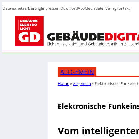
Datenschutzerklärung
Impressum
Download
Abo
Mediadaten
Verlag
Kontakt
ALLGEMEIN
Home
»
Allgemein
»
Elektronische Funkeinst
Elektronische Funkeins
Vom intelligente