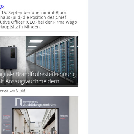
go
 15. September übernimmt Björn
haus (Bild) die Position des Chief
utive Officer (CEO) bei der Firma Wago
Hauptsitz in Minden.
igitale Brandfrühesterkennung
it Ansaugrauchmeldern
: Securiton GmbH