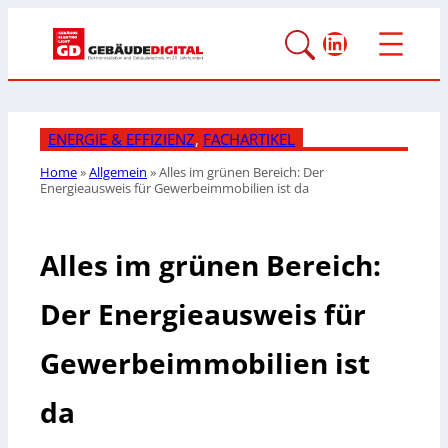
LinkedIn
ENERGIE & EFFIZIENZ
, 
FACHARTIKEL
Home
»
Allgemein
»
Alles im grünen Bereich:
Der
Energieausweis für
Gewerbeimmobilien ist da
Alles im grünen Bereich:
Der Energieausweis für
Gewerbeimmobilien ist
da