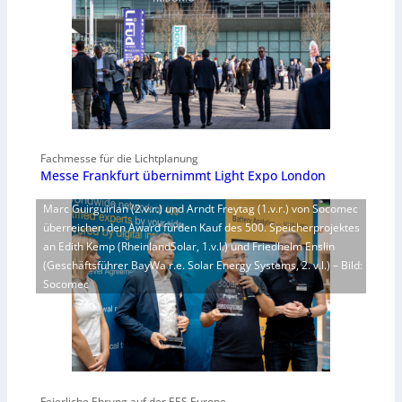
Fachmesse für die Lichtplanung
Messe Frankfurt übernimmt Light Expo London
Marc Guirguirian (2.v.r.) und Arndt Freytag (1.v.r.) von Socomec
überreichen den Award fürden Kauf des 500. Speicherprojektes
an Edith Kemp (RheinlandSolar, 1.v.l.) und Friedhelm Enslin
(Geschäftsführer BayWa r.e. Solar Energy Systems, 2. v.l.) – Bild:
Socomec
Feierliche Ehrung auf der EES Europe