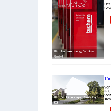
Der
Gew
Bild: Techem Energy Services
GmbH
Tür
Von
IP 
Sys
Bild: GIRA Giersiepen GmbH & Co.
sic
KG