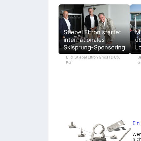
M
Stiebel Eltron startet
ü
internationales
L
Skisprung-Sponsoring
Bi
Bild: Stiebel Eltron GmbH & Co.
G
KG
Ein
Wer 
nic