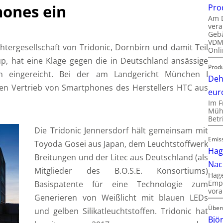
ones ein
Pro
Am D
vera
Gebä
VDMA
chtergesellschaft von Tridonic, Dornbirn und damit Teil
Onli
p, hat eine Klage gegen die in Deutschland ansässige
Produ
on eingereicht. Bei der am Landgericht München I
Deh
den Vertrieb von Smartphones des Herstellers HTC aus
eur
Im F
Mühl
Bet
Die Tridonic Jennersdorf hält gemeinsam mit
Emis
Toyoda Gosei aus Japan, dem Leuchtstoffwerk
Hag
Breitungen und der Litec aus Deutschland (als
Nac
Mitglieder des B.O.S.E. Konsortiums)
Hage
Empl
Basispatente für eine Technologie zum
vora
Generieren von Weißlicht mit blauen LEDs
Über
und gelben Silikatleuchtstoffen. Tridonic hat
Bjö