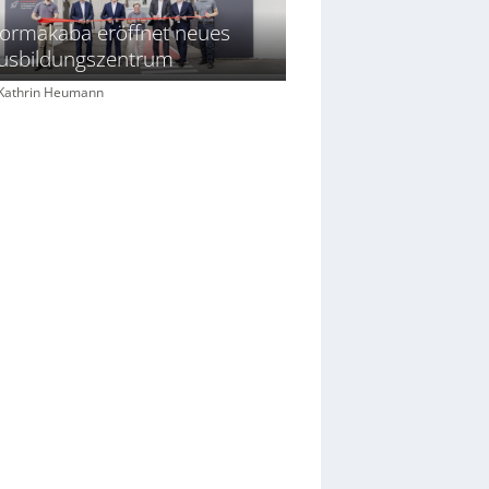
ormakaba eröffnet neues
usbildungszentrum
: Kathrin Heumann