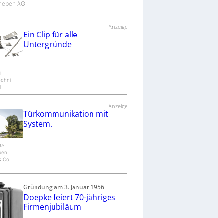
Theben AG
Anzeige
Ein Clip für alle
Untergründe
l
echni
H
Anzeige
Türkommunikation mit
System.
IRA
epen
 Co.
Gründung am 3. Januar 1956
Doepke feiert 70-jähriges
Firmenjubiläum