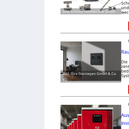
Schn
und 
Bild: Schnabl Stecktechnik GmbH
wec
Rau
Die
zen
bed
Bild: Gira Giersiepen GmbH & Co.
Sys
KG
Aus
Imm