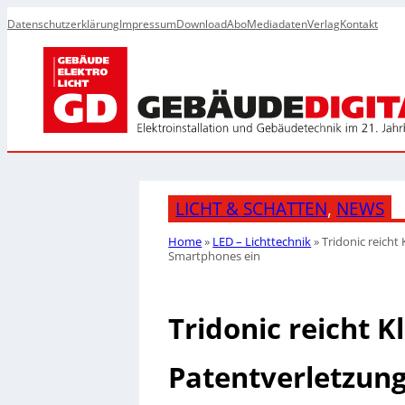
Datenschutzerklärung
Impressum
Download
Abo
Mediadaten
Verlag
Kontakt
LICHT & SCHATTEN
, 
NEWS
Home
»
LED – Lichttechnik
»
Tridonic reich
Smartphones ein
Tridonic reicht 
Patentverletzung