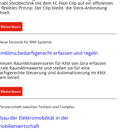
abl Stecktechnik mit dem FC Flexi-Clip auf ein effizientes
flexibles Prinzip: Der Clip bleibt, die Steck-Anbindung
hselt.
:
Weiterlesen
E
i
Neue Sensorik für KNX-Systeme
n
C
mklima bedarfsgerecht erfassen und regeln
l
 neuen Raumklimasensoren für KNX von Gira erfassen
i
trale Raumklimawerte und stellen sie für eine
p
arfsgerechte Steuerung und Automatisierung im KNX-
f
tem bereit.
ü
r
:
Weiterlesen
a
R
l
a
l
Partnerschaft zwischen Techem und Compleo
u
e
m
bau der Elektromobilität in der
U
k
n
obilienwirtschaft
l
t