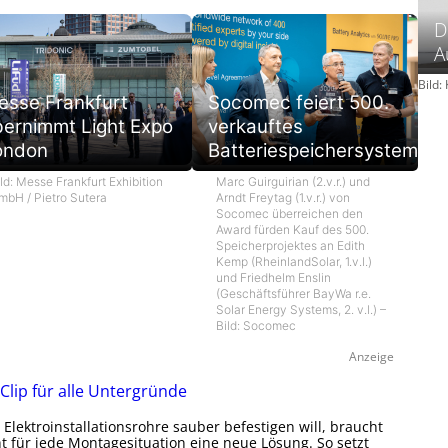
D
A
Bild
esse Frankfurt
Socomec feiert 500.
bernimmt Light Expo
verkauftes
ondon
Batteriespeichersystem
ld: Messe Frankfurt Exhibition
Marc Guirguirian (2.v.r.) und
mbH / Pietro Sutera
Arndt Freytag (1.v.r.) von
Socomec überreichen den
Award fürden Kauf des 500.
Speicherprojektes an Edith
Kemp (RheinlandSolar, 1.v.l.)
und Friedhelm Enslin
(Geschäftsführer BayWa r.e.
Solar Energy Systems, 2. v.l.) –
Bild: Socomec
Anzeige
 Clip für alle Untergründe
Elektroinstallationsrohre sauber befestigen will, braucht
ht für jede Montagesituation eine neue Lösung. So setzt