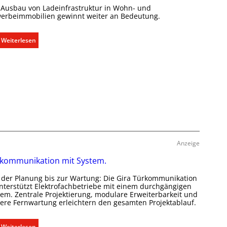
i
 Ausbau von Ladeinfrastruktur in Wohn- und
e
m
erbeimmobilien gewinnt weiter an Bedeutung.
r
a
g
b
:
Weiterlesen
r
e
A
ü
d
u
n
a
s
d
r
b
e
f
a
s
u
g
d
e
e
r
r
e
Anzeige
E
c
l
kommunikation mit System.
h
e
t
 der Planung bis zur Wartung: Die Gira Türkommunikation
k
e
unterstützt Elektrofachbetriebe mit einem durchgängigen
t
tem. Zentrale Projektierung, modulare Erweiterbarkeit und
r
r
here Fernwartung erleichtern den gesamten Projektablauf.
f
o
a
m
:
Weiterlesen