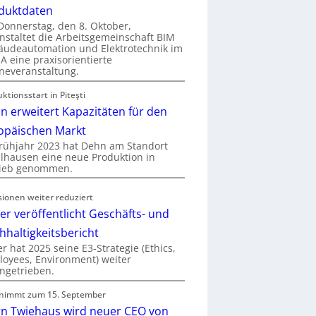
duktdaten
onnerstag, den 8. Oktober,
nstaltet die Arbeitsgemeinschaft BIM
udeautomation und Elektrotechnik im
 eine praxisorientierte
neveranstaltung.
ktionsstart in Piteşti
n erweitert Kapazitäten für den
opäischen Markt
rühjahr 2023 hat Dehn am Standort
hausen eine neue Produktion in
rieb genommen.
sionen weiter reduziert
er veröffentlicht Geschäfts- und
hhaltigkeitsbericht
r hat 2025 seine E3-Strategie (Ethics,
oyees, Environment) weiter
ngetrieben.
nimmt zum 15. September
rn Twiehaus wird neuer CEO von