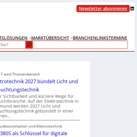
LinkedIn
Newsletter abonnieren
TS
LÖSUNGEN
MARKTÜBERSICHT
BRANCHENLINKS
TERMINE
e 7 wird Themenbereich
ktrotechnik 2027 bündelt Licht und
euchtungstechnik
 Sichtbarkeit und kürzere Wege für
Lichtbranche: Auf der Elektrotechnik in
tmund werden 2027 Licht und
uchtungstechnik gebündelt in einer
enen…
udeautomation und Elektrotechnik
3805 als Schlüssel für digitale