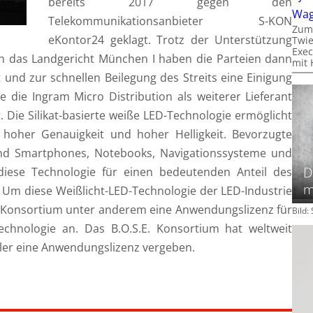
bereits 2017 gegen den
Wa
Telekommunikationsanbieter S-KON
Zum
eKontor24 geklagt. Trotz der Unterstützung
Twie
Exec
h das Landgericht München I haben die Parteien dann
mit 
und zur schnellen Beilegung des Streits eine Einigung
e die Ingram Micro Distribution als weiterer Lieferant
. Die Silikat-basierte weiße LED-Technologie ermöglicht
 hoher Genauigkeit und hoher Helligkeit. Bevorzugte
nd Smartphones, Notebooks, Navigationssysteme und
D
diese Technologie für einen bedeutenden Anteil des
m
. Um diese Weißlicht-LED-Technologie der LED-Industrie
.E. Konsortium unter anderem eine Anwendungslizenz für
Bild
echnologie an. Das B.O.S.E. Konsortium hat weltweit
ller eine Anwendungslizenz vergeben.