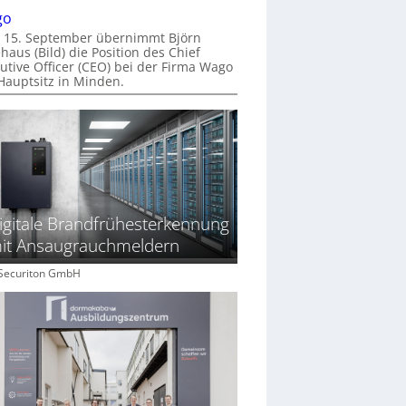
go
 15. September übernimmt Björn
haus (Bild) die Position des Chief
utive Officer (CEO) bei der Firma Wago
Hauptsitz in Minden.
igitale Brandfrühesterkennung
it Ansaugrauchmeldern
: Securiton GmbH