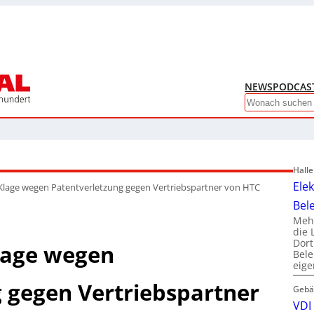
NEWS
PODCAS
Search
Hall
Ele
t Klage wegen Patentverletzung gegen Vertriebspartner von HTC
Bel
Mehr
die 
Dor
Klage wegen
Bele
eig
 gegen Vertriebspartner
Gebä
VDI 