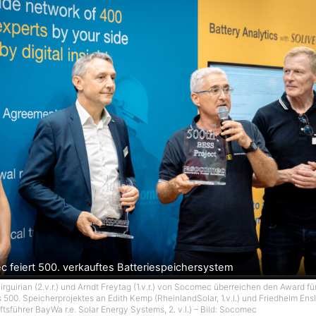
 feiert 500. verkauftes Batteriespeichersystem
rguirian (2.v.r.) und Arndt Freytag (1.v.r.) von Socomec überreichen den Award f
 500. Speicherprojektes an Edith Kemp (RheinlandSolar, 1.v.l.) und Friedhelm Ensl
tsführer BayWa r.e. Solar Energy Systems, 2. v.l.) – Bild: Socomec