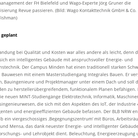
nagement der FH Bielefeld und Wago-Experte Jörg Gruner die
lisierung Revue passieren. (Bild: Wago Kontakttechnik GmbH & Co. 
Fishman)
t geplant
andung bei Qualität und Kosten war alles andere als leicht, denn d
ich ein intelligentes Gebäude mit anspruchsvoller Energie- und
nstechnik. Der Campus Minden hat einen traditionell starken Sch
h Bauwesen mit einem Masterstudiengang Integrales Bauen. Er ve
n, Bauingenieure und Projektmanager unter einem Dach und soll d
en zu herstellerübergreifendem, funktionalem Planen befähigen.
e neuen MINT-Studiengänge Elektrotechnik, Informatik, Maschin
singenieurwesen, die sich mit den Aspekten des IoT, der Industrie 
igenten und energieeffizienten Gebäude befassen. Der BLB NRW en
lb ein viergeschossiges ‚Begegnungszentrum‘ mit Büros, Arbeitsrä
 und Mensa, das dank neuester Energie- und intelligenter Gebäud
orschungs- und Lehrobjekt dient. Beleuchtung, Energieerzeugung 