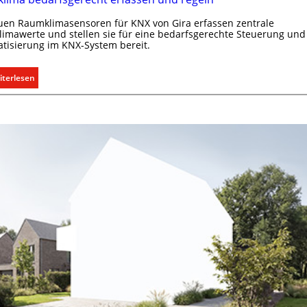
uen Raumklimasensoren für KNX von Gira erfassen zentrale
imawerte und stellen sie für eine bedarfsgerechte Steuerung und
tisierung im KNX-System bereit.
:
iterlesen
R
a
u
m
k
l
i
m
a
b
e
d
a
r
f