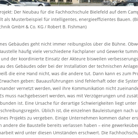
rojekt: Der Neubau für die Fachhochschule Bielefeld auf dem Ca
t als Musterbeispiel für intelligentes, energieeffizientes Bauen. (B
chnik GmbH & Co. KG / Robert B. Fishman)
ines Gebäudes geht nicht immer reibungslos über die Bühne. Obwo
Baustelle häufig viele verschiedene Fachplaner und Gewerke tumme
und der koordinierte Einsatz der Akteure bisweilen verbesserung
u des Gebäudes oder bei der Installation der technischen Anlage
weiß die eine Hand nicht, was die andere tut. Dann kann es zum Pr
 Erwachen geben: Bauausführungen sind fehlerhaft oder die Syst
inander vernetzt werden, weil ihre Kommunikation nicht zueinande
: Es muss nachgebessert werden, was mit Verzögerungen und zusät
bunden ist. Eine Ursache für derartige Schwierigkeiten liegt unte
schreibungsregeln. Üblich ist, die einzelnen Bauleistungen nach 
eines Projekts zu vergeben. Einige Unternehmen kommen daher er
 andere die Baustelle bereits verlassen haben – eine gewerkeübe
rbeit wird unter diesen Umständen erschwert. Die Fachhochschul