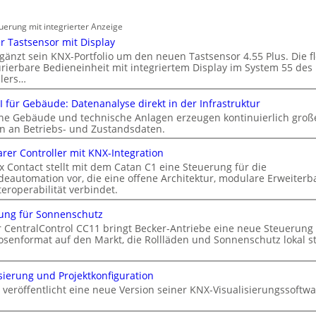
erung mit integrierter Anzeige
r Tastsensor mit Display
gänzt sein KNX-Portfolio um den neuen Tastsensor 4.55 Plus. Die fl
urierbare Bedieneinheit mit integriertem Display im System 55 des
llers…
I für Gebäude: Datenanalyse direkt in der Infrastruktur
e Gebäude und technische Anlagen erzeugen kontinuierlich groß
 an Betriebs- und Zustandsdaten.
rer Controller mit KNX-Integration
x Contact stellt mit dem Catan C1 eine Steuerung für die
eautomation vor, die eine offene Architektur, modulare Erweiterba
eroperabilität verbindet.
ung für Sonnenschutz
r CentralControl CC11 bringt Becker-Antriebe eine neue Steuerung
osenformat auf den Markt, die Rollläden und Sonnenschutz lokal st
isierung und Projektkonfiguration
 veröffentlicht eine neue Version seiner KNX-Visualisierungssoftwa