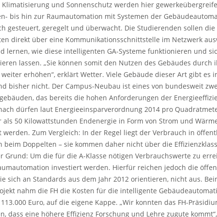
g, Klimatisierung und Sonnenschutz werden hier gewerkeübergreif
en- bis hin zur Raumautomation mit Systemen der Gebäudeautoma
h gesteuert, geregelt und überwacht. Die Studierenden sollen die
en direkt über eine Kommunikationsschnittstelle im Netzwerk au
 lernen, wie diese intelligenten GA-Systeme funktionieren und si
eren lassen. „Sie können somit den Nutzen des Gebäudes durch i
weiter erhöhen“, erklärt Wetter. Viele Gebäude dieser Art gibt es i
nd bisher nicht. Der Campus-Neubau ist eines von bundesweit zwe
ebäuden, das bereits die hohen Anforderungen der Energieeffizi
anach dürfen laut Energieeinsparverordnung 2014 pro Quadratmete
r als 50 Kilowattstunden Endenergie in Form von Strom und Wärm
 werden. Zum Vergleich: In der Regel liegt der Verbrauch in öffent
beim Doppelten – sie kommen daher nicht über die Effizienzklas
r Grund: Um die für die A-Klasse nötigen Verbrauchswerte zu erre
umautomation investiert werden. Hierfür reichen jedoch die öffen
ie sich an Standards aus dem Jahr 2012 orientieren, nicht aus. Be
ekt nahm die FH die Kosten für die intelligente Gebäudeautomati
113.000 Euro, auf die eigene Kappe. „Wir konnten das FH-Präsidi
, dass eine höhere Effizienz Forschung und Lehre zugute kommt“,