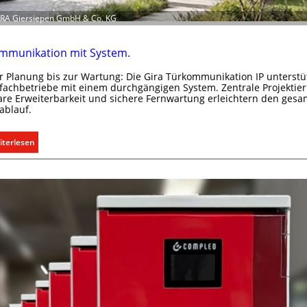
s
g
GIRA Giersiepen GmbH & Co. KG
e
r
mmunikation mit System.
e
c
r Planung bis zur Wartung: Die Gira Türkommunikation IP unterstü
h
ofachbetriebe mit einem durchgängigen System. Zentrale Projektier
re Erweiterbarkeit und sichere Fernwartung erleichtern den gesa
t
ablauf.
e
r
:
iterlesen
f
T
a
ü
s
r
s
k
e
o
n
m
u
m
n
u
d
n
r
i
e
k
g