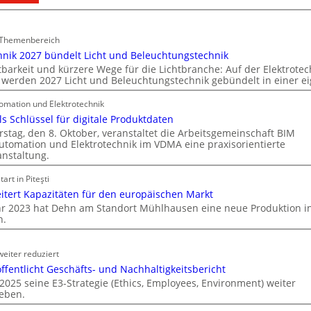
E
n
i
d
n
e
d Themenbereich
C
r
hnik 2027 bündelt Licht und Beleuchtungstechnik
l
I
barkeit und kürzere Wege für die Lichtbranche: Auf der Elektrotec
werden 2027 Licht und Beleuchtungstechnik gebündelt in einer e
i
m
p
m
mation und Elektrotechnik
f
o
ls Schlüssel für digitale Produktdaten
ü
b
tag, den 8. Oktober, veranstaltet die Arbeitsgemeinschaft BIM
r
i
tomation und Elektrotechnik im VDMA eine praxisorientierte
a
nstaltung.
l
l
i
art in Piteşti
l
e
tert Kapazitäten für den europäischen Markt
e
n
hr 2023 hat Dehn am Standort Mühlhausen eine neue Produktion in
U
w
.
n
i
t
r
eiter reduziert
e
t
ffentlicht Geschäfts- und Nachhaltigkeitsbericht
r
s
2025 seine E3-Strategie (Ethics, Employees, Environment) weiter
g
c
eben.
r
h