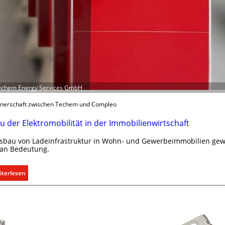
Techem Energy Services GmbH
tnerschaft zwischen Techem und Compleo
 der Elektromobilität in der Immobilienwirtschaft
sbau von Ladeinfrastruktur in Wohn- und Gewerbeimmobilien gew
 an Bedeutung.
:
iterlesen
A
u
s
b