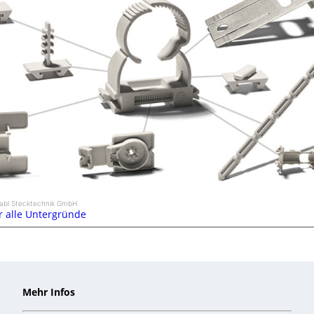
nabl Stecktechnik GmbH
ür alle Untergründe
Mehr Infos