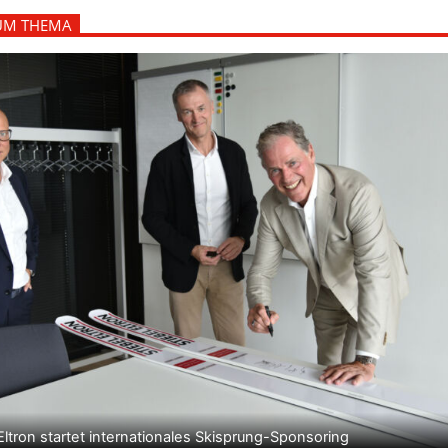
UM THEMA
Eltron startet internationales Skisprung-Sponsoring