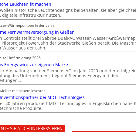
ische Leuchten fit machen
wollen historische Leuchtendesigns beibehalten, sie aber gleichzei
 digitale Infrastruktur nutzen.
sser-Wärmepumpen in der Lahn
me Fernwärmeversorgung in Gießen
n Controls stellt drei Sabroe DualPAC Wasser-Wasser-Großwärm
s Pilotprojekt PowerLahn der Stadtwerke Gießen bereit. Die Maschi
 Wasser aus der Lahn…
weise Umfirmierung 2026
s Energy wird zur eigenen Marke
er Abspaltung von der Siemens AG im Jahr 2020 und der erfolgrei
klung des Unternehmens beginnt Siemens Energy mit den
eitungen…
ickler mit neuem Investor
Investitionspartner bei MDT Technologies
ber 40 Jahren produziert MDT Technologies in Engelskirchen nahe 
otechnische Produkte.
NTE SIE AUCH INTERESSIEREN