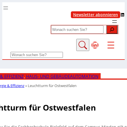
LinkedIn
Newsletter abonnieren
Search
LinkedIn
Search
& EFFIZIENZ
, 
HAUS- UND GEBÄUDEAUTOMATION
rgie & Effizienz
»
Leuchtturm für Ostwestfalen
htturm für Ostwestfalen
 für die Fachhochschule Bielefeld auf dem Campus Minden gilt gl