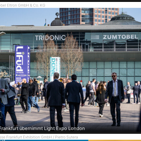
iebel Eltron GmbH & Co. KG
rankfurt übernimmt Light Expo London
sse Frankfurt Exhibition GmbH / Pietro Sutera