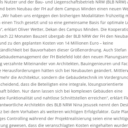
als Nutzer und der Bau- und Liegenschaftsbetrieb NRW (BLB NRW) 
ind beim Neubau der FH auf dem Campus Minden einen neuen W
„Wir haben uns entgegen den bisherigen Modalitäten frühzeitig m
 einen Tisch gesetzt und so eine gemeinsame Basis für optimale 
“, erklärt Oliver Wetter, Dekan des Campus Minden. Die Kooperati
 Nach 22 Monaten Bauzeit übergab der BLB NRW der FH den Neuba
und zu den geplanten Kosten von 14 Millionen Euro – keine
tändlichkeit bei Bauvorhaben dieser Größenordnung. Auch Stefan 
Gebäudemanagement der FH Bielefeld lobt den neuen Planungsans
ng verzahnte Miteinander von Architekten, Bauingenieuren und Fa
ie Herausforderungen hätten sich bei Neubauten geändert. Mittler
 mehr die Architektur, sondern die Gebäudetechnik im Vordergrund.
cheidend, dass die Beteiligten eine integrale, lösungsorientierte
aft bilden. Nur dann lassen sich bei komplexen Gebäuden eine
eie Funktionalität und nahtlose Schnittstellen erreichen“, erklärt Fl
antwortliche Architektin des BLB NRW Nina Jesusek nennt den Desi
z bei dem Vorhaben als weiteren wichtigen Erfolgsfaktor. Gute Pl
es Controlling während der Projektrealisierung seien eine wichtig
ung gewesen, dass die veranschlagten Kosten eingehalten wurden