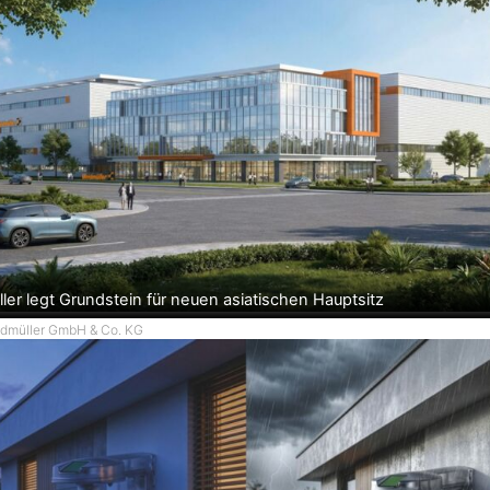
ler legt Grundstein für neuen asiatischen Hauptsitz
idmüller GmbH & Co. KG