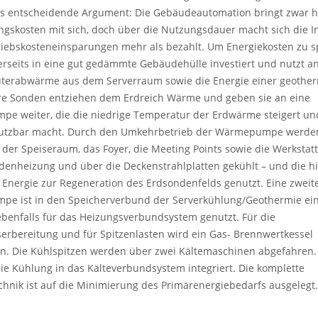
as entscheidende Argument: Die Gebäudeautomation bringt zwar 
gskosten mit sich, doch über die Nutzungsdauer macht sich die In
iebskosteneinsparungen mehr als bezahlt. Um Energiekosten zu s
erseits in eine gut gedämmte Gebäudehülle investiert und nutzt a
terabwärme aus dem Serverraum sowie die Energie einer geothe
hre Sonden entziehen dem Erdreich Wärme und geben sie an eine
e weiter, die die niedrige Temperatur der Erdwärme steigert und
utzbar macht. Durch den Umkehrbetrieb der Wärmepumpe werden
, der Speiseraum, das Foyer, die Meeting Points sowie die Werkstatt
enheizung und über die Deckenstrahlplatten gekühlt – und die hi
Energie zur Regeneration des Erdsondenfelds genutzt. Eine zweit
e ist in den Speicherverbund der Serverkühlung/Geothermie e
benfalls für das Heizungsverbundsystem genutzt. Für die
rbereitung und für Spitzenlasten wird ein Gas- Brennwertkessel
n. Die Kühlspitzen werden über zwei Kältemaschinen abgefahren. 
reie Kühlung in das Kälteverbundsystem integriert. Die komplette
hnik ist auf die Minimierung des Primärenergiebedarfs ausgelegt.