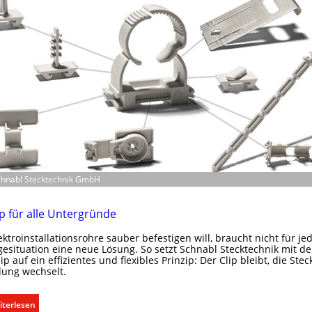
a
u
d
e
r
E
l
e
k
t
r
o
m
Schnabl Stecktechnik GmbH
o
b
ip für alle Untergründe
i
l
ktroinstallationsrohre sauber befestigen will, braucht nicht für je
esituation eine neue Lösung. So setzt Schnabl Stecktechnik mit d
i
lip auf ein effizientes und flexibles Prinzip: Der Clip bleibt, die Stec
t
ung wechselt.
ä
t
:
iterlesen
i