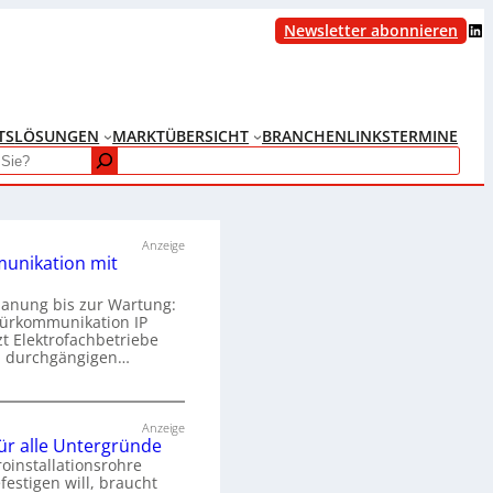
LinkedIn
Newsletter abonnieren
TS
LÖSUNGEN
MARKTÜBERSICHT
BRANCHENLINKS
TERMINE
Anzeige
unikation mit
lanung bis zur Wartung:
Türkommunikation IP
zt Elektrofachbetriebe
m durchgängigen…
T
ü
Anzeige
für alle Untergründe
r
roinstallationsrohre
k
festigen will, braucht
o