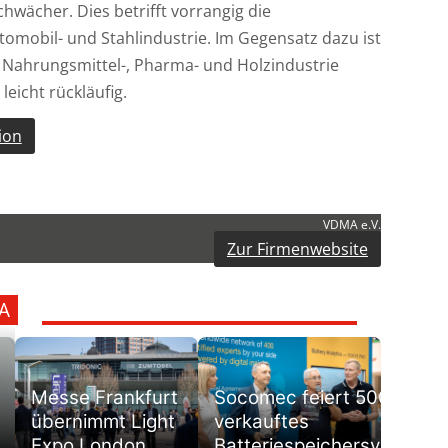
chwächer. Dies betrifft vorrangig die
omobil- und Stahlindustrie. Im Gegensatz dazu ist
 Nahrungsmittel-, Pharma- und Holzindustrie
eicht rückläufig.
ion
VDMA e.V.
Zur Firmenwebsite
A
Messe Frankfurt
Socomec feiert 500.
übernimmt Light
verkauftes
Expo London
Batteriespeichersystem