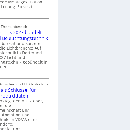
 jede Montagesituation
m
 Lösung. So setzt…
m
u
E
n
rd Themenbereich
n
k
echnik 2027 bündelt
C
a
d Beleuchtungstechnik
tbarkeit und kürzere
die Lichtbranche: Auf
p
rotechnik in Dortmund
o
27 Licht und
n
ngstechnik gebündelt in
ü
m
enen…
r
a
E
S
omation und Elektrotechnik
y
als Schlüssel für
e
e
s
 Produktdaten
k
U
stag, den 8. Oktober,
n
e
et die
r
m
meinschaft BIM
o
e
utomation und
r
chnik im VDMA eine
e
g
ntierte
c
anstaltung.
r