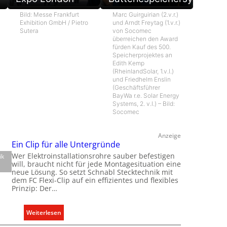
Bild: Messe Frankfurt
Marc Guirguirian (2.v.r.)
Exhibition GmbH / Pietro
und Arndt Freytag (1.v.r.)
Sutera
von Socomec
überreichen den Award
fürden Kauf des 500.
Speicherprojektes an
Edith Kemp
(RheinlandSolar, 1.v.l.)
und Friedhelm Enslin
(Geschäftsführer
BayWa r.e. Solar Energy
Systems, 2. v.l.) – Bild:
Socomec
Anzeige
Ein Clip für alle Untergründe
Wer Elektroinstallationsrohre sauber befestigen
ik
will, braucht nicht für jede Montagesituation eine
neue Lösung. So setzt Schnabl Stecktechnik mit
dem FC Flexi-Clip auf ein effizientes und flexibles
Prinzip: Der…
:
Weiterlesen
E