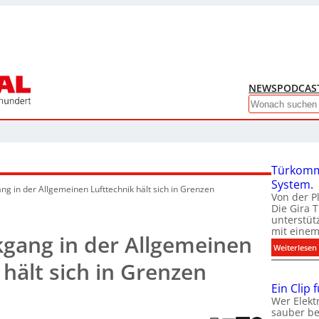
NEWS
PODCAS
Search
Türkomm
System.
g in der Allgemeinen Lufttechnik hält sich in Grenzen
Von der P
Die Gira 
unterstüt
mit eine
gang in der Allgemeinen
:
Weiterlesen
 hält sich in Grenzen
Ein Clip 
Wer Elekt
sauber be