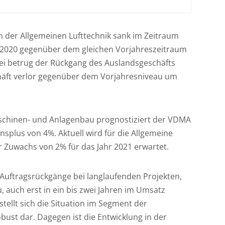
i
l
i
n der Allgemeinen Lufttechnik sank im Zeitraum
t
 2020 gegenüber dem gleichen Vorjahreszeitraum
l
ei betrug der Rückgang des Auslandsgeschäfts
t
häft verlor gegenüber dem Vorjahresniveau um
t
chinen- und Anlagenbau prognostiziert der VDMA
nsplus von 4%. Aktuell wird für die Allgemeine
t
er Zuwachs von 2% für das Jahr 2021 erwartet.
i
t
 Auftragsrückgänge bei langlaufenden Projekten,
, auch erst in ein bis zwei Jahren im Umsatz
tellt sich die Situation im Segment der
bust dar. Dagegen ist die Entwicklung in der