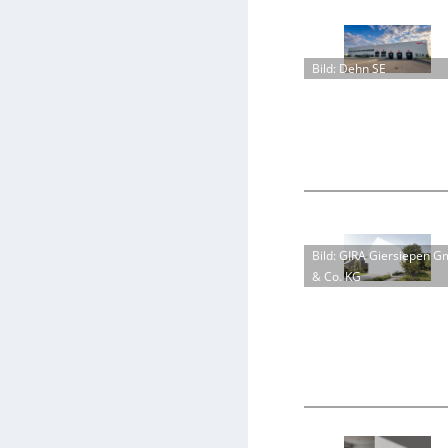
Bild: Dehn SE
Bild: GIRA Giersiepen 
& Co. KG