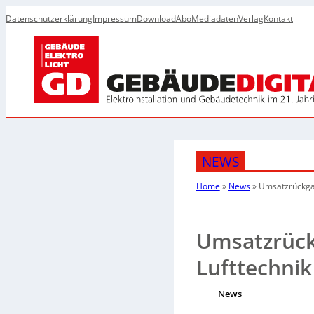
Datenschutzerklärung
Impressum
Download
Abo
Mediadaten
Verlag
Kontakt
NEWS
Home
»
News
»
Umsatzrückgan
Umsatzrück
Lufttechnik
News