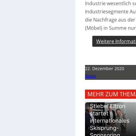
Industrie wesentlich s
Industriesegmente Aut
die Nachfrage aus der
(Möbel) in Summe nur l
Weitere Informat
22. Dezember 2020
News
MEHR ZUM THEM
Stiebel Eltron
startet
internationales
Skisprung-
Sponsoring