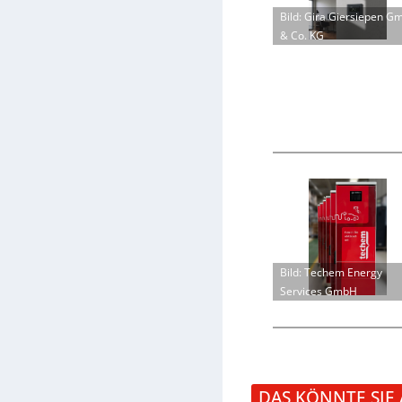
Bild: Gira Giersiepen G
& Co. KG
Bild: Techem Energy
Services GmbH
DAS KÖNNTE SIE