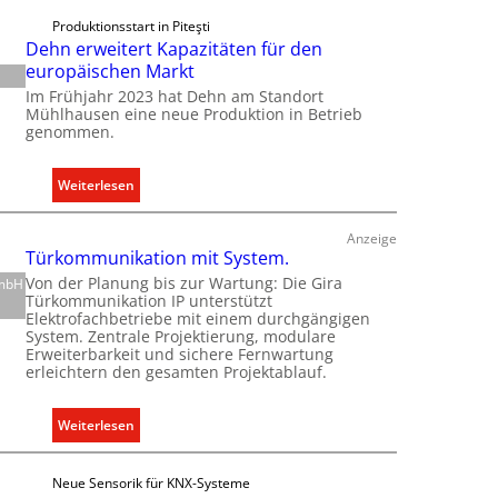
i
Produktionsstart in Piteşti
n
Dehn erweitert Kapazitäten für den
C
europäischen Markt
l
Im Frühjahr 2023 hat Dehn am Standort
i
Mühlhausen eine neue Produktion in Betrieb
genommen.
p
f
ü
:
Weiterlesen
r
D
a
e
Anzeige
l
h
Türkommunikation mit System.
l
n
Von der Planung bis zur Wartung: Die Gira
GmbH
e
Türkommunikation IP unterstützt
e
Elektrofachbetriebe mit einem durchgängigen
U
r
System. Zentrale Projektierung, modulare
n
w
Erweiterbarkeit und sichere Fernwartung
t
erleichtern den gesamten Projektablauf.
e
e
i
r
t
:
Weiterlesen
g
e
T
r
r
ü
ü
Neue Sensorik für KNX-Systeme
t
r