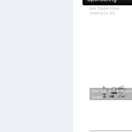
Bild: Stiebel Eltron
GmbH & Co. KG
Bild: Schnabl Stecktechn
GmbH