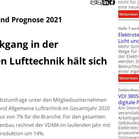
nicht für
eine neue
:
Weiterlesen
und Prognose 2021
i
i
Halle 7 wi
Elektrot
Licht un
kgang in der
l
t
Mehr Sich
i
Wege für 
i
der Elekt
n Lufttechnik hält sich
werden 20
f
Beleuchtu
einer eig
i
:
Weiterlesen
t
l
Gebäudeaut
l
l
VDI 3805 
erbstumfrage unter den Mitgliedsunternehmen
digitale
t
and Allgemeine Lufttechnik im Gesamtjahr 2020
Am Donner
t
veranstalt
t
s von 7% für die Branche. Für den gesamten
Arbeitsge
.
Gebäudea
enbau rechnet der VDMA im laufenden Jahr mit
t
Elektrote
praxisorie
roduktion um 14%.
Onlinever