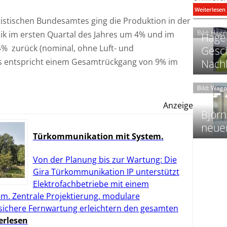
:
Weiterlesen
istischen Bundesamtes ging die Produktion in der
i
Bild: Hage
ik im ersten Quartal des Jahres um 4% und im
Hager
I
% zurück (nominal, ohne Luft- und
Gesch
as entspricht einem Gesamtrückgang von 9% im
Nachh
Bild: Wag
l
Anzeige
Björn
neue
l
Türkommunikation mit System.
t
l
Von der Planung bis zur Wartung: Die
i
Gira Türkommunikation IP unterstützt
Elektrofachbetriebe mit einem
t
l
m. Zentrale Projektierung, modulare
f
 sichere Fernwartung erleichtern den gesamten
erlesen