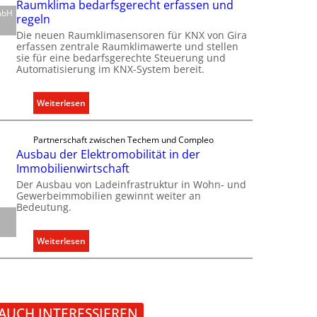
Raumklima bedarfsgerecht erfassen und
n
K
k
mbH
regeln
d
a
o
e
Die neuen Raumklimasensoren für KNX von Gira
p
m
erfassen zentrale Raumklimawerte und stellen
a
sie für eine bedarfsgerechte Steuerung und
m
z
Automatisierung im KNX-System bereit.
u
i
n
t
i
:
Weiterlesen
ä
k
R
t
a
a
Partnerschaft zwischen Techem und Compleo
e
t
u
Ausbau der Elektromobilität in der
n
i
m
Immobilienwirtschaft
f
o
k
Der Ausbau von Ladeinfrastruktur in Wohn- und
ü
n
l
Gewerbeimmobilien gewinnt weiter an
r
m
Bedeutung.
i
d
i
m
e
t
a
:
Weiterlesen
n
S
b
A
e
y
e
u
u
s
d
s
r
t
a
b
o
e
 AUCH INTERESSIEREN
r
a