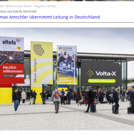
Bild: ©Alexander Maier / Regiolux GmbH
olux verstärkt Vertrieb
mas Amschler übernimmt Leitung in Deutschland