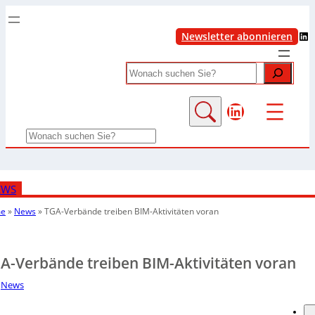
LinkedIn
Newsletter abonnieren
Search
LinkedIn
Search
EWS
e
»
News
»
TGA-Verbände treiben BIM-Aktivitäten voran
A-Verbände treiben BIM-Aktivitäten voran
News