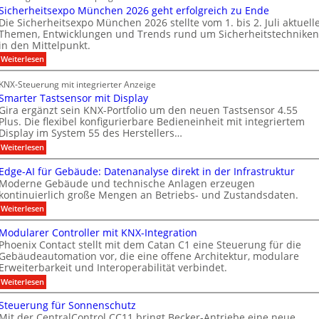
Sicherheitsexpo München 2026 geht erfolgreich zu Ende
r
B
o
e
Die Sicherheitsexpo München 2026 stellte vom 1. bis 2. Juli aktuell
m
r
n
i
Themen, Entwicklungen und Trends rund um Sicherheitstechniken
a
a
s
g
in den Mittelpunkt.
k
n
p
e
:
Weiterlesen
a
d
a
n
S
b
i
f
r
e
KNX-Steuerung mit integrierter Anzeige
c
a
r
t
n
Smarter Tastsensor mit Display
h
e
ü
n
M
e
Gira ergänzt sein KNX-Portfolio um den neuen Tastsensor 4.55
r
r
h
Plus. Die flexibel konfigurierbare Bedieneinheit mit integriertem
e
a
h
ö
Display im System 55 des Herstellers…
e
r
r
e
f
s
:
Weiterlesen
b
i
k
S
t
f
t
e
e
m
s
Edge-AI für Gebäude: Datenanalyse direkt in der Infrastruktur
n
e
i
a
e
Moderne Gebäude und technische Anlagen erzeugen
e
r
r
M
x
kontinuierlich große Mengen an Betriebs- und Zustandsdaten.
t
p
t
k
D
e
:
o
Weiterlesen
n
e
T
r
E
M
T
e
n
d
ü
T
Modularer Controller mit KNX-Integration
a
g
n
u
n
e
Phoenix Contact stellt mit dem Catan C1 eine Steuerung für die
s
e
c
e
u
Gebäudeautomation vor, die eine offene Architektur, modulare
c
t
-
h
s
Erweiterbarkeit und Interoperabilität verbindet.
s
A
e
n
h
e
I
n
A
:
Weiterlesen
g
n
n
f
2
M
u
m
s
o
ü
0
o
Steuerung für Sonnenschutz
o
s
r
2
i
l
d
r
Mit der CentralControl CC11 bringt Becker-Antriebe eine neue
G
6