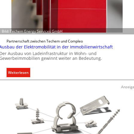
e
k
r
t
f
a
s
Bild: Techem Energy Services GmbH
s
e
Partnerschaft zwischen Techem und Compleo
n
Ausbau der Elektromobilität in der Immobilienwirtschaft
u
Der Ausbau von Ladeinfrastruktur in Wohn- und
n
Gewerbeimmobilien gewinnt weiter an Bedeutung.
d
r
:
Weiterlesen
e
A
g
u
Anzeig
e
s
l
b
n
a
u
d
e
r