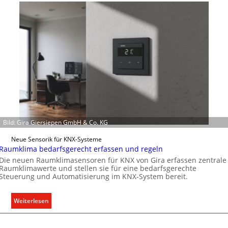
h
n
e
r
w
e
i
t
e
r
t
Bild: Gira Giersiepen GmbH & Co. KG
K
a
Neue Sensorik für KNX-Systeme
p
Raumklima bedarfsgerecht erfassen und regeln
a
Die neuen Raumklimasensoren für KNX von Gira erfassen zentrale
z
Raumklimawerte und stellen sie für eine bedarfsgerechte
Steuerung und Automatisierung im KNX-System bereit.
i
t
ä
:
Weiterlesen
t
R
e
a