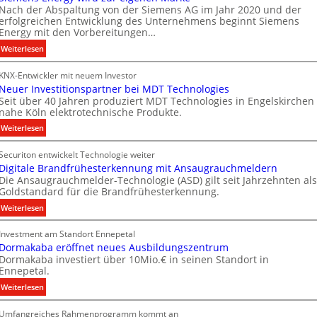
u
Nach der Abspaltung von der Siemens AG im Jahr 2020 und der
u
erfolgreichen Entwicklung des Unternehmens beginnt Siemens
k
n
Energy mit den Vorbereitungen…
t
g
:
Weiterlesen
d
s
S
a
t
KNX-Entwickler mit neuem Investor
i
t
e
Neuer Investitionspartner bei MDT Technologies
e
e
c
Seit über 40 Jahren produziert MDT Technologies in Engelskirchen
m
n
h
nahe Köln elektrotechnische Produkte.
e
n
:
Weiterlesen
n
i
N
s
k
Securiton entwickelt Technologie weiter
e
E
Digitale Brandfrühesterkennung mit Ansaugrauchmeldern
u
n
Die Ansaugrauchmelder-Technologie (ASD) gilt seit Jahrzehnten als
e
e
Goldstandard für die Brandfrühesterkennung.
r
r
:
Weiterlesen
I
g
D
n
y
Investment am Standort Ennepetal
i
v
w
Dormakaba eröffnet neues Ausbildungszentrum
g
e
i
Dormakaba investiert über 10Mio.€ in seinen Standort in
i
s
r
Ennepetal.
t
t
d
:
Weiterlesen
a
i
z
D
l
t
u
Umfangreiches Rahmenprogramm kommt an
o
e
i
r