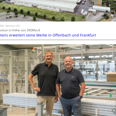
Bild: Siemens AG
stition in Höhe von 300Mio.€
mens erweitert seine Werke in Offenbach und Frankfurt