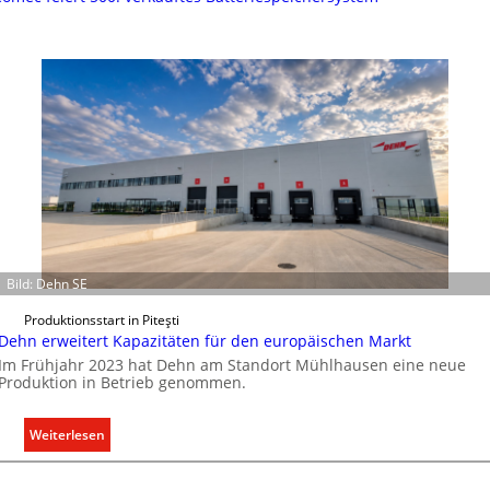
Bild: Dehn SE
Produktionsstart in Piteşti
Dehn erweitert Kapazitäten für den europäischen Markt
Im Frühjahr 2023 hat Dehn am Standort Mühlhausen eine neue
Produktion in Betrieb genommen.
:
Weiterlesen
D
e