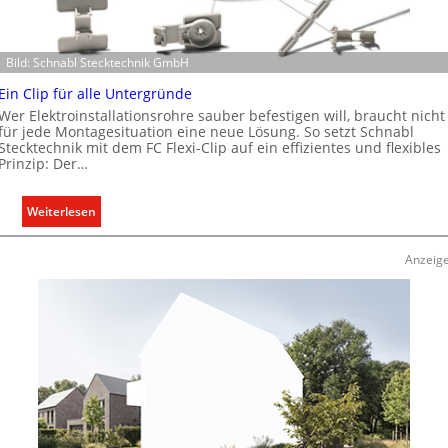
E
l
e
Bild: Schnabl Stecktechnik GmbH
k
t
Ein Clip für alle Untergründe
r
Wer Elektroinstallationsrohre sauber befestigen will, braucht nicht
o
für jede Montagesituation eine neue Lösung. So setzt Schnabl
Stecktechnik mit dem FC Flexi-Clip auf ein effizientes und flexibles
m
Prinzip: Der…
o
b
:
Weiterlesen
i
E
l
i
i
Anzeig
n
t
C
ä
l
t
i
i
p
n
f
d
ü
e
r
r
a
I