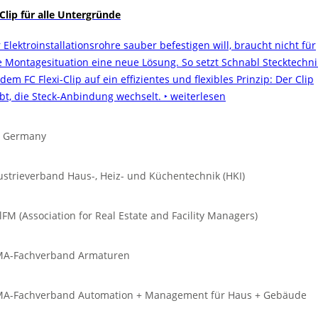
 Clip für alle Untergründe
 Elektroinstallationsrohre sauber befestigen will, braucht nicht für
e Montagesituation eine neue Lösung. So setzt Schnabl Stecktechni
dem FC Flexi-Clip auf ein effizientes und flexibles Prinzip: Der Clip
ibt, die Steck-Anbindung wechselt.
‣ weiterlesen
 Germany
ustrieverband Haus-, Heiz- und Küchentechnik (HKI)
lFM (Association for Real Estate and Facility Managers)
A-Fachverband Armaturen
A-Fachverband Automation + Management für Haus + Gebäude