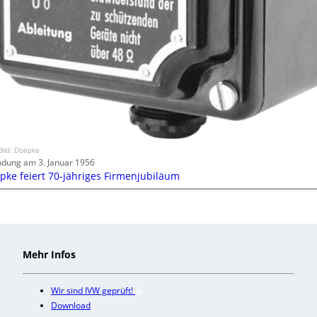
Bild: Doepke
dung am 3. Januar 1956
pke feiert 70-jähriges Firmenjubiläum
Mehr Infos
Wir sind IVW geprüft!
Download