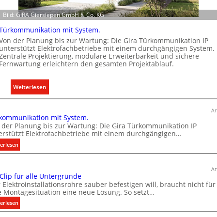
l
m
Bild: GIRA Giersiepen GmbH & Co. KG
l
m
e
o
Türkommunikation mit System.
U
b
Von der Planung bis zur Wartung: Die Gira Türkommunikation IP
n
unterstützt Elektrofachbetriebe mit einem durchgängigen System.
i
Zentrale Projektierung, modulare Erweiterbarkeit und sichere
t
l
Fernwartung erleichtern den gesamten Projektablauf.
e
i
r
e
:
Weiterlesen
g
n
T
r
w
ü
ü
i
An
kommunikation mit System.
r
n
r
 der Planung bis zur Wartung: Die Gira Türkommunikation IP
k
d
t
erstützt Elektrofachbetriebe mit einem durchgängigen…
o
e
s
:
erlesen
m
c
T
m
h
ü
u
An
a
r
 Clip für alle Untergründe
n
k
f
 Elektroinstallationsrohre sauber befestigen will, braucht nicht für
i
o
e Montagesituation eine neue Lösung. So setzt…
t
k
m
:
erlesen
a
m
E