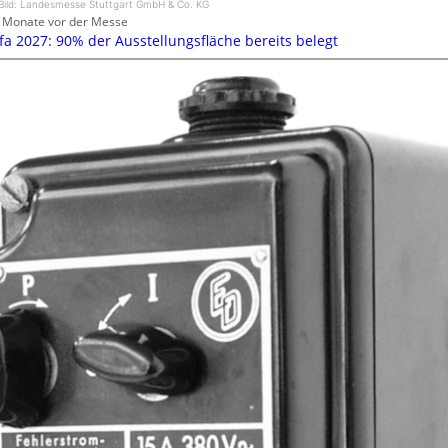
Bild: Landesmesse Stuttgart GmbH & Co. KG
 Monate vor der Messe
efa 2027: 90% der Ausstellungsfläche bereits belegt