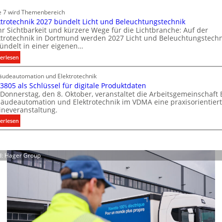
u
t
i
n
e 7 wird Themenbereich
i
n
i
ktrotechnik 2027 bündelt Licht und Beleuchtungstechnik
o
C
k
r Sichtbarkeit und kürzere Wege für die Lichtbranche: Auf der
l
n
ktrotechnik in Dortmund werden 2027 Licht und Beleuchtungstechn
a
i
m
ündelt in einer eigenen…
t
p
i
:
erlesen
i
f
t
E
o
ü
S
udeautomation und Elektrotechnik
l
n
r
 3805 als Schlüssel für digitale Produktdaten
y
e
m
a
Donnerstag, den 8. Oktober, veranstaltet die Arbeitsgemeinschaft
k
i
s
l
äudeautomation und Elektrotechnik im VDMA eine praxisorientier
t
t
t
l
ineveranstaltung.
r
S
e
e
:
erlesen
o
y
U
m
V
t
s
n
.
D
e
t
t
I
c
e
e
d: Hager Group
3
h
m
r
8
n
.
g
0
i
r
5
k
ü
a
2
n
l
0
d
s
2
e