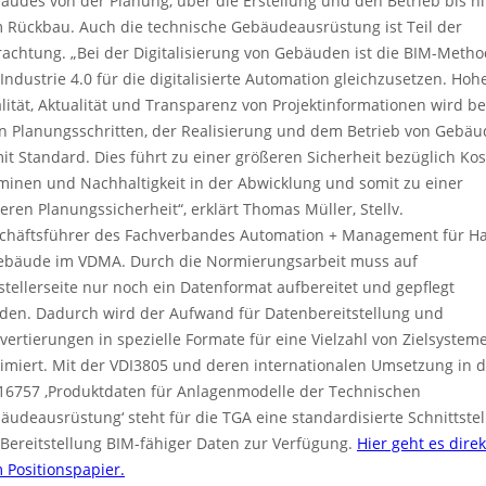
äudes von der Planung, über die Erstellung und den Betrieb bis h
 Rückbau. Auch die technische Gebäudeausrüstung ist Teil der
rachtung. „Bei der Digitalisierung von Gebäuden ist die BIM-Meth
 Industrie 4.0 für die digitalisierte Automation gleichzusetzen. Hoh
lität, Aktualität und Transparenz von Projektinformationen wird be
en Planungsschritten, der Realisierung und dem Betrieb von Gebä
it Standard. Dies führt zu einer größeren Sicherheit bezüglich Kos
minen und Nachhaltigkeit in der Abwicklung und somit zu einer
eren Planungssicherheit“, erklärt Thomas Müller, Stellv.
chäftsführer des Fachverbandes Automation + Management für H
ebäude im VDMA. Durch die Normierungsarbeit muss auf
stellerseite nur noch ein Datenformat aufbereitet und gepflegt
den. Dadurch wird der Aufwand für Datenbereitstellung und
vertierungen in spezielle Formate für eine Vielzahl von Zielsystem
imiert. Mit der VDI3805 und deren internationalen Umsetzung in d
16757 ‚Produktdaten für Anlagenmodelle der Technischen
äudeausrüstung‘ steht für die TGA eine standardisierte Schnittstel
 Bereitstellung BIM-fähiger Daten zur Verfügung.
Hier geht es direk
 Positionspapier.