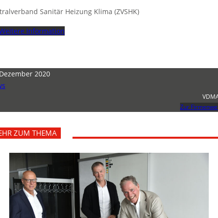
tralverband Sanitär Heizung Klima (ZVSHK)
Weitere Information
 Dezember 2020
ws
VDMA
Zur Firmenwe
EHR ZUM THEMA