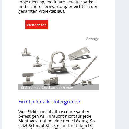
Projektierung, modulare Erweiterbarkeit
und sichere Fernwartung erleichtern den
gesamten Projektablauf.
:
Weiterlesen
T
ü
Anzeige
r
k
o
m
m
u
n
i
Bild: Schnabl Stecktechnik GmbH
k
a
Ein Clip für alle Untergründe
t
i
Wer Elektroinstallationsrohre sauber
o
befestigen will, braucht nicht für jede
Montagesituation eine neue Lösung. So
n
setzt Schnabl Stecktechnik mit dem FC
m