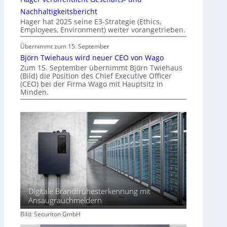
i
Nachhaltigkeitsbericht
n
Hager hat 2025 seine E3-Strategie (Ethics,
Employees, Environment) weiter vorangetrieben.
d
e
Übernimmt zum 15. September
r
Björn Twiehaus wird neuer CEO von Wago
I
Zum 15. September übernimmt Björn Twiehaus
m
(Bild) die Position des Chief Executive Officer
m
(CEO) bei der Firma Wago mit Hauptsitz in
Minden.
o
b
i
l
i
e
n
w
i
r
Digitale Brandfrühesterkennung mit
Ansaugrauchmeldern
t
s
Bild: Securiton GmbH
c