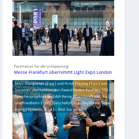
Fachmesse für die Lichtplanung
Messe Frankfurt übernimmt Light Expo London
Marc Guirguirian (2.v.r.) und Arndt Freytag (1.v.r.) von
Socomec überreichen den Award fürden Kauf des 500.
Speicherprojektes an Edith Kemp (RheinlandSolar, 1.v.l.)
und Friedhelm Enslin (Geschäftsführer BayWa r.e. Solar
Energy Systems, 2. v.l.) – Bild: Socomec