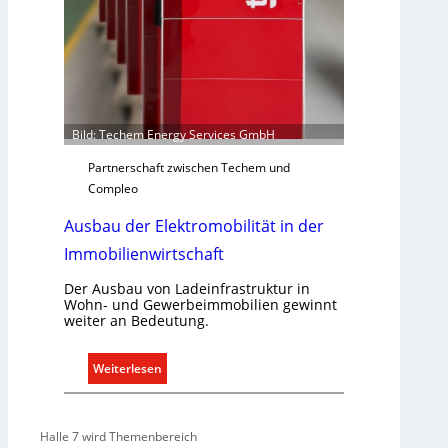
g
e
r
e
c
h
Bild: Techem Energy Services GmbH
t
Partnerschaft zwischen Techem und
e
Compleo
r
f
Ausbau der Elektromobilität in der
a
Immobilienwirtschaft
s
s
Der Ausbau von Ladeinfrastruktur in
e
Wohn- und Gewerbeimmobilien gewinnt
n
weiter an Bedeutung.
u
n
:
Weiterlesen
d
A
r
u
e
s
Halle 7 wird Themenbereich
g