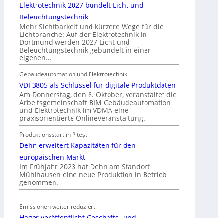
b
Elektrotechnik 2027 bündelt Licht und
e
a
Beleuchtungstechnik
l
u
Mehr Sichtbarkeit und kürzere Wege für die
n
d
Lichtbranche: Auf der Elektrotechnik in
Dortmund werden 2027 Licht und
e
Beleuchtungstechnik gebündelt in einer
r
eigenen…
E
l
Gebäudeautomation und Elektrotechnik
e
VDI 3805 als Schlüssel für digitale Produktdaten
k
Am Donnerstag, den 8. Oktober, veranstaltet die
Arbeitsgemeinschaft BIM Gebäudeautomation
t
und Elektrotechnik im VDMA eine
r
praxisorientierte Onlineveranstaltung.
o
Produktionsstart in Piteşti
m
Dehn erweitert Kapazitäten für den
o
b
europäischen Markt
i
Im Frühjahr 2023 hat Dehn am Standort
Mühlhausen eine neue Produktion in Betrieb
l
genommen.
i
t
ä
Emissionen weiter reduziert
t
Hager veröffentlicht Geschäfts- und