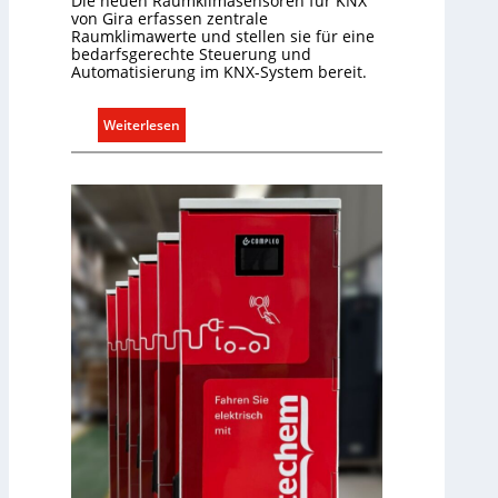
Die neuen Raumklimasensoren für KNX
e
von Gira erfassen zentrale
Raumklimawerte und stellen sie für eine
r
bedarfsgerechte Steuerung und
g
Automatisierung im KNX-System bereit.
r
ü
:
Weiterlesen
n
R
d
a
e
u
m
k
l
i
m
a
b
e
d
a
r
f
s