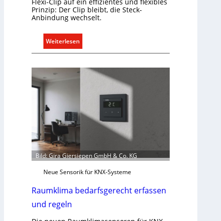
Flexi-Clip auf ein effizientes und flexibles
i
Prinzip: Der Clip bleibt, die Steck-
Anbindung wechselt.
t
S
y
:
Weiterlesen
s
E
t
i
e
n
m
C
.
l
i
p
f
ü
r
a
Bild: Gira Giersiepen GmbH & Co. KG
l
Neue Sensorik für KNX-Systeme
l
e
Raumklima bedarfsgerecht erfassen
U
und regeln
n
t