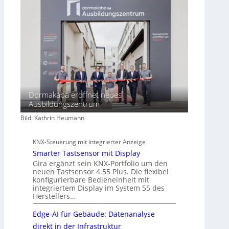
h
a
f
t
Dormakaba eröffnet neues
Ausbildungszentrum
Bild: Kathrin Heumann
KNX-Steuerung mit integrierter Anzeige
Smarter Tastsensor mit Display
Gira ergänzt sein KNX-Portfolio um den
neuen Tastsensor 4.55 Plus. Die flexibel
konfigurierbare Bedieneinheit mit
integriertem Display im System 55 des
Herstellers…
Edge-AI für Gebäude: Datenanalyse
direkt in der Infrastruktur