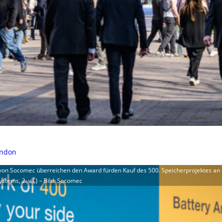
ondon
r.) von Socomec überreichen den Award fürden Kauf des 500. Speicherprojektes an 
stems, 2. v.l.) – Bild: Socomec