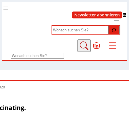
LinkedIn
Newsletter abonnieren
Search
LinkedIn
Search
020
cinating.