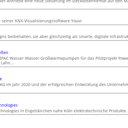
cker-Antriebe eine neue Steuerung im Steckdosenformat auf den M
n
n seiner KNX-Visualisierungssoftware Youvi.
ns beibehalten, sie aber gleichzeitig als smarte, digitale Infrastru
eßen
DualPAC Wasser-Wasser-Großwärmepumpen für das Pilotprojekt Powe
r Lahn…
e
AG im Jahr 2020 und der erfolgreichen Entwicklung des Unterneh
hnologies
chnologies in Engelskirchen nahe Köln elektrotechnische Produkte.