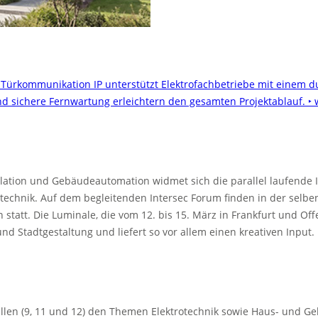
 Türkommunikation IP unterstützt Elektrofachbetriebe mit einem 
nd sichere Fernwartung erleichtern den gesamten Projektablauf.
‣ 
allation und Gebäudeautomation widmet sich die parallel laufende I
echnik. Auf dem begleitenden Intersec Forum finden in der selben
tatt. Die Luminale, die vom 12. bis 15. März in Frankfurt und Off
 Stadtgestaltung und liefert so vor allem einen kreativen Input.
allen (9, 11 und 12) den Themen Elektrotechnik sowie Haus- und G