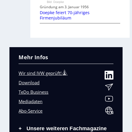
Bild: Doepke
Gründung am 3. Januar 1956
Doepke feiert 70-jähriges
Firmenjubiläum
Mehr Infos
Wir sind IVW geprüft!
Download
TeDo Business
Mediadaten
Abo-Service
Unsere weiteren Fachmagazine
+