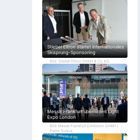
Stiebel Eltron startet internationales
Skisprung-Sponsoring
Bild: Stiebel Eltron GmbH & Co. KG
Messe Frankfurt übernimmt Light
Expo London
Bild: Messe Frankfurt Exhibition GmbH /
Pietro Sutera