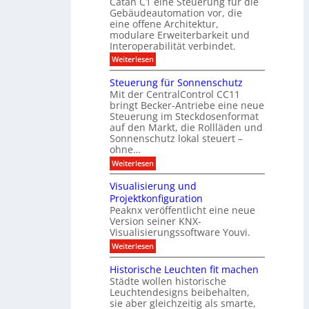
Catan C1 eine Steuerung für die
A
z
e
c
m
I
Gebäudeautomation vor, die
r
e
h
i
f
f
eine offene Architektur,
n
t
ü
o
m
modulare Erweiterbarkeit und
D
r
l
t
Interoperabilität verbindet.
e
i
G
g
r
s
e
:
l
Weiterlesen
r
p
u
b
M
e
d
l
ä
o
i
m
Steuerung für Sonnenschutz
e
a
u
d
c
Mit der CentralControl CC11
y
d
u
r
h
bringt Becker-Antriebe eine neue
e
l
z
n
Steuerung im Steckdosenformat
:
a
u
D
auf den Markt, die Rollläden und
r
E
a
e
Sonnenschutz lokal steuert –
n
t
r
d
ohne…
e
C
e
:
Weiterlesen
n
o
S
a
n
t
n
t
Visualisierung und
e
a
r
Projektkonfiguration
u
l
o
Peaknx veröffentlicht eine neue
e
y
l
Version seiner KNX-
r
s
l
u
Visualisierungssoftware Youvi.
e
e
n
d
r
:
Weiterlesen
g
i
m
V
f
r
i
i
Historische Leuchten fit machen
ü
e
t
s
r
Städte wollen historische
k
K
u
S
t
N
Leuchtendesigns beibehalten,
a
o
i
X
sie aber gleichzeitig als smarte,
l
n