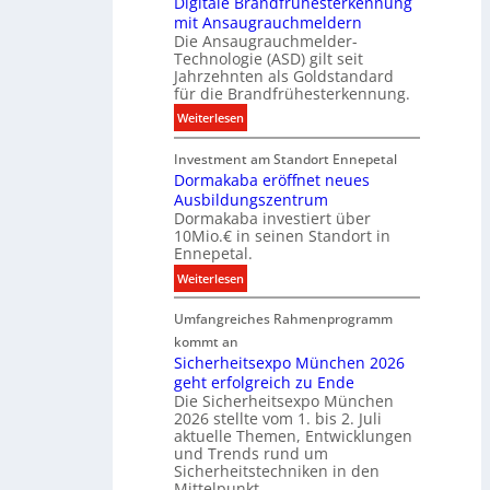
Digitale Brandfrühesterkennung
y
mit Ansaugrauchmeldern
r
w
Die Ansaugrauchmelder-
I
i
Technologie (ASD) gilt seit
n
r
Jahrzehnten als Goldstandard
v
für die Brandfrühesterkennung.
d
e
z
:
Weiterlesen
s
u
D
t
r
Investment am Standort Ennepetal
i
i
e
Dormakaba eröffnet neues
g
t
i
Ausbildungszentrum
i
i
Dormakaba investiert über
g
t
o
10Mio.€ in seinen Standort in
e
a
n
Ennepetal.
n
l
s
:
Weiterlesen
e
e
p
D
n
B
a
Umfangreiches Rahmenprogramm
o
M
r
r
r
kommt an
a
a
t
m
Sicherheitsexpo München 2026
r
n
n
geht erfolgreich zu Ende
a
k
d
e
Die Sicherheitsexpo München
k
e
f
r
2026 stellte vom 1. bis 2. Juli
a
r
aktuelle Themen, Entwicklungen
b
b
ü
und Trends rund um
e
a
Sicherheitstechniken in den
h
i
e
Mittelpunkt.