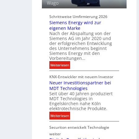
ü
Wago
u
r
n
d
d
Schrittweise Umfirmierung 2026
i
Siemens Energy wird zur
B
g
eigenen Marke
e
i
Nach der Abspaltung von der
l
t
Siemens AG im Jahr 2020 und
e
a
der erfolgreichen Entwicklung
u
des Unternehmens beginnt
l
c
Siemens Energy mit den
e
h
Vorbereitungen…
P
t
:
Weiterlesen
r
u
S
o
n
KNX-Entwickler mit neuem Investor
i
d
g
Neuer Investitionspartner bei
e
u
s
MDT Technologies
m
k
t
Seit über 40 Jahren produziert
e
t
MDT Technologies in
e
n
d
Engelskirchen nahe Köln
c
s
a
elektrotechnische Produkte.
h
E
t
:
Weiterlesen
n
n
e
N
i
e
n
Securiton entwickelt Technologie
e
k
r
u
weiter
g
e