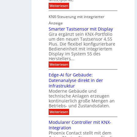
e
M
r
:
Weiterlesen
s
D
S
ö
t
T
i
f
KNX-Steuerung mit integrierter
e
c
T
f
h
Anzeige
r
e
e
n
Smarter Tastsensor mit Display
k
r
c
e
Gira ergänzt sein KNX-Portfolio
e
h
h
um den neuen Tastsensor 4.55
t
e
n
n
Plus. Die flexibel konfigurierbare
i
n
n
Bedieneinheit mit integriertem
t
o
e
s
u
Display im System 55 des
l
u
e
Herstellers…
n
o
x
e
g
:
Weiterlesen
p
g
s
S
o
m
i
m
M
A
Edge-AI für Gebäude:
i
a
e
ü
Datenanalyse direkt in der
u
r
t
n
s
Infrastruktur
t
s
c
A
e
Moderne Gebäude und
h
b
n
r
e
technische Anlagen erzeugen
i
T
s
n
kontinuierlich große Mengen an
a
l
2
a
Betriebs- und Zustandsdaten.
s
0
d
u
t
:
Weiterlesen
2
u
s
E
g
6
e
d
n
g
Modularer Controller mit KNX-
r
n
g
e
g
Integration
a
s
e
h
Phoenix Contact stellt mit dem
s
o
-
t
u
r