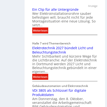
ü
Anzeige
r
Ein Clip für alle Untergründe
k
Wer Elektroinstallationsrohre sauber
o
befestigen will, braucht nicht für jede
Montagesituation eine neue Lösung. So
m
setzt…
m
u
:
Weiterlesen
n
E
i
i
Halle 7 wird Themenbereich
k
n
Elektrotechnik 2027 bündelt Licht und
a
C
Beleuchtungstechnik
t
l
Mehr Sichtbarkeit und kürzere Wege für
i
i
die Lichtbranche: Auf der Elektrotechnik
o
p
in Dortmund werden 2027 Licht und
n
f
Beleuchtungstechnik gebündelt in einer
m
eigenen…
ü
i
r
:
Weiterlesen
t
a
E
S
l
Gebäudeautomation und Elektrotechnik
l
y
l
VDI 3805 als Schlüssel für digitale
e
s
e
Produktdaten
k
t
U
Am Donnerstag, den 8. Oktober,
t
veranstaltet die Arbeitsgemeinschaft
e
n
r
BIM Gebäudeautomation und