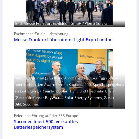
Bild: Messe Frankfurt Exhibition GmbH / Pietro Sutera
Fachmesse für die Lichtplanung
Messe Frankfurt übernimmt Light Expo London
Marc Guirguirian (2.v.r.) und Arndt Freytag (1.v.r.) von Socomec
überreichen den Award fürden Kauf des 500. Speicherprojektes
an Edith Kemp (RheinlandSolar, 1.v.l.) und Friedhelm Enslin
(Geschäftsführer BayWa r.e. Solar Energy Systems, 2. v.l.) –
Bild: Socomec
Feierliche Ehrung auf der EES Europe
Socomec feiert 500. verkauftes
Batteriespeichersystem