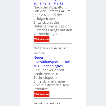
zur eigenen Marke
e
d
Nach der Abspaltung
l
i
von der Siemens AG im
e
g
Jahr 2020 und der
u
i
erfolgreichen
c
Entwicklung des
t
Unternehmens beginnt
h
a
Siemens Energy mit den
t
l
Vorbereitungen…
u
e
:
Weiterlesen
n
P
S
g
r
KNX-Entwickler mit neuem
i
s
o
e
t
Investor
d
m
Neuer
e
u
Investitionspartner bei
e
c
k
MDT Technologies
n
h
t
Seit über 40 Jahren
s
n
d
produziert MDT
E
i
a
Technologies in
n
k
t
Engelskirchen nahe
e
Köln elektrotechnische
e
r
Produkte.
n
g
:
Weiterlesen
y
N
w
Securiton entwickelt
e