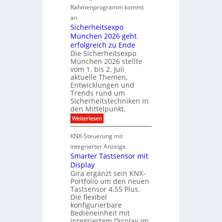
r
Rahmenprogramm kommt
i
d
m
M
an
f
a
Sicherheitsexpo
D
r
k
München 2026 geht
T
ü
a
erfolgreich zu Ende
T
h
Die Sicherheitsexpo
b
e
e
München 2026 stellte
a
c
s
vom 1. bis 2. Juli
e
h
t
aktuelle Themen,
r
n
e
Entwicklungen und
ö
Trends rund um
o
r
Sicherheitstechniken in
f
l
k
den Mittelpunkt.
f
o
e
:
Weiterlesen
n
g
n
S
e
i
n
i
KNX-Steuerung mit
t
c
e
u
h
integrierter Anzeige
n
s
n
e
Smarter Tastsensor mit
e
g
r
Display
u
h
m
Gira ergänzt sein KNX-
e
e
i
Portfolio um den neuen
i
s
t
t
Tastsensor 4.55 Plus.
A
s
Die flexibel
A
e
u
konfigurierbare
n
x
Bedieneinheit mit
s
p
s
integriertem Display im
o