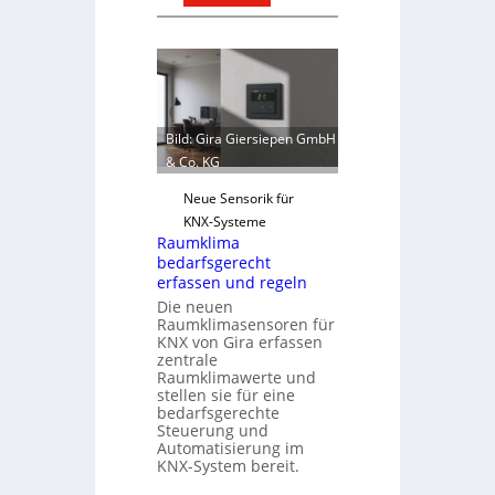
E
ä
i
t
n
e
C
n
l
f
i
ü
Bild: Gira Giersiepen GmbH
p
r
& Co. KG
f
d
ü
Neue Sensorik für
e
r
KNX-Systeme
n
Raumklima
a
e
bedarfsgerecht
l
u
erfassen und regeln
l
r
Die neuen
e
o
Raumklimasensoren für
U
KNX von Gira erfassen
p
zentrale
n
ä
Raumklimawerte und
t
i
stellen sie für eine
e
s
bedarfsgerechte
Steuerung und
r
c
Automatisierung im
g
h
KNX-System bereit.
r
e