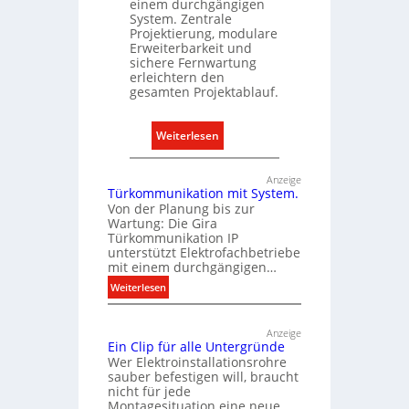
einem durchgängigen
r
System. Zentrale
o
Projektierung, modulare
Erweiterbarkeit und
m
sichere Fernwartung
o
erleichtern den
b
gesamten Projektablauf.
i
l
:
Weiterlesen
i
T
t
ü
Anzeige
ä
Türkommunikation mit System.
r
t
Von der Planung bis zur
k
Wartung: Die Gira
i
o
Türkommunikation IP
n
m
unterstützt Elektrofachbetriebe
d
mit einem durchgängigen…
m
e
:
u
Weiterlesen
r
T
n
I
ü
i
Anzeige
m
r
k
Ein Clip für alle Untergründe
k
m
Wer Elektroinstallationsrohre
a
o
sauber befestigen will, braucht
o
t
nicht für jede
m
b
i
Montagesituation eine neue
m