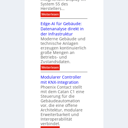
b
a
System 55 des
M
i
u
Herstellers…
ü
l
n
g
:
Weiterlesen
c
d
r
S
h
m
u
Edge-AI für Gebäude:
a
e
a
n
n
Datenanalyse direkt in
u
r
2
g
der Infrastruktur
t
c
0
e
s
Moderne Gebäude und
h
2
r
technische Anlagen
z
6
m
T
erzeugen kontinuierlich
g
e
a
e
e
große Mengen an
s
n
l
h
Betriebs- und
t
t
t
Zustandsdaten.
d
s
e
r
e
e
:
Weiterlesen
r
n
u
E
f
r
s
d
o
m
Modularer Controller
n
o
g
l
mit KNX-Integration
r
e
g
m
Phoenix Contact stellt
-
r
i
mit dem Catan C1 eine
A
e
t
I
Steuerung für die
i
D
f
c
Gebäudeautomation
i
ü
h
vor, die eine offene
s
r
z
Architektur, modulare
p
G
u
l
Erweiterbarkeit und
e
E
a
Interoperabilität
b
n
y
verbindet.
ä
d
u
e