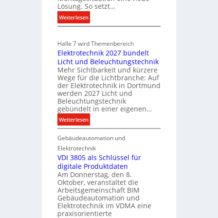
i
Lösung. So setzt…
o
u
l
:
n
Weiterlesen
n
i
E
m
i
e
i
k
i
Halle 7 wird Themenbereich
n
n
a
t
Elektrotechnik 2027 bündelt
C
w
t
S
Licht und Beleuchtungstechnik
l
i
i
y
Mehr Sichtbarkeit und kürzere
i
o
r
Wege für die Lichtbranche: Auf
s
p
n
der Elektrotechnik in Dortmund
t
t
f
m
werden 2027 Licht und
s
e
Beleuchtungstechnik
ü
i
c
gebündelt in einer eigenen…
m
r
t
h
a
.
:
Weiterlesen
S
a
l
E
y
f
l
Gebäudeautomation und
l
s
t
e
e
t
Elektrotechnik
U
k
VDI 3805 als Schlüssel für
e
n
digitale Produktdaten
t
m
Am Donnerstag, den 8.
t
r
.
Oktober, veranstaltet die
e
o
Arbeitsgemeinschaft BIM
r
t
Gebäudeautomation und
g
e
Elektrotechnik im VDMA eine
r
c
praxisorientierte