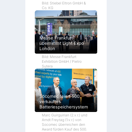
Bild: Stiebel Eltron GmbH &
Co. KG
Messe Frankfurt
übernimmt Light Expo
London
Bild: Messe Frankfurt
Exhibition GmbH / Pietro
Sutera
Socomec feiert 500.
verkauftes
Batteriespeichersystem
Marc Guirguirian (2.v.r.) und
Arndt Freytag (1.v.r.) von
Socomec überreichen den
Award fürden Kauf des 500.