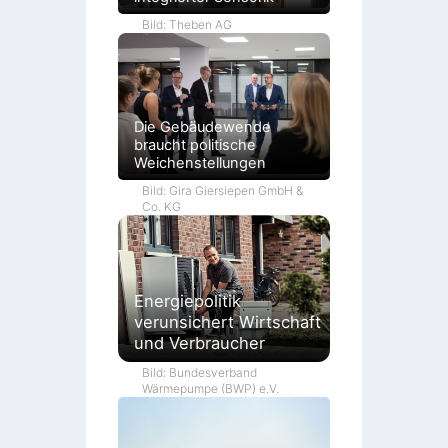
Bild: Theben AG
Die Gebäudewende
braucht politische
Weichenstellungen
Bild: Gira Giersiepen GmbH &
Co. KG
Energiepolitik
verunsichert Wirtschaft
und Verbraucher
Bild: Bundesverband
Wärmepumpe (BWP) e.V.