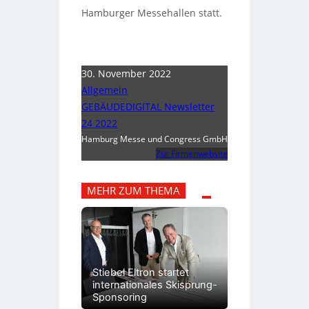
Hamburger Messehallen statt.
30. November 2022
Allgemein
GEBÄUDEDIGITAL Newsletter
24 2022
Hamburg Messe und Congress GmbH
Zur Firmenwebsite
MEHR ZUM THEMA
Stiebel Eltron startet
internationales Skisprung-
Sponsoring