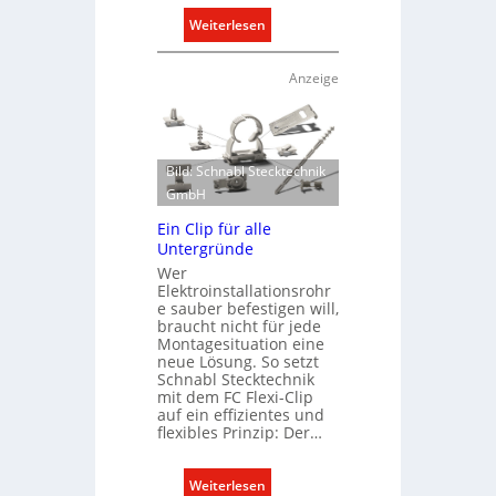
:
Weiterlesen
D
e
Anzeige
h
n
e
r
Bild: Schnabl Stecktechnik
w
GmbH
e
Ein Clip für alle
i
Untergründe
t
Wer
e
Elektroinstallationsrohr
r
e sauber befestigen will,
braucht nicht für jede
t
Montagesituation eine
K
neue Lösung. So setzt
a
Schnabl Stecktechnik
p
mit dem FC Flexi-Clip
auf ein effizientes und
a
flexibles Prinzip: Der…
z
i
:
Weiterlesen
t