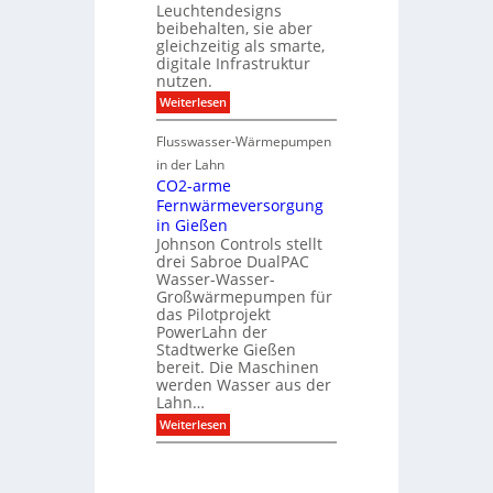
r
i
n
Leuchtendesigns
t
a
s
s
beibehalten, sie aber
r
t
i
c
u
gleichzeitig als smarte,
i
e
h
k
digitale Infrastruktur
o
r
u
t
nutzen.
n
u
t
u
n
z
:
Weiterlesen
r
g
H
u
i
Flusswasser-Wärmepumpen
n
s
d
t
in der Lahn
P
o
CO2-arme
r
r
Fernwärmeversorgung
o
i
j
in Gießen
s
e
c
Johnson Controls stellt
k
h
drei Sabroe DualPAC
t
e
Wasser-Wasser-
k
L
Großwärmepumpen für
o
e
das Pilotprojekt
n
u
f
PowerLahn der
c
i
Stadtwerke Gießen
h
g
t
bereit. Die Maschinen
u
e
werden Wasser aus der
r
n
Lahn…
a
f
t
:
Weiterlesen
i
i
C
t
o
O
m
n
2
a
-
c