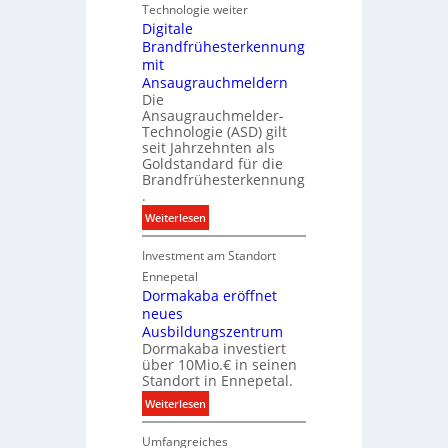
i
u
Technologie weiter
r
e
Digitale
d
Brandfrühesterkennung
r
z
mit
I
u
Ansaugrauchmeldern
n
r
Die
v
Ansaugrauchmelder-
e
e
Technologie (ASD) gilt
i
s
seit Jahrzehnten als
g
t
Goldstandard für die
e
Brandfrühesterkennung
i
n
.
t
e
i
:
Weiterlesen
n
o
D
M
n
Investment am Standort
i
a
s
g
Ennepetal
r
p
i
Dormakaba eröffnet
k
a
neues
t
e
r
Ausbildungszentrum
a
Dormakaba investiert
t
l
über 10Mio.€ in seinen
n
e
Standort in Ennepetal.
e
B
:
Weiterlesen
r
r
D
b
a
Umfangreiches
o
e
n