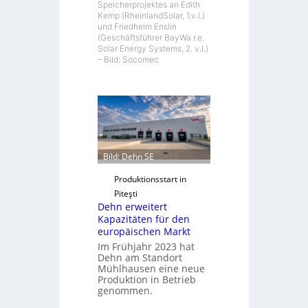
Speicherprojektes an Edith
Kemp (RheinlandSolar, 1.v.l.)
und Friedhelm Enslin
(Geschäftsführer BayWa r.e.
Solar Energy Systems, 2. v.l.)
– Bild: Socomec
Bild: Dehn SE
Produktionsstart in
Piteşti
Dehn erweitert
Kapazitäten für den
europäischen Markt
Im Frühjahr 2023 hat
Dehn am Standort
Mühlhausen eine neue
Produktion in Betrieb
genommen.