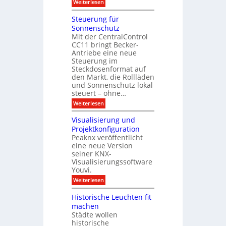
:
Weiterlesen
d
M
e
o
Steuerung für
:
d
D
Sonnenschutz
u
a
Mit der CentralControl
l
t
CC11 bringt Becker-
a
e
r
Antriebe eine neue
n
e
Steuerung im
a
r
Steckdosenformat auf
n
C
a
den Markt, die Rollläden
o
l
und Sonnenschutz lokal
n
y
steuert – ohne…
t
s
r
:
Weiterlesen
e
o
S
d
l
t
i
Visualisierung und
l
e
r
Projektkonfiguration
e
u
e
r
Peaknx veröffentlicht
e
k
m
eine neue Version
r
t
i
u
seiner KNX-
i
t
n
n
Visualisierungssoftware
K
g
d
Youvi.
N
f
e
X
:
Weiterlesen
ü
r
-
V
r
I
I
i
S
Historische Leuchten fit
n
n
s
o
f
machen
t
u
n
r
e
Städte wollen
a
n
a
g
historische
l
e
s