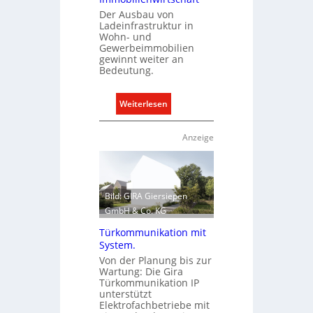
c
Der Ausbau von
h
Ladeinfrastruktur in
Wohn- und
t
Gewerbeimmobilien
e
gewinnt weiter an
r
Bedeutung.
f
a
:
Weiterlesen
s
A
s
u
Anzeige
e
s
n
b
u
a
n
u
Bild: GIRA Giersiepen
d
d
GmbH & Co. KG
r
e
e
Türkommunikation mit
r
g
System.
E
e
Von der Planung bis zur
l
Wartung: Die Gira
l
e
Türkommunikation IP
n
unterstützt
k
Elektrofachbetriebe mit
t