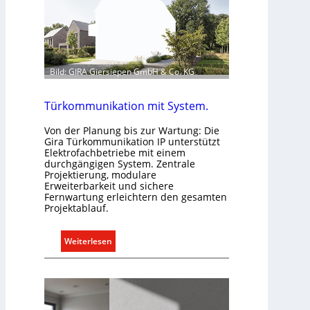
i
p
f
ü
r
Bild: GIRA Giersiepen GmbH & Co. KG
a
l
Türkommunikation mit System.
l
e
Von der Planung bis zur Wartung: Die
Gira Türkommunikation IP unterstützt
U
Elektrofachbetriebe mit einem
n
durchgängigen System. Zentrale
t
Projektierung, modulare
Erweiterbarkeit und sichere
e
Fernwartung erleichtern den gesamten
r
Projektablauf.
g
r
:
Weiterlesen
ü
T
n
ü
d
r
e
k