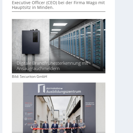
Executive Officer (CEO) bei der Firma Wago mit
i
Hauptsitz in Minden.
l
i
e
n
w
i
r
t
s
Digitale Brandfrühesterkennung mit
c
Ansaugrauchmeldern
h
Bild: Securiton GmbH
a
f
t