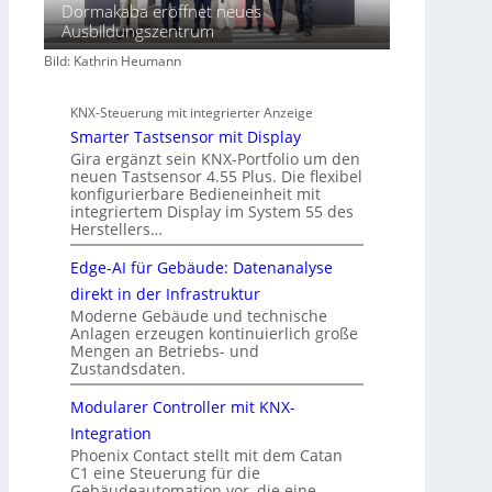
Dormakaba eröffnet neues
Ausbildungszentrum
Bild: Kathrin Heumann
KNX-Steuerung mit integrierter Anzeige
Smarter Tastsensor mit Display
Gira ergänzt sein KNX-Portfolio um den
neuen Tastsensor 4.55 Plus. Die flexibel
konfigurierbare Bedieneinheit mit
integriertem Display im System 55 des
Herstellers…
Edge-AI für Gebäude: Datenanalyse
direkt in der Infrastruktur
Moderne Gebäude und technische
Anlagen erzeugen kontinuierlich große
Mengen an Betriebs- und
Zustandsdaten.
Modularer Controller mit KNX-
Integration
Phoenix Contact stellt mit dem Catan
C1 eine Steuerung für die
Gebäudeautomation vor, die eine