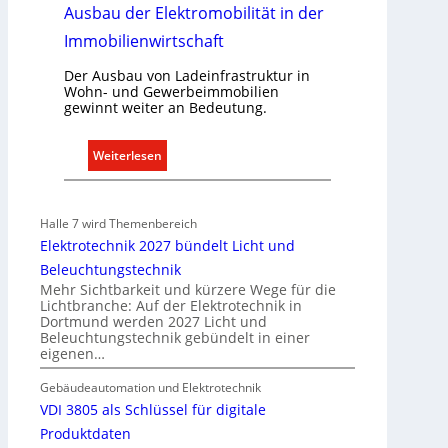
Ausbau der Elektromobilität in der
f
Immobilienwirtschaft
a
s
Der Ausbau von Ladeinfrastruktur in
s
Wohn- und Gewerbeimmobilien
e
gewinnt weiter an Bedeutung.
n
u
:
Weiterlesen
n
A
d
u
r
s
Halle 7 wird Themenbereich
e
b
Elektrotechnik 2027 bündelt Licht und
g
a
Beleuchtungstechnik
e
u
Mehr Sichtbarkeit und kürzere Wege für die
l
d
Lichtbranche: Auf der Elektrotechnik in
n
Dortmund werden 2027 Licht und
e
Beleuchtungstechnik gebündelt in einer
r
eigenen…
E
l
Gebäudeautomation und Elektrotechnik
e
VDI 3805 als Schlüssel für digitale
k
Produktdaten