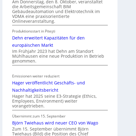
t
Am Donnerstag, den 8. Oktober, veranstaltet
die Arbeitsgemeinschaft BIM
r
Gebäudeautomation und Elektrotechnik im
o
VDMA eine praxisorientierte
m
Onlineveranstaltung.
o
Produktionsstart in Piteşti
b
Dehn erweitert Kapazitäten für den
i
l
europäischen Markt
Im Frühjahr 2023 hat Dehn am Standort
i
Mühlhausen eine neue Produktion in Betrieb
t
genommen.
ä
t
Emissionen weiter reduziert
i
Hager veröffentlicht Geschäfts- und
n
d
Nachhaltigkeitsbericht
e
Hager hat 2025 seine E3-Strategie (Ethics,
Employees, Environment) weiter
r
vorangetrieben.
I
m
Übernimmt zum 15. September
m
Björn Twiehaus wird neuer CEO von Wago
o
Zum 15. September übernimmt Björn
Twiehaus (Bild) die Position des Chief
b