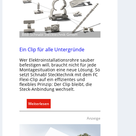
Bild: Schnabl Stecktechnik GmbH
Ein Clip für alle Untergründe
Wer Elektroinstallationsrohre sauber
befestigen will, braucht nicht für jede
Montagesituation eine neue Lösung. So
setzt Schnabl Stecktechnik mit dem FC
Flexi-Clip auf ein effizientes und
flexibles Prinzip: Der Clip bleibt, die
Steck-Anbindung wechselt.
:
Weiterlesen
E
i
Anzeige
n
C
l