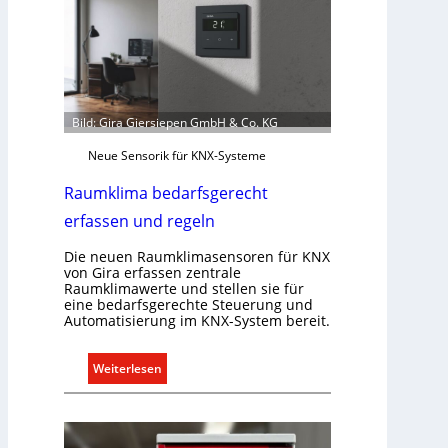
o
m
m
u
n
i
Bild: Gira Giersiepen GmbH & Co. KG
k
a
Neue Sensorik für KNX-Systeme
t
Raumklima bedarfsgerecht
i
o
erfassen und regeln
n
Die neuen Raumklimasensoren für KNX
m
von Gira erfassen zentrale
i
Raumklimawerte und stellen sie für
t
eine bedarfsgerechte Steuerung und
S
Automatisierung im KNX-System bereit.
y
s
:
Weiterlesen
t
R
e
a
m
u
.