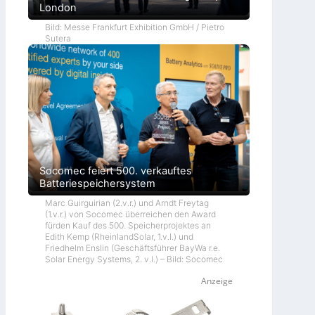
London
Bild: Messe Frankfurt Exhibition GmbH / Pietro
Sutera
Socomec feiert 500. verkauftes
Batteriespeichersystem
Marc Guirguirian (2.v.r.) und Arndt Freytag
(1.v.r.) von Socomec überreichen den Award
fürden Kauf des 500. Speicherprojektes an
Edith Kemp (RheinlandSolar, 1.v.l.) und
Friedhelm Enslin (Geschäftsführer BayWa r.e.
Solar Energy Systems, 2. v.l.) – Bild: Socomec
Anzeige