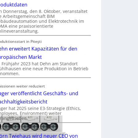
roduktdaten
 Donnerstag, den 8. Oktober, veranstaltet
e Arbeitsgemeinschaft BIM
bäudeautomation und Elektrotechnik im
MA eine praxisorientierte
lineveranstaltung.
oduktionsstart in Piteşti
hn erweitert Kapazitäten für den
uropäischen Markt
 Frühjahr 2023 hat Dehn am Standort
hlhausen eine neue Produktion in Betrieb
enommen.
issionen weiter reduziert
ger veröffentlicht Geschäfts- und
chhaltigkeitsbericht
ger hat 2025 seine E3-Strategie (Ethics,
ployees, Environment) weiter
rangetrieben.
ernimmt zum 15. September
jörn Twiehaus wird neuer CEO von