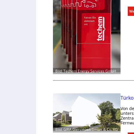
We
Bild: Techem Energy Services GmbH
Türko
Von de
unters
Zentra
Fernwa
Bild: GIRA Giersiepen GmbH & Co. KG