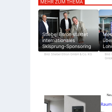
MEHR ZUM THEMA
Mes
Stiebel Eltron startet
übe
internationales
Lon
Skisprung-Sponsoring
Bild:
Bild: Stiebel Eltron GmbH & Co. KG
GmbH
Neu
Raumk