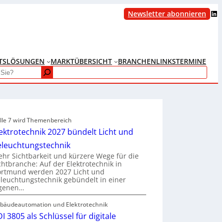
LinkedIn
Newsletter abonnieren
TS
LÖSUNGEN
MARKTÜBERSICHT
BRANCHENLINKS
TERMINE
lle 7 wird Themenbereich
ektrotechnik 2027 bündelt Licht und
eleuchtungstechnik
hr Sichtbarkeit und kürzere Wege für die
chtbranche: Auf der Elektrotechnik in
rtmund werden 2027 Licht und
leuchtungstechnik gebündelt in einer
igenen…
bäudeautomation und Elektrotechnik
I 3805 als Schlüssel für digitale