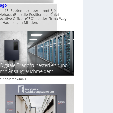
ago
m 15. September übernimmt Björn
iehaus (Bild) die Position des Chief
ecutive Officer (CEO) bei der Firma Wago
t Hauptsitz in Minden.
Digitale Brandfrühesterkennung
mit Ansaugrauchmeldern
ld: Securiton GmbH