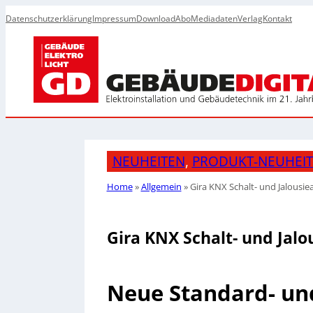
Datenschutzerklärung
Impressum
Download
Abo
Mediadaten
Verlag
Kontakt
NEUHEITEN
, 
PRODUKT-NEUHEI
Home
»
Allgemein
»
Gira KNX Schalt- und Jalousi
Gira KNX Schalt- und Jalo
Neue Standard- un