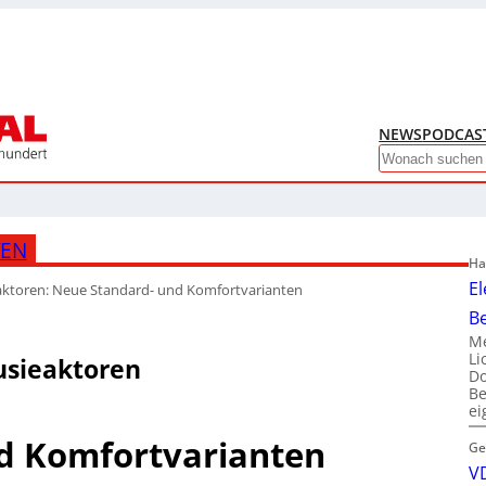
NEWS
PODCAS
Search
TEN
Ha
El
eaktoren: Neue Standard- und Komfortvarianten
B
Me
Li
usieaktoren
Do
Be
e
d Komfortvarianten
Ge
VD