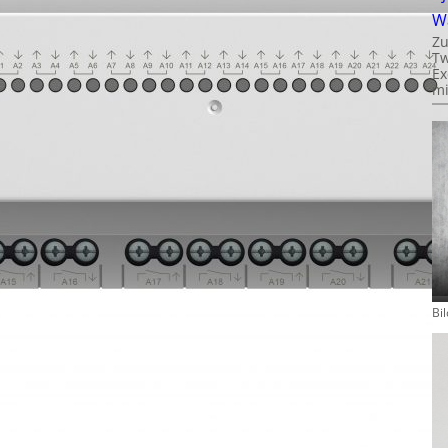
W
Zu
Tw
Ex
mi
Bi