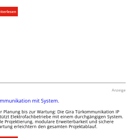
e
f
r
:
ü
iterlesen
e
A
r
c
u
a
h
s
l
t
b
l
e
a
e
r
u
U
f
d
n
a
e
t
s
r
e
s
E
r
e
l
g
n
e
r
Anzeige
u
k
ü
mmunikation mit System.
n
t
n
d
r
d
r Planung bis zur Wartung: Die Gira Türkommunikation IP
r
o
e
tützt Elektrofachbetriebe mit einem durchgängigen System.
e
le Projektierung, modulare Erweiterbarkeit und sichere
m
rtung erleichtern den gesamten Projektablauf.
g
o
e
b