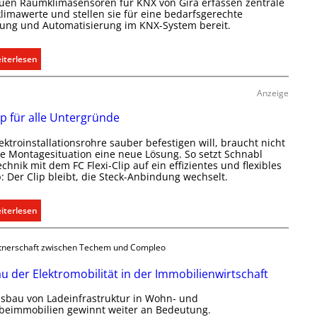
uen Raumklimasensoren für KNX von Gira erfassen zentrale
imawerte und stellen sie für eine bedarfsgerechte
ung und Automatisierung im KNX-System bereit.
:
iterlesen
R
a
Anzeige
u
ip für alle Untergründe
m
k
ektroinstallationsrohre sauber befestigen will, braucht nicht
l
de Montagesituation eine neue Lösung. So setzt Schnabl
i
echnik mit dem FC Flexi-Clip auf ein effizientes und flexibles
p: Der Clip bleibt, die Steck-Anbindung wechselt.
m
a
b
:
iterlesen
e
E
d
i
tnerschaft zwischen Techem und Compleo
a
n
r
C
u der Elektromobilität in der Immobilienwirtschaft
f
l
s
sbau von Ladeinfrastruktur in Wohn- und
i
eimmobilien gewinnt weiter an Bedeutung.
g
p