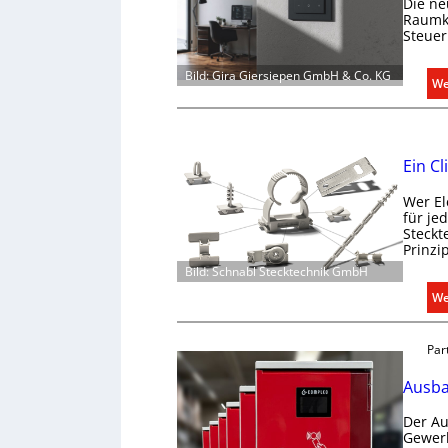
Die ne
Raumkl
Steuer
Bild: Gira Giersiepen GmbH & Co. KG
We
Ein Cl
Wer El
für je
Steckt
Prinzi
Bild: Schnabl Stecktechnik GmbH
We
Par
Ausba
Der Au
Gewerb