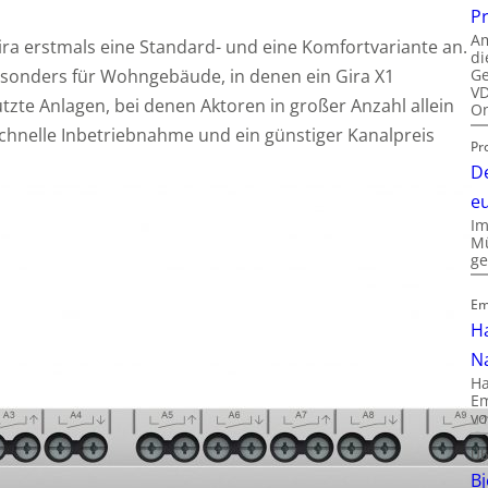
P
Am
ira erstmals eine Standard- und eine Komfortvariante an.
di
Ge
esonders für Wohngebäude, in denen ein Gira X1
VD
nutzte Anlagen, bei denen Aktoren in großer Anzahl allein
On
Schnelle Inbetriebnahme und ein günstiger Kanalpreis
Pr
De
e
Im
Mü
g
Em
Ha
Na
Ha
Em
vo
Üb
B