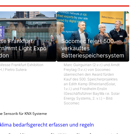
se Frankfurt
Socomec feiert 500.
rnimmt Light Expo
verkauftes
don
Batteriespeichersystem
 Messe Frankfurt Exhibition
Marc Guirguirian (2.v.r.) und Arndt
 / Pietro Sutera
Freytag (1.v.r.) von Socomec
überreichen den Award fürden
Kauf des 500. Speicherprojektes
an Edith Kemp (RheinlandSolar,
1.v.l.) und Friedhelm Enslin
(Geschäftsführer BayWa r.e. Solar
Energy Systems, 2. v.l.) – Bild:
Socomec
e Sensorik für KNX-Systeme
lima bedarfsgerecht erfassen und regeln