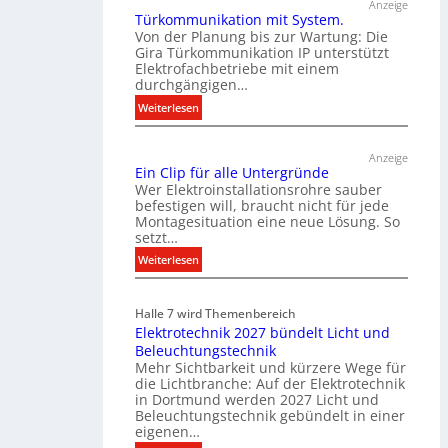
Anzeige
Türkommunikation mit System.
Von der Planung bis zur Wartung: Die
Gira Türkommunikation IP unterstützt
Elektrofachbetriebe mit einem
durchgängigen…
:
Weiterlesen
T
ü
Anzeige
r
Ein Clip für alle Untergründe
k
Wer Elektroinstallationsrohre sauber
o
befestigen will, braucht nicht für jede
Montagesituation eine neue Lösung. So
m
setzt…
m
u
:
Weiterlesen
n
E
i
i
Halle 7 wird Themenbereich
k
n
Elektrotechnik 2027 bündelt Licht und
a
C
Beleuchtungstechnik
t
l
Mehr Sichtbarkeit und kürzere Wege für
i
i
die Lichtbranche: Auf der Elektrotechnik
o
p
in Dortmund werden 2027 Licht und
n
f
Beleuchtungstechnik gebündelt in einer
m
eigenen…
ü