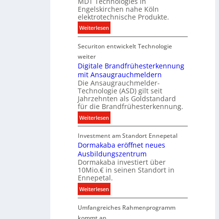
MDT Technologies in
e
n
d
Engelskirchen nahe Köln
c
s
a
elektrotechnische Produkte.
h
E
t
:
Weiterlesen
n
n
e
N
i
e
n
Securiton entwickelt Technologie
e
k
r
u
weiter
g
e
Digitale Brandfrühesterkennung
y
mit Ansaugrauchmeldern
r
w
Die Ansaugrauchmelder-
I
i
Technologie (ASD) gilt seit
n
r
Jahrzehnten als Goldstandard
v
für die Brandfrühesterkennung.
d
e
z
:
Weiterlesen
s
u
D
t
r
Investment am Standort Ennepetal
i
i
e
Dormakaba eröffnet neues
g
t
i
Ausbildungszentrum
i
i
Dormakaba investiert über
g
t
o
10Mio.€ in seinen Standort in
e
a
n
Ennepetal.
n
l
s
:
Weiterlesen
e
e
p
D
n
B
a
Umfangreiches Rahmenprogramm
o
M
r
r
r
kommt an
a