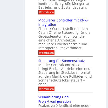
i
T
s
n
kontinuierlich große Mengen an
a
l
2
a
Betriebs- und Zustandsdaten.
s
0
d
u
t
:
Weiterlesen
2
u
s
E
g
6
e
d
n
g
Modularer Controller mit KNX-
r
n
g
e
g
Integration
a
s
e
h
Phoenix Contact stellt mit dem
s
o
-
t
u
r
Catan C1 eine Steuerung für die
A
z
e
c
m
I
Gebäudeautomation vor, die
r
e
h
i
f
f
eine offene Architektur,
n
t
ü
o
m
modulare Erweiterbarkeit und
D
r
l
t
Interoperabilität verbindet.
e
i
G
g
r
s
e
:
l
Weiterlesen
r
p
u
b
M
e
d
l
ä
o
i
m
Steuerung für Sonnenschutz
e
a
u
d
c
Mit der CentralControl CC11
y
d
u
r
h
bringt Becker-Antriebe eine neue
e
l
z
n
Steuerung im Steckdosenformat
:
a
u
D
auf den Markt, die Rollläden und
r
E
a
e
Sonnenschutz lokal steuert –
n
t
r
d
ohne…
e
C
e
:
Weiterlesen
n
o
S
a
n
t
n
t
Visualisierung und
e
a
r
Projektkonfiguration
u
l
o
Peaknx veröffentlicht eine neue
e
y
l