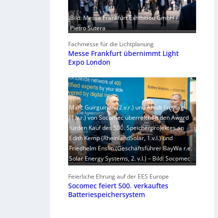
Bild: Messe Frankfurt Exhibition GmbH /
Pietro Sutera
Fachmesse für die Lichtplanung
Messe Frankfurt übernimmt Light
Expo London
Marc Guirguirian (2.v.r.) und Arndt Freytag
(1.v.r.) von Socomec überreichen den Award
fürden Kauf des 500. Speicherprojektes an
Edith Kemp (RheinlandSolar, 1.v.l.) und
Friedhelm Enslin (Geschäftsführer BayWa r.e.
Solar Energy Systems, 2. v.l.) – Bild: Socomec
Feierliche Ehrung auf der EES Europe
Socomec feiert 500. verkauftes
Batteriespeichersystem