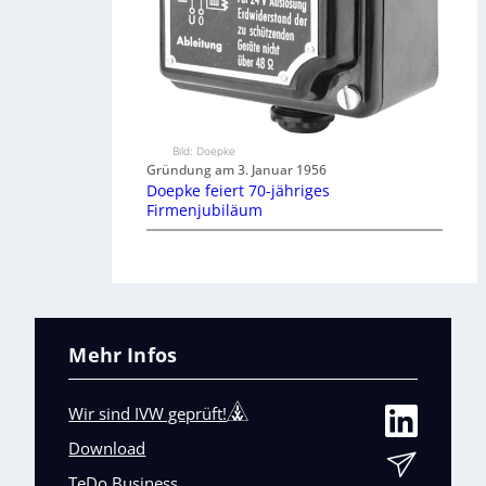
Bild: Doepke
Gründung am 3. Januar 1956
Doepke feiert 70-jähriges
Firmenjubiläum
Mehr Infos
Wir sind IVW geprüft!
Download
TeDo Business