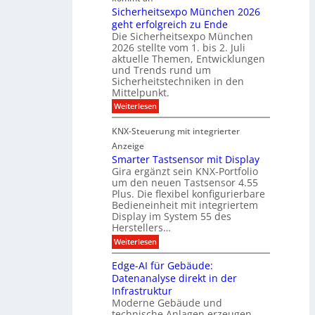
a
t
m
Sicherheitsexpo München 2026
r
n
n
geht erfolgreich zu Ende
a
k
d
e
Die Sicherheitsexpo München
k
e
f
r
2026 stellte vom 1. bis 2. Juli
a
r
aktuelle Themen, Entwicklungen
b
b
ü
und Trends rund um
e
a
Sicherheitstechniken in den
h
i
e
Mittelpunkt.
e
M
r
:
Weiterlesen
s
D
S
ö
t
T
i
f
KNX-Steuerung mit integrierter
e
c
T
f
h
Anzeige
r
e
e
n
Smarter Tastsensor mit Display
k
r
c
e
Gira ergänzt sein KNX-Portfolio
e
h
h
um den neuen Tastsensor 4.55
t
e
n
n
Plus. Die flexibel konfigurierbare
i
n
n
Bedieneinheit mit integriertem
t
o
e
s
u
Display im System 55 des
l
u
e
Herstellers…
n
o
x
e
g
:
Weiterlesen
p
g
s
S
o
m
i
m
M
A
Edge-AI für Gebäude:
i
a
e
ü
Datenanalyse direkt in der
u
r
t
n
s
Infrastruktur
t
s
c
A
e
Moderne Gebäude und
h
b
n
r
e
technische Anlagen erzeugen