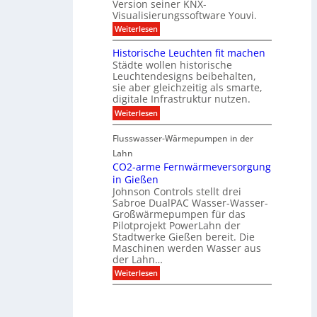
Version seiner KNX-
r
s
l
u
Visualisierungssoftware Youvi.
e
e
n
d
r
:
Weiterlesen
g
i
m
V
f
r
i
i
Historische Leuchten fit machen
ü
e
t
s
r
Städte wollen historische
k
K
u
S
t
N
Leuchtendesigns beibehalten,
a
o
i
X
sie aber gleichzeitig als smarte,
l
n
n
-
digitale Infrastruktur nutzen.
i
n
d
I
s
e
:
Weiterlesen
e
n
i
n
H
r
t
e
s
i
I
e
r
Flusswasser-Wärmepumpen in der
c
s
n
g
u
h
t
Lahn
f
r
n
u
o
r
a
CO2-arme Fernwärmeversorgung
g
t
r
a
t
u
in Gießen
z
i
s
i
n
Johnson Controls stellt drei
s
t
o
d
Sabroe DualPAC Wasser-Wasser-
c
r
n
P
h
Großwärmepumpen für das
u
r
e
k
Pilotprojekt PowerLahn der
o
L
t
Stadtwerke Gießen bereit. Die
j
e
u
e
Maschinen werden Wasser aus
u
r
k
der Lahn…
c
t
h
:
Weiterlesen
k
t
C
o
e
O
n
n
2
f
f
-
i