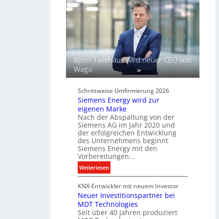
l
l
ü
t
s
L
s
i
e
c
l
h
f
Björn Twiehaus wird neuer CEO von
t
ü
Wago
u
r
n
d
d
Schrittweise Umfirmierung 2026
i
Siemens Energy wird zur
B
g
eigenen Marke
e
i
Nach der Abspaltung von der
l
t
Siemens AG im Jahr 2020 und
e
a
der erfolgreichen Entwicklung
u
des Unternehmens beginnt
l
c
Siemens Energy mit den
e
h
Vorbereitungen…
P
t
:
Weiterlesen
r
u
S
o
n
KNX-Entwickler mit neuem Investor
i
d
g
Neuer Investitionspartner bei
e
u
s
MDT Technologies
m
k
t
Seit über 40 Jahren produziert
e
t