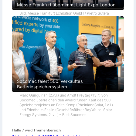
Messe Frankfurt übernimmt Light Expo London
Bild: Messe Frankfurt Exhibition GmbH / Pietro Sutera
Socomec feiert 500. verkauftes
Batteriespeichersystem
Marc Guirguirian (2.v.r.) und Arndt Freytag (1.v.r.) von
Socomec überreichen den Award fürden Kauf des 500.
Speicherprojektes an Edith Kemp (RheinlandSolar, 1.v.l.)
und Friedhelm Enslin (Geschäftsführer BayWa r.e. Solar
Energy Systems, 2. v.l.) – Bild: Socomec
Halle 7 wird Themenbereich