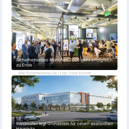
Sicherheitsexpo München 2026 geht erfolgreich
zu Ende
Bild: Sicherheitsexpo.de / Foto: Frank Schroth
Weidmüller legt Grundstein für neuen asiatischen
Hauptsitz