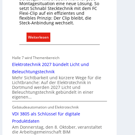
t
Montagesituation eine neue Lösung. So
m
i
setzt Schnabl Stecktechnik mit dem FC
o
Flexi-Clip auf ein effizientes und
o
b
flexibles Prinzip: Der Clip bleibt, die
n
i
Steck-Anbindung wechselt.
m
l
i
i
:
Weiterlesen
t
e
E
S
n
i
y
w
n
s
Halle 7 wird Themenbereich
i
C
t
Elektrotechnik 2027 bündelt Licht und
r
l
e
Beleuchtungstechnik
t
i
m
Mehr Sichtbarkeit und kürzere Wege für die
s
p
Lichtbranche: Auf der Elektrotechnik in
.
c
Dortmund werden 2027 Licht und
f
Beleuchtungstechnik gebündelt in einer
h
ü
eigenen…
a
r
f
a
Gebäudeautomation und Elektrotechnik
t
l
VDI 3805 als Schlüssel für digitale
l
Produktdaten
e
Am Donnerstag, den 8. Oktober, veranstaltet
die Arbeitsgemeinschaft BIM
U