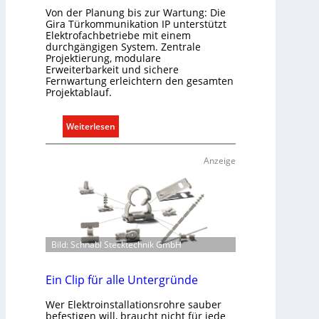
e
Von der Planung bis zur Wartung: Die
e
l
Gira Türkommunikation IP unterstützt
k
n
Elektrofachbetriebe mit einem
t
durchgängigen System. Zentrale
Projektierung, modulare
r
Erweiterbarkeit und sichere
o
Fernwartung erleichtern den gesamten
m
Projektablauf.
o
b
:
Weiterlesen
i
T
l
ü
Anzeige
i
r
t
k
ä
o
t
m
i
m
n
Bild: Schnabl Stecktechnik GmbH
u
d
n
e
i
Ein Clip für alle Untergründe
r
k
I
Wer Elektroinstallationsrohre sauber
a
m
befestigen will, braucht nicht für jede