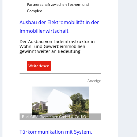
g
Partnerschaft zwischen Techem und
e
Compleo
r
Ausbau der Elektromobilität in der
e
c
Immobilienwirtschaft
h
t
Der Ausbau von Ladeinfrastruktur in
Wohn- und Gewerbeimmobilien
e
gewinnt weiter an Bedeutung.
r
f
:
Weiterlesen
a
A
s
u
s
Anzeige
s
e
b
n
a
u
u
n
d
d
Bild: GIRA Giersiepen GmbH & Co. KG
e
r
r
e
E
g
Türkommunikation mit System.
l