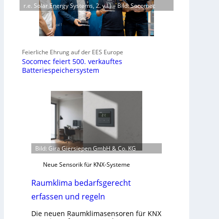
r.e. Solar Energy Systems, 2. v.l.) – Bild: Socomec
Feierliche Ehrung auf der EES Europe
Socomec feiert 500. verkauftes
Batteriespeichersystem
Bild: Gira Giersiepen GmbH & Co. KG
Neue Sensorik für KNX-Systeme
Raumklima bedarfsgerecht
erfassen und regeln
Die neuen Raumklimasensoren für KNX