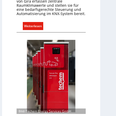
von Gira erfassen zentrale
Raumklimawerte und stellen sie für
eine bedarfsgerechte Steuerung und
Automatisierung im KNX-System bereit.
:
Weiterlesen
R
a
u
m
k
l
i
m
a
b
e
d
a
r
f
Bild: Techem Energy Services GmbH
s