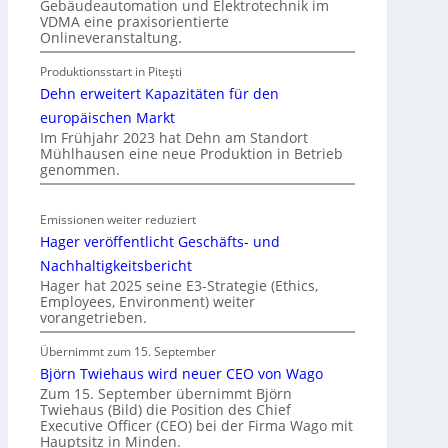
Gebäudeautomation und Elektrotechnik im
n
VDMA eine praxisorientierte
t
Onlineveranstaltung.
e
Produktionsstart in Piteşti
r
Dehn erweitert Kapazitäten für den
g
r
europäischen Markt
Im Frühjahr 2023 hat Dehn am Standort
ü
Mühlhausen eine neue Produktion in Betrieb
n
genommen.
d
e
Emissionen weiter reduziert
Hager veröffentlicht Geschäfts- und
Nachhaltigkeitsbericht
Hager hat 2025 seine E3-Strategie (Ethics,
Employees, Environment) weiter
vorangetrieben.
Übernimmt zum 15. September
Björn Twiehaus wird neuer CEO von Wago
Zum 15. September übernimmt Björn
Twiehaus (Bild) die Position des Chief
Executive Officer (CEO) bei der Firma Wago mit
Hauptsitz in Minden.