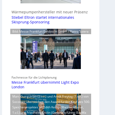
Wärmepumpenhersteller mit neuer Präsenz
Stiebel Eltron startet internationales
Skisprung-Sponsoring
Bild: Messe Frankfurt Exhibition GmbH / Pietro Sutera
Fachmesse für die Lichtplanung
Messe Frankfurt übernimmt Light Expo
London
Marc Guirguirian (2.v.r.) und Arndt Freytag (1.v.r.) von
Socomec überreichen den Award fürden Kauf des 500.
Speicherprojektes an Edith Kemp (RheinlandSolar,
1.v.l.) und Friedhelm Enslin (Geschäftsführer BayWa