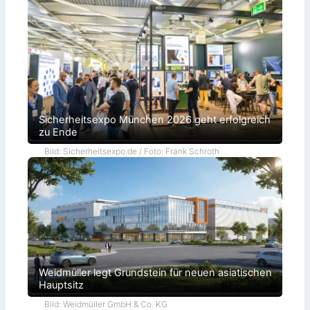
Sicherheitsexpo München 2026 geht erfolgreich
zu Ende
Bild: Sicherheitsexpo.de / Foto: Frank Schroth
Weidmüller legt Grundstein für neuen asiatischen
Hauptsitz
Bild: Weidmüller GmbH & Co. KG