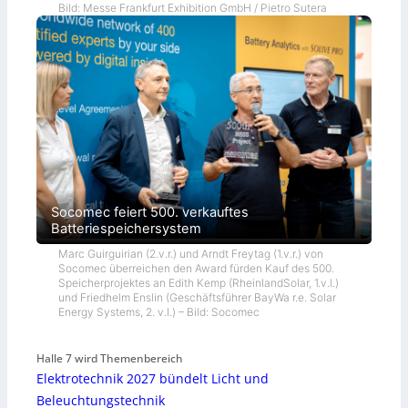
Bild: Messe Frankfurt Exhibition GmbH / Pietro Sutera
Socomec feiert 500. verkauftes
Batteriespeichersystem
Marc Guirguirian (2.v.r.) und Arndt Freytag (1.v.r.) von
Socomec überreichen den Award fürden Kauf des 500.
Speicherprojektes an Edith Kemp (RheinlandSolar, 1.v.l.)
und Friedhelm Enslin (Geschäftsführer BayWa r.e. Solar
Energy Systems, 2. v.l.) – Bild: Socomec
Halle 7 wird Themenbereich
Elektrotechnik 2027 bündelt Licht und
Beleuchtungstechnik