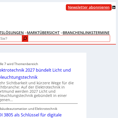
LinkedIn
Newsletter abonnieren
TS
LÖSUNGEN
MARKTÜBERSICHT
BRANCHENLINKS
TERMINE
lle 7 wird Themenbereich
ektrotechnik 2027 bündelt Licht und
eleuchtungstechnik
hr Sichtbarkeit und kürzere Wege für die
chtbranche: Auf der Elektrotechnik in
rtmund werden 2027 Licht und
leuchtungstechnik gebündelt in einer
igenen…
bäudeautomation und Elektrotechnik
I 3805 als Schlüssel für digitale