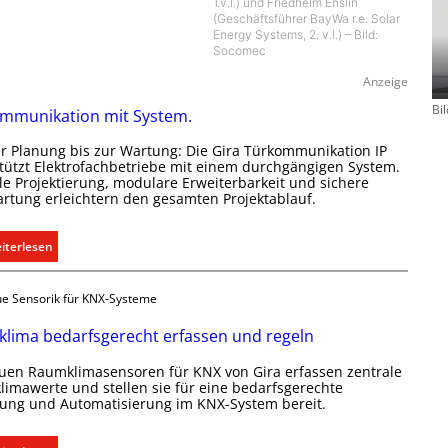
1.v.l.) und Friedhelm Enslin
(Geschäftsführer BayWa r.e. Solar
Energy Systems, 2. v.l.) – Bild:
Socomec
Anzeige
Bi
mmunikation mit System.
r Planung bis zur Wartung: Die Gira Türkommunikation IP
tützt Elektrofachbetriebe mit einem durchgängigen System.
le Projektierung, modulare Erweiterbarkeit und sichere
rtung erleichtern den gesamten Projektablauf.
:
iterlesen
T
ü
e Sensorik für KNX-Systeme
r
k
lima bedarfsgerecht erfassen und regeln
o
uen Raumklimasensoren für KNX von Gira erfassen zentrale
m
imawerte und stellen sie für eine bedarfsgerechte
m
ung und Automatisierung im KNX-System bereit.
u
n