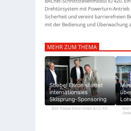
BACnet-Schnittstellenmodul IO 420. Ei
Drehtürsystem mit Powerturn-Antrieb b
Sicherheit und vereint barrierefreien 
mit der Bedienung und Überwachung a
MEHR ZUM THEMA
Mes
Stiebel Eltron startet
übe
internationales
Lon
Skisprung-Sponsoring
Bild:
Bild: Stiebel Eltron GmbH & Co. KG
GmbH