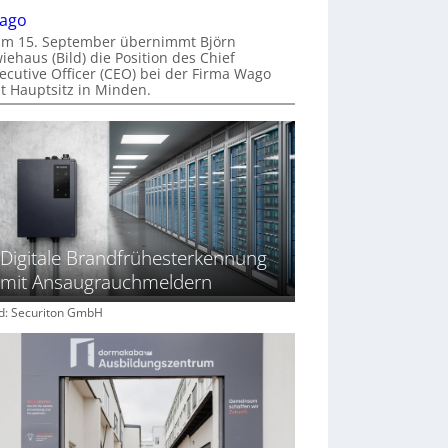
ago
m 15. September übernimmt Björn
iehaus (Bild) die Position des Chief
ecutive Officer (CEO) bei der Firma Wago
t Hauptsitz in Minden.
Digitale Brandfrühesterkennung
mit Ansaugrauchmeldern
ld: Securiton GmbH