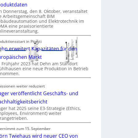
roduktdaten
 Donnerstag, den 8. Oktober, veranstaltet
e Arbeitsgemeinschaft BIM
bäudeautomation und Elektrotechnik im
MA eine praxisorientierte
lineveranstaltung.
oduktionsstart in Piteşti
hn erweitert Kapazitäten für den
uropäischen Markt
 Frühjahr 2023 hat Dehn am Standort
hlhausen eine neue Produktion in Betrieb
enommen.
issionen weiter reduziert
ger veröffentlicht Geschäfts- und
chhaltigkeitsbericht
ger hat 2025 seine E3-Strategie (Ethics,
ployees, Environment) weiter
rangetrieben.
ernimmt zum 15. September
jörn Twiehaus wird neuer CEO von