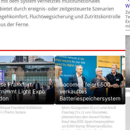
n mit dem System vernetztes multifunktionales
W
ietet durch ereignis- oder zeitgesteuerte Szenarien
Zu
Begehkomfort, Fluchtwegsicherung und Zutrittskontrolle
Tw
Ex
us der Ferne.
mi
se Frankfurt
Socomec feiert 500.
rnimmt Light Expo
verkauftes
Bi
don
Batteriespeichersystem
 Messe Frankfurt Exhibition
Marc Guirguirian (2.v.r.) und Arndt
 / Pietro Sutera
Freytag (1.v.r.) von Socomec
überreichen den Award fürden
Kauf des 500. Speicherprojektes
an Edith Kemp (RheinlandSolar,