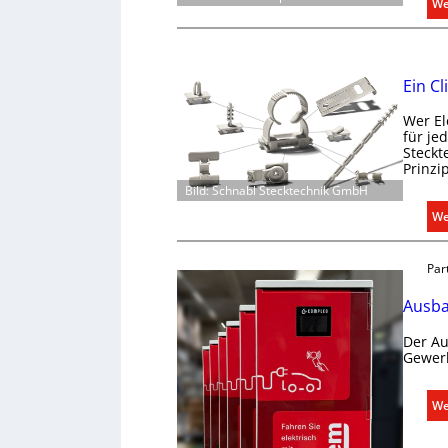
We
Ein Cl
Wer El
für je
Steckt
Prinzi
Bild: Schnabl Stecktechnik GmbH
We
Par
Ausba
Der Au
Gewerb
We