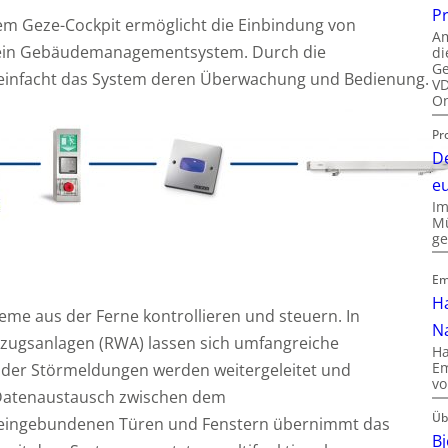
P
 Geze-Cockpit ermöglicht die Einbindung von
Am
n ein Gebäudemanagementsystem. Durch die
di
Ge
einfacht das System deren Überwachung und Bedienung.
VD
On
Pr
De
e
Im
Mü
g
Em
Ha
teme aus der Ferne kontrollieren und steuern. In
Na
ugsanlagen (RWA) lassen sich umfangreiche
Ha
Em
 oder Störmeldungen werden weitergeleitet und
vo
 Datenaustausch zwischen dem
Üb
ingebundenen Türen und Fenstern übernimmt das
B