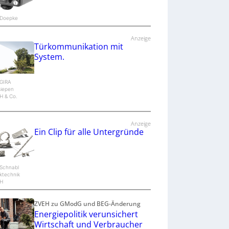
: Doepke
Anzeige
Türkommunikation mit
System.
 GIRA
siepen
 & Co.
Anzeige
Ein Clip für alle Untergründe
 Schnabl
ktechnik
H
ZVEH zu GModG und BEG-Änderung
Energiepolitik verunsichert
Wirtschaft und Verbraucher