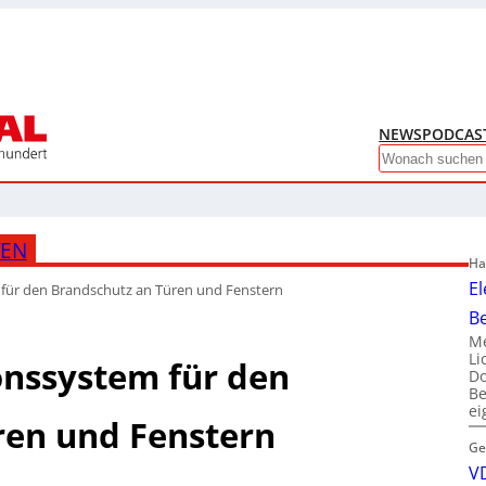
NEWS
PODCAS
Search
TEN
Ha
El
ür den Brandschutz an Türen und Fenstern
B
Me
Li
nssystem für den
Do
Be
e
ren und Fenstern
Ge
VD