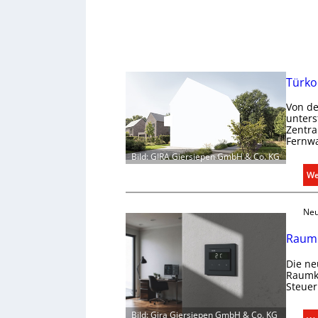
Türko
Von de
unters
Zentra
Fernwa
Bild: GIRA Giersiepen GmbH & Co. KG
We
Neu
Raumk
Die ne
Raumkl
Steuer
Bild: Gira Giersiepen GmbH & Co. KG