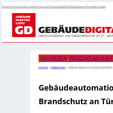
Datenschutzerklärung
Impressum
Download
Abo
Mediadaten
Verlag
Kontakt
NEUHEITEN
, 
PRODUKT-NEUHEI
Home
»
Allgemein
»
Gebäudeautomationssystem f
Gebäudeautomatio
Brandschutz an Tü