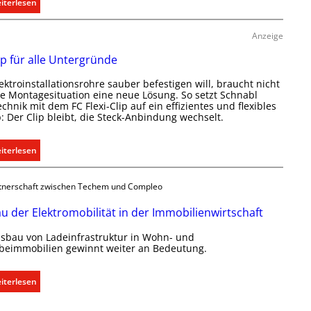
:
iterlesen
i
R
k
a
a
Anzeige
u
t
ip für alle Untergründe
m
i
k
o
ektroinstallationsrohre sauber befestigen will, braucht nicht
l
n
de Montagesituation eine neue Lösung. So setzt Schnabl
i
echnik mit dem FC Flexi-Clip auf ein effizientes und flexibles
m
p: Der Clip bleibt, die Steck-Anbindung wechselt.
m
i
a
t
b
:
iterlesen
S
e
E
y
d
i
s
tnerschaft zwischen Techem und Compleo
a
n
t
r
C
e
u der Elektromobilität in der Immobilienwirtschaft
f
l
m
s
sbau von Ladeinfrastruktur in Wohn- und
i
.
eimmobilien gewinnt weiter an Bedeutung.
g
p
e
f
r
:
ü
iterlesen
e
A
r
c
u
a