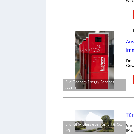
wec
Aus
Imm
Der
Gew
Bild: Techem Energy Services
GmbH
Tür
Bild: GIRA Giersiepen GmbH & Co.
Von
IP 
KG