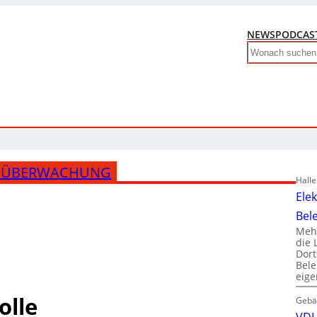
NEWS
PODCAS
Search
& ÜBERWACHUNG
Hall
Ele
Bel
Mehr
die 
Dor
Bele
eig
olle
Gebä
VDI 