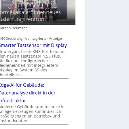
ormakaba eröffnet neues
usbildungszentrum
: Kathrin Heumann
KNX-Steuerung mit integrierter Anzeige
Smarter Tastsensor mit Display
Gira ergänzt sein KNX-Portfolio um
den neuen Tastsensor 4.55 Plus.
Die flexibel konfigurierbare
Bedieneinheit mit integriertem
Display im System 55 des
Herstellers…
Edge-AI für Gebäude:
Datenanalyse direkt in der
Infrastruktur
Moderne Gebäude und technische
Anlagen erzeugen kontinuierlich
große Mengen an Betriebs- und
Zustandsdaten.