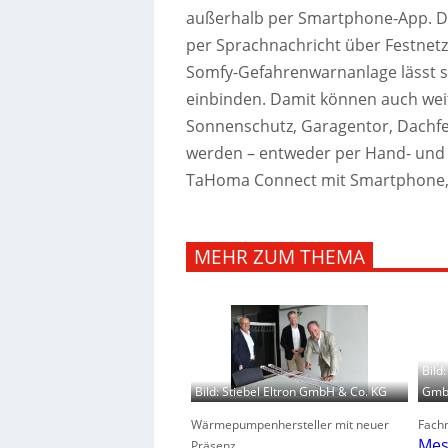
außerhalb per Smartphone-App. Da
per Sprachnachricht über Festnetz
Somfy-Gefahrenwarnanlage lässt 
einbinden. Damit können auch wei
Sonnenschutz, Garagentor, Dachfe
werden – entweder per Hand- und 
TaHoma Connect mit Smartphone, 
MEHR ZUM THEMA
Bild
GmbH
Bild: Stiebel Eltron GmbH & Co. KG
Fachm
Wärmepumpenhersteller mit neuer
Mes
Präsenz