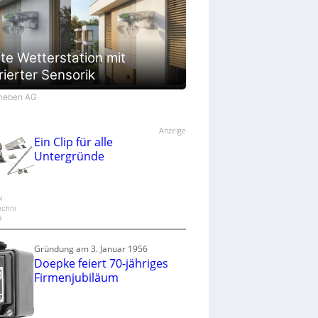
te Wetterstation mit
rierter Sensorik
Theben AG
Anzeige
Ein Clip für alle
Untergründe
l
echni
H
Gründung am 3. Januar 1956
Doepke feiert 70-jähriges
Firmenjubiläum