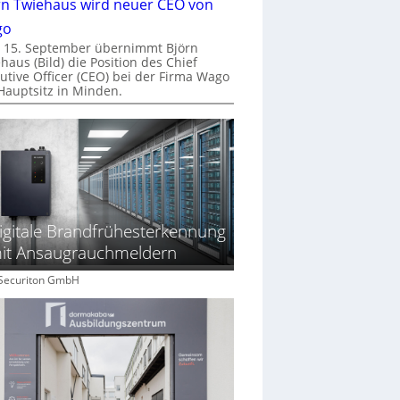
rn Twiehaus wird neuer CEO von
go
 15. September übernimmt Björn
haus (Bild) die Position des Chief
utive Officer (CEO) bei der Firma Wago
Hauptsitz in Minden.
igitale Brandfrühesterkennung
it Ansaugrauchmeldern
: Securiton GmbH