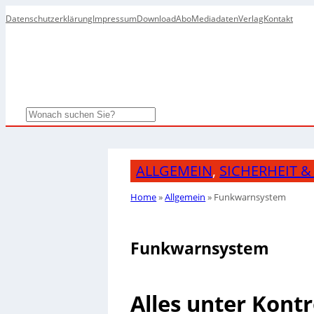
Datenschutzerklärung
Impressum
Download
Abo
Mediadaten
Verlag
Kontakt
Search
ALLGEMEIN
,
SICHERHEIT 
Home
»
Allgemein
»
Funkwarnsystem
Funkwarnsystem
Alles unter Kontr