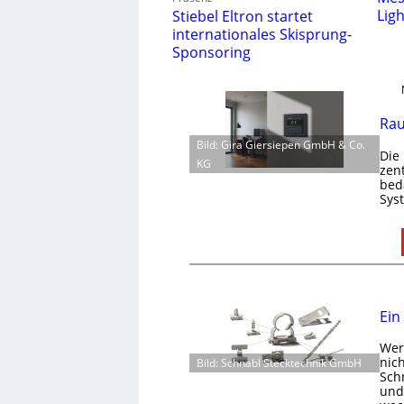
Lig
Stiebel Eltron startet
internationales Skisprung-
Sponsoring
Rau
Bild: Gira Giersiepen GmbH & Co.
Die
KG
zen
bed
Sys
Ein
Wer 
nic
Bild: Schnabl Stecktechnik GmbH
Schn
und 