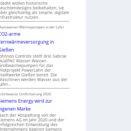
Städte wollen historische
Leuchtendesigns beibehalten, sie
aber gleichzeitig als smarte, digitale
Infrastruktur nutzen.
Flusswasser-Wärmepumpen in der Lahn
CO2-arme
Fernwärmeversorgung in
Gießen
Johnson Controls stellt drei Sabroe
DualPAC Wasser-Wasser-
Großwärmepumpen für das
Pilotprojekt PowerLahn der
Stadtwerke Gießen bereit. Die
Maschinen werden Wasser aus der
Lahn…
Schrittweise Umfirmierung 2026
Siemens Energy wird zur
eigenen Marke
Nach der Abspaltung von der
Siemens AG im Jahr 2020 und der
erfolgreichen Entwicklung des
Unternehmens beginnt Siemens