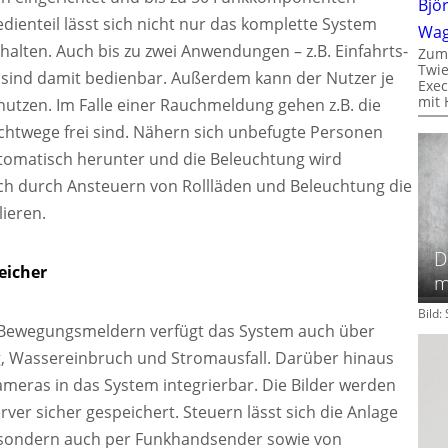
Bjö
ienteil lässt sich nicht nur das komplette System
Wa
halten. Auch bis zu zwei Anwendungen – z.B. Einfahrts-
Zum
Twie
 sind damit bedienbar. Außerdem kann der Nutzer je
Exec
mit 
nutzen. Im Falle einer Rauchmeldung gehen z.B. die
uchtwege frei sind. Nähern sich unbefugte Personen
utomatisch herunter und die Beleuchtung wird
auch durch Ansteuern von Rollläden und Beleuchtung die
ieren.
D
eicher
m
Bild
 Bewegungsmeldern verfügt das System auch über
, Wassereinbruch und Stromausfall. Darüber hinaus
ameras in das System integrierbar. Die Bilder werden
rver sicher gespeichert. Steuern lässt sich die Anlage
, sondern auch per Funkhandsender sowie von