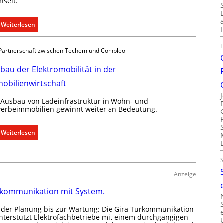
hselt.
a
b
:
Weiterlesen
e
E
d
i
a
Partnerschaft zwischen Techem und Compleo
n
r
C
f
bau der Elektromobilität in der
l
s
obilienwirtschaft
i
g
p
e
 Ausbau von Ladeinfrastruktur in Wohn- und
f
erbeimmobilien gewinnt weiter an Bedeutung.
r
ü
e
r
c
:
Weiterlesen
a
h
A
l
t
u
l
e
s
e
r
b
Anzeige
U
f
a
kommunikation mit System.
n
a
u
t
s
d
 der Planung bis zur Wartung: Die Gira Türkommunikation
e
s
e
unterstützt Elektrofachbetriebe mit einem durchgängigen
r