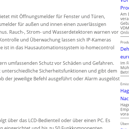
Pro
Am D
bietet mit Öffnungsmelder für Fenster und Türen,
vera
Gebä
elder für außen und innen einen zuverlässigen
VDMA
mus. Rauch-, Strom- und Wasserdetektoren warnen vor
Onli
Kontrolle und Überwachung lassen sich IP-Kameras
Produ
e ist in das Hausautomationssystem io-homecontrol
Deh
eur
tzern umfassenden Schutz vor Schäden und Gefahren.
Im F
Mühl
nterschiedliche Sicherheitsfunktionen und gibt dem
Bet
 der jeweilige Befehl ausgeführt oder Alarm ausgelöst
Emiss
Hag
Nac
Hage
Empl
vora
lgt über das LCD-Bedienteil oder über einen PC. Es
Über
en eingerichtet und bis zu 50 Funkkomponenten