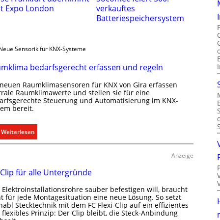
ht Expo London
verkauftes
Batteriespeichersystem
Neue Sensorik für KNX-Systeme
mklima bedarfsgerecht erfassen und regeln
 neuen Raumklimasensoren für KNX von Gira erfassen
trale Raumklimawerte und stellen sie für eine
arfsgerechte Steuerung und Automatisierung im KNX-
tem bereit.
:
Weiterlesen
R
a
Anzeige
u
 Clip für alle Untergründe
m
k
Elektroinstallationsrohre sauber befestigen will, braucht
l
ht für jede Montagesituation eine neue Lösung. So setzt
i
abl Stecktechnik mit dem FC Flexi-Clip auf ein effizientes
flexibles Prinzip: Der Clip bleibt, die Steck-Anbindung
m