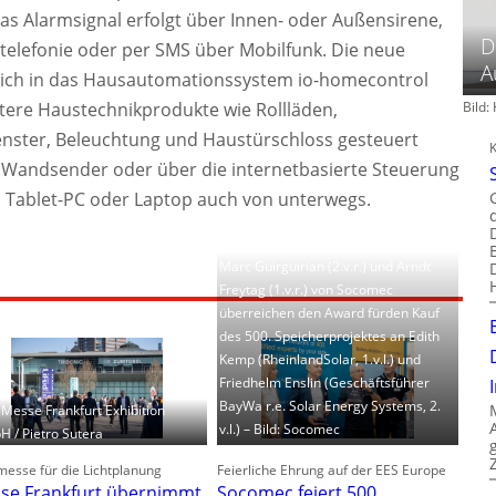
s Alarmsignal erfolgt über Innen- oder Außensirene,
D
telefonie oder per SMS über Mobilfunk. Die neue
A
sich in das Hausautomationssystem io-homecontrol
tere Haustechnikprodukte wie Rollläden,
Bild
nster, Beleuchtung und Haustürschloss gesteuert
Wandsender oder über die internetbasierte Steuerung
Tablet-PC oder Laptop auch von unterwegs.
Marc Guirguirian (2.v.r.) und Arndt
Freytag (1.v.r.) von Socomec
überreichen den Award fürden Kauf
des 500. Speicherprojektes an Edith
Kemp (RheinlandSolar, 1.v.l.) und
Friedhelm Enslin (Geschäftsführer
BayWa r.e. Solar Energy Systems, 2.
: Messe Frankfurt Exhibition
v.l.) – Bild: Socomec
 / Pietro Sutera
esse für die Lichtplanung
Feierliche Ehrung auf der EES Europe
se Frankfurt übernimmt
Socomec feiert 500.