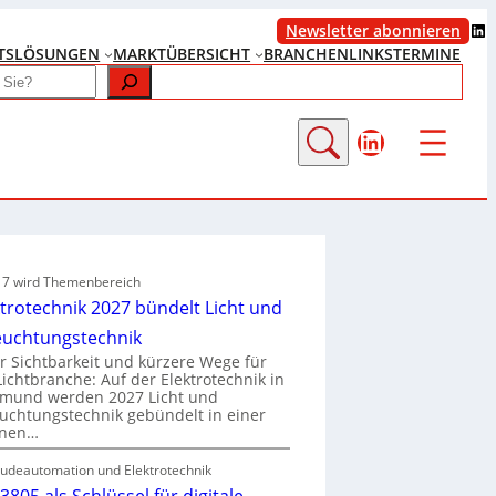
LinkedIn
Newsletter abonnieren
TS
LÖSUNGEN
MARKTÜBERSICHT
BRANCHENLINKS
TERMINE
LinkedIn
e 7 wird Themenbereich
ktrotechnik 2027 bündelt Licht und
euchtungstechnik
 Sichtbarkeit und kürzere Wege für
Lichtbranche: Auf der Elektrotechnik in
tmund werden 2027 Licht und
uchtungstechnik gebündelt in einer
enen…
udeautomation und Elektrotechnik
3805 als Schlüssel für digitale