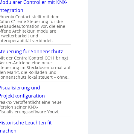
Modularer Controller mit KNX-
Integration
Phoenix Contact stellt mit dem
Catan C1 eine Steuerung für die
Gebäudeautomation vor, die eine
offene Architektur, modulare
Erweiterbarkeit und
Interoperabilität verbindet.
Steuerung für Sonnenschutz
Mit der CentralControl CC11 bringt
Becker-Antriebe eine neue
Steuerung im Steckdosenformat auf
den Markt, die Rollläden und
Sonnenschutz lokal steuert – ohne…
Visualisierung und
Projektkonfiguration
Peaknx veröffentlicht eine neue
Version seiner KNX-
Visualisierungssoftware Youvi.
Historische Leuchten fit
machen