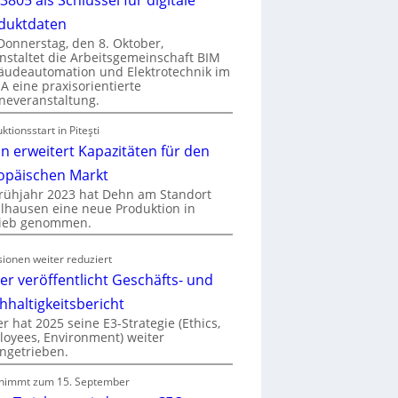
duktdaten
onnerstag, den 8. Oktober,
nstaltet die Arbeitsgemeinschaft BIM
udeautomation und Elektrotechnik im
 eine praxisorientierte
neveranstaltung.
ktionsstart in Piteşti
n erweitert Kapazitäten für den
opäischen Markt
rühjahr 2023 hat Dehn am Standort
hausen eine neue Produktion in
rieb genommen.
ionen weiter reduziert
er veröffentlicht Geschäfts- und
hhaltigkeitsbericht
r hat 2025 seine E3-Strategie (Ethics,
oyees, Environment) weiter
ngetrieben.
nimmt zum 15. September