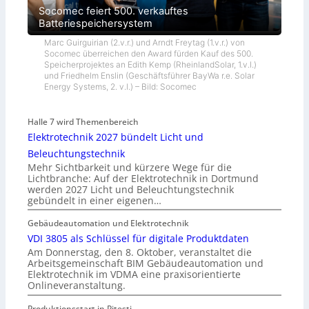
Socomec feiert 500. verkauftes
Batteriespeichersystem
Marc Guirguirian (2.v.r.) und Arndt Freytag (1.v.r.) von
Socomec überreichen den Award fürden Kauf des 500.
Speicherprojektes an Edith Kemp (RheinlandSolar, 1.v.l.)
und Friedhelm Enslin (Geschäftsführer BayWa r.e. Solar
Energy Systems, 2. v.l.) – Bild: Socomec
Halle 7 wird Themenbereich
Elektrotechnik 2027 bündelt Licht und
Beleuchtungstechnik
Mehr Sichtbarkeit und kürzere Wege für die
Lichtbranche: Auf der Elektrotechnik in Dortmund
werden 2027 Licht und Beleuchtungstechnik
gebündelt in einer eigenen…
Gebäudeautomation und Elektrotechnik
VDI 3805 als Schlüssel für digitale Produktdaten
Am Donnerstag, den 8. Oktober, veranstaltet die
Arbeitsgemeinschaft BIM Gebäudeautomation und
Elektrotechnik im VDMA eine praxisorientierte
Onlineveranstaltung.
Produktionsstart in Piteşti