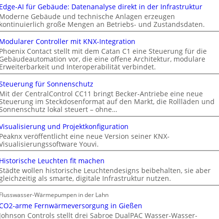
Edge-AI für Gebäude: Datenanalyse direkt in der Infrastruktur
Moderne Gebäude und technische Anlagen erzeugen
kontinuierlich große Mengen an Betriebs- und Zustandsdaten.
Modularer Controller mit KNX-Integration
Phoenix Contact stellt mit dem Catan C1 eine Steuerung für die
Gebäudeautomation vor, die eine offene Architektur, modulare
Erweiterbarkeit und Interoperabilität verbindet.
Steuerung für Sonnenschutz
Mit der CentralControl CC11 bringt Becker-Antriebe eine neue
Steuerung im Steckdosenformat auf den Markt, die Rollläden und
Sonnenschutz lokal steuert – ohne…
Visualisierung und Projektkonfiguration
Peaknx veröffentlicht eine neue Version seiner KNX-
Visualisierungssoftware Youvi.
Historische Leuchten fit machen
Städte wollen historische Leuchtendesigns beibehalten, sie aber
gleichzeitig als smarte, digitale Infrastruktur nutzen.
Flusswasser-Wärmepumpen in der Lahn
CO2-arme Fernwärmeversorgung in Gießen
Johnson Controls stellt drei Sabroe DualPAC Wasser-Wasser-