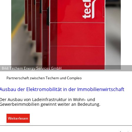
i
n
t
S
y
s
t
e
m
.
Bild: Techem Energy Services GmbH
Partnerschaft zwischen Techem und Compleo
Ausbau der Elektromobilität in der Immobilienwirtschaft
Der Ausbau von Ladeinfrastruktur in Wohn- und
Gewerbeimmobilien gewinnt weiter an Bedeutung.
:
Weiterlesen
A
u