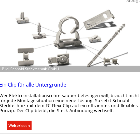
Anzeig
s
b
a
u
d
e
r
E
l
e
Bild: Schnabl Stecktechnik GmbH
k
t
r
Ein Clip für alle Untergründe
o
Wer Elektroinstallationsrohre sauber befestigen will, braucht nicht
m
für jede Montagesituation eine neue Lösung. So setzt Schnabl
o
Stecktechnik mit dem FC Flexi-Clip auf ein effizientes und flexibles
b
Prinzip: Der Clip bleibt, die Steck-Anbindung wechselt.
i
l
:
Weiterlesen
i
E
t
i