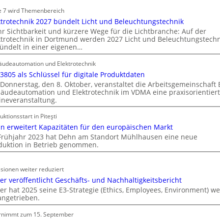
ä
n
e 7 wird Themenbereich
t
C
ktrotechnik 2027 bündelt Licht und Beleuchtungstechnik
i
l
r Sichtbarkeit und kürzere Wege für die Lichtbranche: Auf der
n
ktrotechnik in Dortmund werden 2027 Licht und Beleuchtungstechn
i
d
ündelt in einer eigenen…
p
e
f
udeautomation und Elektrotechnik
r
ü
 3805 als Schlüssel für digitale Produktdaten
I
r
Donnerstag, den 8. Oktober, veranstaltet die Arbeitsgemeinschaft
m
a
äudeautomation und Elektrotechnik im VDMA eine praxisorientier
m
ineveranstaltung.
l
o
l
uktionsstart in Piteşti
b
e
n erweitert Kapazitäten für den europäischen Markt
i
U
Frühjahr 2023 hat Dehn am Standort Mühlhausen eine neue
l
n
duktion in Betrieb genommen.
i
t
e
e
n
sionen weiter reduziert
r
w
er veröffentlicht Geschäfts- und Nachhaltigkeitsbericht
g
er hat 2025 seine E3-Strategie (Ethics, Employees, Environment) we
i
r
angetrieben.
r
ü
t
n
rnimmt zum 15. September