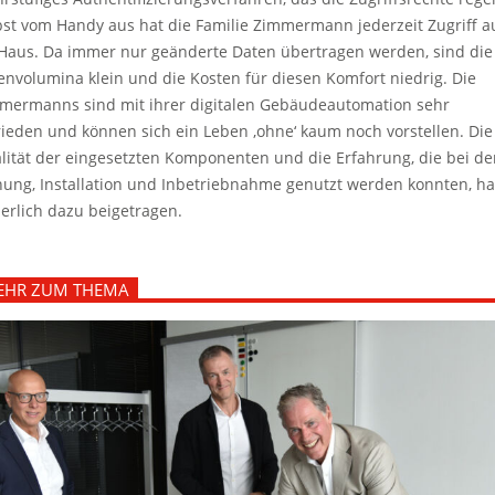
bst vom Handy aus hat die Familie Zimmermann jederzeit Zugriff a
 Haus. Da immer nur geänderte Daten übertragen werden, sind die
envolumina klein und die Kosten für diesen Komfort niedrig. Die
mermanns sind mit ihrer digitalen Gebäudeautomation sehr
rieden und können sich ein Leben ‚ohne‘ kaum noch vorstellen. Die
lität der eingesetzten Komponenten und die Erfahrung, die bei de
nung, Installation und Inbetriebnahme genutzt werden konnten, h
herlich dazu beigetragen.
EHR ZUM THEMA