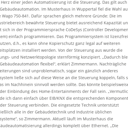
 Herz einer jeden Automatisierung ist die Steuerung. Das gilt auch
 Gebäudeautomation. Im Musterhaus in Wuppertal fiel die Wahl au
e Wago 750-841. Dafür sprachen gleich mehrere Gründe: Die im
ustriebereich bewährte Steuerung bietet ausreichend Kapazität u
st sich in der Programmiersprache CoDeSys (Controller Developmen
tem) einfach programmieren. Das Programmiersystem ist lizenzfrei
utzen, d.h., es kann ohne Kopierschutz ganz legal auf weiteren
eitsplätzen installiert werden. Von der Steuerung aus wurde die
tungs- und Netzwerktopologie sternförmig konzipiert. „Dadurch ble
 Gebäudeautomation flexibel“, erklärt Zimmermann. Nachträgliche
eiterungen sind unproblematisch, sogar ein gänzlich anderes
system ließe sich auf diese Weise an die Steuerung koppeln, falls 
as im Nachhinein sinnvoll werden sollte. Das könnte beispielsweis
 der Einbindung des Home-Entertainments der Fall sein. „Vermutli
de ich dann einfach über EIB/KNX die entsprechenden Komponen
 der Steuerung verbinden. Die eingesetzte Technik unterstützt
ließlich alle in der Gebäudetechnik und Industrie üblichen
systeme“, so Zimmermann. Aktuell läuft im Musterhaus die
äudeautomatisierung allerdings komplett über Ethernet. „Die