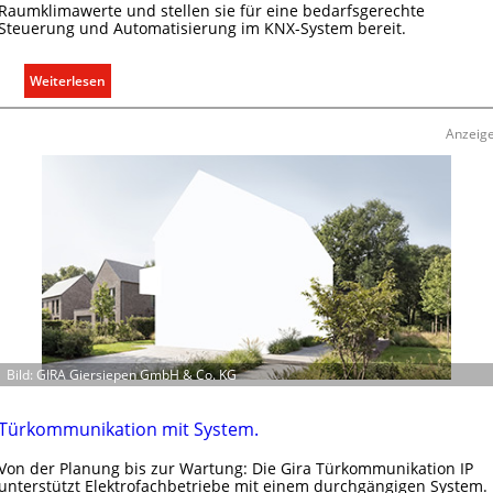
Raumklimawerte und stellen sie für eine bedarfsgerechte
Steuerung und Automatisierung im KNX-System bereit.
:
Weiterlesen
R
a
Anzeig
u
m
k
l
i
m
a
b
e
d
Bild: GIRA Giersiepen GmbH & Co. KG
a
r
f
Türkommunikation mit System.
s
Von der Planung bis zur Wartung: Die Gira Türkommunikation IP
g
unterstützt Elektrofachbetriebe mit einem durchgängigen System.