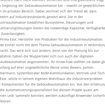
 Siegeszug der Gebäudeautomation bei – sowohl im gewerblichen 
h im privaten Bereich. Dabei zeichnet sich der Trend ab, dass
mehrt auf Industriestandards gesetzt wird. Die in der
ustrieautomation bewährten Bussysteme, Steuerungen und
ualisierungslösungen bieten die notwendige Kapazität, Verfügbarke
 Zuverlässigkeit.
 Firma Exor, Hersteller von Produkten für die Industrieautomation,
de bisher nicht mit dem Thema Gebäudeautomation in Verbindun
racht. Das wird sich nun ändern, denn von der Planung bis zur
tallation haben die Wuppertaler sich nun auch der digitalen
äudeautomation angenommen. Ihr Know-how stellten sie dabei gl
Anfang auf eher ungewöhnliche Weise unter Beweis: Jochen
mermann, Systemberater M2M-Kommunikation, Vertrieb und Tech
 Exor, setzte in seinem eigenen Wohnhaus die industrieerprobten
r-Komponenten für die Gebäudeautomation ein. Von den Erfahrun
 die Automatisierungsspezialisten bei diesem Projekt quasi ‚am
enen Leib‘ sammeln konnten, werden zukünftige Anwender sicherli
itieren.