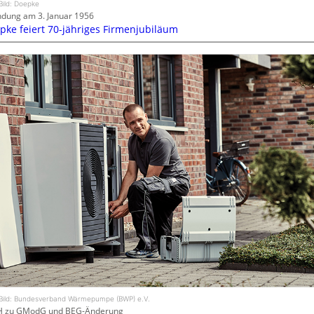
Bild: Doepke
dung am 3. Januar 1956
pke feiert 70-jähriges Firmenjubiläum
Bild: Bundesverband Wärmepumpe (BWP) e.V.
H zu GModG und BEG-Änderung