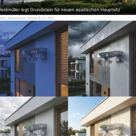
eidmüller legt Grundstein für neuen asiatischen Hauptsitz
Bild: Weidmüller GmbH & Co. KG