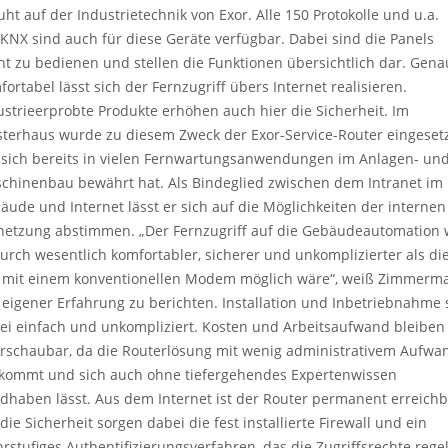
uht auf der Industrietechnik von Exor. Alle 150 Protokolle und u.a.
/KNX sind auch für diese Geräte verfügbar. Dabei sind die Panels
cht zu bedienen und stellen die Funktionen übersichtlich dar. Gen
fortabel lässt sich der Fernzugriff übers Internet realisieren.
ustrieerprobte Produkte erhöhen auch hier die Sicherheit. Im
terhaus wurde zu diesem Zweck der Exor-Service-Router eingesetz
 sich bereits in vielen Fernwartungsanwendungen im Anlagen- un
chinenbau bewährt hat. Als Bindeglied zwischen dem Intranet im
äude und Internet lässt er sich auf die Möglichkeiten der internen
netzung abstimmen. „Der Fernzugriff auf die Gebäudeautomation 
urch wesentlich komfortabler, sicherer und unkomplizierter als di
. mit einem konventionellen Modem möglich wäre“, weiß Zimmerm
 eigener Erfahrung zu berichten. Installation und Inbetriebnahme 
ei einfach und unkompliziert. Kosten und Arbeitsaufwand bleiben
rschaubar, da die Routerlösung mit wenig administrativem Aufwa
kommt und sich auch ohne tiefergehendes Expertenwissen
dhaben lässt. Aus dem Internet ist der Router permanent erreichb
die Sicherheit sorgen dabei die fest installierte Firewall und ein
rstufiges Authentifizierungsverfahren, das die Zugriffsrechte regel