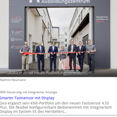
ormakaba eröffnet neues Ausbildungszentrum
: Kathrin Heumann
KNX-Steuerung mit integrierter Anzeige
Smarter Tastsensor mit Display
Gira ergänzt sein KNX-Portfolio um den neuen Tastsensor 4.55
Plus. Die flexibel konfigurierbare Bedieneinheit mit integriertem
Display im System 55 des Herstellers…