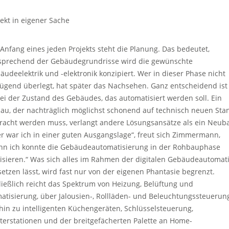
jekt in eigener Sache
Anfang eines jeden Projekts steht die Planung. Das bedeutet,
sprechend der Gebäudegrundrisse wird die gewünschte
äudeelektrik und -elektronik konzipiert. Wer in dieser Phase nicht
ügend überlegt, hat später das Nachsehen. Ganz entscheidend ist
ei der Zustand des Gebäudes, das automatisiert werden soll. Ein
bau, der nachträglich möglichst schonend auf technisch neuen Sta
racht werden muss, verlangt andere Lösungsansätze als ein Neub
er war ich in einer guten Ausgangslage“, freut sich Zimmermann,
nn ich konnte die Gebäudeautomatisierung in der Rohbauphase
lisieren.“ Was sich alles im Rahmen der digitalen Gebäudeautomat
etzen lässt, wird fast nur von der eigenen Phantasie begrenzt.
ließlich reicht das Spektrum von Heizung, Belüftung und
matisierung, über Jalousien-, Rollläden- und Beleuchtungssteuerun
 hin zu intelligenten Küchengeräten, Schlüsselsteuerung,
terstationen und der breitgefächerten Palette an Home-