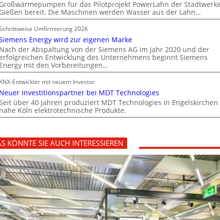
Großwärmepumpen für das Pilotprojekt PowerLahn der Stadtwerk
Gießen bereit. Die Maschinen werden Wasser aus der Lahn…
Schrittweise Umfirmierung 2026
Siemens Energy wird zur eigenen Marke
Nach der Abspaltung von der Siemens AG im Jahr 2020 und der
erfolgreichen Entwicklung des Unternehmens beginnt Siemens
Energy mit den Vorbereitungen…
KNX-Entwickler mit neuem Investor
Neuer Investitionspartner bei MDT Technologies
Seit über 40 Jahren produziert MDT Technologies in Engelskirchen
nahe Köln elektrotechnische Produkte.
S KÖNNTE SIE AUCH INTERESSIEREN