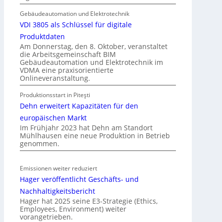
i
r
k
Gebäudeautomation und Elektrotechnik
I
a
VDI 3805 als Schlüssel für digitale
m
t
Produktdaten
m
i
Am Donnerstag, den 8. Oktober, veranstaltet
o
die Arbeitsgemeinschaft BIM
o
b
Gebäudeautomation und Elektrotechnik im
n
VDMA eine praxisorientierte
i
m
Onlineveranstaltung.
l
i
i
Produktionsstart in Piteşti
t
e
Dehn erweitert Kapazitäten für den
S
n
y
europäischen Markt
w
Im Frühjahr 2023 hat Dehn am Standort
s
i
Mühlhausen eine neue Produktion in Betrieb
t
r
genommen.
e
t
m
s
Emissionen weiter reduziert
.
c
Hager veröffentlicht Geschäfts- und
h
Nachhaltigkeitsbericht
a
Hager hat 2025 seine E3-Strategie (Ethics,
f
Employees, Environment) weiter
t
vorangetrieben.