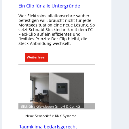
Ein Clip für alle Untergründe
Wer Elektroinstallationsrohre sauber
befestigen will, braucht nicht für jede
Montagesituation eine neue Lösung. So
setzt Schnabl Stecktechnik mit dem FC
Flexi-Clip auf ein effizientes und
flexibles Prinzip: Der Clip bleibt, die
Steck-Anbindung wechselt.
:
Weiterlesen
E
i
n
C
l
i
p
f
Bild: Gira Giersiepen GmbH & Co. KG
ü
Neue Sensorik für KNX-Systeme
r
a
Raumklima bedarfsgerecht