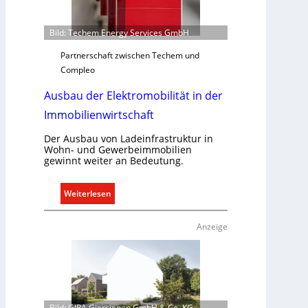
r
f
Bild: Techem Energy Services GmbH
s
g
Partnerschaft zwischen Techem und
e
Compleo
r
Ausbau der Elektromobilität in der
e
c
Immobilienwirtschaft
h
t
Der Ausbau von Ladeinfrastruktur in
Wohn- und Gewerbeimmobilien
e
gewinnt weiter an Bedeutung.
r
f
:
Weiterlesen
a
A
s
u
s
Anzeige
s
e
b
n
a
u
u
n
d
d
Bild: GIRA Giersiepen GmbH & Co. KG