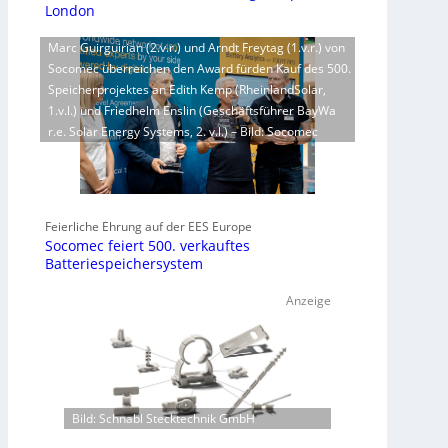
London
Marc Guirguirian (2.v.r.) und Arndt Freytag (1.v.r.) von
Socomec überreichen den Award fürden Kauf des 500.
Speicherprojektes an Edith Kemp (RheinlandSolar,
1.v.l.) und Friedhelm Enslin (Geschäftsführer BayWa
r.e. Solar Energy Systems, 2. v.l.) – Bild: Socomec
Feierliche Ehrung auf der EES Europe
Socomec feiert 500. verkauftes
Batteriespeichersystem
Anzeige
Bild: Schnabl Stecktechnik GmbH