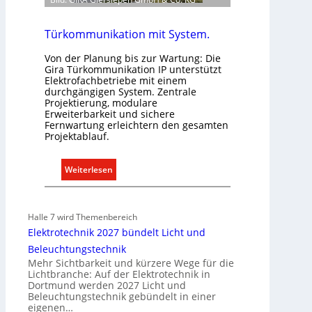
e
r
r
e
E
g
Türkommunikation mit System.
l
e
Von der Planung bis zur Wartung: Die
e
l
Gira Türkommunikation IP unterstützt
k
n
Elektrofachbetriebe mit einem
t
durchgängigen System. Zentrale
Projektierung, modulare
r
Erweiterbarkeit und sichere
o
Fernwartung erleichtern den gesamten
m
Projektablauf.
o
b
:
Weiterlesen
i
T
l
ü
i
r
Halle 7 wird Themenbereich
t
k
Elektrotechnik 2027 bündelt Licht und
ä
o
Beleuchtungstechnik
t
m
Mehr Sichtbarkeit und kürzere Wege für die
i
m
Lichtbranche: Auf der Elektrotechnik in
n
Dortmund werden 2027 Licht und
u
d
Beleuchtungstechnik gebündelt in einer
n
eigenen…
e