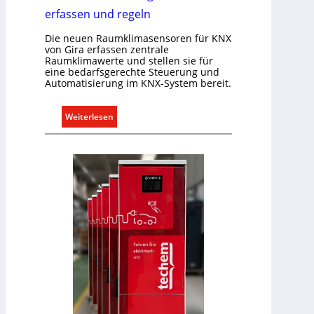
l
erfassen und regeln
l
e
Die neuen Raumklimasensoren für KNX
U
von Gira erfassen zentrale
Raumklimawerte und stellen sie für
n
eine bedarfsgerechte Steuerung und
t
Automatisierung im KNX-System bereit.
e
r
:
Weiterlesen
g
R
r
a
ü
u
n
m
d
k
e
l
i
m
a
b
e
d
a