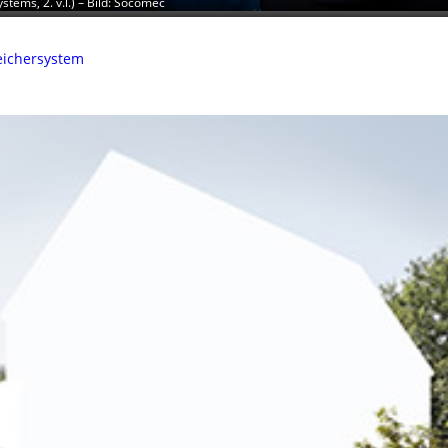
tems, 2. v.l.) – Bild: Socomec
peichersystem