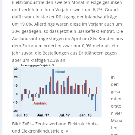
Elektroindustrie den zweiten Monat in Folge gesunken
und verfehlten ihren Vorjahreswert um 6,2%. Grund
dafür war ein starker Rückgang der Inlandsaufträge
um 19,6%. Allerdings waren diese im Vorjahr auch um
30% gestiegen, so dass jetzt ein Basiseffekt eintrat. Die
Auslandsaufträge stiegen im April um 8%. Kunden aus
dem Euroraum orderten zwar nur 0,9% mehr als ein
Jahr zuvor, die Bestellungen aus Drittländern zogen
aber um kräftige 12,3% an.
In
den
gesa
mten
erste
n vier
Mona
Bild: ZVEI – Zentralverband Elektrotechnik-
ten
und Elektronikindustrie e. V
des