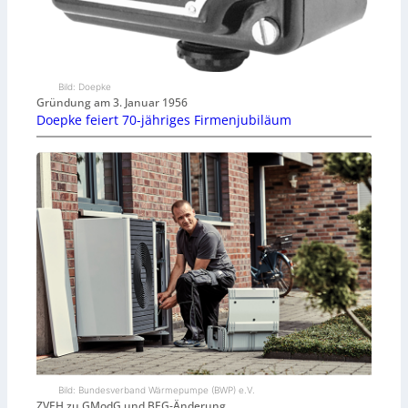
Bild: Doepke
Gründung am 3. Januar 1956
Doepke feiert 70-jähriges Firmenjubiläum
Bild: Bundesverband Wärmepumpe (BWP) e.V.
ZVEH zu GModG und BEG-Änderung