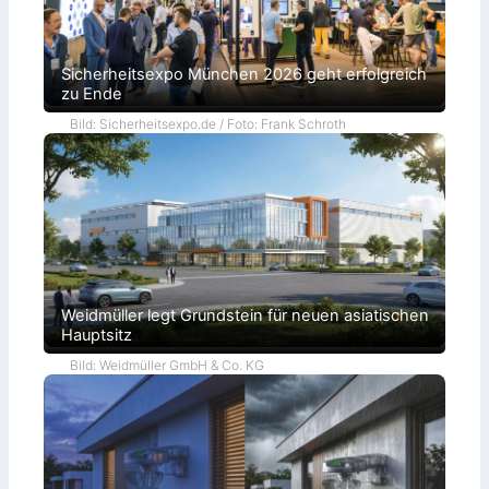
Sicherheitsexpo München 2026 geht erfolgreich
zu Ende
Bild: Sicherheitsexpo.de / Foto: Frank Schroth
Weidmüller legt Grundstein für neuen asiatischen
Hauptsitz
Bild: Weidmüller GmbH & Co. KG