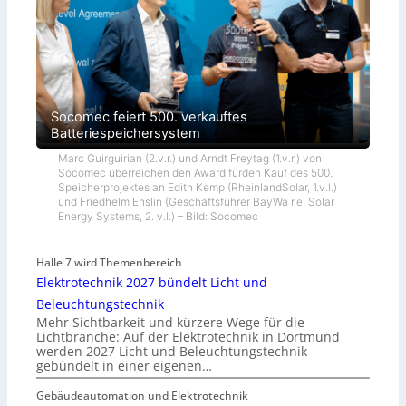
Socomec feiert 500. verkauftes
Batteriespeichersystem
Marc Guirguirian (2.v.r.) und Arndt Freytag (1.v.r.) von
Socomec überreichen den Award fürden Kauf des 500.
Speicherprojektes an Edith Kemp (RheinlandSolar, 1.v.l.)
und Friedhelm Enslin (Geschäftsführer BayWa r.e. Solar
Energy Systems, 2. v.l.) – Bild: Socomec
Halle 7 wird Themenbereich
Elektrotechnik 2027 bündelt Licht und
Beleuchtungstechnik
Mehr Sichtbarkeit und kürzere Wege für die
Lichtbranche: Auf der Elektrotechnik in Dortmund
werden 2027 Licht und Beleuchtungstechnik
gebündelt in einer eigenen…
Gebäudeautomation und Elektrotechnik